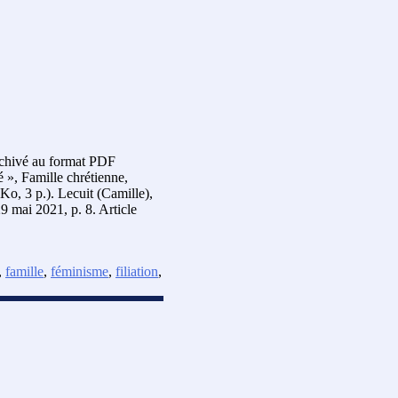
archivé au format PDF
té », Famille chrétienne,
o, 3 p.). Lecuit (Camille),
9 mai 2021, p. 8. Article
,
famille
,
féminisme
,
filiation
,