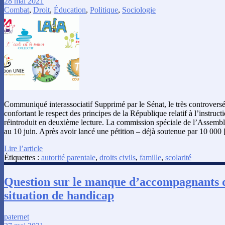
28 mai 2021
Combat
,
Droit
,
Éducation
,
Politique
,
Sociologie
Communiqué interassociatif Supprimé par le Sénat, le très controversé 
confortant le respect des principes de la République relatif à l’instruct
réintroduit en deuxième lecture. La commission spéciale de l’Assemblé
au 10 juin. Après avoir lancé une pétition – déjà soutenue par 10 000
Lire l’article
Étiquettes :
autorité parentale
,
droits civils
,
famille
,
scolarité
Question sur le manque d’accompagnants d
situation de handicap
paternet