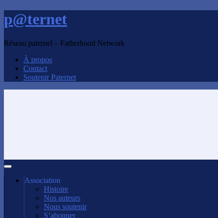
p@ternet
Réseau paternel – Fatherhood Network
À propos
Contact
Soutenir Paternet
Association
Histoire
Nos auteurs
Nous soutenir
S’abonner