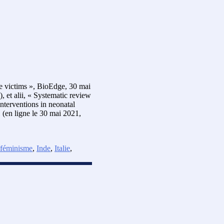
e victims », BioEdge, 30 mai
 et alii, « Systematic review
interventions in neonatal
1 (en ligne le 30 mai 2021,
féminisme
,
Inde
,
Italie
,