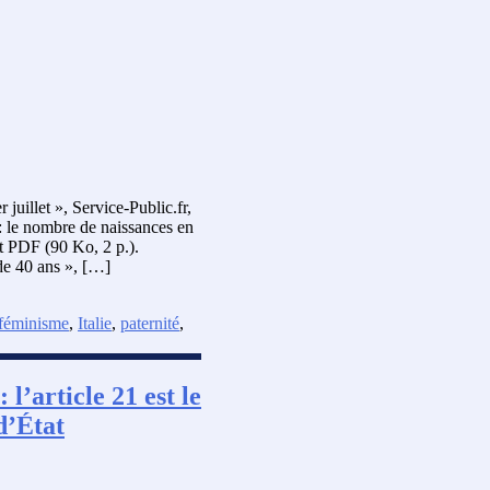
juillet », Service-Public.fr,
: le nombre de naissances en
t PDF (90 Ko, 2 p.).
de 40 ans », […]
féminisme
,
Italie
,
paternité
,
 l’article 21 est le
d’État