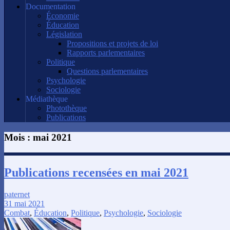
Documentation
Économie
Éducation
Législation
Propositions et projets de loi
Rapports parlementaires
Politique
Questions parlementaires
Psychologie
Sociologie
Médiathèque
Photothèque
Publications
Mois :
mai 2021
Publications recensées en mai 2021
paternet
31 mai 2021
Combat
,
Éducation
,
Politique
,
Psychologie
,
Sociologie