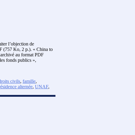
ter l’objection de
F (757 Ko, 2 p.). « China to
e archivé au format PDF
les fonds publics »,
droits civils
,
famille
,
résidence alternée
,
UNAF
,