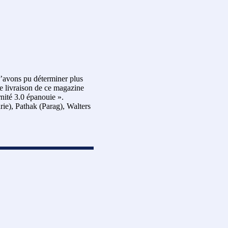
n’avons pu déterminer plus
re livraison de ce magazine
rnité 3.0 épanouie ».
e), Pathak (Parag), Walters