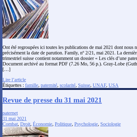
Ont été regroupées ici toutes les publications de mai 2021 dont nous 
précisément la date de parution. Family, nº 2/21, mai 2021. La derniè
trimestriel suisse contient notamment un dossier « Les clés d’une pate
Document archivé au format PDF (7.26 Mo, 56 p.). Gray-Lobe (Guthri
[…]
Lire l’article
Étiquettes :
famille
,
paternité
,
scolarité
,
Suisse
,
UNAF
,
USA
Revue de presse du 31 mai 2021
paternet
31 mai 2021
Combat
,
Droit
,
Économie
,
Politique
,
Psychologie
,
Sociologie