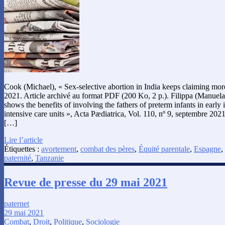
Cook (Michael), « Sex-selective abortion in India keeps claiming mor
2021. Article archivé au format PDF (200 Ko, 2 p.). Filippa (Manuela),
shows the benefits of involving the fathers of preterm infants in early 
intensive care units », Acta Pædiatrica, Vol. 110, nº 9, septembre 202
[…]
Lire l’article
Étiquettes :
avortement
,
combat des pères
,
Équité parentale
,
Espagne
,
paternité
,
Tanzanie
Revue de presse du 29 mai 2021
paternet
29 mai 2021
Combat
,
Droit
,
Politique
,
Sociologie