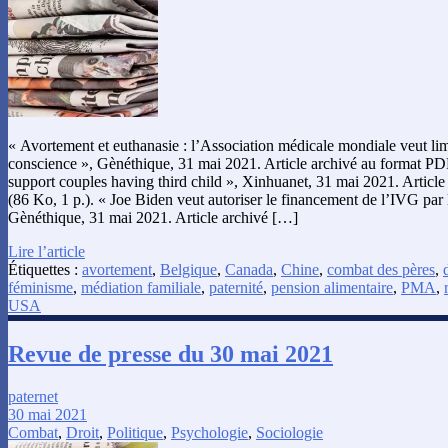
« Avortement et euthanasie : l’Association médicale mondiale veut limi
conscience », Gènéthique, 31 mai 2021. Article archivé au format PD
support couples having third child », Xinhuanet, 31 mai 2021. Articl
(86 Ko, 1 p.). « Joe Biden veut autoriser le financement de l’IVG par 
Gènéthique, 31 mai 2021. Article archivé […]
Lire l’article
Étiquettes :
avortement
,
Belgique
,
Canada
,
Chine
,
combat des pères
,
féminisme
,
médiation familiale
,
paternité
,
pension alimentaire
,
PMA
,
USA
Revue de presse du 30 mai 2021
paternet
30 mai 2021
Combat
,
Droit
,
Politique
,
Psychologie
,
Sociologie