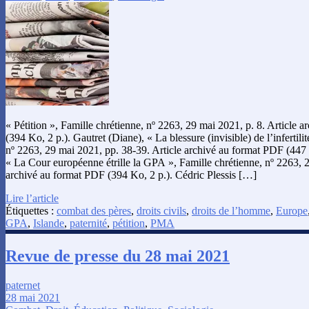
« Pétition », Famille chrétienne, nº 2263, 29 mai 2021, p. 8. Article 
(394 Ko, 2 p.). Gautret (Diane), « La blessure (invisible) de l’infertili
nº 2263, 29 mai 2021, pp. 38-39. Article archivé au format PDF (447 K
« La Cour européenne étrille la GPA », Famille chrétienne, nº 2263, 2
archivé au format PDF (394 Ko, 2 p.). Cédric Plessis […]
Lire l’article
Étiquettes :
combat des pères
,
droits civils
,
droits de l’homme
,
Europe
GPA
,
Islande
,
paternité
,
pétition
,
PMA
Revue de presse du 28 mai 2021
paternet
28 mai 2021