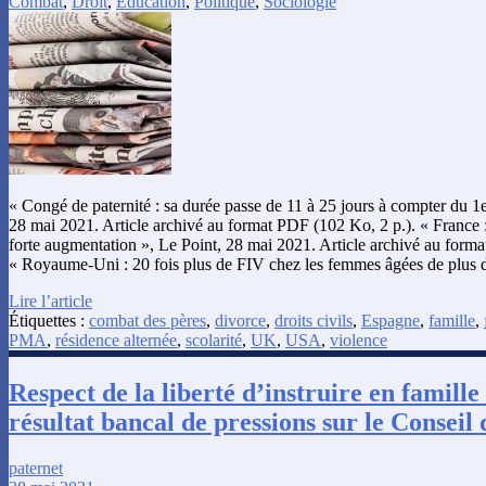
Combat
,
Droit
,
Éducation
,
Politique
,
Sociologie
« Congé de paternité : sa durée passe de 11 à 25 jours à compter du 1er 
28 mai 2021. Article archivé au format PDF (102 Ko, 2 p.). « France 
forte augmentation », Le Point, 28 mai 2021. Article archivé au forma
« Royaume-Uni : 20 fois plus de FIV chez les femmes âgées de plus 
Lire l’article
Étiquettes :
combat des pères
,
divorce
,
droits civils
,
Espagne
,
famille
,
PMA
,
résidence alternée
,
scolarité
,
UK
,
USA
,
violence
Respect de la liberté d’instruire en famille :
résultat bancal de pressions sur le Conseil 
paternet