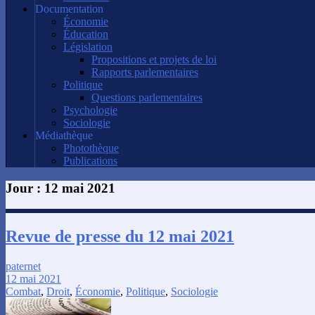
Documentation
Économie
Éducation
Législation
Propositions et projets de loi
Rapports parlementaires
Politique
Questions parlementaires
Psychologie
Sociologie
Médiathèque
Photothèque
Publications
Jour :
12 mai 2021
Revue de presse du 12 mai 2021
paternet
12 mai 2021
Combat
,
Droit
,
Économie
,
Politique
,
Sociologie