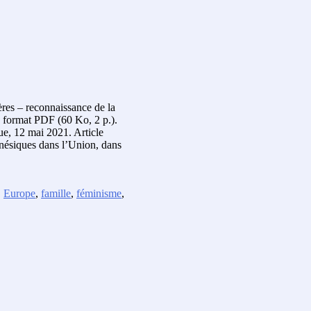
ières – reconnaissance de la
 format PDF (60 Ko, 2 p.).
que, 12 mai 2021. Article
énésiques dans l’Union, dans
,
Europe
,
famille
,
féminisme
,