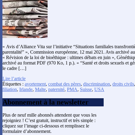
« Avis d’Alliance Vita sur l’initiative “Situations familiales transfront
parentalité” », Commission européenne, 12 mai 2021. Avis archivé au
« Révision de la loi de bioéthique : ultimes débats en juin », Gènéthi
archivé au format PDF (970 Ko, 1 p.). « “Santé et droits sexuels et g
le cadre […]
Lire l’article
Étiquettes :
avortement
,
combat des pères
,
discrimination
,
droits civils
filiation
,
Irlande
,
Malte
,
paternité
,
PMA
,
Suisse
,
USA
Abonnement à la newsletter
Plus de neuf mille abonnés attendent que vous les
rejoigniez ! C’est gratuit, instructif et très simple :
cliquez sur l’image ci-dessous et remplissez le
formulaire d’abonnement.