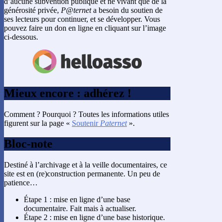
d’aucune subvention publique et ne vivant que de la
générosité privée,
P@ternet
a besoin du soutien de
ses lecteurs pour continuer, et se développer. Vous
pouvez faire un don en ligne en cliquant sur l’image
ci-dessous.
Mieux encore : adhérez !
Comment ? Pourquoi ? Toutes les informations utiles
figurent sur la page «
Soutenir
Paternet
».
Bloc-note
Destiné à l’archivage et à la veille documentaires, ce
site est en (re)construction permanente. Un peu de
patience…
Étape 1 : mise en ligne d’une base
documentaire. Fait mais à actualiser.
Étape 2 : mise en ligne d’une base historique.