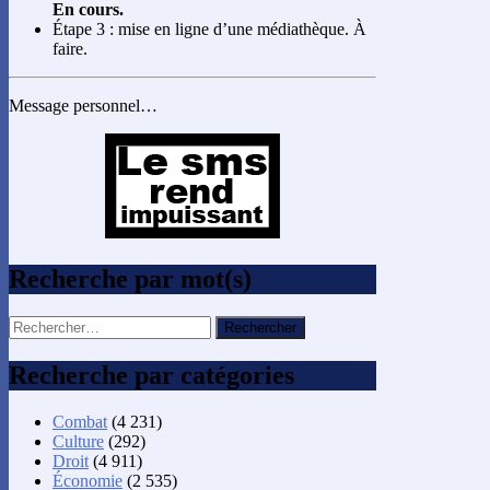
En cours.
Étape 3 : mise en ligne d’une médiathèque. À
faire.
Message personnel…
Recherche par mot(s)
Rechercher :
Recherche par catégories
Combat
(4 231)
Culture
(292)
Droit
(4 911)
Économie
(2 535)