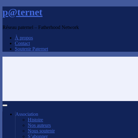
p@ternet
Réseau paternel – Fatherhood Network
À propos
Contact
Soutenir Paternet
Association
Histoire
Nos auteurs
Nous soutenir
S’abonner