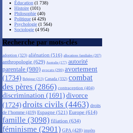
Éducation
(1 738)
Histoire
(101)
Philosophie
(40)
Politique
(4 429)
Psychologie
(1 564)
Sociologie
(4 954)
Recherche par mots-clés
aliénation
(516)
adoption
(323)
allocations familiales
(207)
autorité
anthropologie
(629)
Australie
(177)
avortement
parentale
(980)
avocats
(290)
combat
(1734)
Canada
(332)
Belgique
(213)
des pères
(2866)
contraception
(404)
discrimination
(1691)
divorce
droits civils
(4463)
(1724)
droits
Europe
(614)
Espagne
(521)
de l’homme
(419)
famille
(3098)
filiation
(634)
féminisme
(2901)
GPA
(428)
impôts