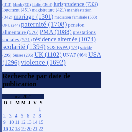
jurisprudence
(733)
Italie
(363)
(313)
Irlande
(231)
logement
(451)
magistrature
(421)
manifestation
mariage
(1301)
(342)
médiation familiale
(333)
paternité
(1708)
pension
ONU
(244)
PMA
(1088)
alimentaire
(576)
prestations
résidence alternée
(1074)
sociales
(571)
scolarité
(1394)
SOS PAPA
(474)
suicide
USA
UK
(1102)
UNAF
(464)
(295)
Suisse
(296)
violence
(1692)
(1296)
Recherche par date de
publication
mai 2021
D
L
M
M
J
V
S
1
2
3
4
5
6
7
8
9
10
11
12
13
14
15
16
17
18
19
20
21
22