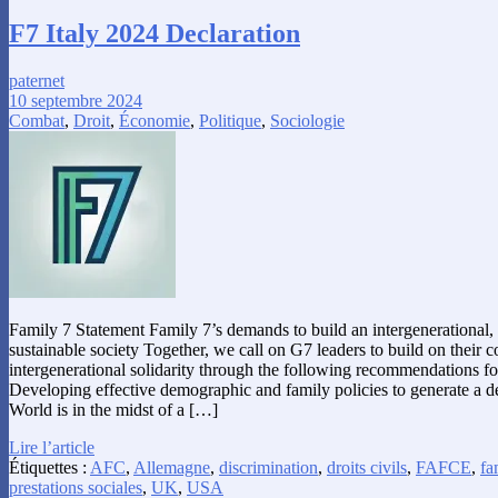
F7 Italy 2024 Declaration
paternet
10 septembre 2024
Combat
,
Droit
,
Économie
,
Politique
,
Sociologie
Family 7 Statement Family 7’s demands to build an intergenerational, s
sustainable society Together, we call on G7 leaders to build on their
intergenerational solidarity through the following recommendations for
Developing effective demographic and family policies to generate a 
World is in the midst of a […]
Lire l’article
Étiquettes :
AFC
,
Allemagne
,
discrimination
,
droits civils
,
FAFCE
,
fa
prestations sociales
,
UK
,
USA