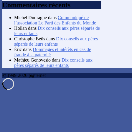
Commentaires récents
Michel Dudragne
dans
Communiqué de
l’association Le Parti des Enfants du Monde
Hollan
dans
Dix conseils aux pères séparés de
leurs enfants
Christophe Betis
dans
Dix conseils aux pères
séparés de leurs enfants
Éric
dans
Dommages et intérêts en cas de
fraude à la paternité
Mathieu Genovesio
dans
Dix conseils aux
pères séparés de leurs enfants
© 1999-2026 p@ternet