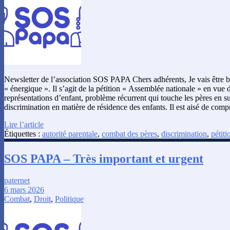
Newsletter de l’association SOS PAPA Chers adhérents, Je vais être bre
« énergique ». Il s’agit de la pétition « Assemblée nationale » en vue d
représentations d’enfant, problème récurrent qui touche les pères en s
discrimination en matière de résidence des enfants. Il est aisé de co
Lire l’article
Étiquettes :
autorité parentale
,
combat des pères
,
discrimination
,
pétiti
SOS PAPA – Très important et urgent
paternet
6 mars 2026
Combat
,
Droit
,
Politique