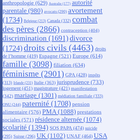
autorité
anthropologie
(629)
Australie
(177)
avortement
parentale
(980)
avocats
(290)
combat
(1734)
Canada
(332)
Belgique
(213)
des pères
(2866)
contraception
(404)
discrimination
(1691)
divorce
droits civils
(4463)
(1724)
droits
Europe
(614)
Espagne
(521)
de l’homme
(419)
famille
(3098)
filiation
(634)
féminisme
(2901)
GPA
(428)
impôts
jurisprudence
(733)
Italie
(363)
(313)
Irlande
(231)
logement
(451)
magistrature
(421)
manifestation
mariage
(1301)
(342)
médiation familiale
(333)
paternité
(1708)
pension
ONU
(244)
PMA
(1088)
alimentaire
(576)
prestations
résidence alternée
(1074)
sociales
(571)
scolarité
(1394)
SOS PAPA
(474)
suicide
USA
UK
(1102)
UNAF
(464)
(295)
Suisse
(296)