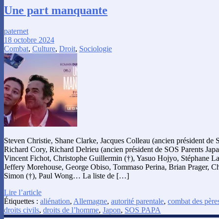
Une part manquante
paternet
18 octobre 2024
Combat
,
Culture
,
Droit
,
Sociologie
Steven Christie, Shane Clarke, Jacques Colleau (ancien président d
Richard Cory, Richard Delrieu (ancien président de SOS Parents Ja
Vincent Fichot, Christophe Guillermin (†), Yasuo Hojyo, Stéphane La
Jeffery Morehouse, George Obiso, Tommaso Perina, Brian Prager, Ch
Simon (†), Paul Wong… La liste de […]
Lire l’article
Étiquettes :
aliénation
,
Allemagne
,
autorité parentale
,
combat des père
droits civils
,
droits de l’homme
,
Japon
,
SOS PAPA