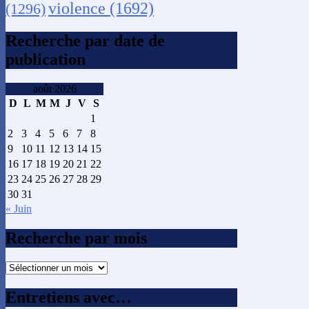
violence
(1692)
(1296)
Recherche par date de
publication
août 2026
D
L
M
M
J
V
S
1
2
3
4
5
6
7
8
9
10
11
12
13
14
15
16
17
18
19
20
21
22
23
24
25
26
27
28
29
30
31
« Juin
Recherche par mois
Recherche
par
mois
Entretiens avec…