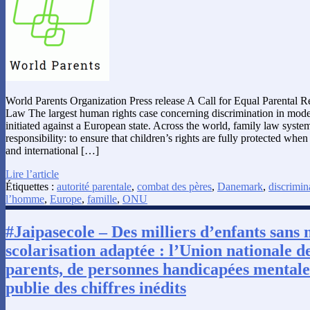
World Parents Organization Press release A Call for Equal Parental R
Law The largest human rights case concerning discrimination in moder
initiated against a European state. Across the world, family law syste
responsibility: to ensure that children’s rights are fully protected whe
and international […]
Lire l’article
Étiquettes :
autorité parentale
,
combat des pères
,
Danemark
,
discrimin
l’homme
,
Europe
,
famille
,
ONU
#Jaipasecole – Des milliers d’enfants sans
scolarisation adaptée : l’Union nationale de
parents, de personnes handicapées mentales
publie des chiffres inédits