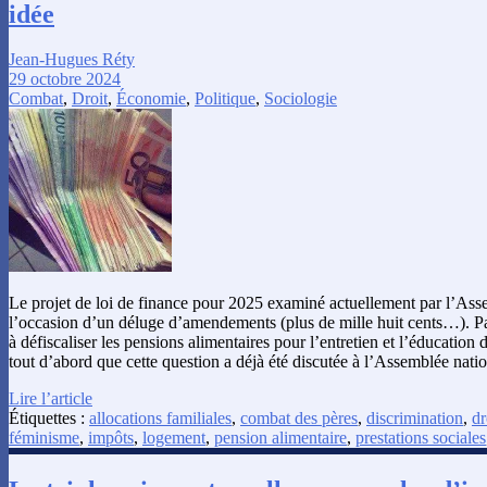
idée
Jean-Hugues Réty
29 octobre 2024
Combat
,
Droit
,
Économie
,
Politique
,
Sociologie
Le projet de loi de finance pour 2025 examiné actuellement par l’Ass
l’occasion d’un déluge d’amendements (plus de mille huit cents…). Pa
à défiscaliser les pensions alimentaires pour l’entretien et l’éducatio
tout d’abord que cette question a déjà été discutée à l’Assemblée nati
Lire l’article
Étiquettes :
allocations familiales
,
combat des pères
,
discrimination
,
dr
féminisme
,
impôts
,
logement
,
pension alimentaire
,
prestations sociales