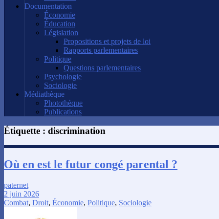
Documentation
Économie
Éducation
Législation
Propositions et projets de loi
Rapports parlementaires
Politique
Questions parlementaires
Psychologie
Sociologie
Médiathèque
Photothèque
Publications
Étiquette :
discrimination
Où en est le futur congé parental ?
paternet
2 juin 2026
Combat
,
Droit
,
Économie
,
Politique
,
Sociologie