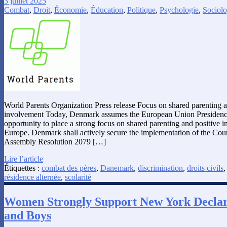
3 juillet 2025
Combat
,
Droit
,
Économie
,
Éducation
,
Politique
,
Psychologie
,
Sociolo
World Parents Organization Press release Focus on shared parenting a
involvement Today, Denmark assumes the European Union Presidency
opportunity to place a strong focus on shared parenting and positive i
Europe. Denmark shall actively secure the implementation of the Cou
Assembly Resolution 2079 […]
Lire l’article
Étiquettes :
combat des pères
,
Danemark
,
discrimination
,
droits civils
résidence alternée
,
scolarité
Women Strongly Support New York Declar
and Boys