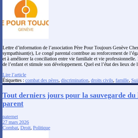
Lettre d’information de l’association Père Pour Toujours Genève Ch
sympathisant(e), Le congé parental contribue au renforcement de l’é
et à améliorer la conciliation entre vie familiale et vie professionnelle.
de l’enfant et stimule son développement. Quel est l’état des lieux d
Lire l’article
Étiquettes :
combat des pères
,
discrimination
,
droits civils
,
famille
,
Sui
Tout derniers jours pour la sauvegarde du 
parent
paternet
27 mars 2026
Combat
,
Droit
,
Politique