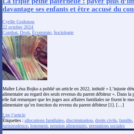
La triple peine paternelle : payer plus d’i
davantage ses enfants et être accusé du con
Cyrille Godonou
22 octobre 2024
Combat
,
Droit
,
Économie
,
Sociologie
Maître Léna Bojko a publié un article en 2022, intitulé « L’injuste dé
alimentaire au regard des seuls revenus du parent débiteur ». Dans la p
elle fait remarquer que les juges aux affaires familiales ne fixent le m
alimentaire qu’en fonction du revenu du parent débiteur [1]. […]
Lire l’article
Étiquettes :
allocations familiales
,
discrimination
,
droits civils
,
famille
jurisprudence
,
logement
,
pension alimentaire
,
prestations sociales