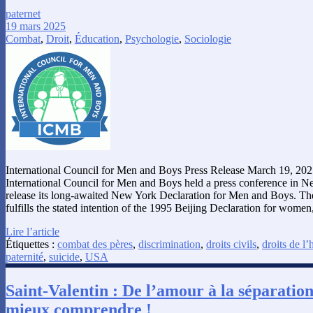
paternet
19 mars 2025
Combat
,
Droit
,
Éducation
,
Psychologie
,
Sociologie
International Council for Men and Boys Press Release March 19, 20
International Council for Men and Boys held a press conference in 
release its long-awaited New York Declaration for Men and Boys. T
fulfills the stated intention of the 1995 Beijing Declaration for wome
Lire l’article
Étiquettes :
combat des pères
,
discrimination
,
droits civils
,
droits de 
paternité
,
suicide
,
USA
Saint-Valentin : De l’amour à la séparation
mieux comprendre !