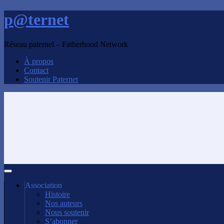
p@ternet
Réseau paternel – Fatherhood Network
À propos
Contact
Soutenir Paternet
Association
Histoire
Nos auteurs
Nous soutenir
S’abonner