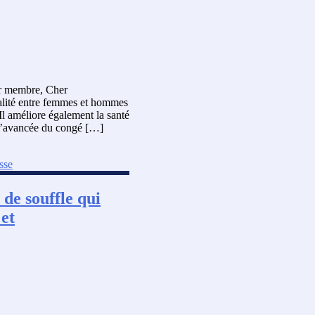
er membre, Cher
galité entre femmes et hommes
 Il améliore également la santé
e l’avancée du congé […]
sse
 de souffle qui
 et