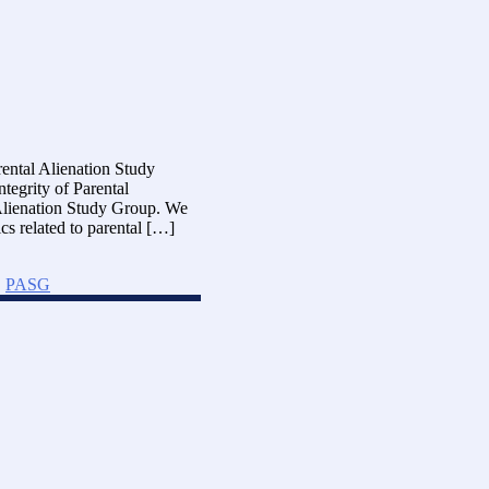
ental Alienation Study
egrity of Parental
 Alienation Study Group. We
cs related to parental […]
,
PASG