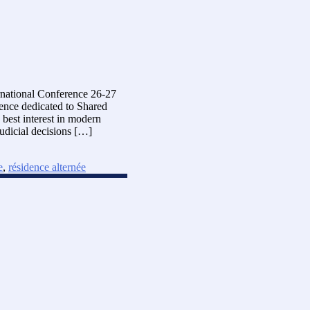
rnational Conference 26-27
rence dedicated to Shared
 best interest in modern
judicial decisions […]
e
,
résidence alternée