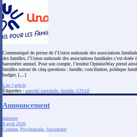
Communiqué de presse de l’Union nationale des associations familiales
des familles, l’Union nationale des associations familiales s’est dotée i
baromètre annuel. Pour son compte, l’institut OpinionWay prend ainsi
familles autour de cinq questions : famille, conciliation, politique famili
budget. […]
Lire l’article
Étiquettes :
autorité parentale
,
famille
,
UNAF
Announcement
paternet
8 avril 2026
Combat
,
Psychologie
,
Sociologie