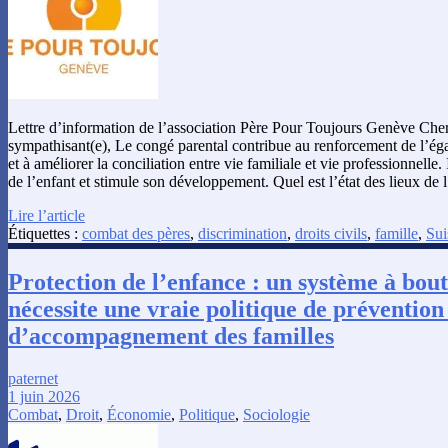
Lettre d’information de l’association Père Pour Toujours Genève Ch
sympathisant(e), Le congé parental contribue au renforcement de l’é
et à améliorer la conciliation entre vie familiale et vie professionnelle.
de l’enfant et stimule son développement. Quel est l’état des lieux d
Lire l’article
Étiquettes :
combat des pères
,
discrimination
,
droits civils
,
famille
,
Sui
Protection de l’enfance : un système à bout
nécessite une vraie politique de prévention
d’accompagnement des familles
paternet
1 juin 2026
Combat
,
Droit
,
Économie
,
Politique
,
Sociologie