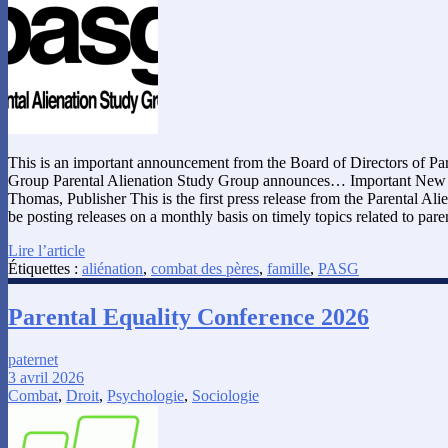
This is an important announcement from the Board of Directors of Par
Group Parental Alienation Study Group announces… Important New
Thomas, Publisher‍ This is the first press release from the Parental A
be posting releases on a monthly basis on timely topics related to pare
Lire l’article
Étiquettes :
aliénation
,
combat des pères
,
famille
,
PASG
Parental Equality Conference 2026
paternet
3 avril 2026
Combat
,
Droit
,
Psychologie
,
Sociologie