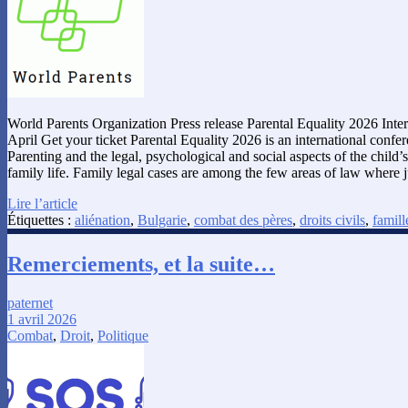
World Parents Organization Press release Parental Equality 2026 Inte
April Get your ticket Parental Equality 2026 is an international confe
Parenting and the legal, psychological and social aspects of the child’s
family life. Family legal cases are among the few areas of law where 
Lire l’article
Étiquettes :
aliénation
,
Bulgarie
,
combat des pères
,
droits civils
,
famill
Remerciements, et la suite…
paternet
1 avril 2026
Combat
,
Droit
,
Politique