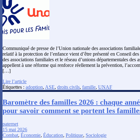
Communiqué de presse de l’Union nationale des associations familiales
relatif à la protection de l’enfance vient d’être présenté en Conseil de
des associations familiales et le réseau d’unions départementales des a
appellent à une réforme qui renforce réellement la prévention, l’acco
[…]
Lire l’article
Étiquettes :
adoption
,
ASE
,
droits civils
,
famille
,
UNAF
Baromètre des familles 2026 : chaque anné
pour savoir comment se portent les famille
paternet
15 mai 2026
Combat
,
Économie
,
Éducation
,
Politique
,
Sociologie