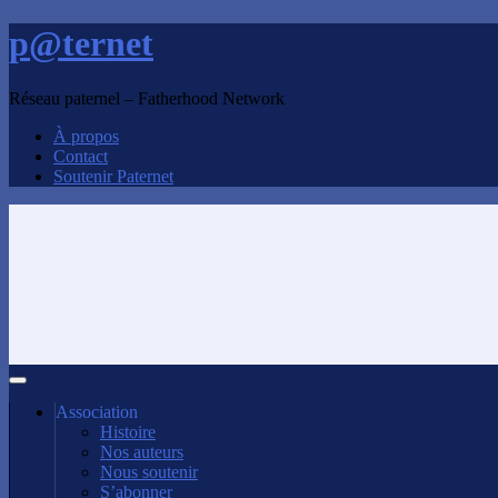
p@ternet
Réseau paternel – Fatherhood Network
À propos
Contact
Soutenir Paternet
Association
Histoire
Nos auteurs
Nous soutenir
S’abonner