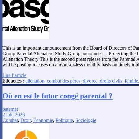
This is an important announcement from the Board of Directors of Par
Group Parental Alienation Study Group announces… Protecting the Int
Alienation Theory This is the second press release from the Parental
will be posting releases on a more-or-less monthly basis on timely topi
Lire l’article
Étiquettes :
aliénation
,
combat des pères
,
divorce
,
droits civils
,
famille
Où en est le futur congé parental ?
paternet
2 juin 2026
Combat
,
Droit
,
Économie
,
Politique
,
Sociologie