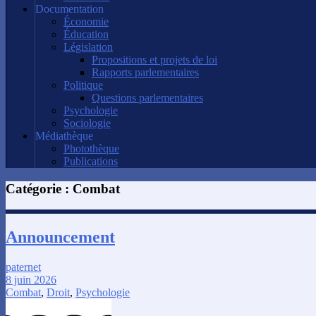
Documentation
Économie
Éducation
Législation
Propositions et projets de loi
Rapports parlementaires
Politique
Questions parlementaires
Psychologie
Sociologie
Médiathèque
Photothèque
Publications
Catégorie :
Combat
Announcement
paternet
8 juin 2026
Combat
,
Droit
,
Psychologie