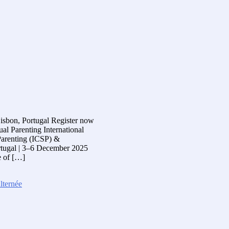
Lisbon, Portugal Register now
al Parenting International
Parenting (ICSP) &
rtugal | 3–6 December 2025
e of […]
lternée