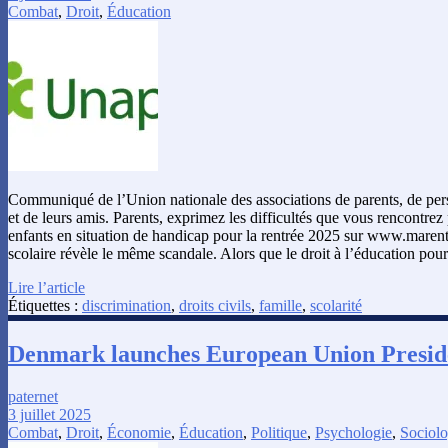
Combat
,
Droit
,
Éducation
Communiqué de l’Union nationale des associations de parents, de pe
et de leurs amis. Parents, exprimez les difficultés que vous rencontrez 
enfants en situation de handicap pour la rentrée 2025 sur www.maren
scolaire révèle le même scandale. Alors que le droit à l’éducation pou
Lire l’article
Étiquettes :
discrimination
,
droits civils
,
famille
,
scolarité
Denmark launches European Union Presid
paternet
3 juillet 2025
Combat
,
Droit
,
Économie
,
Éducation
,
Politique
,
Psychologie
,
Sociolo