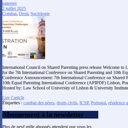
paternet
2 juillet 2025
Combat
,
Droit
,
Sociologie
International Council on Shared Parenting press release Welcome to 
for the 7th International Conference on Shared Parenting and 10th Equ
Conference Announcement: 7th International Conference on Shared 
10th Equal Parenting International Conference (APIPDF) Lisbon, Po
Hosted by: Law School of University of Lisbon & University Institut
Lire l’article
Étiquettes :
combat des pères
,
droits civils
,
ICSP
,
Portugal
,
résidence a
Abonnement à la newsletter
Plus de neuf mille abonnés attendent que vous les