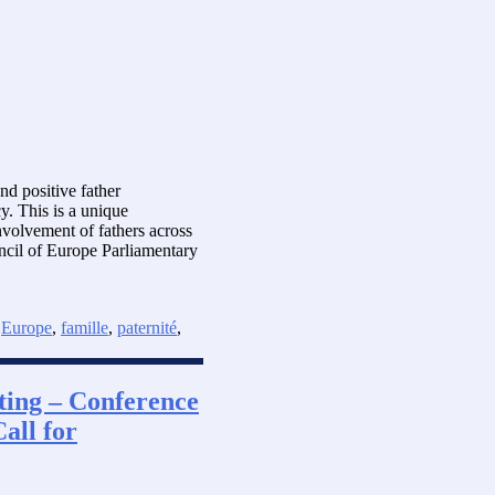
nd positive father
. This is a unique
nvolvement of fathers across
ncil of Europe Parliamentary
,
Europe
,
famille
,
paternité
,
ting – Conference
all for