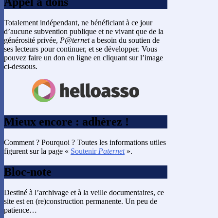
Appel à dons
Totalement indépendant, ne bénéficiant à ce jour
d’aucune subvention publique et ne vivant que de la
générosité privée,
P@ternet
a besoin du soutien de
ses lecteurs pour continuer, et se développer. Vous
pouvez faire un don en ligne en cliquant sur l’image
ci-dessous.
Mieux encore : adhérez !
Comment ? Pourquoi ? Toutes les informations utiles
figurent sur la page «
Soutenir
Paternet
».
Bloc-note
Destiné à l’archivage et à la veille documentaires, ce
site est en (re)construction permanente. Un peu de
patience…