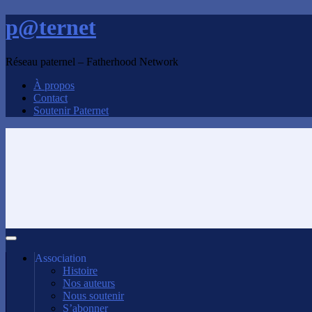
p@ternet
Réseau paternel – Fatherhood Network
À propos
Contact
Soutenir Paternet
Association
Histoire
Nos auteurs
Nous soutenir
S’abonner