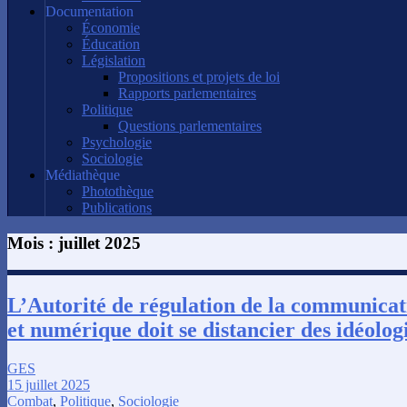
Documentation
Économie
Éducation
Législation
Propositions et projets de loi
Rapports parlementaires
Politique
Questions parlementaires
Psychologie
Sociologie
Médiathèque
Photothèque
Publications
Mois :
juillet 2025
L’Autorité de régulation de la communicat
et numérique doit se distancier des idéolog
GES
15 juillet 2025
Combat
,
Politique
,
Sociologie