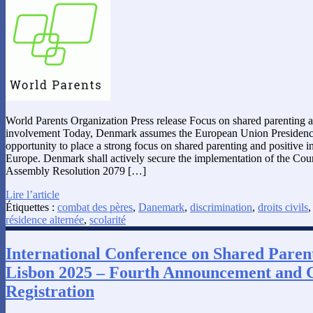
World Parents Organization Press release Focus on shared parenting a
involvement Today, Denmark assumes the European Union Presidency
opportunity to place a strong focus on shared parenting and positive i
Europe. Denmark shall actively secure the implementation of the Cou
Assembly Resolution 2079 […]
Lire l’article
Étiquettes :
combat des pères
,
Danemark
,
discrimination
,
droits civils
résidence alternée
,
scolarité
International Conference on Shared Paren
Lisbon 2025 – Fourth Announcement and C
Registration