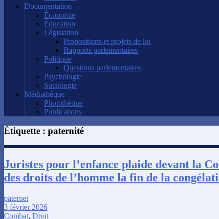
Documentation
Économie
Éducation
Législation
Propositions et projets de loi
Rapports parlementaires
Politique
Questions parlementaires
Psychologie
Sociologie
Médiathèque
Photothèque
Publications
Étiquette :
paternité
Juristes pour l’enfance plaide devant la 
des droits de l’homme la fin de la congéla
paternet
3 février 2026
Combat
,
Droit