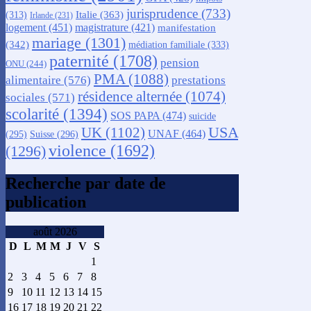
jurisprudence
(733)
Italie
(363)
(313)
Irlande
(231)
logement
(451)
magistrature
(421)
manifestation
mariage
(1301)
(342)
médiation familiale
(333)
paternité
(1708)
pension
ONU
(244)
PMA
(1088)
alimentaire
(576)
prestations
résidence alternée
(1074)
sociales
(571)
scolarité
(1394)
SOS PAPA
(474)
suicide
USA
UK
(1102)
UNAF
(464)
(295)
Suisse
(296)
violence
(1692)
(1296)
Recherche par date de
publication
août 2026
D
L
M
M
J
V
S
1
2
3
4
5
6
7
8
9
10
11
12
13
14
15
16
17
18
19
20
21
22