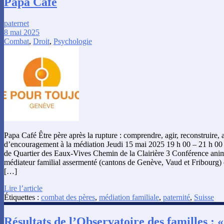
Papa Café
paternet
8 mai 2025
Combat
,
Droit
,
Psychologie
Papa Café Être père après la rupture : comprendre, agir, reconstruire, 
d’encouragement à la médiation Jeudi 15 mai 2025 19 h 00 – 21 h 00 
de Quartier des Eaux-Vives Chemin de la Clairière 3 Conférence ani
médiateur familial assermenté (cantons de Genève, Vaud et Fribourg)
[…]
Lire l’article
Étiquettes :
combat des pères
,
médiation familiale
,
paternité
,
Suisse
Résultats de l’Observatoire des familles : 