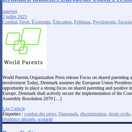
paternet
3 juillet 2025
Combat
,
Droit
,
Économie
,
Éducation
,
Politique
,
Psychologie
,
Sociolo
World Parents Organization Press release Focus on shared parenting a
involvement Today, Denmark assumes the European Union Presidency
opportunity to place a strong focus on shared parenting and positive i
Europe. Denmark shall actively secure the implementation of the Cou
Assembly Resolution 2079 […]
Lire l’article
Étiquettes :
combat des pères
,
Danemark
,
discrimination
,
droits civils
résidence alternée
,
scolarité