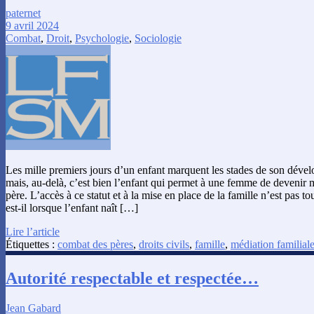
paternet
9 avril 2024
Combat
,
Droit
,
Psychologie
,
Sociologie
Les mille premiers jours d’un enfant marquent les stades de son déve
mais, au-delà, c’est bien l’enfant qui permet à une femme de devenir
père. L’accès à ce statut et à la mise en place de la famille n’est pas t
est-il lorsque l’enfant naît […]
Lire l’article
Étiquettes :
combat des pères
,
droits civils
,
famille
,
médiation familial
Autorité respectable et respectée…
Jean Gabard