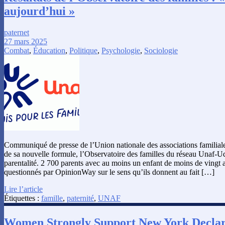
aujourd’hui »
paternet
27 mars 2025
Combat
,
Éducation
,
Politique
,
Psychologie
,
Sociologie
Communiqué de presse de l’Union nationale des associations familiale
de sa nouvelle formule, l’Observatoire des familles du réseau Unaf-Ud
parentalité. 2 700 parents avec au moins un enfant de moins de vingt a
questionnés par OpinionWay sur le sens qu’ils donnent au fait […]
Lire l’article
Étiquettes :
famille
,
paternité
,
UNAF
Women Strongly Support New York Declar