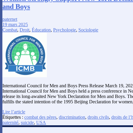
and Boys
paternet
19 mars 2025
Combat
,
Droit
,
Éducation
,
Psychologie
,
Sociologie
International Council for Men and Boys Press Release March 19, 20
International Council for Men and Boys held a press conference in 
release its long-awaited New York Declaration for Men and Boys. T
fulfills the stated intention of the 1995 Beijing Declaration for wome
Lire l’article
Étiquettes :
combat des pères
,
discrimination
,
droits civils
,
droits de 
paternité
,
suicide
,
USA