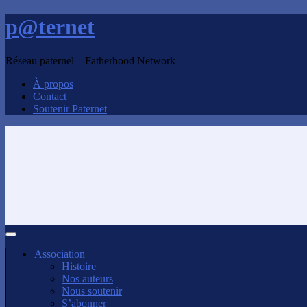
p@ternet
Réseau paternel – Fatherhood Network
À propos
Contact
Soutenir Paternet
Association
Histoire
Nos auteurs
Nous soutenir
S’abonner