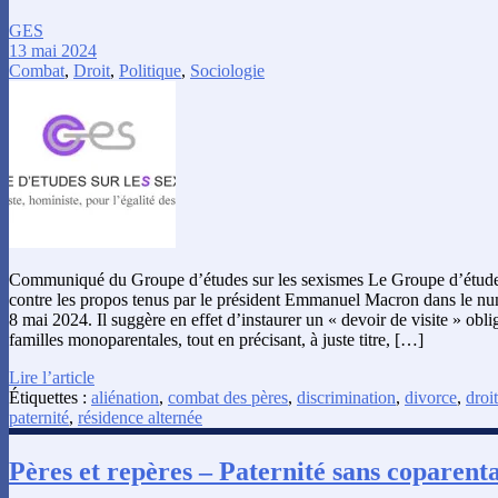
GES
13 mai 2024
Combat
,
Droit
,
Politique
,
Sociologie
Communiqué du Groupe d’études sur les sexismes Le Groupe d’études 
contre les propos tenus par le président Emmanuel Macron dans le nu
8 mai 2024. Il suggère en effet d’instaurer un « devoir de visite » obli
familles monoparentales, tout en précisant, à juste titre, […]
Lire l’article
Étiquettes :
aliénation
,
combat des pères
,
discrimination
,
divorce
,
droit
paternité
,
résidence alternée
Pères et repères – Paternité sans coparenta