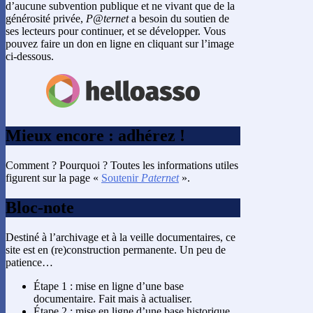
d’aucune subvention publique et ne vivant que de la
générosité privée,
P@ternet
a besoin du soutien de
ses lecteurs pour continuer, et se développer. Vous
pouvez faire un don en ligne en cliquant sur l’image
ci-dessous.
Mieux encore : adhérez !
Comment ? Pourquoi ? Toutes les informations utiles
figurent sur la page «
Soutenir
Paternet
».
Bloc-note
Destiné à l’archivage et à la veille documentaires, ce
site est en (re)construction permanente. Un peu de
patience…
Étape 1 : mise en ligne d’une base
documentaire. Fait mais à actualiser.
Étape 2 : mise en ligne d’une base historique.