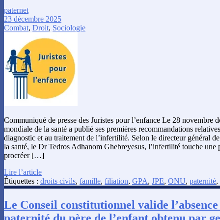
paternet
23 décembre 2025
Combat
,
Droit
,
Sociologie
Communiqué de presse des Juristes pour l’enfance Le 28 novembre der
mondiale de la santé a publié ses premières recommandations relatives
diagnostic et au traitement de l’infertilité. Selon le directeur général 
la santé, le Dr Tedros Adhanom Ghebreyesus, l’infertilité touche une 
procréer […]
Lire l’article
Étiquettes :
droits civils
,
famille
,
filiation
,
GPA
,
JPE
,
ONU
,
paternité
,
Le Conseil constitutionnel valide l’absence
paternité du père de l’enfant obtenu par g