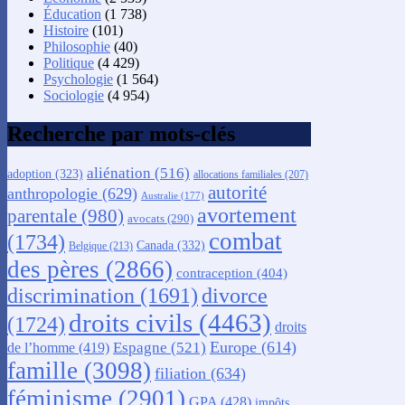
Éducation
(1 738)
Histoire
(101)
Philosophie
(40)
Politique
(4 429)
Psychologie
(1 564)
Sociologie
(4 954)
Recherche par mots-clés
aliénation
(516)
adoption
(323)
allocations familiales
(207)
autorité
anthropologie
(629)
Australie
(177)
avortement
parentale
(980)
avocats
(290)
combat
(1734)
Canada
(332)
Belgique
(213)
des pères
(2866)
contraception
(404)
discrimination
(1691)
divorce
droits civils
(4463)
(1724)
droits
Europe
(614)
Espagne
(521)
de l’homme
(419)
famille
(3098)
filiation
(634)
féminisme
(2901)
GPA
(428)
impôts