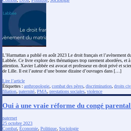
Combat
,
Droit
,
Politique
,
Sociologie
L’Harmattan a publié en août 2023 Le droit français et l’avènement d
Labbée. Ce livre explore des thématiques trop rarement abordées, et à c
attention. Xavier Labbée est avocat et professeur en droit privé et scie
de Lille. Il est l’auteur d’une bonne dizaine d’ouvrages dans […]
Lire l’article
Étiquettes :
anthropologie
,
combat des pères
,
discrimination
,
droits civ
filiation
,
paternité
,
PMA
,
prestations sociales
,
violence
Oui à une vraie réforme du congé parental.
paternet
25 octobre 2023
Combat
,
Économie
,
Politique
,
Sociologie