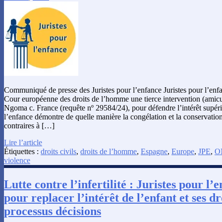
Communiqué de presse des Juristes pour l’enfance Juristes pour l’enf
Cour européenne des droits de l’homme une tierce intervention (amicus
Ngoma c. France (requête nº 29584/24), pour défendre l’intérêt supérie
l’enfance démontre de quelle manière la congélation et la conservati
contraires à […]
Lire l’article
Étiquettes :
droits civils
,
droits de l’homme
,
Espagne
,
Europe
,
JPE
,
O
violence
Lutte contre l’infertilité : Juristes pour l
pour replacer l’intérêt de l’enfant et ses d
processus décisions