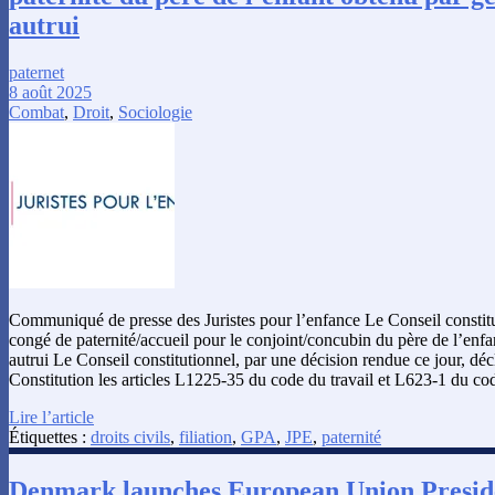
autrui
paternet
8 août 2025
Combat
,
Droit
,
Sociologie
Communiqué de presse des Juristes pour l’enfance Le Conseil constitu
congé de paternité/accueil pour le conjoint/concubin du père de l’enfa
autrui Le Conseil constitutionnel, par une décision rendue ce jour, dé
Constitution les articles L1225-35 du code du travail et L623-1 du co
Lire l’article
Étiquettes :
droits civils
,
filiation
,
GPA
,
JPE
,
paternité
Denmark launches European Union Presid