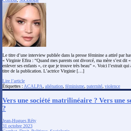
Combat
,
Sociologie
Le titre d’une interview publiée dans la presse féminine a attiré par ha
« Virginie Efira : “Quand mes parents ont divorcé, ma mère s’est dit « j
enlever ses enfants », ce que je trouve très beau” ». Voici l’extrait qui
titre de la publication. L’actrice Virginie […]
Lire l’article
Étiquettes :
ACALPA
,
aliénation
,
féminisme
,
paternité
,
violence
Vers une société matrilinéaire ? Vers une s
?
Jean-Hugues Réty
31 octobre 2023