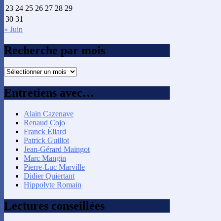
23
24
25
26
27
28
29
30
31
« Juin
Recherche par mois
Recherche
par
mois
Entretiens avec…
Alain Cazenave
Renaud Cojo
Franck Éliard
Patrick Guillot
Jean-Gérard Maingot
Marc Mangin
Pierre-Luc Marville
Didier Quiertant
Hippolyte Romain
Lectures conseillées