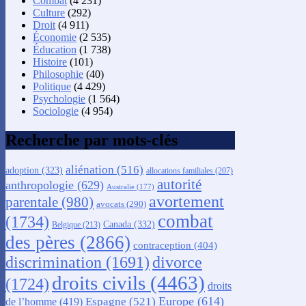
Combat
(4 231)
Culture
(292)
Droit
(4 911)
Économie
(2 535)
Éducation
(1 738)
Histoire
(101)
Philosophie
(40)
Politique
(4 429)
Psychologie
(1 564)
Sociologie
(4 954)
Recherche par mots-clés
aliénation
(516)
adoption
(323)
allocations familiales
(207)
autorité
anthropologie
(629)
Australie
(177)
avortement
parentale
(980)
avocats
(290)
combat
(1734)
Canada
(332)
Belgique
(213)
des pères
(2866)
contraception
(404)
discrimination
(1691)
divorce
droits civils
(4463)
(1724)
droits
Europe
(614)
Espagne
(521)
de l’homme
(419)