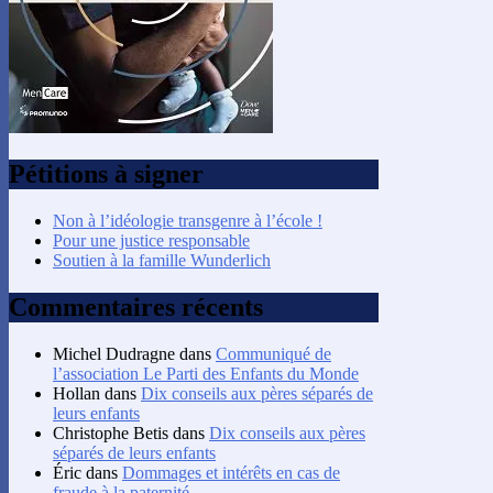
Pétitions à signer
Non à l’idéologie transgenre à l’école !
Pour une justice responsable
Soutien à la famille Wunderlich
Commentaires récents
Michel Dudragne
dans
Communiqué de
l’association Le Parti des Enfants du Monde
Hollan
dans
Dix conseils aux pères séparés de
leurs enfants
Christophe Betis
dans
Dix conseils aux pères
séparés de leurs enfants
Éric
dans
Dommages et intérêts en cas de
fraude à la paternité