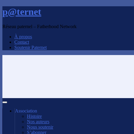
p@ternet
Réseau paternel – Fatherhood Network
À propos
Contact
Soutenir Paternet
Association
Histoire
Nos auteurs
Nous soutenir
S’abonner