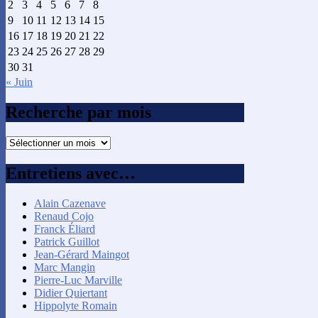
2
3
4
5
6
7
8
9
10
11
12
13
14
15
16
17
18
19
20
21
22
23
24
25
26
27
28
29
30
31
« Juin
Recherche par mois
Recherche
par
mois
Entretiens avec…
Alain Cazenave
Renaud Cojo
Franck Éliard
Patrick Guillot
Jean-Gérard Maingot
Marc Mangin
Pierre-Luc Marville
Didier Quiertant
Hippolyte Romain