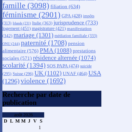
famille
(3098)
filiation
(634)
féminisme
(2901)
GPA
(428)
impôts
jurisprudence
(733)
Italie
(363)
(313)
Irlande
(231)
logement
(451)
magistrature
(421)
manifestation
mariage
(1301)
(342)
médiation familiale
(333)
paternité
(1708)
pension
ONU
(244)
PMA
(1088)
alimentaire
(576)
prestations
résidence alternée
(1074)
sociales
(571)
scolarité
(1394)
SOS PAPA
(474)
suicide
USA
UK
(1102)
UNAF
(464)
(295)
Suisse
(296)
violence
(1692)
(1296)
Recherche par date de
publication
août 2026
D
L
M
M
J
V
S
1