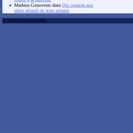
Mathieu Genovesio
dans
Dix conseils aux
pères séparés de leurs enfants
© 1999-2026 p@ternet