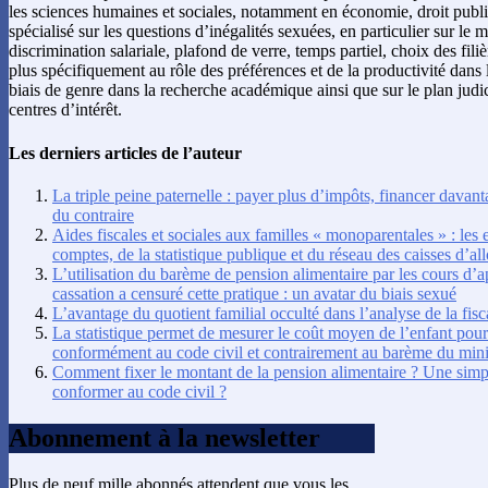
les sciences humaines et sociales, notamment en économie, droit public, 
spécialisé sur les questions d’inégalités sexuées, en particulier sur le m
discrimination salariale, plafond de verre, temps partiel, choix des fili
plus spécifiquement au rôle des préférences et de la productivité dans l
biais de genre dans la recherche académique ainsi que sur le plan judici
centres d’intérêt.
Les derniers articles de l’auteur
La triple peine paternelle : payer plus d’impôts, financer davant
du contraire
Aides fiscales et sociales aux familles « monoparentales » : le
comptes, de la statistique publique et du réseau des caisses d’all
L’utilisation du barème de pension alimentaire par les cours d’a
cassation a censuré cette pratique : un avatar du biais sexué
L’avantage du quotient familial occulté dans l’analyse de la fisc
La statistique permet de mesurer le coût moyen de l’enfant pour 
conformément au code civil et contrairement au barème du minis
Comment fixer le montant de la pension alimentaire ? Une simp
conformer au code civil ?
Abonnement à la newsletter
Plus de neuf mille abonnés attendent que vous les