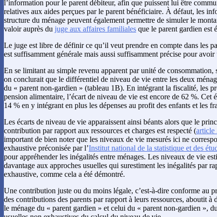
l’information pour le parent débiteur, afin que puissent lui être comm
relatives aux aides perçues par le parent bénéficiaire. À défaut, les inf
structure du ménage peuvent également permettre de simuler le montant
valoir auprès du
juge aux affaires familiales
que le parent gardien est é
Le juge est libre de définir ce qu’il veut prendre en compte dans les p
est suffisamment générale mais aussi suffisamment précise pour avoir 
En se limitant au simple revenu apparent par unité de consommation, sa
on conclurait que le différentiel de niveau de vie entre les deux ménag
du « parent non-gardien » (tableau 1B). En intégrant la fiscalité, les pre
pension alimentaire, l’écart de niveau de vie est encore de 62 %. Cet é
14 % en y intégrant en plus les dépenses au profit des enfants et les frai
Les écarts de niveau de vie apparaissent ainsi béants alors que le prin
contribution par rapport aux ressources et charges est respecté (
article
important de bien noter que les niveaux de vie mesurés ici ne corresp
exhaustive préconisée par l’
Institut national de la statistique et des 
pour appréhender les inégalités entre ménages. Les niveaux de vie est
davantage aux approches usuelles qui surestiment les inégalités par ra
exhaustive, comme cela a été démontré.
Une contribution juste ou du moins légale, c’est-à-dire conforme au pr
des contributions des parents par rapport à leurs ressources, aboutit à 
le ménage du « parent gardien » et celui du « parent non-gardien », 
usuelles non exhaustives du calcul du niveau de vie.