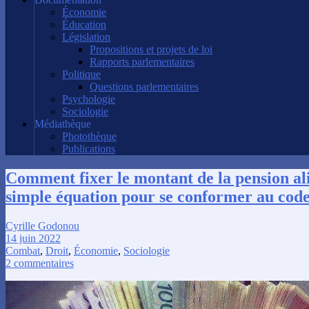
Économie
Éducation
Législation
Propositions et projets de loi
Rapports parlementaires
Politique
Questions parlementaires
Psychologie
Sociologie
Médiathèque
Photothèque
Publications
Comment fixer le montant de la pension a
simple équation pour se conformer au code 
Cyrille Godonou
14 juin 2022
Combat
,
Droit
,
Économie
,
Sociologie
2 commentaires