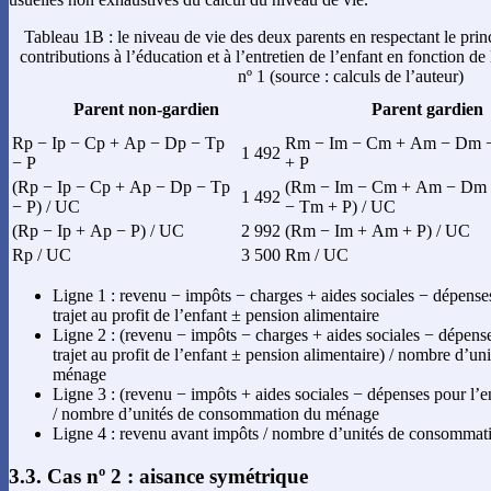
Tableau 1B : le niveau de vie des deux parents en respectant le prin
contributions à l’éducation et à l’entretien de l’enfant en fonction de
nº 1 (source : calculs de l’auteur)
Parent non-gardien
Parent gardien
Rp − Ip − Cp + Ap − Dp − Tp
Rm − Im − Cm + Am − Dm 
1 492
− P
+ P
(Rp − Ip − Cp + Ap − Dp − Tp
(Rm − Im − Cm + Am − Dm
1 492
− P) / UC
− Tm + P) / UC
(Rp − Ip + Ap − P) / UC
2 992
(Rm − Im + Am + P) / UC
Rp / UC
3 500
Rm / UC
Ligne 1 : revenu − impôts − charges + aides sociales − dépenses
trajet au profit de l’enfant ± pension alimentaire
Ligne 2 : (revenu − impôts − charges + aides sociales − dépense
trajet au profit de l’enfant ± pension alimentaire) / nombre d’
ménage
Ligne 3 : (revenu − impôts + aides sociales − dépenses pour l’e
/ nombre d’unités de consommation du ménage
Ligne 4 : revenu avant impôts / nombre d’unités de consomma
3.3. Cas nº 2 : aisance symétrique