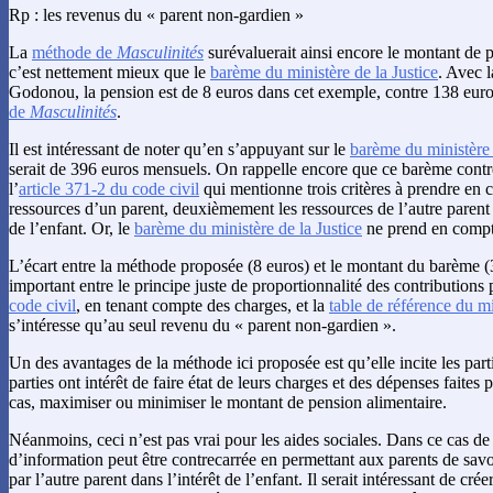
Rp : les revenus du « parent non-gardien »
La
méthode de
Masculinités
surévaluerait ainsi encore le montant de 
c’est nettement mieux que le
barème du ministère de la Justice
. Avec 
Godonou, la pension est de 8 euros dans cet exemple, contre 138 eur
de
Masculinités
.
Il est intéressant de noter qu’en s’appuyant sur le
barème du ministère 
serait de 396 euros mensuels. On rappelle encore que ce barème contr
l’
article 371-2 du code civil
qui mentionne trois critères à prendre en 
ressources d’un parent, deuxièmement les ressources de l’autre parent 
de l’enfant. Or, le
barème du ministère de la Justice
ne prend en compte
L’écart entre la méthode proposée (8 euros) et le montant du barème (3
important entre le principe juste de proportionnalité des contributions
code civil
, en tenant compte des charges, et la
table de référence du mi
s’intéresse qu’au seul revenu du « parent non-gardien ».
Un des avantages de la méthode ici proposée est qu’elle incite les partie
parties ont intérêt de faire état de leurs charges et des dépenses faites 
cas, maximiser ou minimiser le montant de pension alimentaire.
Néanmoins, ceci n’est pas vrai pour les aides sociales. Dans ce cas de 
d’information peut être contrecarrée en permettant aux parents de savo
par l’autre parent dans l’intérêt de l’enfant. Il serait intéressant de cré