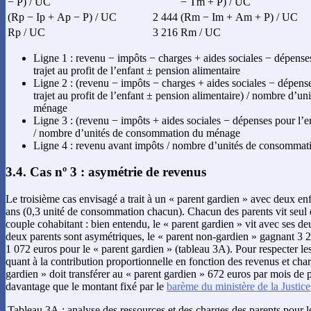
− P) / UC
− Tm + P) / UC
(Rp − Ip + Ap − P) / UC
2 444
(Rm − Im + Am + P) / UC
Rp / UC
3 216
Rm / UC
Ligne 1 : revenu − impôts − charges + aides sociales − dépenses
trajet au profit de l’enfant ± pension alimentaire
Ligne 2 : (revenu − impôts − charges + aides sociales − dépense
trajet au profit de l’enfant ± pension alimentaire) / nombre d’
ménage
Ligne 3 : (revenu − impôts + aides sociales − dépenses pour l’e
/ nombre d’unités de consommation du ménage
Ligne 4 : revenu avant impôts / nombre d’unités de consomma
3.4. Cas nº 3 : asymétrie de revenus
Le troisième cas envisagé a trait à un « parent gardien » avec deux e
ans (0,3 unité de consommation chacun). Chacun des parents vit seul e
couple cohabitant : bien entendu, le « parent gardien » vit avec ses d
deux parents sont asymétriques, le « parent non-gardien » gagnant 3 
1 072 euros pour le « parent gardien » (tableau 3A). Pour respecter le
quant à la contribution proportionnelle en fonction des revenus et char
gardien » doit transférer au « parent gardien » 672 euros par mois de p
davantage que le montant fixé par le
barème du ministère de la Justice
Tableau 3A : analyse des ressources et des charges des parents pour le