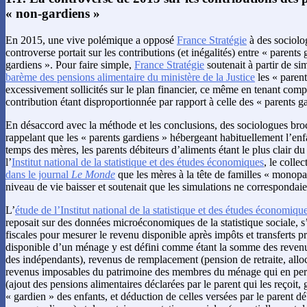
« non-gardiens »
En 2015, une vive polémique a opposé
France Stratégie
à des sociolog
controverse portait sur les contributions (et inégalités) entre « parents
gardiens ». Pour faire simple,
France Stratégie
soutenait à partir de si
barème des pensions alimentaire du ministère de la Justice
les « parent
excessivement sollicités sur le plan financier, ce même en tenant comp
contribution étant disproportionnée par rapport à celle des « parents 
En désaccord avec la méthode et les conclusions, des sociologues broc
rappelant que les « parents gardiens » hébergeant habituellement l’enf
temps des mères, les parents débiteurs d’aliments étant le plus clair du
l’
Institut national de la statistique et des études économiques
, le colle
dans le journal
Le Monde
que les mères à la tête de familles « monopa
niveau de vie baisser et soutenait que les simulations ne correspondaien
L’
étude de l’Institut national de la statistique et des études économiqu
reposait sur des données microéconomiques de la statistique sociale, 
fiscales pour mesurer le revenu disponible après impôts et transferts p
disponible d’un ménage y est défini comme étant la somme des revenus
des indépendants), revenus de remplacement (pension de retraite, all
revenus imposables du patrimoine des membres du ménage qui en perço
(ajout des pensions alimentaires déclarées par le parent qui les reçoit,
« gardien » des enfants, et déduction de celles versées par le parent d