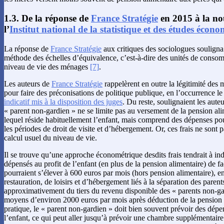
1.3. De la réponse de
France Stratégie
en 2015 à la no
l’
Institut national de la statistique et des études écon
La réponse de
France Stratégie
aux critiques des sociologues souligna
méthode des échelles d’équivalence, c’est-à-dire des unités de consom
niveau de vie des ménages
[7]
.
Les auteurs de
France Stratégie
rappelèrent en outre la légitimité des
pour faire des préconisations de politique publique, en l’occurrence le
indicatif mis à la disposition des juges
. Du reste, soulignaient les auteu
« parent non-gardien » ne se limite pas au versement de la pension al
lequel réside habituellement l’enfant, mais comprend des dépenses pou
les périodes de droit de visite et d’hébergement. Or, ces frais ne sont 
calcul usuel du niveau de vie.
Il se trouve qu’une approche économétrique desdits frais tendrait à in
dépensés au profit de l’enfant (en plus de la pension alimentaire) de fa
pourraient s’élever à 600 euros par mois (hors pension alimentaire), en
restauration, de loisirs et d’hébergement liés à la séparation des parents 
approximativement du tiers du revenu disponible des « parents non-ga
moyens d’environ 2000 euros par mois après déduction de la pension a
pratique, le « parent non-gardien » doit bien souvent prévoir des dépen
l’enfant, ce qui peut aller jusqu’à prévoir une chambre supplémentaire 