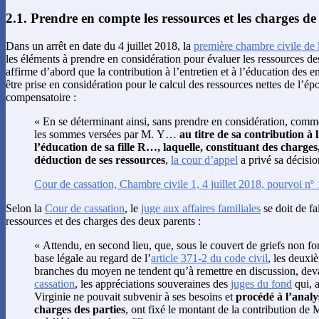
2.1. Prendre en compte les ressources et les charges d
Dans un arrêt en date du 4 juillet 2018, la
première chambre civile de 
les éléments à prendre en considération pour évaluer les ressources d
affirme d’abord que la contribution à l’entretien et à l’éducation des e
être prise en considération pour le calcul des ressources nettes de l’ép
compensatoire :
« En se déterminant ainsi, sans prendre en considération, comme 
les sommes versées par M. Y…
au titre de sa contribution à l
l’éducation de sa fille R…, laquelle, constituant des charges
déduction de ses ressources
,
la cour d’appel
a privé sa décisio
Cour de cassation, Chambre civile 1, 4 juillet 2018, pourvoi n
Selon la
Cour de cassation
, le
juge aux affaires familiales
se doit de fa
ressources et des charges des deux parents :
« Attendu, en second lieu, que, sous le couvert de griefs non 
base légale au regard de l’
article 371-2 du code civil
, les deuxi
branches du moyen ne tendent qu’à remettre en discussion, dev
cassation
, les appréciations souveraines des
juges du fond
qui, a
Virginie ne pouvait subvenir à ses besoins et
procédé à l’analy
charges des parties
, ont fixé le montant de la contribution d