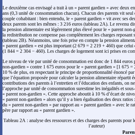
Le deuxième cas envisagé a trait à un « parent gardien » avec deux e
ans (0,3 unité de consommation chacun). Chacun des parents vit seul e
couple cohabitant : bien entendu, le « parent gardien » vit avec ses d
deux parents sont les mêmes : 3 216 euros (tableau 2A). Le revenu dis
la pension alimentaire est légèrement plus élevé pour le « parent non-g
la redistribution ne compense pas complètement les charges reposant s
(tableau 2B). Néanmoins, une fois prise en compte la pension alimentai
« parent gardien » est plus important (2 679 = 2 219 + 460) que celui
(1 844 = 2 304 − 460). Les charges de logement sont ici prises en co
Le niveau de vie par unité de consommation est donc de 1 844 euros 
non-gardien » contre 1 675 euros pour le « parent gardien » [1 675 = 2 
10 % de plus, en respectant le principe de proportionnalité énoncé par
que l’équation proposée pour calculer la pension alimentaire répartit é
contributions des parents à l’entretien et l’éducation des enfants, on n
l’approche par unité de consommation surestime les inégalités et sous-
« parent non-gardien ». Cette approche aboutit à 10 % d’écart de nive
« parent non-gardien » alors qu’il y a bien égalisation des deux ratios 
du « parent non-gardien » par rapport au « parent gardien » avec le ra
père par rapport au « parent gardien ».
Tableau 2A : analyse des ressources et des charges des parents pour le
l’auteur)
Paren