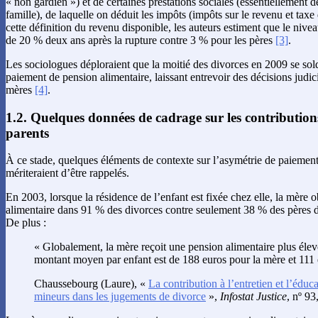
« non gardien ») et de certaines prestations sociales (essentiellement d
famille), de laquelle on déduit les impôts (impôts sur le revenu et taxe 
cette définition du revenu disponible, les auteurs estiment que le niv
de 20 % deux ans après la rupture contre 3 % pour les pères
[3]
.
Les sociologues déploraient que la moitié des divorces en 2009 se sol
paiement de pension alimentaire, laissant entrevoir des décisions judic
mères
[4]
.
1.2. Quelques données de cadrage sur les contributions
parents
À ce stade, quelques éléments de contexte sur l’asymétrie de paiement
mériteraient d’être rappelés.
En 2003, lorsque la résidence de l’enfant est fixée chez elle, la mère 
alimentaire dans 91 % des divorces contre seulement 38 % des pères 
De plus :
« Globalement, la mère reçoit une pension alimentaire plus élevé
montant moyen par enfant est de 188 euros pour la mère et 111 
Chaussebourg
(Laure), «
La contribution à l’entretien et l’éduc
mineurs dans les jugements de divorce
»,
Infostat Justice
, nº 93