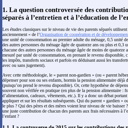
1. La question controversée des contributi
séparés à l’entretien et à l’éducation de l’e
Les études classiques sur le niveau de vie des parents séparés utilisent
anciennement « de l’
Organisation de coopération et de développeme
une unité de consommation au premier adulte du ménage, 0,5 unité 
des autres personnes du ménage âgée de quatorze ans ou plus et 0,3 
chacune des autres personnes du ménage âgée de moins de quatorze an
mesuré par unité de consommation, en prenant le revenu disponible, c’
les impôts, transferts sociaux et parfois en déduisant aussi les transfer
avec ou sans jugement).
Avec cette méthodologie, le « parent non-gardien » (ou « parent héberg
dépenser pour son ou ses enfants, hormis la pension alimentaire déjà 
(puisqu’on prend le revenu disponible). Or, cette hypothèse de dépense
souvent non vérifiée en pratique (en plus de la pension alimentaire : fr
d’alimentation, cadeaux, vêtements, etc.). Il y a donc un débat portant
appliquer et sur les résultats subséquents. Qui du parent « gardien » 
le plus ? Qui des pères et des mères voient leur niveau de vie baisse
une juste contribution de chacun des parents aux frais nécessaires à l’e
l’enfant ?
1.1. La controverse de 2015 sur les contributions des 