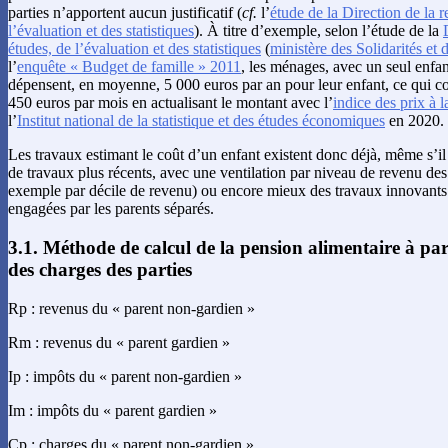
parties n’apportent aucun justificatif (
cf.
l’
étude de la Direction de la 
l’évaluation et des statistiques
). À titre d’exemple, selon l’étude de la
études, de l’évaluation et des statistiques
(
ministère des Solidarités et 
l’
enquête « Budget de famille » 2011
, les ménages, avec un seul enfan
dépensent, en moyenne, 5 000 euros par an pour leur enfant, ce qui c
450 euros par mois en actualisant le montant avec l’
indice des prix à
l’
Institut national de la statistique et des études économiques
en 2020.
Les travaux estimant le coût d’un enfant existent donc déjà, même s’il 
de travaux plus récents, avec une ventilation par niveau de revenu de
exemple par décile de revenu) ou encore mieux des travaux innovants 
engagées par les parents séparés.
3.1. Méthode de calcul de la pension alimentaire à part
des charges des parties
Rp : revenus du « parent non-gardien »
Rm : revenus du « parent gardien »
Ip : impôts du « parent non-gardien »
Im : impôts du « parent gardien »
Cp : charges du « parent non-gardien »