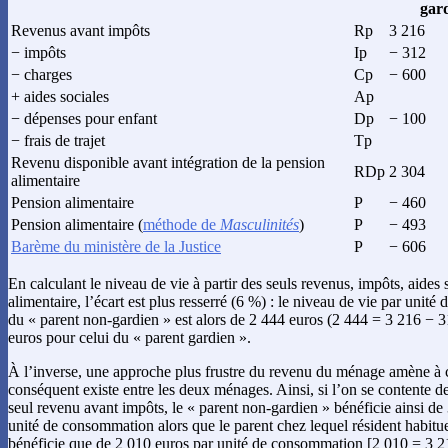
gar
Revenus avant impôts
Rp
3 216
− impôts
Ip
− 312
− charges
Cp
− 600
+ aides sociales
Ap
− dépenses pour enfant
Dp
− 100
− frais de trajet
Tp
Revenu disponible avant intégration de la pension
RDp
2 304
alimentaire
Pension alimentaire
P
− 460
Pension alimentaire (
méthode de
Masculinités
)
P
− 493
Barème du ministère de la Justice
P
− 606
En calculant le niveau de vie à partir des seuls revenus, impôts, aides 
alimentaire, l’écart est plus resserré (6 %) : le niveau de vie par un
du « parent non-gardien » est alors de 2 444 euros (2 444 = 3 216 − 
euros pour celui du « parent gardien ».
À l’inverse, une approche plus frustre du revenu du ménage amène à c
conséquent existe entre les deux ménages. Ainsi, si l’on se contente 
seul revenu avant impôts, le « parent non-gardien » bénéficie ainsi de
unité de consommation alors que le parent chez lequel résident habitue
bénéficie que de 2 010 euros par unité de consommation [2 010 = 3 216