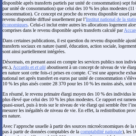
disponible après transferts partiels par unité de consommation) sept fo
par unité de consommation) que celui des 10 % les plus modestes (11 
consommation). Ce concept est proche du revenu disponible usuel pa
revenu disponible diffusé usuellement par l’
Institut national de la stat
économiques
. Celui-ci inclut entre autres les allocations logement alo
comprises dans le revenu disponible après transferts calculé par
Acca
Dans certaines publications, il est question du revenu disponible ajust
transferts sociaux en nature (santé, éducation, action sociale, logement
sont ainsi partiellement intégrées.
Désormais, en prenant aussi en compte les services publics non individu
etc.),
Accardo et
et alii
aboutissent à un concept de niveau de vie élarg
en nature sont cette fois-ci prises en compte. C’est une approche exha
national net après transfert en euros par unité de consommation s’élèv
10 % les plus aisés contre 28 370 pour les 10 % les moins aisés, soit tr
En résumé, le revenu primaire élargi moyen des 10 % des individus les 
plus élevé que celui des 10 % les plus modestes. Ce rapport est ramené
quasi-usuel, puis à trois sur le niveau de vie élargi qui semble être l’in
mesurer les inégalités de niveau de vie. En effet, la redistribution prov
en nature.
Avec l’approche usuelle à partir des sources microéconomiques de la s
pas à partir de données comptables de la
comptabilité nationale
), les 