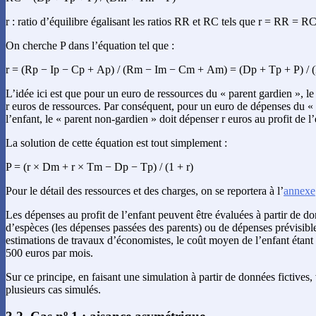
r : ratio d’équilibre égalisant les ratios RR et RC tels que r = RR = R
On cherche P dans l’équation tel que :
r = (Rp − Ip − Cp + Ap) / (Rm − Im − Cm + Am) = (Dp + Tp + P) /
L’idée ici est que pour un euro de ressources du « parent gardien », l
r euros de ressources. Par conséquent, pour un euro de dépenses du « 
l’enfant, le « parent non-gardien » doit dépenser r euros au profit de l’
La solution de cette équation est tout simplement :
P = (r × Dm + r × Tm − Dp − Tp) / (1 + r)
Pour le détail des ressources et des charges, on se reportera à l’
annexe
Les dépenses au profit de l’enfant peuvent être évaluées à partir de d
d’espèces (les dépenses passées des parents) ou de dépenses prévisible
estimations de travaux d’économistes, le coût moyen de l’enfant étant
500 euros par mois.
Sur ce principe, en faisant une simulation à partir de données fictives, v
plusieurs cas simulés.