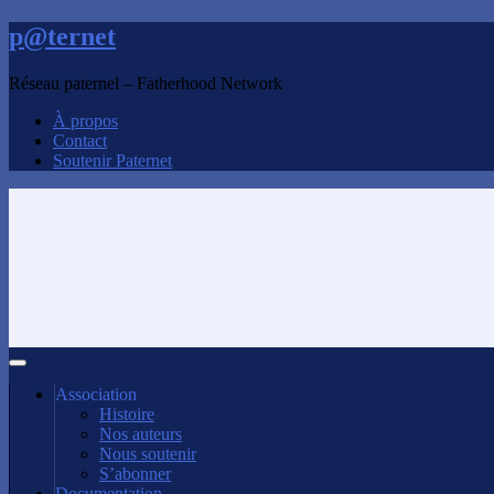
p@ternet
Réseau paternel – Fatherhood Network
À propos
Contact
Soutenir Paternet
Association
Histoire
Nos auteurs
Nous soutenir
S’abonner
Documentation