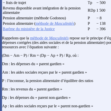
− frais de trajet
Tp
− 500
Revenu disponible avant intégration de la pension
RDp
1 500
alimentaire
Pension alimentaire (méthode Godonou)
P
− 8
Pension alimentaire (
méthode de
Masculinités
)
P
− 138
Barème du ministère de la Justice
P
− 396
Rappelons que la
méthode de
Masculinités
repose sur le principe d’éq
dépenses corrigées (des aides sociales et de la pension alimentaire) po
ressources avec l’équation suivante :
(Dm − Am − P) / Rm = (Dp − Ap + P) / Rp, où :
Dm : les dépenses du « parent gardien »
Am : les aides sociales reçues par le « parent gardien »
P : l’inconnue, la pension alimentaire d’équilibre des ratios
Rm : les revenus du « parent gardien »
Dp : les dépenses du « parent non-gardien »
Ap : les aides sociales reçues par le « parent non-gardien »