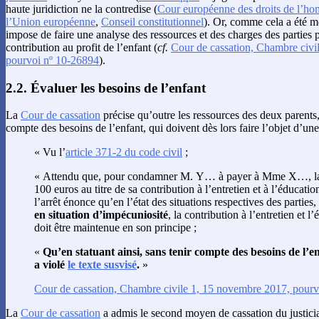
haute juridiction ne la contredise (
Cour européenne des droits de l’h
l’Union européenne
,
Conseil constitutionnel
). Or, comme cela a été m
impose de faire une analyse des ressources et des charges des parties p
contribution au profit de l’enfant (
cf.
Cour de cassation, Chambre civil
pourvoi nº 10-26894
).
2.2. Évaluer les besoins de l’enfant
La
Cour de cassation
précise qu’outre les ressources des deux parents, 
compte des besoins de l’enfant, qui doivent dès lors faire l’objet d’une
« Vu l’
article 371-2 du code civil
;
« Attendu que, pour condamner M. Y… à payer à Mme X…, l
100 euros au titre de sa contribution à l’entretien et à l’éducati
l’arrêt énonce qu’en l’état des situations respectives des parties,
en situation d’impécuniosité
, la contribution à l’entretien et l
doit être maintenue en son principe ;
«
Qu’en statuant ainsi, sans tenir compte des besoins de l’e
a violé
le texte susvisé
.
»
Cour de cassation, Chambre civile 1, 15 novembre 2017, pour
La
Cour de cassation
a admis le second moyen de cassation du justiciab