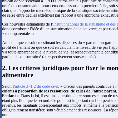
niveau de vie s’élevant à 119 000 euros annuels par unité de consomm
unité de consommation pour ceux en-dessous du premier décile, soit sei
clair que l’approche microéconomique de la statistique sociale surestim
de seize entre déciles extrêmes) par rapport à une approche exhaustive 
Ces nouvelles estimations de l’
Institut national de la statistique et d
donc corroborer l’idée d’une surestimation de la pauvreté, et par ricoch
« monoparentales ».
Au total, que ce soit en estimant les dépenses du « parent non-gardien 
profit de l’enfant ou que ce soit en calculant le niveau de vie par l’app
y a toute apparence que le niveau de vie (et respectivement la contrib
gardien » soit surestimé (et respectivement sous-estimée).
2. Les critères juridiques pour fixer le mo
alimentaire
Selon l’
article 371-2 du code civil
, « chacun des parents contribue à l’
enfants
à proportion de ses ressources, de celles de l’autre parent,
l’enfant
». Dans la loi, il est ainsi question de ressources et non de r
étant plus flou que le second. Ce point est important car l’on peut se 
revenus, les montants correspondant aux impôts, et même à la pension 
obligatoirement transférer, sont véritablement des ressources. La répon
non.