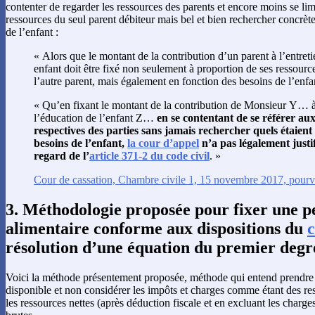
contenter de regarder les ressources des parents et encore moins se li
ressources du seul parent débiteur mais bel et bien rechercher concrèt
de l’enfant :
« Alors que le montant de la contribution d’un parent à l’entreti
enfant doit être fixé non seulement à proportion de ses ressource
l’autre parent, mais également en fonction des besoins de l’enfan
« Qu’en fixant le montant de la contribution de Monsieur Y… à 
l’éducation de l’enfant Z…
en se contentant de se référer aux
respectives des parties sans jamais rechercher quels étaient
besoins de l’enfant,
la cour d’appel
n’a pas légalement justif
regard de l’
article 371-2 du code civil
. »
Cour de cassation, Chambre civile 1, 15 novembre 2017, pour
3. Méthodologie proposée pour fixer une p
alimentaire conforme aux dispositions du
c
résolution d’une équation du premier degr
Voici la méthode présentement proposée, méthode qui entend prendre
disponible et non considérer les impôts et charges comme étant des res
les ressources nettes (après déduction fiscale et en excluant les charge