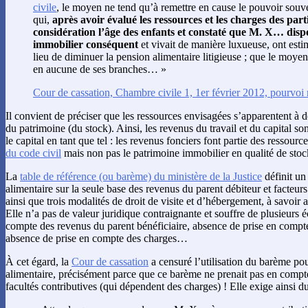
civile
, le moyen ne tend qu’à remettre en cause le pouvoir souv
qui,
après avoir évalué les ressources et les charges des parti
considération l’âge des enfants et constaté que M. X… disp
immobilier conséquent
et vivait de manière luxueuse, ont estim
lieu de diminuer la pension alimentaire litigieuse ; que le moyen 
en aucune de ses branches… »
Cour de cassation, Chambre civile 1, 1er février 2012, pourvoi
Il convient de préciser que les ressources envisagées s’apparentent à d
du patrimoine (du stock). Ainsi, les revenus du travail et du capital so
le capital en tant que tel : les revenus fonciers font partie des ressource
du code civil
mais non pas le patrimoine immobilier en qualité de stock
La
table de référence (ou barème) du ministère de la Justice
définit un
alimentaire sur la seule base des revenus du parent débiteur et facteur
ainsi que trois modalités de droit de visite et d’hébergement, à savoir al
Elle n’a pas de valeur juridique contraignante et souffre de plusieurs é
compte des revenus du parent bénéficiaire, absence de prise en compte
absence de prise en compte des charges…
À cet égard, la
Cour de cassation
a censuré l’utilisation du barème po
alimentaire, précisément parce que ce barème ne prenait pas en compte 
facultés contributives (qui dépendent des charges) ! Elle exige ainsi d