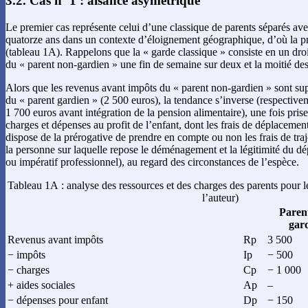
3.2. Cas nº 1 : aisance asymétrique
Le premier cas représente celui d’une classique de parents séparés av
quatorze ans dans un contexte d’éloignement géographique, d’où la pré
(tableau 1A). Rappelons que la « garde classique » consiste en un droi
du « parent non-gardien » une fin de semaine sur deux et la moitié des
Alors que les revenus avant impôts du « parent non-gardien » sont sup
du « parent gardien » (2 500 euros), la tendance s’inverse (respectiv
1 700 euros avant intégration de la pension alimentaire), une fois pris
charges et dépenses au profit de l’enfant, dont les frais de déplacemen
dispose de la prérogative de prendre en compte ou non les frais de traje
la personne sur laquelle repose le déménagement et la légitimité du d
ou impératif professionnel), au regard des circonstances de l’espèce.
Tableau 1A : analyse des ressources et des charges des parents pour le
l’auteur)
Paren
gar
Revenus avant impôts
Rp
3 500
− impôts
Ip
− 500
− charges
Cp
− 1 000
+ aides sociales
Ap
–
− dépenses pour enfant
Dp
− 150