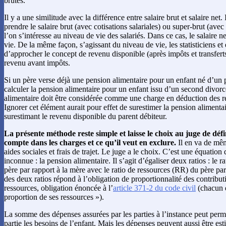
brutes.
Il y a une similitude avec la différence entre salaire brut et salaire net. 
prendre le salaire brut (avec cotisations salariales) ou super-brut (avec 
l’on s’intéresse au niveau de vie des salariés. Dans ce cas, le salaire n
vie. De la même façon, s’agissant du niveau de vie, les statisticiens et
d’approcher le concept de revenu disponible (après impôts et transfert
revenu avant impôts.
Si un père verse déjà une pension alimentaire pour un enfant né d’un p
calculer la pension alimentaire pour un enfant issu d’un second divorc
alimentaire doit être considérée comme une charge en déduction des r
Ignorer cet élément aurait pour effet de surestimer la pension aliment
surestimant le revenu disponible du parent débiteur.
La présente méthode reste simple et laisse le choix au juge de défi
compte dans les charges et ce qu’il veut en exclure.
Il en va de mêm
aides sociales et frais de trajet. Le juge a le choix. C’est une équatio
inconnue : la pension alimentaire. Il s’agit d’égaliser deux ratios : le 
père par rapport à la mère avec le ratio de ressources (RR) du père par
des deux ratios répond à l’obligation de proportionnalité des contribut
ressources, obligation énoncée à l’
article 371-2 du code civil
(chacun d
proportion de ses ressources »).
La somme des dépenses assurées par les parties à l’instance peut perme
partie les besoins de l’enfant. Mais les dépenses peuvent aussi être est