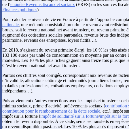
de l’
enquête Revenus fiscaux et sociaux
(ERFS) ou les sources fiscale
Finances publiques
).
Pour calculer le niveau de vie en France à partir de l’approche compt
nationale
, une méthode consistait à prendre le revenu avant redistribut
brutes, soit le revenu national net avant transfert, ou revenu primaire é
augmenté des cotisations sociales patronales, revenus bruts des indép
patrimoine, revenus des entreprises, loyers fictifs…).
En 2018, s’agissant du revenu primaire élargi, les 10 % les plus aisés 
133 100 euros par unité de consommation en moyenne par an contre 1
modestes. Les 10 % les plus riches gagnent ainsi treize fois plus que l
C’est le revenu national net avant transfert.
Parfois ces chiffres sont corrigés, correspondant aux revenus de facteur
d’invalidité, allocations chômage et indemnités journalières brutes, ren
maladies professionnelles, cotisations employeurs, cotisations employé
indépendants…).
Puis adviennent d’autres corrections avec les impôts et transferts socia
minima sociaux, prime d’activité, prélèvements sociaux [
contribution 
contribution pour le remboursement de la dette sociale
, etc.], impôt su
impôt sur la fortune [
impôt de solidarité sur la fortune
/
impôt sur la for
obtenir le revenu disponible. À ce stade, seuls les transferts en espèces
du revenu disponible quasi-usuel. Les 10 % les plus aisés disposent d