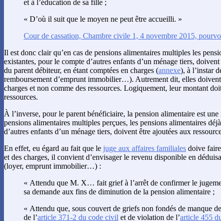
et à l’éducation de sa fille ;
« D’où il suit que le moyen ne peut être accueilli. »
Cour de cassation, Chambre civile 1, 4 novembre 2015, pourvo
Il est donc clair qu’en cas de pensions alimentaires multiples les pensi
existantes, pour le compte d’autres enfants d’un ménage tiers, doivent
du parent débiteur, en étant comptées en charges (
annexe
), à l’instar 
remboursement d’emprunt immobilier…). Autrement dit, elles doivent
charges et non comme des ressources. Logiquement, leur montant doit
ressources.
À l’inverse, pour le parent bénéficiaire, la pension alimentaire est une
pensions alimentaires multiples perçues, les pensions alimentaires déjà
d’autres enfants d’un ménage tiers, doivent être ajoutées aux ressource
En effet, eu égard au fait que le
juge aux affaires familiales
doive faire
et des charges, il convient d’envisager le revenu disponible en déduis
(loyer, emprunt immobilier…) :
« Attendu que M. X… fait grief à l’arrêt de confirmer le jugemen
sa demande aux fins de diminution de la pension alimentaire ;
« Attendu que, sous couvert de griefs non fondés de manque de
de l’
article 371-2 du code civil
et de violation de l’
article 455 