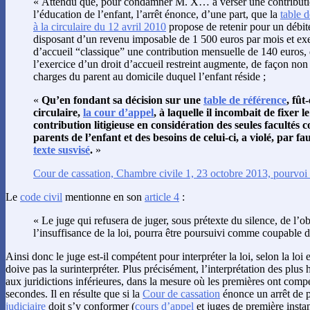
« Attendu que, pour condamner M. X… à verser une contribution
l’éducation de l’enfant, l’arrêt énonce, d’une part, que la
table 
à la circulaire du 12 avril 2010
propose de retenir pour un débite
disposant d’un revenu imposable de 1 500 euros par mois et exe
d’accueil “classique” une contribution mensuelle de 140 euros, 
l’exercice d’un droit d’accueil restreint augmente, de façon non 
charges du parent au domicile duquel l’enfant réside ;
«
Qu’en fondant sa décision sur une
table de référence
, fût
circulaire,
la cour d’appel
, à laquelle il incombait de fixer 
contribution litigieuse en considération des seules facultés c
parents de l’enfant et des besoins de celui-ci, a violé, par f
texte susvisé
.
»
Cour de cassation, Chambre civile 1, 23 octobre 2013, pourvoi
Le
code civil
mentionne en son
article 4
:
« Le juge qui refusera de juger, sous prétexte du silence, de l’o
l’insuffisance de la loi, pourra être poursuivi comme coupable 
Ainsi donc le juge est-il compétent pour interpréter la loi, selon la loi
doive pas la surinterpréter. Plus précisément, l’interprétation des plus 
aux juridictions inférieures, dans la mesure où les premières ont comp
secondes. Il en résulte que si la
Cour de cassation
énonce un arrêt de pr
judiciaire
doit s’y conformer (
cours d’appel
et juges de première insta