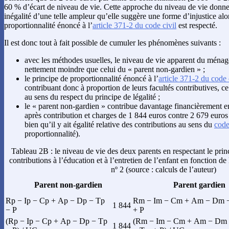
60 % d’écart de niveau de vie. Cette approche du niveau de vie donne 
inégalité d’une telle ampleur qu’elle suggère une forme d’injustice al
proportionnalité énoncé à l’
article 371-2 du code civil
est respecté.
Il est donc tout à fait possible de cumuler les phénomènes suivants :
avec les méthodes usuelles, le niveau de vie apparent du ménage
nettement moindre que celui du « parent non-gardien » ;
le principe de proportionnalité énoncé à l’
article 371-2 du code 
contribuant donc à proportion de leurs facultés contributives, ce q
au sens du respect du principe de légalité ;
le « parent non-gardien » contribue davantage financièrement e
après contribution et charges de 1 844 euros contre 2 679 euros 
bien qu’il y ait égalité relative des contributions au sens du
code
proportionnalité).
Tableau 2B : le niveau de vie des deux parents en respectant le prin
contributions à l’éducation et à l’entretien de l’enfant en fonction de
nº 2 (source : calculs de l’auteur)
Parent non-gardien
Parent gardien
Rp − Ip − Cp + Ap − Dp − Tp
Rm − Im − Cm + Am − Dm 
1 844
− P
+ P
(Rp − Ip − Cp + Ap − Dp − Tp
(Rm − Im − Cm + Am − Dm
1 844