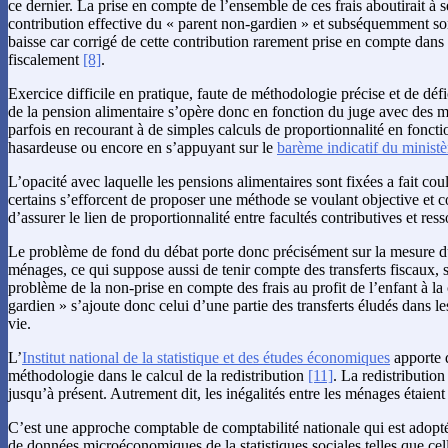
ce dernier. La prise en compte de l’ensemble de ces frais aboutirait à 
contribution effective du « parent non-gardien » et subséquemment son
baisse car corrigé de cette contribution rarement prise en compte dans 
fiscalement
[8]
.
Exercice difficile en pratique, faute de méthodologie précise et de défi
de la pension alimentaire s’opère donc en fonction du juge avec des m
parfois en recourant à de simples calculs de proportionnalité en fonct
hasardeuse ou encore en s’appuyant sur le
barème indicatif du ministèr
L’opacité avec laquelle les pensions alimentaires sont fixées a fait co
certains s’efforcent de proposer une méthode se voulant objective et
d’assurer le lien de proportionnalité entre facultés contributives et res
Le problème de fond du débat porte donc précisément sur la mesure du
ménages, ce qui suppose aussi de tenir compte des transferts fiscaux, 
problème de la non-prise en compte des frais au profit de l’enfant à l
gardien » s’ajoute donc celui d’une partie des transferts éludés dans l
vie.
L’
Institut national de la statistique et des études économiques
apporte d
méthodologie dans le calcul de la redistribution
[11]
. La redistributio
jusqu’à présent. Autrement dit, les inégalités entre les ménages étaient
C’est une approche comptable de comptabilité nationale qui est adoptée
de données microéconomiques de la statistiques sociales telles que ce