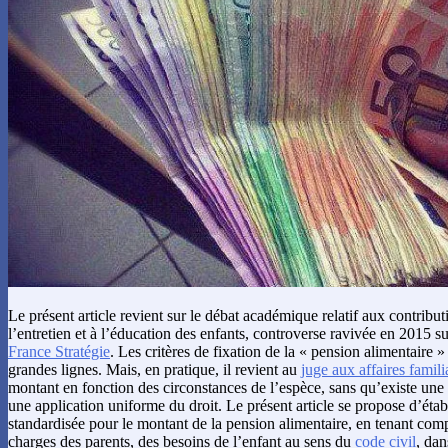
Le présent article revient sur le débat académique relatif aux contribut
l’entretien et à l’éducation des enfants, controverse ravivée en 2015 s
France Stratégie
. Les critères de fixation de la « pension alimentaire » 
grandes lignes. Mais, en pratique, il revient au
juge aux affaires famili
montant en fonction des circonstances de l’espèce, sans qu’existe un
une application uniforme du droit. Le présent article se propose d’éta
standardisée pour le montant de la pension alimentaire, en tenant comp
charges des parents, des besoins de l’enfant au sens du
code civil
, dan