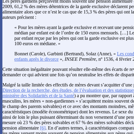
Les pères gardiens perçoivent moins souvent une pension alimentaire 
2009, 61,2 % des mères détentrices de la garde exclusive déclarent p
alimentaire alors que ce n’est le cas que de 15,3 % des pères qui ont 
auteurs précisent :
« Pour les mères ayant la garde exclusive et recevant une pens
médian par enfant est de l’ordre de 150 euros mensuels. […] L
par enfant reçue par les pères qui ont la garde exclusive est plus 
100 euros en médiane. »
Bonnet
(Carole),
Garbinti
(Bertrand),
Solaz
(Anne), «
Les cond
enfants après le divorce
»,
INSEE Première
, nº 1536, 4 février 
Cette situation inégalitaire pouvant résulter elle-même des écarts de r
demander ce qui advient une fois qu’on neutralise les effets de dispari
Malgré la taille limitée des effectifs de mères devant s’acquitter d’une
Direction de la recherche, des études, de l’évaluation et des statistique
ministère des Solidarités et de la Santé
) a pu montrer que, par rapport
masculins, les mères « non-gardiennes » s’acquittent moins souvent de 
le champ des parents solvables) et ce avec des montants moindres, mê
caractéristiques (modèle économétrique) dont les revenus. Le sexe du 
ainsi de loin le plus puissant déterminant du non versement d’une pens
mesure où 23 % des pères solvables et 67 % des mères solvables décla
pension alimentaire
[6]
. En d’autres termes, à caractéristiques compa
les mères versent moins souvent de pension alimentaire aux pères qui 