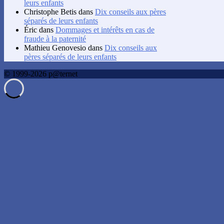
leurs enfants
Christophe Betis
dans
Dix conseils aux pères
séparés de leurs enfants
Éric
dans
Dommages et intérêts en cas de
fraude à la paternité
Mathieu Genovesio
dans
Dix conseils aux
pères séparés de leurs enfants
© 1999-2026 p@ternet