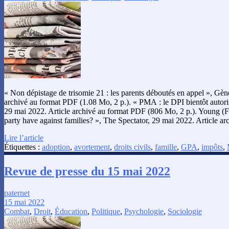
« Non dépistage de trisomie 21 : les parents déboutés en appel », Gèn
archivé au format PDF (1.08 Mo, 2 p.). « PMA : le DPI bientôt autori
29 mai 2022. Article archivé au format PDF (806 Mo, 2 p.). Young (F
party have against families? », The Spectator, 29 mai 2022. Article 
Lire l’article
Étiquettes :
adoption
,
avortement
,
droits civils
,
famille
,
GPA
,
impôts
,
Revue de presse du 15 mai 2022
paternet
15 mai 2022
Combat
,
Droit
,
Éducation
,
Politique
,
Psychologie
,
Sociologie