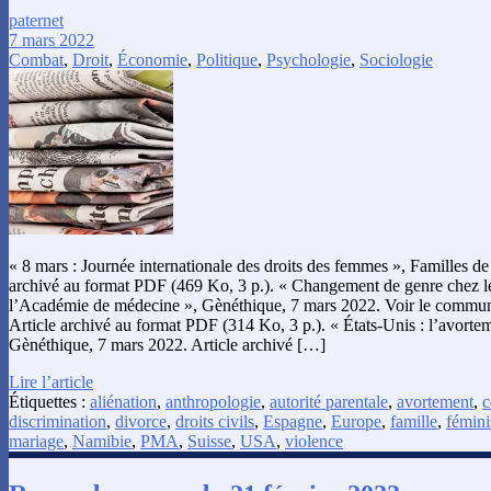
paternet
7 mars 2022
Combat
,
Droit
,
Économie
,
Politique
,
Psychologie
,
Sociologie
« 8 mars : Journée internationale des droits des femmes », Familles de
archivé au format PDF (469 Ko, 3 p.). « Changement de genre chez les
l’Académie de médecine », Gènéthique, 7 mars 2022. Voir le communi
Article archivé au format PDF (314 Ko, 3 p.). « États-Unis : l’avorteme
Gènéthique, 7 mars 2022. Article archivé […]
Lire l’article
Étiquettes :
aliénation
,
anthropologie
,
autorité parentale
,
avortement
,
c
discrimination
,
divorce
,
droits civils
,
Espagne
,
Europe
,
famille
,
fémin
mariage
,
Namibie
,
PMA
,
Suisse
,
USA
,
violence