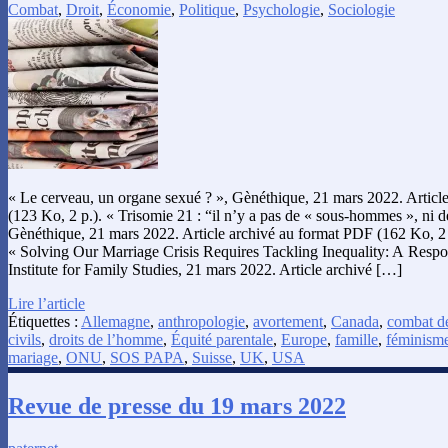
Combat
,
Droit
,
Économie
,
Politique
,
Psychologie
,
Sociologie
« Le cerveau, un organe sexué ? », Gènéthique, 21 mars 2022. Articl
(123 Ko, 2 p.). « Trisomie 21 : “il n’y a pas de « sous-hommes », ni 
Gènéthique, 21 mars 2022. Article archivé au format PDF (162 Ko, 2 
« Solving Our Marriage Crisis Requires Tackling Inequality: A Respo
Institute for Family Studies, 21 mars 2022. Article archivé […]
Lire l’article
Étiquettes :
Allemagne
,
anthropologie
,
avortement
,
Canada
,
combat de
civils
,
droits de l’homme
,
Équité parentale
,
Europe
,
famille
,
féminism
mariage
,
ONU
,
SOS PAPA
,
Suisse
,
UK
,
USA
Revue de presse du 19 mars 2022