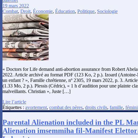
paternet
19 mars 2022
Combat
,
Droit
,
Économie
,
Éducation
,
Politique
,
Sociologie
« Doctors for Life demand anti-abortion assurance from Robert Abela
2022. Article archivé au format PDF (123 Ko, 2 p.). Izoard (Antoine-
un enfant ? », Famille chrétienne, nº 2305, 19 mars 2022, p. 3. Artic
(1.33 Mo, 2 p.). Plessis (Cédric), « 1 h d’audition pour une plainte cla
malveillants. Christian », Juste […]
Lire l’article
Étiquettes :
avortement
,
combat des pères
,
droits civils
,
famille
,
fémin
Parental Alienation included in the PL Man
Alienation imsemmiha fil-Manifest Elettora