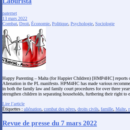
Laburista
paternet
13 mars 2022
Combat
,
Droit
,
Économie
,
Politique
,
Psychologie
,
Sociologie
Happy Parenting – Malta (for Happier Children) [HMP4HC] reports on
Alienation in the PL manifesto. HPM4HC has made various recomme
in both the family law and family court procedures for over three year
strengthen children in separating households, furthering their right t
Lire l’article
Étiquettes :
aliénation
,
combat des pères
,
droits civils
,
famille
,
Malte
,
Revue de presse du 7 mars 2022