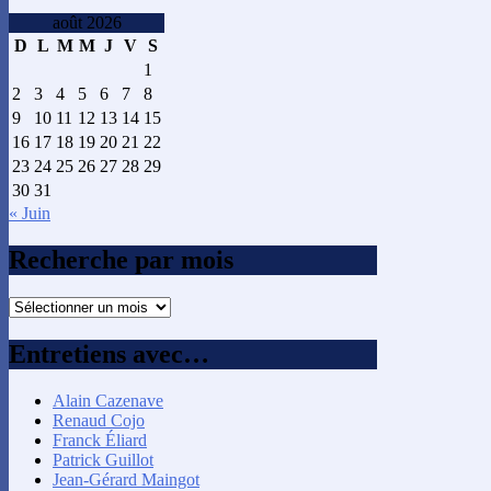
août 2026
D
L
M
M
J
V
S
1
2
3
4
5
6
7
8
9
10
11
12
13
14
15
16
17
18
19
20
21
22
23
24
25
26
27
28
29
30
31
« Juin
Recherche par mois
Recherche
par
mois
Entretiens avec…
Alain Cazenave
Renaud Cojo
Franck Éliard
Patrick Guillot
Jean-Gérard Maingot