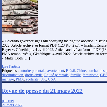
« Colorado governor signs bill codifying the right to abortion in stat
2022. Article archivé au format PDF (123 Ko, 2 p.). « Implant Essure 
Bayer », Gènéthique, 4 avril 2022. Article archivé au format PDF (182
PMA remboursée », Gènéthique, 4 avril 2022. Article archivé au form
« Malta: Both […]
Lire l’article
Étiquettes :
autorité parentale
,
avortement
,
Brésil
,
Chine
,
combat des p
discrimination
,
droits civils
,
Équité parentale
,
famille
,
féminisme
,
GE
mariage
,
PMA
,
scolarité
,
UK
,
USA
Revue de presse du 21 mars 2022
paternet
21 mars 2022