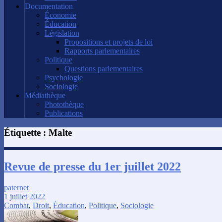
Documentation
Économie
Éducation
Législation
Propositions et projets de loi
Rapports parlementaires
Politique
Questions parlementaires
Psychologie
Sociologie
Médiathèque
Photothèque
Publications
Étiquette :
Malte
Revue de presse du 1er juillet 2022
paternet
1 juillet 2022
Combat
,
Droit
,
Éducation
,
Politique
,
Sociologie