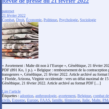
Revue de presse du 21 février 2022
paternet
21 février 2022
Combat
,
Droit
,
Économie
,
Politique
,
Psychologie
,
Sociologie
« Avortement : Malte dit non à l’Europe », Gènéthique, 21 février 202
PDF (891 Ko, 1 p.). « Belgique : remboursement de la contraception
transgenres », Gènéthique, 21 février 2022. Article archivé au format
« Floride, Arizona, Virginie occidentale : vers un délai maximal de 15
Gènéthique, 21 février 2022. Article archivé au format PDF […]
Lire l’article
Étiquettes :
adoption
,
anthropologie
,
avortement
,
Belgique
,
combat de
civils
,
Espagne
,
Europe
,
FAAS
,
famille
,
féminisme
,
Italie
,
Malte
,
PM