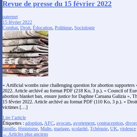
Revue de presse du 15 février 2022
paternet
15 février 2022
Combat
,
Droit
,
Éducation
,
Politique
,
Sociologie
« Artificial wombs raise challenging question for abortion supporters »
2022. Article archivé au format PDF (218 Ko, 3 p.). « Council of Euro
abortion blanket ban, ensure justice for Daphne Caruana Galizia », T
15 février 2022. Article archivé au format PDF (110 Ko, 3 p.). « Droit
victimes […]
Lire l’article
Étiquettes :
adoption
,
AFC
,
avocats
,
avortement
,
contraception
,
divor
famille
,
féminisme
,
Malte
,
mariage
,
scolarité
,
Tchéquie
,
UK
,
violence
← Articles plus anciens