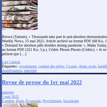
Brown (Tamsin), « Thousands take part in anti-abortion demonstration
Weekly News, 15 mai 2022. Article archivé au format PDF (68 Ko, 1 p
« Demand for abortion pills doubles during pandemic », Malta Today,
au format PDF (321 Ko, 3 p.). Cédric Plessis Plessis (Cédric), « Je ne 
présent que […]
Lire l’article
Étiquettes :
avortement
,
combat des pères
,
Croatie
,
droits civils
,
famill
manifestation
,
paternité
Revue de presse du 1er mai 2022
paternet
1 mai 2022
Combat
,
Droit
,
Économie
,
Psychologie
,
Sociologie