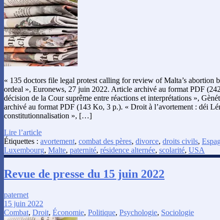
« 135 doctors file legal protest calling for review of Malta’s abortio
ordeal », Euronews, 27 juin 2022. Article archivé au format PDF (242
décision de la Cour suprême entre réactions et interprétations », Gènét
archivé au format PDF (143 Ko, 3 p.). « Droit à l’avortement : déi Lé
constitutionnalisation », […]
Lire l’article
Étiquettes :
avortement
,
combat des pères
,
divorce
,
droits civils
,
Espa
Luxembourg
,
Malte
,
paternité
,
résidence alternée
,
scolarité
,
USA
Revue de presse du 15 juin 2022
paternet
15 juin 2022
Combat
,
Droit
,
Économie
,
Politique
,
Psychologie
,
Sociologie