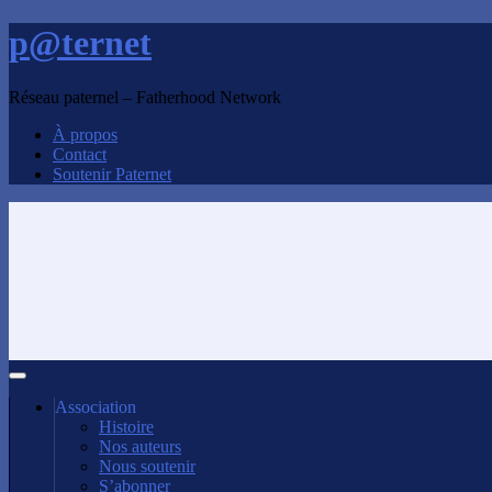
p@ternet
Réseau paternel – Fatherhood Network
À propos
Contact
Soutenir Paternet
Association
Histoire
Nos auteurs
Nous soutenir
S’abonner