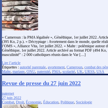
« Cameroun : la PMA légalisée », Gènéthique, 1er juillet 2022. Artic
(395 Ko, 2 p.). « Décryptage : Avortement dans le monde, quelle réalité
l’OMS », Alliance Vita, 1er juillet 2022. « Malte : polémique autour de 
Gènéthique, 1er juillet 2022. Article archivé au format PDF (494 Ko, 
masculinité” : 2 000 catholiques réunis dans le Var […]
Lire l’article
Étiquettes :
autorité parentale
,
avortement
,
Cameroun
,
combat des pèr
Malte
,
mariage
,
ONU
,
paternité
,
PMA
,
scolarité
,
UK
,
URSS
,
USA
Revue de presse du 27 juin 2022
paternet
27 juin 2022
Combat
,
Droit
,
Économie
,
Éducation
,
Politique
,
Sociologie