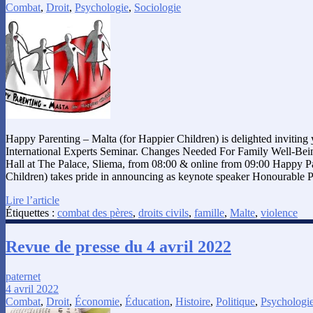
Combat
,
Droit
,
Psychologie
,
Sociologie
Happy Parenting – Malta (for Happier Children) is delighted inviting 
International Experts Seminar. Changes Needed For Family Well-Be
Hall at The Palace, Sliema, from 08:00 & online from 09:00 Happy Pa
Children) takes pride in announcing as keynote speaker Honourable 
Lire l’article
Étiquettes :
combat des pères
,
droits civils
,
famille
,
Malte
,
violence
Revue de presse du 4 avril 2022
paternet
4 avril 2022
Combat
,
Droit
,
Économie
,
Éducation
,
Histoire
,
Politique
,
Psychologi