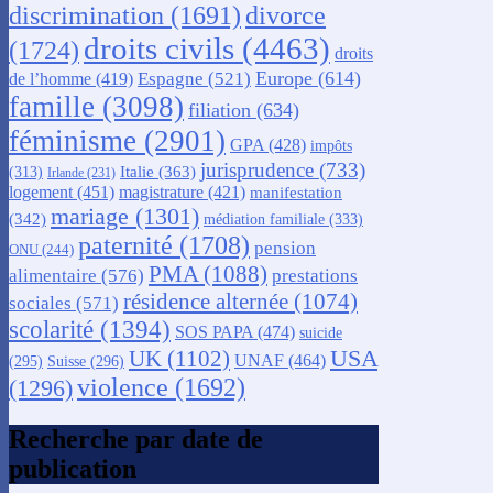
discrimination
(1691)
divorce
droits civils
(4463)
(1724)
droits
Europe
(614)
Espagne
(521)
de l’homme
(419)
famille
(3098)
filiation
(634)
féminisme
(2901)
GPA
(428)
impôts
jurisprudence
(733)
Italie
(363)
(313)
Irlande
(231)
logement
(451)
magistrature
(421)
manifestation
mariage
(1301)
(342)
médiation familiale
(333)
paternité
(1708)
pension
ONU
(244)
PMA
(1088)
alimentaire
(576)
prestations
résidence alternée
(1074)
sociales
(571)
scolarité
(1394)
SOS PAPA
(474)
suicide
USA
UK
(1102)
UNAF
(464)
(295)
Suisse
(296)
violence
(1692)
(1296)
Recherche par date de
publication