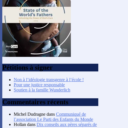
Pétitions à signer
Non à l’idéologie transgenre à l’école !
Pour une justice responsable
Soutien à la famille Wunderlich
Commentaires récents
Michel Dudragne
dans
Communiqué de
l’association Le Parti des Enfants du Monde
Hollan
dans
Dix conseils aux pères séparés de