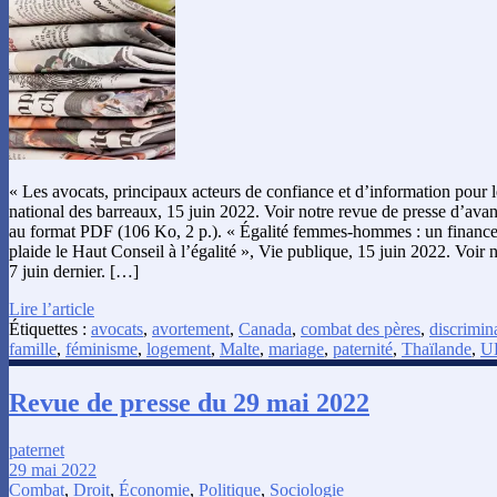
« Les avocats, principaux acteurs de confiance et d’information pour l
national des barreaux, 15 juin 2022. Voir notre revue de presse d’av
au format PDF (106 Ko, 2 p.). « Égalité femmes-hommes : un finance
plaide le Haut Conseil à l’égalité », Vie publique, 15 juin 2022. Voir 
7 juin dernier. […]
Lire l’article
Étiquettes :
avocats
,
avortement
,
Canada
,
combat des pères
,
discrimin
famille
,
féminisme
,
logement
,
Malte
,
mariage
,
paternité
,
Thaïlande
,
U
Revue de presse du 29 mai 2022
paternet
29 mai 2022
Combat
,
Droit
,
Économie
,
Politique
,
Sociologie