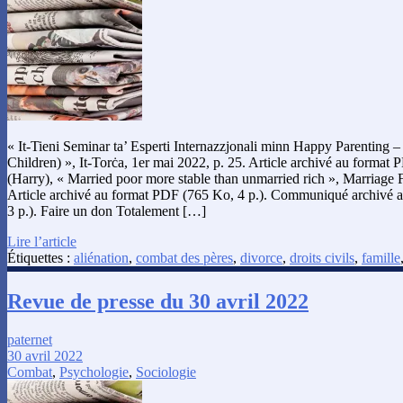
« It-Tieni Seminar ta’ Esperti Internazzjonali minn Happy Parenting 
Children) », It-Torċa, 1er mai 2022, p. 25. Article archivé au format
(Harry), « Married poor more stable than unmarried rich », Marriage 
Article archivé au format PDF (765 Ko, 4 p.). Communiqué archivé 
3 p.). Faire un don Totalement […]
Lire l’article
Étiquettes :
aliénation
,
combat des pères
,
divorce
,
droits civils
,
famille
Revue de presse du 30 avril 2022
paternet
30 avril 2022
Combat
,
Psychologie
,
Sociologie