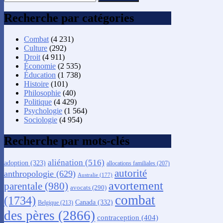
Recherche par catégories
Combat
(4 231)
Culture
(292)
Droit
(4 911)
Économie
(2 535)
Éducation
(1 738)
Histoire
(101)
Philosophie
(40)
Politique
(4 429)
Psychologie
(1 564)
Sociologie
(4 954)
Recherche par mots-clés
aliénation
(516)
adoption
(323)
allocations familiales
(207)
autorité
anthropologie
(629)
Australie
(177)
avortement
parentale
(980)
avocats
(290)
combat
(1734)
Canada
(332)
Belgique
(213)
des pères
(2866)
contraception
(404)