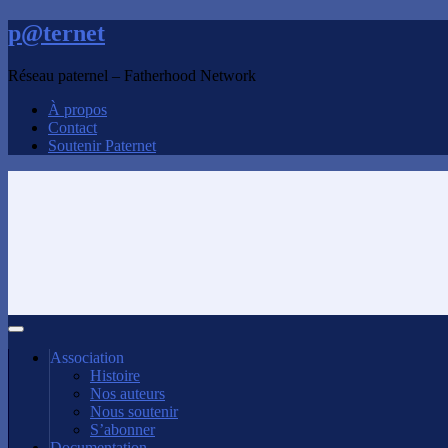
p@ternet
Réseau paternel – Fatherhood Network
À propos
Contact
Soutenir Paternet
Association
Histoire
Nos auteurs
Nous soutenir
S’abonner
Documentation