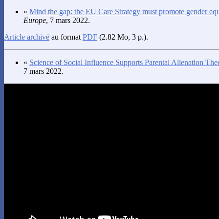
«
Mind the gap: the EU Care Strategy must promote gender equ
Europe
, 7 mars 2022.
Article archivé
au format
PDF
(2.82 Mo, 3 p.).
«
Science of Social Influence Supports Parental Alienation The
7 mars 2022.