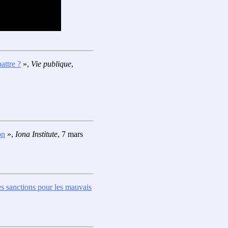
attre ?
»,
Vie publique
,
on
»,
Iona Institute
, 7 mars
es sanctions pour les mauvais