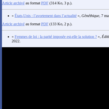
Article archivé
au format
PDF
(314 Ko, 3 p.).
«
États-Unis : l’avortement dans l’actualité
»,
Gènéthique
, 7 ma
Article archivé
au format
PDF
(133 Ko, 2 p.).
«
Femmes de loi : la parité imposée est-elle la solution ?
»,
Édit
2022.