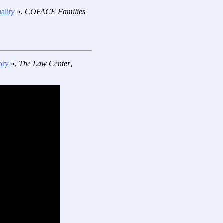
ality
»,
COFACE Families
ory
»,
The Law Center
,