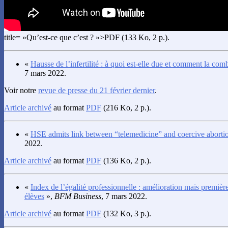
title= »Qu’est-ce que c’est ? »>PDF (133 Ko, 2 p.).
«
Hausse de l’infertilité : à quoi est-elle due et comment la comb
7 mars 2022.
Voir notre
revue de presse du 21 février dernier
.
Article archivé
au format
PDF
(216 Ko, 2 p.).
«
HSE admits link between “telemedicine” and coercive aborti
2022.
Article archivé
au format
PDF
(136 Ko, 2 p.).
«
Index de l’égalité professionnelle : amélioration mais premièr
élèves
»,
BFM Business
, 7 mars 2022.
Article archivé
au format
PDF
(132 Ko, 3 p.).