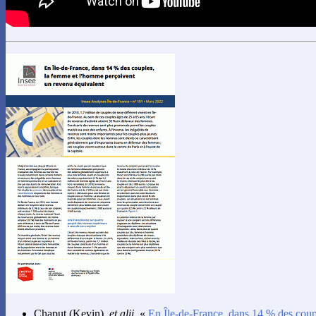
Chaput
(Kevin),
et alii
, «
En Île-de-France, dans 14 % des cou