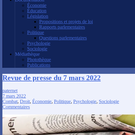
Économie
Éducation
Législation
Propositions et projets de loi
Rapports parlementaires
Politique
Questions parlementaires
Psychologie
Sociologie
Médiathèque
Photothèque
Publications
Revue de presse du 7 mars 2022
paternet
7 mars 2022
Combat
,
Droit
,
Économie
,
Politique
,
Psychologie
,
Sociologie
Commentaires