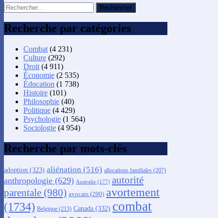
Rechercher :
Recherche par catégories
Combat
(4 231)
Culture
(292)
Droit
(4 911)
Économie
(2 535)
Éducation
(1 738)
Histoire
(101)
Philosophie
(40)
Politique
(4 429)
Psychologie
(1 564)
Sociologie
(4 954)
Recherche par mots-clés
aliénation
(516)
adoption
(323)
allocations familiales
(207)
autorité
anthropologie
(629)
Australie
(177)
avortement
parentale
(980)
avocats
(290)
combat
(1734)
Canada
(332)
Belgique
(213)