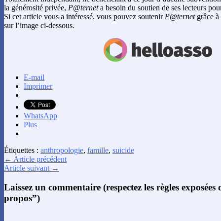
la générosité privée,
P@ternet
a besoin du soutien de ses lecteurs pour
Si cet article vous a intéressé, vous pouvez soutenir
P@ternet
grâce à 
sur l’image ci-dessous.
E-mail
Imprimer
WhatsApp
Plus
Étiquettes :
anthropologie
,
famille
,
suicide
← Article précédent
Article suivant →
Laissez un commentaire (respectez les règles exposées
propos”)