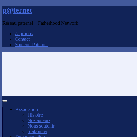
p@ternet
Réseau paternel – Fatherhood Network
À propos
Contact
Soutenir Paternet
Association
Histoire
Nos auteurs
Nous soutenir
S’abonner
Documentation