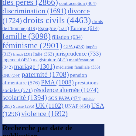
des pères
(2866)
contraception
(404)
discrimination
(1691)
divorce
droits civils
(4463)
(1724)
droits
Europe
(614)
Espagne
(521)
de l’homme
(419)
famille
(3098)
filiation
(634)
féminisme
(2901)
GPA
(428)
impôts
jurisprudence
(733)
Italie
(363)
(313)
Irlande
(231)
logement
(451)
magistrature
(421)
manifestation
mariage
(1301)
(342)
médiation familiale
(333)
paternité
(1708)
pension
ONU
(244)
PMA
(1088)
alimentaire
(576)
prestations
résidence alternée
(1074)
sociales
(571)
scolarité
(1394)
SOS PAPA
(474)
suicide
USA
UK
(1102)
UNAF
(464)
(295)
Suisse
(296)
violence
(1692)
(1296)
Recherche par date de