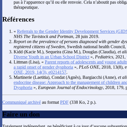
pas à l‘apparence qu’il ou elle renvoie. Cela n’aboutit pas obl
thérapeutique.
Références
«
Referrals to the Gender Identity Development Services (GIDS
NHS The Tavistock and Portman
, 28 juin 2019.
Report on the prevalence of persons diagnosed with gender d
registered citizens of Sweden
, Swedish national health Council,
Kidd
(Kacie M.),
Sequeira
(Gina M.),
Douglas
(Claudia),
et ali
Diverse Youth in an Urban School District
»,
Pediatrics
, 2021, 
Littman
(Lisa), «
Parent reports of adolescents and young adult
a rapid onset of gender dysphoria
»,
PLoS ONE
, 2018, 13(8), 
ONE
, 2019, 14(3), e0214157
.
Martinerie
(Laetitia),
Condat
(Agnès),
Bargiacchi
(Anne),
et ali
endocrine disease: Approach to the management of children an
Dysphoria
»,
European Journal of Endocrinology
, 2018, 179,
Communiqué archivé
au format
PDF
(338 Ko, 2 p.).
Faire un don
Totalement indépendant, ne bénéficiant à ce jour d’aucune subvention