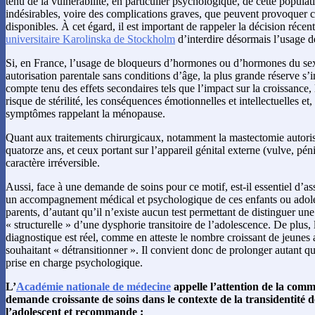
tenu de la vulnérabilité, en particulier psychologique, de cette popula
indésirables, voire des complications graves, que peuvent provoquer c
disponibles. À cet égard, il est important de rappeler la décision récen
universitaire Karolinska de Stockholm
d’interdire désormais l’usage 
Si, en France, l’usage de bloqueurs d’hormones ou d’hormones du sex
autorisation parentale sans conditions d’âge, la plus grande réserve s
compte tenu des effets secondaires tels que l’impact sur la croissance, l
risque de stérilité, les conséquences émotionnelles et intellectuelles et, 
symptômes rappelant la ménopause.
Quant aux traitements chirurgicaux, notamment la mastectomie autoris
quatorze ans, et ceux portant sur l’appareil génital externe (vulve, pénis
caractère irréversible.
Aussi, face à une demande de soins pour ce motif, est-il essentiel d’a
un accompagnement médical et psychologique de ces enfants ou adoles
parents, d’autant qu’il n’existe aucun test permettant de distinguer un
« structurelle » d’une dysphorie transitoire de l’adolescence. De plus, 
diagnostique est réel, comme en atteste le nombre croissant de jeunes
souhaitant « détransitionner ». Il convient donc de prolonger autant qu
prise en charge psychologique.
L’
Académie nationale de médecine
appelle l’attention de la com
demande croissante de soins dans le contexte de la transidentité d
l’adolescent et recommande :