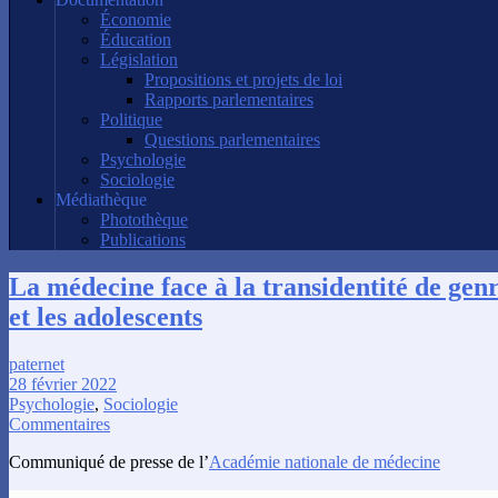
Économie
Éducation
Législation
Propositions et projets de loi
Rapports parlementaires
Politique
Questions parlementaires
Psychologie
Sociologie
Médiathèque
Photothèque
Publications
La médecine face à la transidentité de genr
et les adolescents
paternet
28 février 2022
Psychologie
,
Sociologie
Commentaires
Communiqué de presse de l’
Académie nationale de médecine