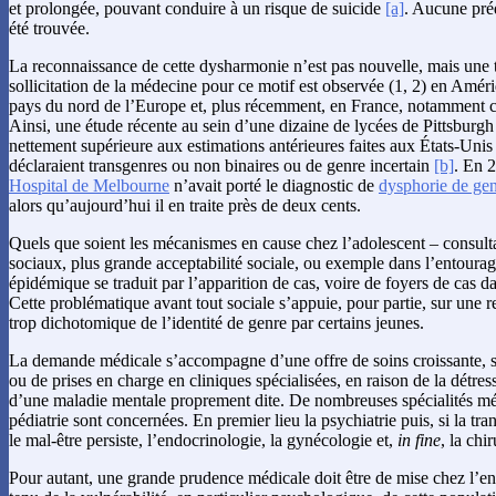
et prolongée, pouvant conduire à un risque de suicide
[a]
. Aucune préd
été trouvée.
La reconnaissance de cette dysharmonie n’est pas nouvelle, mais une t
sollicitation de la médecine pour ce motif est observée (1, 2) en Amér
pays du nord de l’Europe et, plus récemment, en France, notamment ch
Ainsi, une étude récente au sein d’une dizaine de lycées de Pittsburgh
nettement supérieure aux estimations antérieures faites aux États-Unis
déclaraient transgenres ou non binaires ou de genre incertain
[b]
. En 
Hospital de Melbourne
n’avait porté le diagnostic de
dysphorie de ge
alors qu’aujourd’hui il en traite près de deux cents.
Quels que soient les mécanismes en cause chez l’adolescent – consult
sociaux, plus grande acceptabilité sociale, ou exemple dans l’entour
épidémique se traduit par l’apparition de cas, voire de foyers de cas d
Cette problématique avant tout sociale s’appuie, pour partie, sur une 
trop dichotomique de l’identité de genre par certains jeunes.
La demande médicale s’accompagne d’une offre de soins croissante, s
ou de prises en charge en cliniques spécialisées, en raison de la détres
d’une maladie mentale proprement dite. De nombreuses spécialités mé
pédiatrie sont concernées. En premier lieu la psychiatrie puis, si la tran
le mal-être persiste, l’endocrinologie, la gynécologie et,
in fine
, la chi
Pour autant, une grande prudence médicale doit être de mise chez l’en