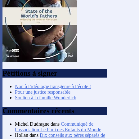
Pétitions à signer
Non à l’idéologie transgenre à l’école !
Pour une justice responsable
Soutien à la famille Wunderlich
Commentaires récents
Michel Dudragne
dans
Communiqué de
l’association Le Parti des Enfants du Monde
Hollan
dans
Dix conseils aux pères séparés de