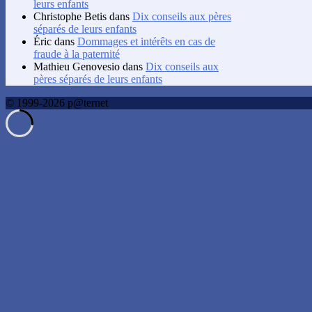
leurs enfants
Christophe Betis
dans
Dix conseils aux pères
séparés de leurs enfants
Éric
dans
Dommages et intérêts en cas de
fraude à la paternité
Mathieu Genovesio
dans
Dix conseils aux
pères séparés de leurs enfants
© 1999-2026 p@ternet