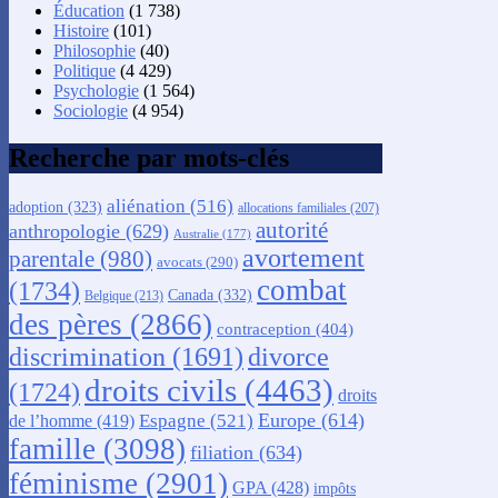
Éducation
(1 738)
Histoire
(101)
Philosophie
(40)
Politique
(4 429)
Psychologie
(1 564)
Sociologie
(4 954)
Recherche par mots-clés
aliénation
(516)
adoption
(323)
allocations familiales
(207)
autorité
anthropologie
(629)
Australie
(177)
avortement
parentale
(980)
avocats
(290)
combat
(1734)
Canada
(332)
Belgique
(213)
des pères
(2866)
contraception
(404)
discrimination
(1691)
divorce
droits civils
(4463)
(1724)
droits
Europe
(614)
Espagne
(521)
de l’homme
(419)
famille
(3098)
filiation
(634)
féminisme
(2901)
GPA
(428)
impôts