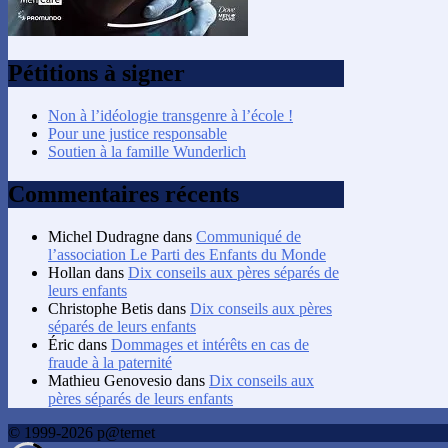
Pétitions à signer
Non à l’idéologie transgenre à l’école !
Pour une justice responsable
Soutien à la famille Wunderlich
Commentaires récents
Michel Dudragne
dans
Communiqué de
l’association Le Parti des Enfants du Monde
Hollan
dans
Dix conseils aux pères séparés de
leurs enfants
Christophe Betis
dans
Dix conseils aux pères
séparés de leurs enfants
Éric
dans
Dommages et intérêts en cas de
fraude à la paternité
Mathieu Genovesio
dans
Dix conseils aux
pères séparés de leurs enfants
© 1999-2026 p@ternet