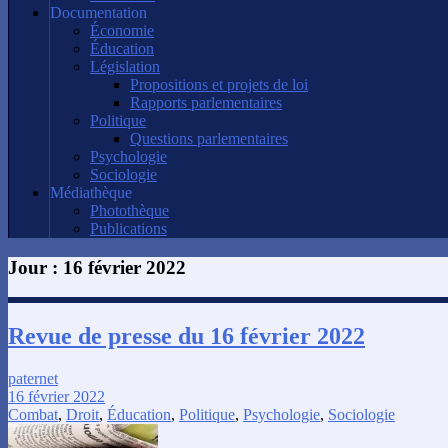
Documentation
Économie
Éducation
Législation
Propositions et projets de loi
Rapports parlementaires
Politique
Questions parlementaires
Psychologie
Sociologie
Médiathèque
Photothèque
Publications
Jour :
16 février 2022
Revue de presse du 16 février 2022
paternet
16 février 2022
Combat
,
Droit
,
Éducation
,
Politique
,
Psychologie
,
Sociologie