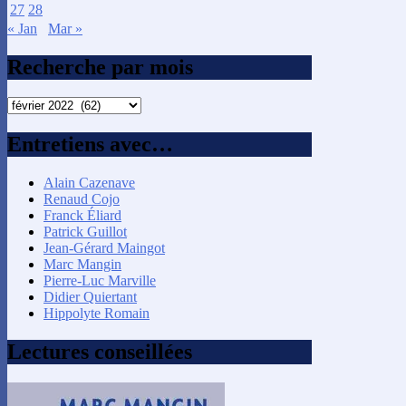
27
28
« Jan
Mar »
Recherche par mois
Recherche
par
mois
Entretiens avec…
Alain Cazenave
Renaud Cojo
Franck Éliard
Patrick Guillot
Jean-Gérard Maingot
Marc Mangin
Pierre-Luc Marville
Didier Quiertant
Hippolyte Romain
Lectures conseillées