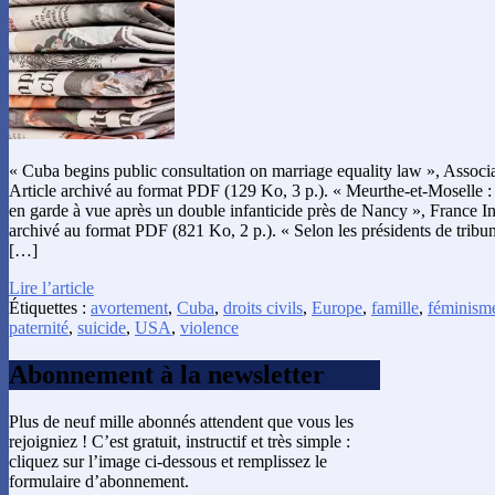
« Cuba begins public consultation on marriage equality law », Associa
Article archivé au format PDF (129 Ko, 3 p.). « Meurthe-et-Moselle :
en garde à vue après un double infanticide près de Nancy », France Inf
archivé au format PDF (821 Ko, 2 p.). « Selon les présidents de tribu
[…]
Lire l’article
Étiquettes :
avortement
,
Cuba
,
droits civils
,
Europe
,
famille
,
féminism
paternité
,
suicide
,
USA
,
violence
Abonnement à la newsletter
Plus de neuf mille abonnés attendent que vous les
rejoigniez ! C’est gratuit, instructif et très simple :
cliquez sur l’image ci-dessous et remplissez le
formulaire d’abonnement.