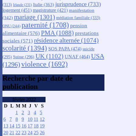
jurisprudence
(733)
Italie
(363)
(313)
Irlande
(231)
logement
(451)
magistrature
(421)
manifestation
mariage
(1301)
(342)
médiation familiale
(333)
paternité
(1708)
pension
ONU
(244)
PMA
(1088)
alimentaire
(576)
prestations
résidence alternée
(1074)
sociales
(571)
scolarité
(1394)
SOS PAPA
(474)
suicide
USA
UK
(1102)
UNAF
(464)
(295)
Suisse
(296)
violence
(1692)
(1296)
Recherche par date de
publication
février 2022
D
L
M
M
J
V
S
1
2
3
4
5
6
7
8
9
10
11
12
13
14
15
16
17
18
19
20
21
22
23
24
25
26