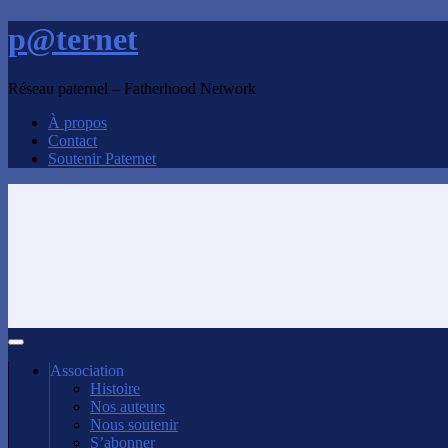
p@ternet
Réseau paternel – Fatherhood Network
À propos
Contact
Soutenir Paternet
Association
Histoire
Nos auteurs
Nous soutenir
S’abonner