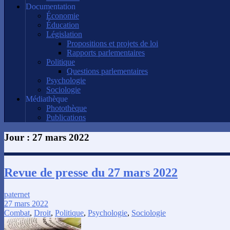
Documentation
Économie
Éducation
Législation
Propositions et projets de loi
Rapports parlementaires
Politique
Questions parlementaires
Psychologie
Sociologie
Médiathèque
Photothèque
Publications
Jour :
27 mars 2022
Revue de presse du 27 mars 2022
paternet
27 mars 2022
Combat
,
Droit
,
Politique
,
Psychologie
,
Sociologie