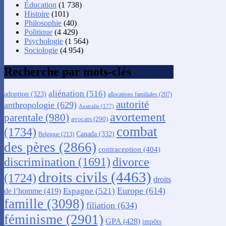
Éducation
(1 738)
Histoire
(101)
Philosophie
(40)
Politique
(4 429)
Psychologie
(1 564)
Sociologie
(4 954)
Recherche par mots-clés
aliénation
(516)
adoption
(323)
allocations familiales
(207)
autorité
anthropologie
(629)
Australie
(177)
avortement
parentale
(980)
avocats
(290)
combat
(1734)
Canada
(332)
Belgique
(213)
des pères
(2866)
contraception
(404)
discrimination
(1691)
divorce
droits civils
(4463)
(1724)
droits
Europe
(614)
Espagne
(521)
de l’homme
(419)
famille
(3098)
filiation
(634)
féminisme
(2901)
GPA
(428)
impôts