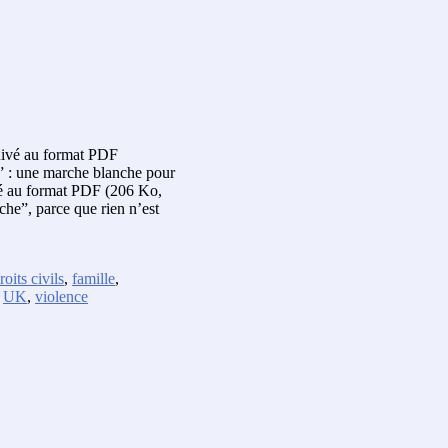
hivé au format PDF
s” : une marche blanche pour
ivé au format PDF (206 Ko,
uche”, parce que rien n’est
roits civils
,
famille
,
,
UK
,
violence