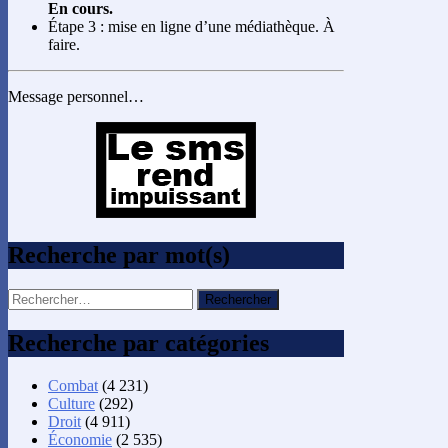
En cours.
Étape 3 : mise en ligne d’une médiathèque. À
faire.
Message personnel…
Recherche par mot(s)
Rechercher :
Recherche par catégories
Combat
(4 231)
Culture
(292)
Droit
(4 911)
Économie
(2 535)