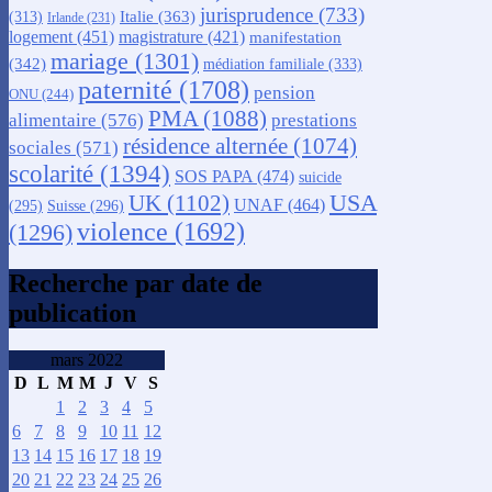
jurisprudence
(733)
Italie
(363)
(313)
Irlande
(231)
logement
(451)
magistrature
(421)
manifestation
mariage
(1301)
(342)
médiation familiale
(333)
paternité
(1708)
pension
ONU
(244)
PMA
(1088)
alimentaire
(576)
prestations
résidence alternée
(1074)
sociales
(571)
scolarité
(1394)
SOS PAPA
(474)
suicide
USA
UK
(1102)
UNAF
(464)
(295)
Suisse
(296)
violence
(1692)
(1296)
Recherche par date de
publication
mars 2022
D
L
M
M
J
V
S
1
2
3
4
5
6
7
8
9
10
11
12
13
14
15
16
17
18
19
20
21
22
23
24
25
26