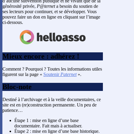
d’aucune subvention publique et ne vivant que de la
générosité privée,
P@ternet
a besoin du soutien de
ses lecteurs pour continuer, et se développer. Vous
pouvez faire un don en ligne en cliquant sur l’image
ci-dessous.
Mieux encore : adhérez !
Comment ? Pourquoi ? Toutes les informations utiles
figurent sur la page «
Soutenir
Paternet
».
Bloc-note
Destiné à l’archivage et à la veille documentaires, ce
site est en (re)construction permanente. Un peu de
patience…
Étape 1 : mise en ligne d’une base
documentaire. Fait mais à actualiser.
Étape 2 : mise en ligne d’une base historique.