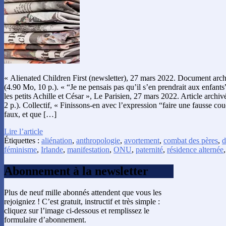
« Alienated Children First (newsletter), 27 mars 2022. Document arc
(4.90 Mo, 10 p.). « “Je ne pensais pas qu’il s’en prendrait aux enfant
les petits Achille et César », Le Parisien, 27 mars 2022. Article arch
2 p.). Collectif, « Finissons-en avec l’expression “faire une fausse co
faux, et que […]
Lire l’article
Étiquettes :
aliénation
,
anthropologie
,
avortement
,
combat des pères
,
d
féminisme
,
Irlande
,
manifestation
,
ONU
,
paternité
,
résidence alternée
Abonnement à la newsletter
Plus de neuf mille abonnés attendent que vous les
rejoigniez ! C’est gratuit, instructif et très simple :
cliquez sur l’image ci-dessous et remplissez le
formulaire d’abonnement.