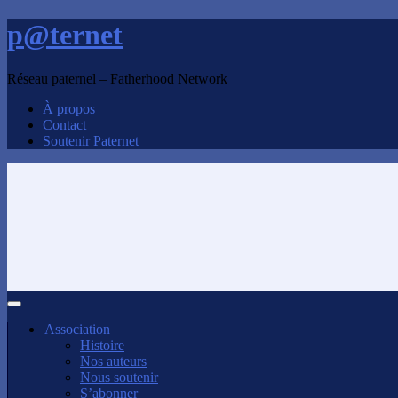
p@ternet
Réseau paternel – Fatherhood Network
À propos
Contact
Soutenir Paternet
Association
Histoire
Nos auteurs
Nous soutenir
S’abonner