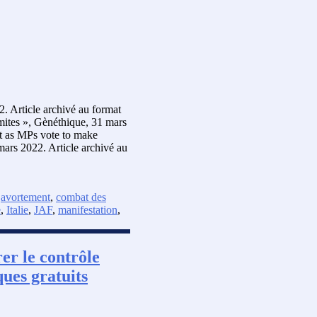
. Article archivé au format
mites », Gènéthique, 31 mars
nt as MPs vote to make
ars 2022. Article archivé au
,
avortement
,
combat des
e
,
Italie
,
JAF
,
manifestation
,
rer le contrôle
ues gratuits