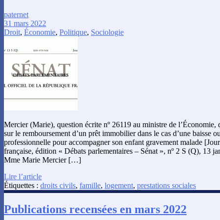
paternet
31 mars 2022
Droit
,
Économie
,
Politique
,
Sociologie
Mercier (Marie), question écrite nº 26119 au ministre de l’Économie, 
sur le remboursement d’un prêt immobilier dans le cas d’une baisse ou
professionnelle pour accompagner son enfant gravement malade [Journ
française, édition « Débats parlementaires – Sénat », nº 2 S (Q), 13 ja
Mme Marie Mercier […]
Lire l’article
Étiquettes :
droits civils
,
famille
,
logement
,
prestations sociales
Publications recensées en mars 2022