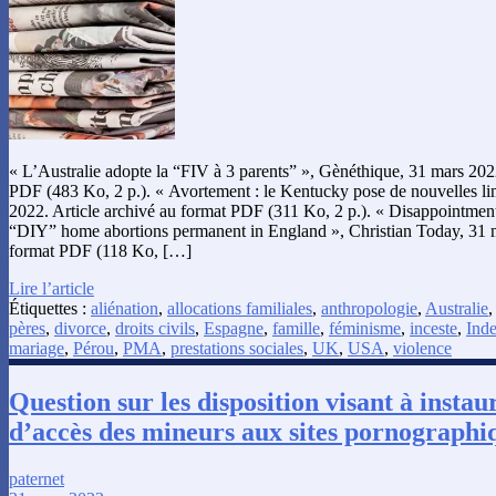
« L’Australie adopte la “FIV à 3 parents” », Gènéthique, 31 mars 2022
PDF (483 Ko, 2 p.). « Avortement : le Kentucky pose de nouvelles li
2022. Article archivé au format PDF (311 Ko, 2 p.). « Disappointme
“DIY” home abortions permanent in England », Christian Today, 31 m
format PDF (118 Ko, […]
Lire l’article
Étiquettes :
aliénation
,
allocations familiales
,
anthropologie
,
Australie
pères
,
divorce
,
droits civils
,
Espagne
,
famille
,
féminisme
,
inceste
,
Ind
mariage
,
Pérou
,
PMA
,
prestations sociales
,
UK
,
USA
,
violence
Question sur les disposition visant à instau
d’accès des mineurs aux sites pornographiq
paternet