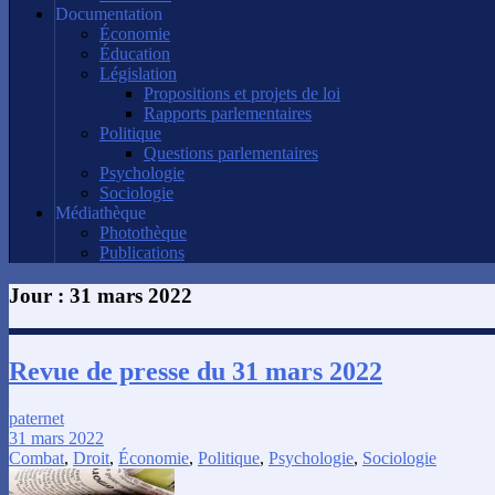
Documentation
Économie
Éducation
Législation
Propositions et projets de loi
Rapports parlementaires
Politique
Questions parlementaires
Psychologie
Sociologie
Médiathèque
Photothèque
Publications
Jour :
31 mars 2022
Revue de presse du 31 mars 2022
paternet
31 mars 2022
Combat
,
Droit
,
Économie
,
Politique
,
Psychologie
,
Sociologie