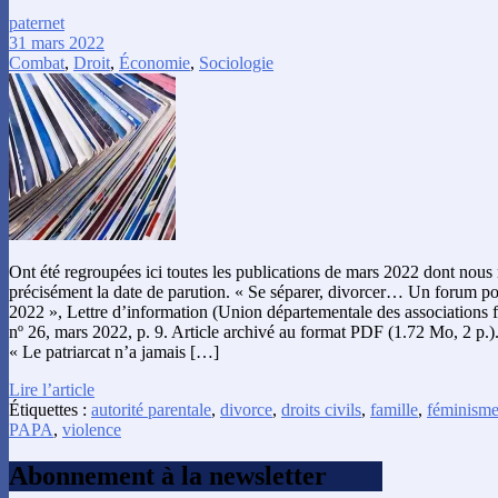
paternet
31 mars 2022
Combat
,
Droit
,
Économie
,
Sociologie
Ont été regroupées ici toutes les publications de mars 2022 dont nous
précisément la date de parution. « Se séparer, divorcer… Un forum pou
2022 », Lettre d’information (Union départementale des associations 
nº 26, mars 2022, p. 9. Article archivé au format PDF (1.72 Mo, 2 p.)
« Le patriarcat n’a jamais […]
Lire l’article
Étiquettes :
autorité parentale
,
divorce
,
droits civils
,
famille
,
féminism
PAPA
,
violence
Abonnement à la newsletter