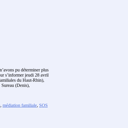
 n’avons pu déterminer plus
r s’informer jeudi 28 avril
familiales du Haut-Rhin),
. Sureau (Denis),
e
,
médiation familiale
,
SOS