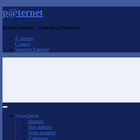
p@ternet
Réseau paternel – Fatherhood Network
À propos
Contact
Soutenir Paternet
Association
Histoire
Nos auteurs
Nous soutenir
S’abonner