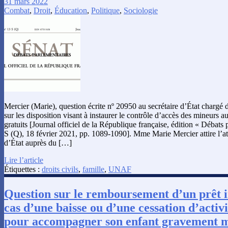
31 mars 2022
Combat
,
Droit
,
Éducation
,
Politique
,
Sociologie
Mercier (Marie), question écrite nº 20950 au secrétaire d’État chargé 
sur les disposition visant à instaurer le contrôle d’accès des mineurs 
gratuits [Journal officiel de la République française, édition « Débats 
S (Q), 18 février 2021, pp. 1089-1090]. Mme Marie Mercier attire l’att
d’État auprès du […]
Lire l’article
Étiquettes :
droits civils
,
famille
,
UNAF
Question sur le remboursement d’un prêt 
cas d’une baisse ou d’une cessation d’activi
pour accompagner son enfant gravement 