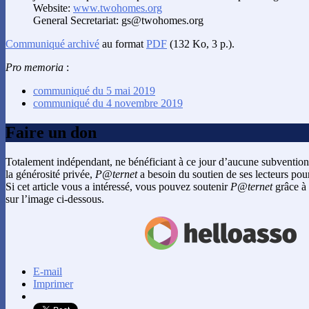
Website:
www.twohomes.org
General Secretariat: gs@twohomes.org
Communiqué archivé
au format
PDF
(132 Ko, 3 p.).
Pro memoria
:
communiqué du 5 mai 2019
communiqué du 4 novembre 2019
Faire un don
Totalement indépendant, ne bénéficiant à ce jour d’aucune subvention
la générosité privée,
P@ternet
a besoin du soutien de ses lecteurs pour
Si cet article vous a intéressé, vous pouvez soutenir
P@ternet
grâce à 
sur l’image ci-dessous.
E-mail
Imprimer