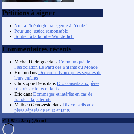
Pétitions à signer
Non à l’idéologie transgenre à l’école !
Pour une justice responsable
Soutien à la famille Wunderlich
Commentaires récents
Michel Dudragne
dans
Communiqué de
l’association Le Parti des Enfants du Monde
Hollan
dans
Dix conseils aux pères séparés de
leurs enfants
Christophe Betis
dans
Dix conseils aux pères
séparés de leurs enfants
Éric
dans
Dommages et intérêts en cas de
fraude à la paternité
Mathieu Genovesio
dans
Dix conseils aux
pères séparés de leurs enfants
© 1999-2026 p@ternet