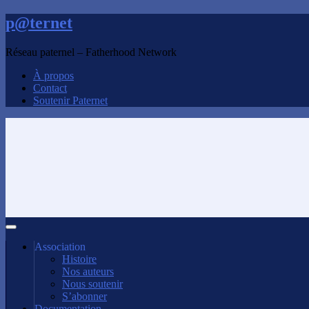
p@ternet
Réseau paternel – Fatherhood Network
À propos
Contact
Soutenir Paternet
Association
Histoire
Nos auteurs
Nous soutenir
S’abonner
Documentation