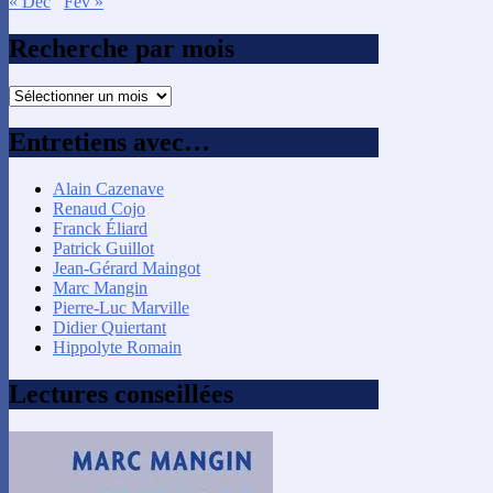
« Déc
Fév »
Recherche par mois
Recherche
par
mois
Entretiens avec…
Alain Cazenave
Renaud Cojo
Franck Éliard
Patrick Guillot
Jean-Gérard Maingot
Marc Mangin
Pierre-Luc Marville
Didier Quiertant
Hippolyte Romain
Lectures conseillées