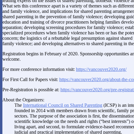
leading experts on the issues of shared parenting, domestic violence an
What sets this conference apart is a variety of themes such as differen
and family violence, and implications for shared parenting arrangemen
shared parenting in the prevention of family violence; developing guid
education and training of divorce practitioners helping families develo
separation; developing screening procedures for family violence; estab
specialized procedures when family violence has been or has the potent
concern; the logistics of a rebuttable legal presumption against shared 
family violence; and developing alternatives to shared parenting in the
Registration begins in February of 2020. Sponsorship opportunities a
welcome.
For more conference information visit:
https://vancouver2020.org/
For First Call for Papers visit:
https://vancouver2020.org/about-the-co
Pre-Registration is possible at:
https://vancouver2020.org/pre-registrat
About the Organizers:
The
International Council on Shared Parenting
(ICSP) is an inte
founded in 2014 with members drawn from scientific, family pro
sectors. The purpose of the association is first, the disseminat
scientific knowledge on the needs and rights (“best interests”) 
living apart, and second, to formulate evidence-based recommen
judicial and practical implementation of shared parenting.