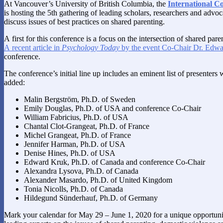
At Vancouver’s University of British Columbia, the
International C
is hosting the 5th gathering of leading scholars, researchers and advo
discuss issues of best practices on shared parenting.
A first for this conference is a focus on the intersection of shared par
A recent article in
Psychology Today
by the event Co-Chair Dr. Edw
conference.
The conference’s initial line up includes an eminent list of presenters
added:
Malin Bergström, Ph.D. of Sweden
Emily Douglas, Ph.D. of USA and conference Co-Chair
William Fabricius, Ph.D. of USA
Chantal Clot-Grangeat, Ph.D. of France
Michel Grangeat, Ph.D. of France
Jennifer Harman, Ph.D. of USA
Denise Hines, Ph.D. of USA
Edward Kruk, Ph.D. of Canada and conference Co-Chair
Alexandra Lysova, Ph.D. of Canada
Alexander Masardo, Ph.D. of United Kingdom
Tonia Nicolls, Ph.D. of Canada
Hildegund Sünderhauf, Ph.D. of Germany
Mark your calendar for May 29 – June 1, 2020 for a unique opportuni