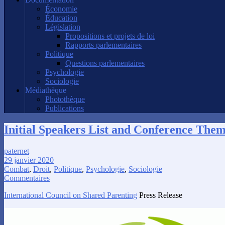
Économie
Éducation
Législation
Propositions et projets de loi
Rapports parlementaires
Politique
Questions parlementaires
Psychologie
Sociologie
Médiathèque
Photothèque
Publications
Initial Speakers List and Conference The
paternet
29 janvier 2020
Combat
,
Droit
,
Politique
,
Psychologie
,
Sociologie
Commentaires
International Council on Shared Parenting
Press Release