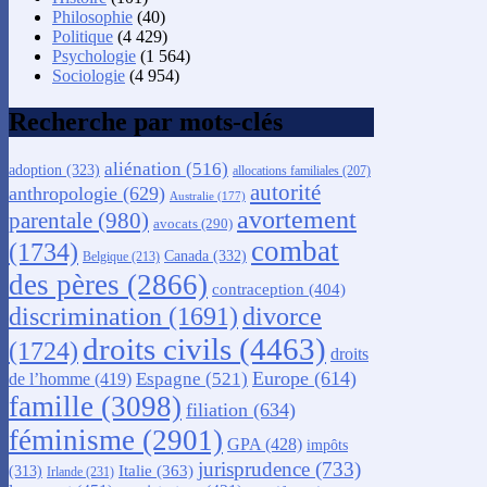
Philosophie
(40)
Politique
(4 429)
Psychologie
(1 564)
Sociologie
(4 954)
Recherche par mots-clés
aliénation
(516)
adoption
(323)
allocations familiales
(207)
autorité
anthropologie
(629)
Australie
(177)
avortement
parentale
(980)
avocats
(290)
combat
(1734)
Canada
(332)
Belgique
(213)
des pères
(2866)
contraception
(404)
discrimination
(1691)
divorce
droits civils
(4463)
(1724)
droits
Europe
(614)
Espagne
(521)
de l’homme
(419)
famille
(3098)
filiation
(634)
féminisme
(2901)
GPA
(428)
impôts
jurisprudence
(733)
Italie
(363)
(313)
Irlande
(231)