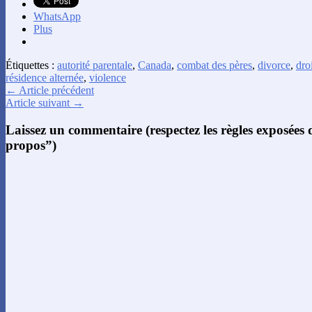
WhatsApp
Plus
Étiquettes :
autorité parentale
,
Canada
,
combat des pères
,
divorce
,
droi
résidence alternée
,
violence
← Article précédent
Article suivant →
Laissez un commentaire (respectez les règles exposées
propos”)