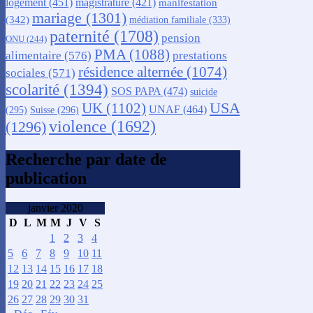
logement
(451)
magistrature
(421)
manifestation
mariage
(1301)
(342)
médiation familiale
(333)
paternité
(1708)
pension
ONU
(244)
PMA
(1088)
alimentaire
(576)
prestations
résidence alternée
(1074)
sociales
(571)
scolarité
(1394)
SOS PAPA
(474)
suicide
USA
UK
(1102)
UNAF
(464)
(295)
Suisse
(296)
violence
(1692)
(1296)
Recherche par date de
publication
janvier 2020
D
L
M
M
J
V
S
1
2
3
4
5
6
7
8
9
10
11
12
13
14
15
16
17
18
19
20
21
22
23
24
25
26
27
28
29
30
31