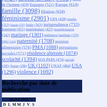
Europe
(614)
Espagne
(521)
de l’homme
(419)
famille
(3098)
filiation
(634)
féminisme
(2901)
GPA
(428)
impôts
jurisprudence
(733)
Italie
(363)
(313)
Irlande
(231)
logement
(451)
magistrature
(421)
manifestation
mariage
(1301)
(342)
médiation familiale
(333)
paternité
(1708)
pension
ONU
(244)
PMA
(1088)
alimentaire
(576)
prestations
résidence alternée
(1074)
sociales
(571)
scolarité
(1394)
SOS PAPA
(474)
suicide
USA
UK
(1102)
UNAF
(464)
(295)
Suisse
(296)
violence
(1692)
(1296)
Recherche par date de
publication
janvier 2020
D
L
M
M
J
V
S