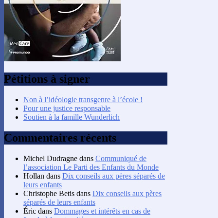
Pétitions à signer
Non à l’idéologie transgenre à l’école !
Pour une justice responsable
Soutien à la famille Wunderlich
Commentaires récents
Michel Dudragne
dans
Communiqué de
l’association Le Parti des Enfants du Monde
Hollan
dans
Dix conseils aux pères séparés de
leurs enfants
Christophe Betis
dans
Dix conseils aux pères
séparés de leurs enfants
Éric
dans
Dommages et intérêts en cas de