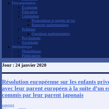
Documentation
Économie
Éducation
Législation
Propositions et projets de loi
Rapports parlementaires
Politique
Questions parlementaires
Psychologie
Sociologie
Médiathèque
Photothèque
Publications
Jour :
24 janvier 2020
Résolution européenne sur les enfants privé
avec leur parent européen à la suite d’un 
commis par leur parent japonais
paternet