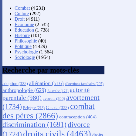
Combat
(4 231)
Culture
(292)
Droit
(4 911)
Économie
(2 535)
Éducation
(1 738)
Histoire
(101)
Philosophie
(40)
Politique
(4 429)
Psychologie
(1 564)
Sociologie
(4 954)
Recherche par mots-clés
aliénation
(516)
adoption
(323)
allocations familiales
(207)
autorité
anthropologie
(629)
Australie
(177)
avortement
parentale
(980)
avocats
(290)
combat
(1734)
Canada
(332)
Belgique
(213)
des pères
(2866)
contraception
(404)
discrimination
(1691)
divorce
droits civils
(4463)
(1724)
droits