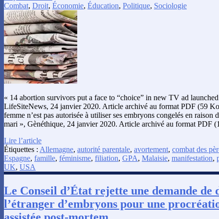
Combat
,
Droit
,
Économie
,
Éducation
,
Politique
,
Sociologie
« 14 abortion survivors put a face to “choice” in new TV ad launched 
LifeSiteNews, 24 janvier 2020. Article archivé au format PDF (59 Ko
femme n’est pas autorisée à utiliser ses embryons congelés en raison d
mari », Gènéthique, 24 janvier 2020. Article archivé au format PDF 
Lire l’article
Étiquettes :
Allemagne
,
autorité parentale
,
avortement
,
combat des pèr
Espagne
,
famille
,
féminisme
,
filiation
,
GPA
,
Malaisie
,
manifestation
,
UK
,
USA
Le Conseil d’État rejette une demande de
l’étranger d’embryons pour une procréat
assistée post-mortem