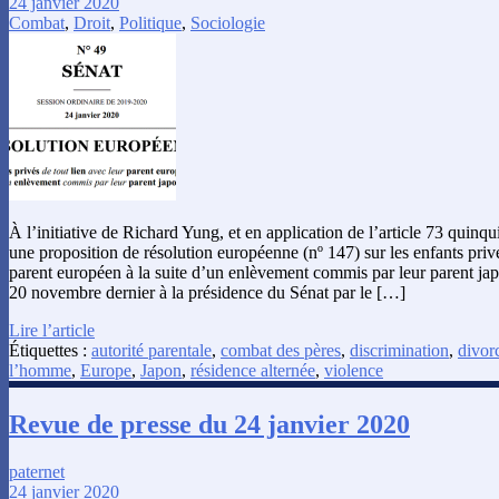
24 janvier 2020
Combat
,
Droit
,
Politique
,
Sociologie
À l’initiative de Richard Yung, et en application de l’article 73 quin
une proposition de résolution européenne (nº 147) sur les enfants privé
parent européen à la suite d’un enlèvement commis par leur parent japo
20 novembre dernier à la présidence du Sénat par le […]
Lire l’article
Étiquettes :
autorité parentale
,
combat des pères
,
discrimination
,
divor
l’homme
,
Europe
,
Japon
,
résidence alternée
,
violence
Revue de presse du 24 janvier 2020
paternet
24 janvier 2020