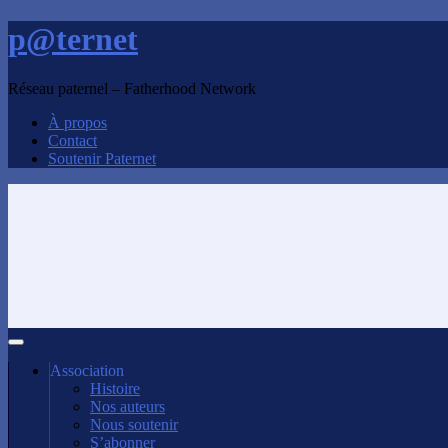
p@ternet
Réseau paternel – Fatherhood Network
À propos
Contact
Soutenir Paternet
Association
Histoire
Nos auteurs
Nous soutenir
S’abonner