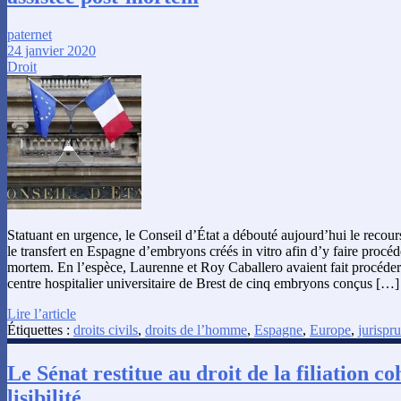
paternet
24 janvier 2020
Droit
Statuant en urgence, le Conseil d’État a débouté aujourd’hui le reco
le transfert en Espagne d’embryons créés in vitro afin d’y faire procéd
mortem. En l’espèce, Laurenne et Roy Caballero avaient fait procéder
centre hospitalier universitaire de Brest de cinq embryons conçus […]
Lire l’article
Étiquettes :
droits civils
,
droits de l’homme
,
Espagne
,
Europe
,
jurispr
Le Sénat restitue au droit de la filiation c
lisibilité