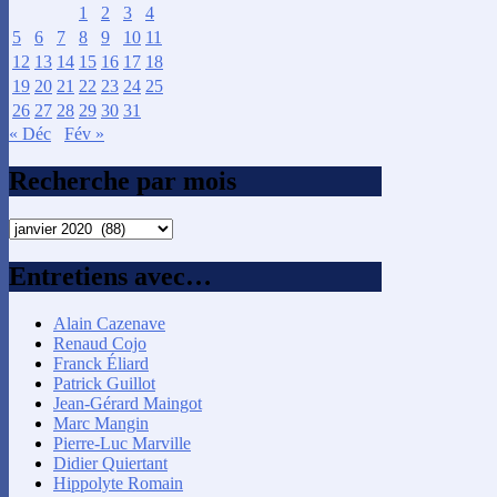
1
2
3
4
5
6
7
8
9
10
11
12
13
14
15
16
17
18
19
20
21
22
23
24
25
26
27
28
29
30
31
« Déc
Fév »
Recherche par mois
Recherche
par
mois
Entretiens avec…
Alain Cazenave
Renaud Cojo
Franck Éliard
Patrick Guillot
Jean-Gérard Maingot
Marc Mangin
Pierre-Luc Marville
Didier Quiertant
Hippolyte Romain