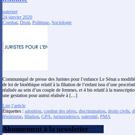
paternet
24 janvier 2020
Combat
,
Droit
,
Politique
,
Sociologie
Communiqué de presse des Juristes pour l’enfance Le Sénat a modifié h
de loi de bioéthique relatif à la filiation de l’enfant issu d’une procré
réalisée au sein d’un couple de femmes, et 4 bis relatif à la transcriptio
une gestation pour autrui réalisée à […]
Lire l’article
Étiquettes :
adoption
,
combat des pères
,
discrimination
,
droits civils
,
d
féminisme
,
filiation
,
GPA
,
jurisprudence
,
paternité
,
PMA
Abonnement à la newsletter