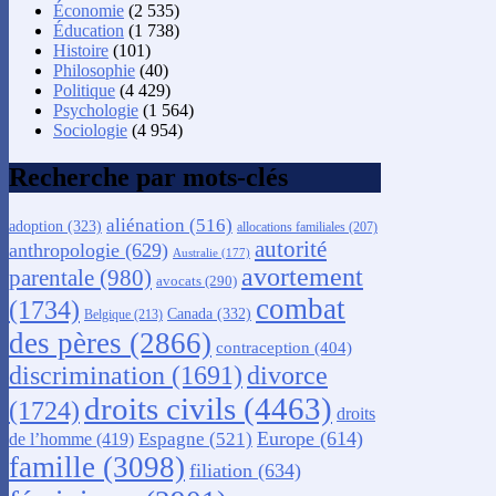
Économie
(2 535)
Éducation
(1 738)
Histoire
(101)
Philosophie
(40)
Politique
(4 429)
Psychologie
(1 564)
Sociologie
(4 954)
Recherche par mots-clés
aliénation
(516)
adoption
(323)
allocations familiales
(207)
autorité
anthropologie
(629)
Australie
(177)
avortement
parentale
(980)
avocats
(290)
combat
(1734)
Canada
(332)
Belgique
(213)
des pères
(2866)
contraception
(404)
discrimination
(1691)
divorce
droits civils
(4463)
(1724)
droits
Europe
(614)
Espagne
(521)
de l’homme
(419)
famille
(3098)
filiation
(634)