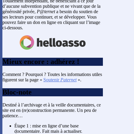
Totalement indépendant, ne bénéficiant à ce jour
d’aucune subvention publique et ne vivant que de la
générosité privée,
P@ternet
a besoin du soutien de
ses lecteurs pour continuer, et se développer. Vous
pouvez faire un don en ligne en cliquant sur l’image
ci-dessous.
Mieux encore : adhérez !
Comment ? Pourquoi ? Toutes les informations utiles
figurent sur la page «
Soutenir
Paternet
».
Bloc-note
Destiné à l’archivage et à la veille documentaires, ce
site est en (re)construction permanente. Un peu de
patience…
Étape 1 : mise en ligne d’une base
documentaire. Fait mais à actualiser.