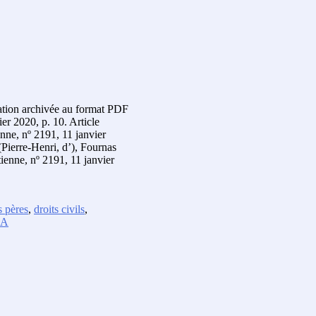
ication archivée au format PDF
er 2020, p. 10. Article
nne, nº 2191, 11 janvier
Pierre-Henri, d’), Fournas
tienne, nº 2191, 11 janvier
 pères
,
droits civils
,
SA