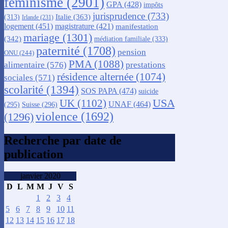
féminisme
(2901)
GPA
(428)
impôts
jurisprudence
(733)
Italie
(363)
(313)
Irlande
(231)
logement
(451)
magistrature
(421)
manifestation
mariage
(1301)
(342)
médiation familiale
(333)
paternité
(1708)
pension
ONU
(244)
PMA
(1088)
alimentaire
(576)
prestations
résidence alternée
(1074)
sociales
(571)
scolarité
(1394)
SOS PAPA
(474)
suicide
USA
UK
(1102)
UNAF
(464)
(295)
Suisse
(296)
violence
(1692)
(1296)
Recherche par date de
publication
janvier 2020
D
L
M
M
J
V
S
1
2
3
4
5
6
7
8
9
10
11
12
13
14
15
16
17
18