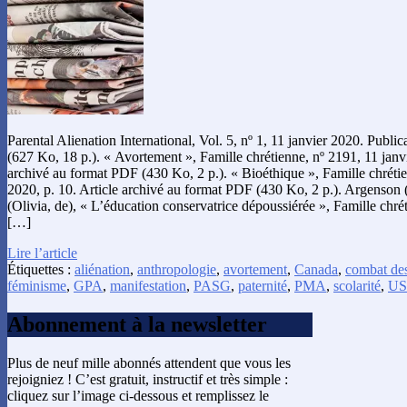
Parental Alienation International, Vol. 5, nº 1, 11 janvier 2020. Publ
(627 Ko, 18 p.). « Avortement », Famille chrétienne, nº 2191, 11 janvi
archivé au format PDF (430 Ko, 2 p.). « Bioéthique », Famille chrétie
2020, p. 10. Article archivé au format PDF (430 Ko, 2 p.). Argenson (
(Olivia, de), « L’éducation conservatrice dépoussiérée », Famille chré
[…]
Lire l’article
Étiquettes :
aliénation
,
anthropologie
,
avortement
,
Canada
,
combat des
féminisme
,
GPA
,
manifestation
,
PASG
,
paternité
,
PMA
,
scolarité
,
U
Abonnement à la newsletter
Plus de neuf mille abonnés attendent que vous les
rejoigniez ! C’est gratuit, instructif et très simple :
cliquez sur l’image ci-dessous et remplissez le