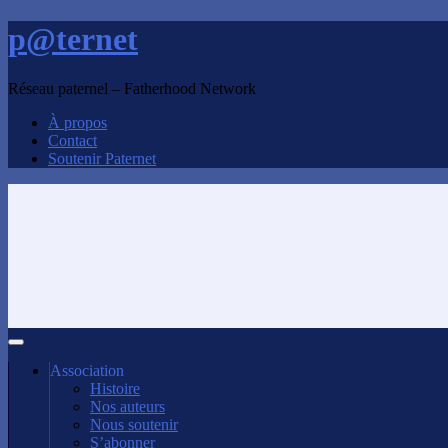
p@ternet
Réseau paternel – Fatherhood Network
À propos
Contact
Soutenir Paternet
Association
Histoire
Nos auteurs
Nous soutenir
S’abonner