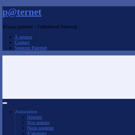
p@ternet
Réseau paternel – Fatherhood Network
À propos
Contact
Soutenir Paternet
Association
Histoire
Nos auteurs
Nous soutenir
S’abonner