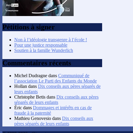
Pétitions à signer
Non à l’idéologie transgenre à l’école !
Pour une justice responsable
Soutien à la famille Wunderlich
Commentaires récents
Michel Dudragne
dans
Communiqué de
l’association Le Parti des Enfants du Monde
Hollan
dans
Dix conseils aux pères séparés de
leurs enfants
Christophe Betis
dans
Dix conseils aux pères
séparés de leurs enfants
Éric
dans
Dommages et intérêts en cas de
fraude à la paternité
Mathieu Genovesio
dans
Dix conseils aux
pères séparés de leurs enfants