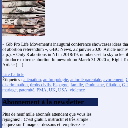
« Gib Pro Life Movement’s inaugural conference showcases ideas tha
of abortion referendum », GBC News, 22 janvier 2020. Article archi
2 p.). « Only 8 abortions in NI in 2018/19, numbers set to skyrocket 
introduce extreme abortion framework on March 31 2020 », Right To 
Article […]
Lire l’article
Étiquettes :
aliénation
,
anthropologie
,
autorité parentale
,
avortement
,
C
discrimination
,
droits civils
,
Espagne
,
famille
,
féminisme
,
filiation
,
Gib
mariage
,
paternité
,
PMA
,
UK
,
USA
,
violence
Abonnement à la newsletter
Plus de neuf mille abonnés attendent que vous les
rejoigniez ! C’est gratuit, instructif et très simple :
cliquez sur l’image ci-dessous et remplissez le