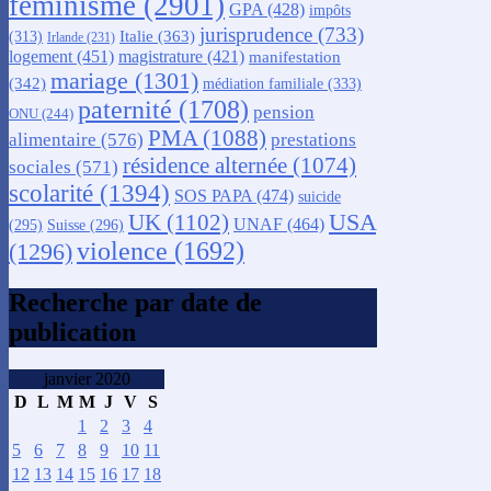
féminisme
(2901)
GPA
(428)
impôts
jurisprudence
(733)
Italie
(363)
(313)
Irlande
(231)
logement
(451)
magistrature
(421)
manifestation
mariage
(1301)
(342)
médiation familiale
(333)
paternité
(1708)
pension
ONU
(244)
PMA
(1088)
alimentaire
(576)
prestations
résidence alternée
(1074)
sociales
(571)
scolarité
(1394)
SOS PAPA
(474)
suicide
USA
UK
(1102)
UNAF
(464)
(295)
Suisse
(296)
violence
(1692)
(1296)
Recherche par date de
publication
janvier 2020
D
L
M
M
J
V
S
1
2
3
4
5
6
7
8
9
10
11
12
13
14
15
16
17
18