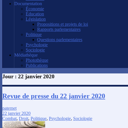
Documentation
Économie
Éducation
Législation
Propositions et projets de loi
Rapports parlementaires
Politique
Questions parlementaires
Psychologie
Sociologie
Médiathèque
Photothèque
Publications
Jour :
22 janvier 2020
Revue de presse du 22 janvier 2020
paternet
22 janvier 2020
Combat
,
Droit
,
Politique
,
Psychologie
,
Sociologie