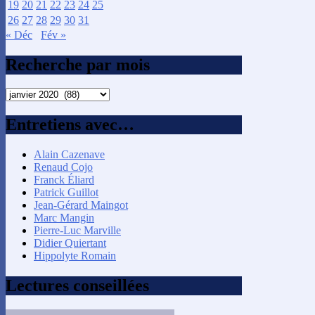
19
20
21
22
23
24
25
26
27
28
29
30
31
« Déc
Fév »
Recherche par mois
Recherche
par
mois
Entretiens avec…
Alain Cazenave
Renaud Cojo
Franck Éliard
Patrick Guillot
Jean-Gérard Maingot
Marc Mangin
Pierre-Luc Marville
Didier Quiertant
Hippolyte Romain
Lectures conseillées