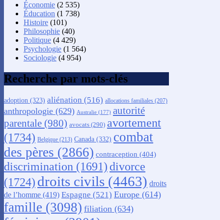
Économie
(2 535)
Éducation
(1 738)
Histoire
(101)
Philosophie
(40)
Politique
(4 429)
Psychologie
(1 564)
Sociologie
(4 954)
Recherche par mots-clés
aliénation
(516)
adoption
(323)
allocations familiales
(207)
autorité
anthropologie
(629)
Australie
(177)
avortement
parentale
(980)
avocats
(290)
combat
(1734)
Canada
(332)
Belgique
(213)
des pères
(2866)
contraception
(404)
discrimination
(1691)
divorce
droits civils
(4463)
(1724)
droits
Europe
(614)
Espagne
(521)
de l’homme
(419)
famille
(3098)
filiation
(634)