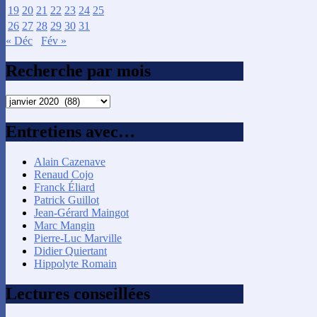
19
20
21
22
23
24
25
26
27
28
29
30
31
« Déc
Fév »
Recherche par mois
Recherche
par
mois
Entretiens avec…
Alain Cazenave
Renaud Cojo
Franck Éliard
Patrick Guillot
Jean-Gérard Maingot
Marc Mangin
Pierre-Luc Marville
Didier Quiertant
Hippolyte Romain
Lectures conseillées