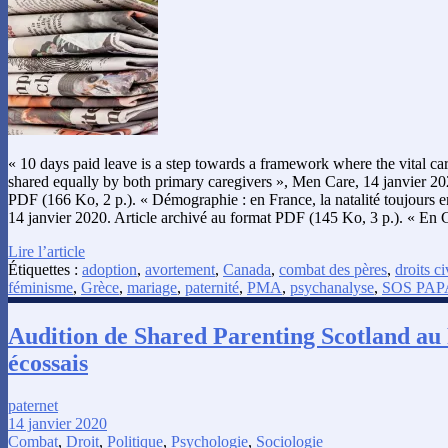
« 10 days paid leave is a step towards a framework where the vital care
shared equally by both primary caregivers », Men Care, 14 janvier 202
PDF (166 Ko, 2 p.). « Démographie : en France, la natalité toujours 
14 janvier 2020. Article archivé au format PDF (145 Ko, 3 p.). « En
Lire l’article
Étiquettes :
adoption
,
avortement
,
Canada
,
combat des pères
,
droits ci
féminisme
,
Grèce
,
mariage
,
paternité
,
PMA
,
psychanalyse
,
SOS PAP
Audition de Shared Parenting Scotland au
écossais
paternet
14 janvier 2020
Combat
,
Droit
,
Politique
,
Psychologie
,
Sociologie