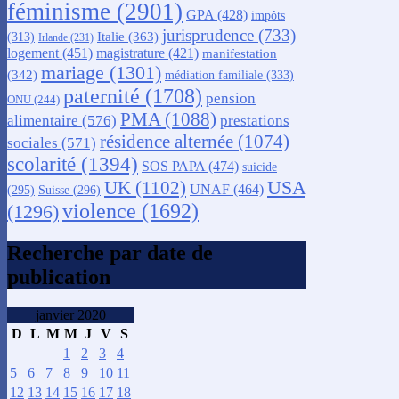
féminisme
(2901)
GPA
(428)
impôts
jurisprudence
(733)
Italie
(363)
(313)
Irlande
(231)
logement
(451)
magistrature
(421)
manifestation
mariage
(1301)
(342)
médiation familiale
(333)
paternité
(1708)
pension
ONU
(244)
PMA
(1088)
alimentaire
(576)
prestations
résidence alternée
(1074)
sociales
(571)
scolarité
(1394)
SOS PAPA
(474)
suicide
USA
UK
(1102)
UNAF
(464)
(295)
Suisse
(296)
violence
(1692)
(1296)
Recherche par date de
publication
janvier 2020
D
L
M
M
J
V
S
1
2
3
4
5
6
7
8
9
10
11
12
13
14
15
16
17
18