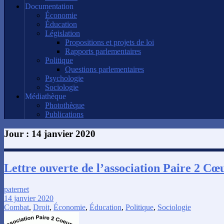
Documentation
Économie
Éducation
Législation
Propositions et projets de loi
Rapports parlementaires
Politique
Questions parlementaires
Psychologie
Sociologie
Médiathèque
Photothèque
Publications
Jour :
14 janvier 2020
Lettre ouverte de l’association Paire 2 Cœ
paternet
14 janvier 2020
Combat
,
Droit
,
Économie
,
Éducation
,
Politique
,
Sociologie