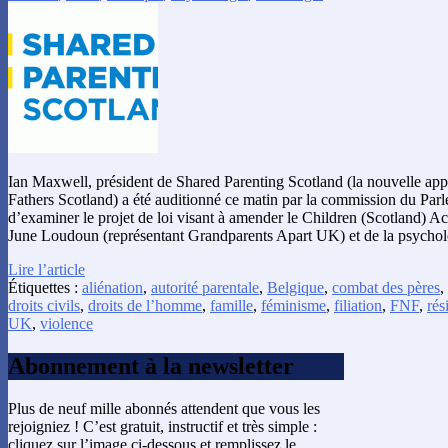
Ian Maxwell, président de Shared Parenting Scotland (la nouvelle app
Fathers Scotland) a été auditionné ce matin par la commission du Par
d’examiner le projet de loi visant à amender le Children (Scotland) 
June Loudoun (représentant Grandparents Apart UK) et de la psych
Lire l’article
Étiquettes :
aliénation
,
autorité parentale
,
Belgique
,
combat des pères
,
droits civils
,
droits de l’homme
,
famille
,
féminisme
,
filiation
,
FNF
,
rés
UK
,
violence
Abonnement à la newsletter
Plus de neuf mille abonnés attendent que vous les
rejoigniez ! C’est gratuit, instructif et très simple :
cliquez sur l’image ci-dessous et remplissez le