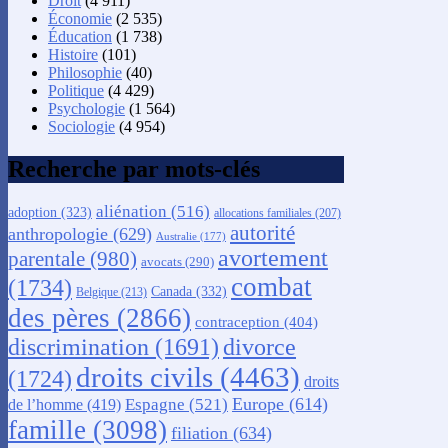
Droit
(4 911)
Économie
(2 535)
Éducation
(1 738)
Histoire
(101)
Philosophie
(40)
Politique
(4 429)
Psychologie
(1 564)
Sociologie
(4 954)
Recherche par mots-clés
aliénation
(516)
adoption
(323)
allocations familiales
(207)
autorité
anthropologie
(629)
Australie
(177)
avortement
parentale
(980)
avocats
(290)
combat
(1734)
Canada
(332)
Belgique
(213)
des pères
(2866)
contraception
(404)
discrimination
(1691)
divorce
droits civils
(4463)
(1724)
droits
Europe
(614)
Espagne
(521)
de l’homme
(419)
famille
(3098)
filiation
(634)