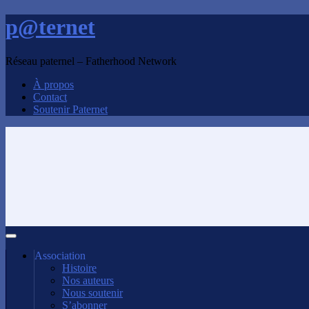
p@ternet
Réseau paternel – Fatherhood Network
À propos
Contact
Soutenir Paternet
Association
Histoire
Nos auteurs
Nous soutenir
S’abonner