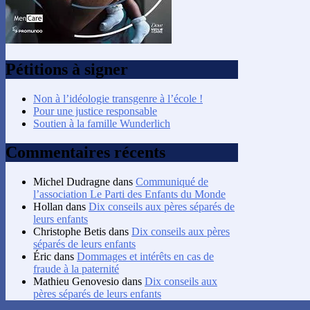
Pétitions à signer
Non à l’idéologie transgenre à l’école !
Pour une justice responsable
Soutien à la famille Wunderlich
Commentaires récents
Michel Dudragne
dans
Communiqué de
l’association Le Parti des Enfants du Monde
Hollan
dans
Dix conseils aux pères séparés de
leurs enfants
Christophe Betis
dans
Dix conseils aux pères
séparés de leurs enfants
Éric
dans
Dommages et intérêts en cas de
fraude à la paternité
Mathieu Genovesio
dans
Dix conseils aux
pères séparés de leurs enfants