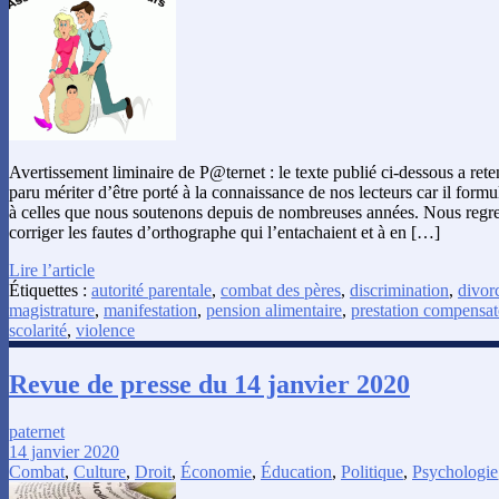
Avertissement liminaire de P@ternet : le texte publié ci-dessous a rete
paru mériter d’être porté à la connaissance de nos lecteurs car il formu
à celles que nous soutenons depuis de nombreuses années. Nous regre
corriger les fautes d’orthographe qui l’entachaient et à en […]
Lire l’article
Étiquettes :
autorité parentale
,
combat des pères
,
discrimination
,
divor
magistrature
,
manifestation
,
pension alimentaire
,
prestation compensat
scolarité
,
violence
Revue de presse du 14 janvier 2020
paternet
14 janvier 2020
Combat
,
Culture
,
Droit
,
Économie
,
Éducation
,
Politique
,
Psychologie