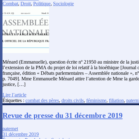
Combat
,
Droit
,
Politique
,
Sociologie
Ménard (Emmanuelle), question écrite nº 21950 au ministre de la justi
l’extension de la PMA du projet de loi relatif à la bioéthique [Journal 
française, édition « Débats parlementaires – Assemblée nationale », nº
p. 7049]. Mme Emmanuelle Ménard attire l’attention de Mme la garde 
justice, […]
Lire l’article
Étiquettes :
combat des pères
,
droits civils
,
féminisme
,
filiation
,
patern
Revue de presse du 31 décembre 2019
paternet
31 décembre 2019