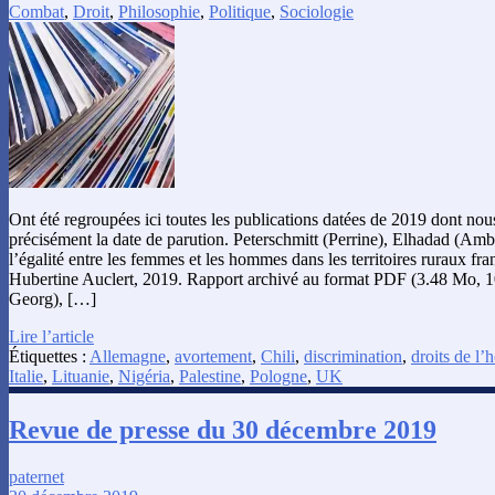
Combat
,
Droit
,
Philosophie
,
Politique
,
Sociologie
Ont été regroupées ici toutes les publications datées de 2019 dont no
précisément la date de parution. Peterschmitt (Perrine), Elhadad (Amb
l’égalité entre les femmes et les hommes dans les territoires ruraux fran
Hubertine Auclert, 2019. Rapport archivé au format PDF (3.48 Mo, 10
Georg), […]
Lire l’article
Étiquettes :
Allemagne
,
avortement
,
Chili
,
discrimination
,
droits de l
Italie
,
Lituanie
,
Nigéria
,
Palestine
,
Pologne
,
UK
Revue de presse du 30 décembre 2019
paternet