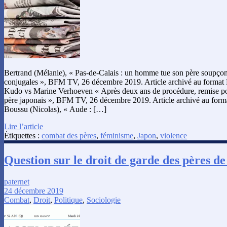
Bertrand (Mélanie), « Pas-de-Calais : un homme tue son père soupço
conjugales », BFM TV, 26 décembre 2019. Article archivé au format 
Kudo vs Marine Verhoeven « Après deux ans de procédure, remise p
père japonais », BFM TV, 26 décembre 2019. Article archivé au form
Boussu (Nicolas), « Aude : […]
Lire l’article
Étiquettes :
combat des pères
,
féminisme
,
Japon
,
violence
Question sur le droit de garde des pères de
paternet
24 décembre 2019
Combat
,
Droit
,
Politique
,
Sociologie