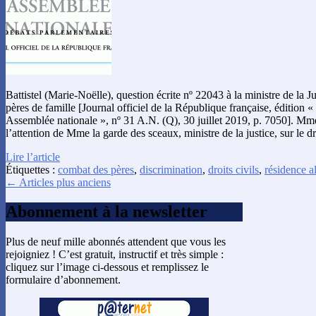
Battistel (Marie-Noëlle), question écrite nº 22043 à la ministre de la Ju
pères de famille [Journal officiel de la République française, édition 
Assemblée nationale », nº 31 A.N. (Q), 30 juillet 2019, p. 7050]. Mme
l’attention de Mme la garde des sceaux, ministre de la justice, sur le 
Lire l’article
Étiquettes :
combat des pères
,
discrimination
,
droits civils
,
résidence a
← Articles plus anciens
Abonnement à la newsletter
Plus de neuf mille abonnés attendent que vous les
rejoigniez ! C’est gratuit, instructif et très simple :
cliquez sur l’image ci-dessous et remplissez le
formulaire d’abonnement.