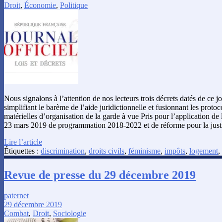
Droit
,
Économie
,
Politique
Nous signalons à l’attention de nos lecteurs trois décrets datés de ce 
simplifiant le barème de l’aide juridictionnelle et fusionnant les protoc
matérielles d’organisation de la garde à vue Pris pour l’application de
23 mars 2019 de programmation 2018-2022 et de réforme pour la justi
Lire l’article
Étiquettes :
discrimination
,
droits civils
,
féminisme
,
impôts
,
logement
,
Revue de presse du 29 décembre 2019
paternet
29 décembre 2019
Combat
,
Droit
,
Sociologie