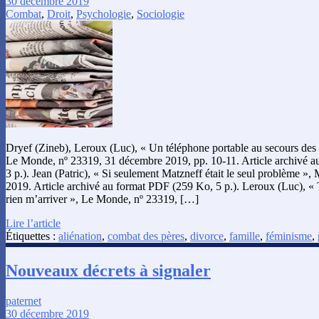
30 décembre 2019
Combat
,
Droit
,
Psychologie
,
Sociologie
Dryef (Zineb), Leroux (Luc), « Un téléphone portable au secours des
Le Monde, nº 23319, 31 décembre 2019, pp. 10-11. Article archivé 
3 p.). Jean (Patric), « Si seulement Matzneff était le seul problème »
2019. Article archivé au format PDF (259 Ko, 5 p.). Leroux (Luc), « Ta
rien m’arriver », Le Monde, nº 23319, […]
Lire l’article
Étiquettes :
aliénation
,
combat des pères
,
divorce
,
famille
,
féminisme
,
Nouveaux décrets à signaler
paternet
30 décembre 2019