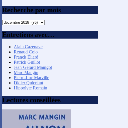
Recherche par mois
Recherche
par
mois
Entretiens avec…
Alain Cazenave
Renaud Cojo
Franck Éliard
Patrick Guillot
Jean-Gérard Maingot
Marc Mangin
Pierre-Luc Marville
Didier Quiertant
Hippolyte Romain
Lectures conseillées