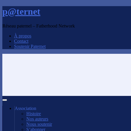
p@ternet
Réseau paternel – Fatherhood Network
À propos
Contact
Soutenir Paternet
Association
Histoire
Nos auteurs
Nous soutenir
S’abonner