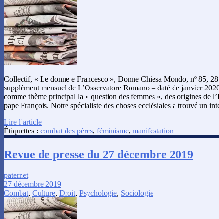
Collectif, « Le donne e Francesco », Donne Chiesa Mondo, nº 85, 2
supplément mensuel de L’Osservatore Romano – daté de janvier 2020 
comme thème principal la « question des femmes », des origines de l’Ég
pape François. Notre spécialiste des choses ecclésiales a trouvé un int
Lire l’article
Étiquettes :
combat des pères
,
féminisme
,
manifestation
Revue de presse du 27 décembre 2019
paternet
27 décembre 2019
Combat
,
Culture
,
Droit
,
Psychologie
,
Sociologie