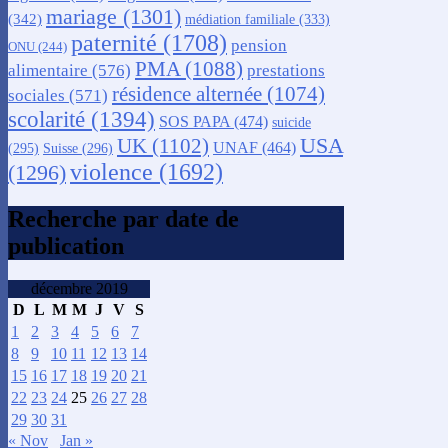
mariage
(1301)
(342)
médiation familiale
(333)
paternité
(1708)
pension
ONU
(244)
PMA
(1088)
alimentaire
(576)
prestations
résidence alternée
(1074)
sociales
(571)
scolarité
(1394)
SOS PAPA
(474)
suicide
USA
UK
(1102)
UNAF
(464)
(295)
Suisse
(296)
violence
(1692)
(1296)
Recherche par date de
publication
décembre 2019
D
L
M
M
J
V
S
1
2
3
4
5
6
7
8
9
10
11
12
13
14
15
16
17
18
19
20
21
22
23
24
25
26
27
28
29
30
31
« Nov
Jan »