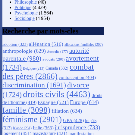
Philosophie
(40)
Politique
(4 429)
Psychologie
(1 564)
Sociologie
(4 954)
Recherche par mots-clés
aliénation
(516)
adoption
(323)
allocations familiales
(207)
autorité
anthropologie
(629)
Australie
(177)
avortement
parentale
(980)
avocats
(290)
combat
(1734)
Canada
(332)
Belgique
(213)
des pères
(2866)
contraception
(404)
discrimination
(1691)
divorce
droits civils
(4463)
(1724)
droits
Europe
(614)
Espagne
(521)
de l’homme
(419)
famille
(3098)
filiation
(634)
féminisme
(2901)
GPA
(428)
impôts
jurisprudence
(733)
Italie
(363)
(313)
Irlande
(231)
logement
(451)
magistrature
(421)
manifestation