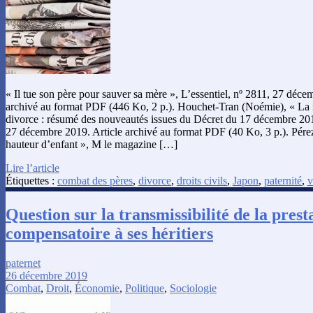
« Il tue son père pour sauver sa mère », L’essentiel, nº 2811, 27 décem
archivé au format PDF (446 Ko, 2 p.). Houchet-Tran (Noémie), « La 
divorce : résumé des nouveautés issues du Décret du 17 décembre 2019
27 décembre 2019. Article archivé au format PDF (40 Ko, 3 p.). Pérez
hauteur d’enfant », M le magazine […]
Lire l’article
Étiquettes :
combat des pères
,
divorce
,
droits civils
,
Japon
,
paternité
,
v
Question sur la transmissibilité de la prest
compensatoire à ses héritiers
paternet
26 décembre 2019
Combat
,
Droit
,
Économie
,
Politique
,
Sociologie