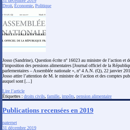
31 décembre 2019
Droit
,
Économie
,
Politique
Josso (Sandrine), Question écrite nº 16023 au ministre de l’action et 
l’imposition des pensions alimentaires [Journal officiel de la Républiq
parlementaires – Assemblée nationale », nº 4 A.N. (Q), 22 janvier 2
Josso attire l’attention de M. le ministre de l’action et des comptes pub
auquel sont […]
Lire l’article
Étiquettes :
droits civils
,
famille
,
impôts
,
pension alimentaire
Publications recensées en 2019
paternet
31 décembre 2019