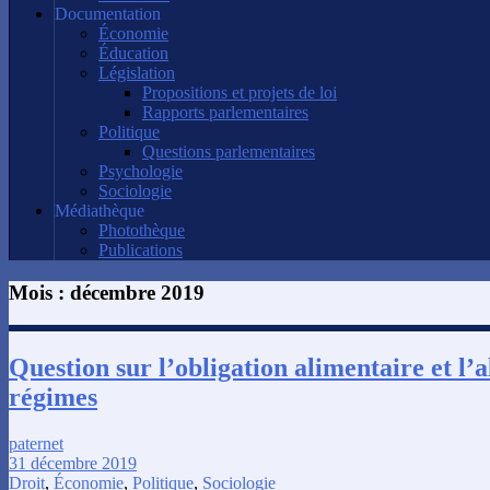
Documentation
Économie
Éducation
Législation
Propositions et projets de loi
Rapports parlementaires
Politique
Questions parlementaires
Psychologie
Sociologie
Médiathèque
Photothèque
Publications
Mois :
décembre 2019
Question sur l’obligation alimentaire et l’
régimes
paternet
31 décembre 2019
Droit
,
Économie
,
Politique
,
Sociologie