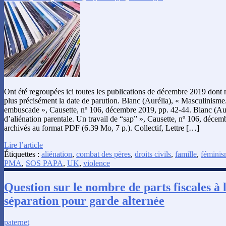
Ont été regroupées ici toutes les publications de décembre 2019 dont
plus précisément la date de parution. Blanc (Aurélia), « Masculinisme
embuscade », Causette, nº 106, décembre 2019, pp. 42-44. Blanc (Au
d’aliénation parentale. Un travail de “sap” », Causette, nº 106, décem
archivés au format PDF (6.39 Mo, 7 p.). Collectif, Lettre […]
Lire l’article
Étiquettes :
aliénation
,
combat des pères
,
droits civils
,
famille
,
fémini
PMA
,
SOS PAPA
,
UK
,
violence
Question sur le nombre de parts fiscales à 
séparation pour garde alternée
paternet