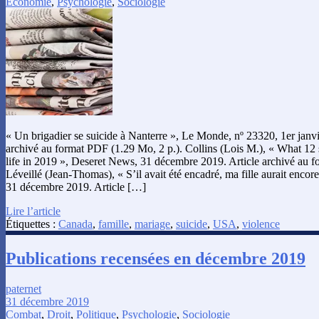
Économie
,
Psychologie
,
Sociologie
« Un brigadier se suicide à Nanterre », Le Monde, nº 23320, 1er janvi
archivé au format PDF (1.29 Mo, 2 p.). Collins (Lois M.), « What 12 s
life in 2019 », Deseret News, 31 décembre 2019. Article archivé au 
Léveillé (Jean-Thomas), « S’il avait été encadré, ma fille aurait encor
31 décembre 2019. Article […]
Lire l’article
Étiquettes :
Canada
,
famille
,
mariage
,
suicide
,
USA
,
violence
Publications recensées en décembre 2019
paternet
31 décembre 2019
Combat
,
Droit
,
Politique
,
Psychologie
,
Sociologie