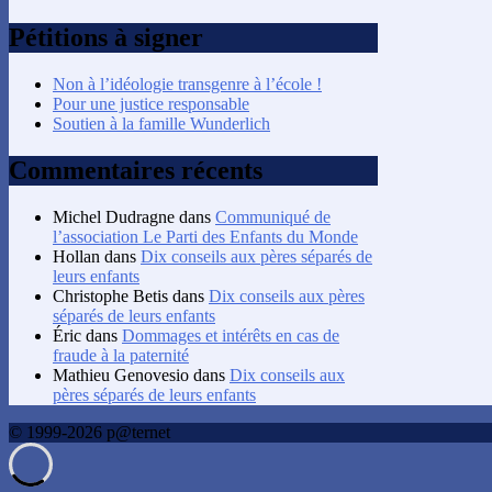
Pétitions à signer
Non à l’idéologie transgenre à l’école !
Pour une justice responsable
Soutien à la famille Wunderlich
Commentaires récents
Michel Dudragne
dans
Communiqué de
l’association Le Parti des Enfants du Monde
Hollan
dans
Dix conseils aux pères séparés de
leurs enfants
Christophe Betis
dans
Dix conseils aux pères
séparés de leurs enfants
Éric
dans
Dommages et intérêts en cas de
fraude à la paternité
Mathieu Genovesio
dans
Dix conseils aux
pères séparés de leurs enfants
© 1999-2026 p@ternet