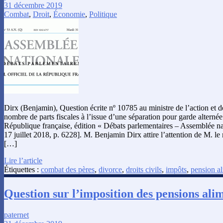
31 décembre 2019
Combat
,
Droit
,
Économie
,
Politique
Dirx (Benjamin), Question écrite nº 10785 au ministre de l’action et d
nombre de parts fiscales à l’issue d’une séparation pour garde alternée 
République française, édition « Débats parlementaires – Assemblée na
17 juillet 2018, p. 6228]. M. Benjamin Dirx attire l’attention de M. le 
[…]
Lire l’article
Étiquettes :
combat des pères
,
divorce
,
droits civils
,
impôts
,
pension al
Question sur l’imposition des pensions ali
paternet