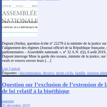
Dupont (Stella), question écrite nº 22278 à la ministre de la justice sur
l’alignement des régimes [Journal officiel de la République française,
parlementaires – Assemblée nationale », nº 32 A.N. (Q), 6 août 2019,
Dupont interroge Mme la garde des sceaux, ministre de la justice, sur 
veufs et veuves envers leurs […]
Lire l’article
Étiquettes :
discrimination
,
divorce
,
droits civils
,
famille
,
pension alim
Question sur l’exclusion de l’extension de
de loi relatif à la bioéthique
paternet
31 décembre 2019