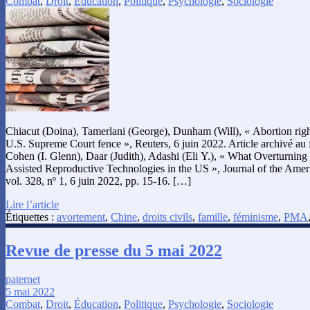
Combat
,
Droit
,
Éducation
,
Politique
,
Psychologie
,
Sociologie
Chiacut (Doina), Tamerlani (George), Dunham (Will), « Abortion right
U.S. Supreme Court fence », Reuters, 6 juin 2022. Article archivé au
Cohen (I. Glenn), Daar (Judith), Adashi (Eli Y.), « What Overturni
Assisted Reproductive Technologies in the US », Journal of the Amer
vol. 328, nº 1, 6 juin 2022, pp. 15-16. […]
Lire l’article
Étiquettes :
avortement
,
Chine
,
droits civils
,
famille
,
féminisme
,
PMA
Revue de presse du 5 mai 2022
paternet
5 mai 2022
Combat
,
Droit
,
Éducation
,
Politique
,
Psychologie
,
Sociologie