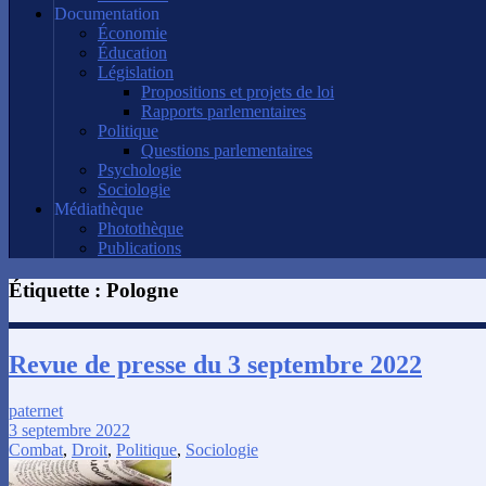
Documentation
Économie
Éducation
Législation
Propositions et projets de loi
Rapports parlementaires
Politique
Questions parlementaires
Psychologie
Sociologie
Médiathèque
Photothèque
Publications
Étiquette :
Pologne
Revue de presse du 3 septembre 2022
paternet
3 septembre 2022
Combat
,
Droit
,
Politique
,
Sociologie