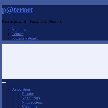
p@ternet
Réseau paternel – Fatherhood Network
À propos
Contact
Soutenir Paternet
Association
Histoire
Nos auteurs
Nous soutenir
S’abonner