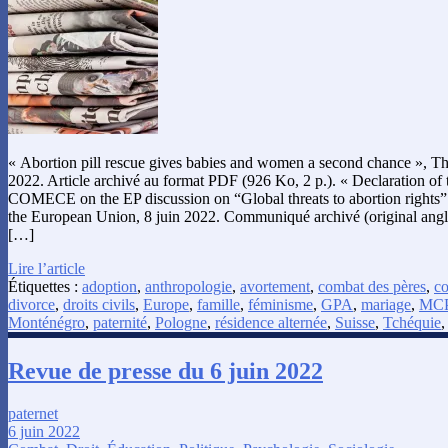
« Abortion pill rescue gives babies and women a second chance », The 
2022. Article archivé au format PDF (926 Ko, 2 p.). « Declaration of 
COMECE on the EP discussion on “Global threats to abortion rights”
the European Union, 8 juin 2022. Communiqué archivé (original anglai
[…]
Lire l’article
Étiquettes :
adoption
,
anthropologie
,
avortement
,
combat des pères
,
co
divorce
,
droits civils
,
Europe
,
famille
,
féminisme
,
GPA
,
mariage
,
MC
Monténégro
,
paternité
,
Pologne
,
résidence alternée
,
Suisse
,
Tchéquie
Revue de presse du 6 juin 2022
paternet
6 juin 2022