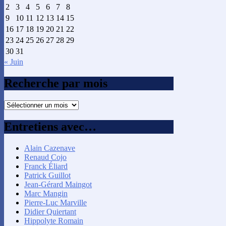
2
3
4
5
6
7
8
9
10
11
12
13
14
15
16
17
18
19
20
21
22
23
24
25
26
27
28
29
30
31
« Juin
Recherche par mois
Recherche
par
mois
Entretiens avec…
Alain Cazenave
Renaud Cojo
Franck Éliard
Patrick Guillot
Jean-Gérard Maingot
Marc Mangin
Pierre-Luc Marville
Didier Quiertant
Hippolyte Romain