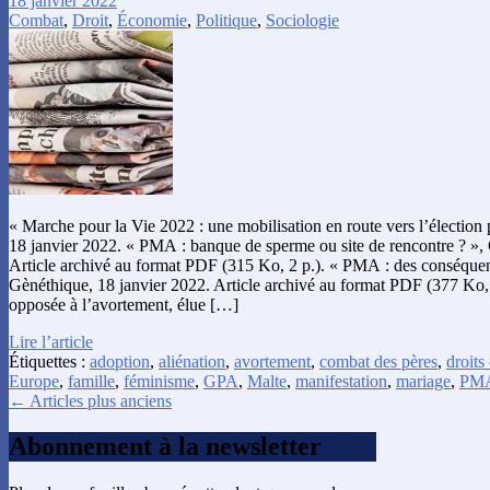
18 janvier 2022
Combat
,
Droit
,
Économie
,
Politique
,
Sociologie
« Marche pour la Vie 2022 : une mobilisation en route vers l’élection
18 janvier 2022. « PMA : banque de sperme ou site de rencontre ? »,
Article archivé au format PDF (315 Ko, 2 p.). « PMA : des conséquenc
Gènéthique, 18 janvier 2022. Article archivé au format PDF (377 Ko, 
opposée à l’avortement, élue […]
Lire l’article
Étiquettes :
adoption
,
aliénation
,
avortement
,
combat des pères
,
droits 
Europe
,
famille
,
féminisme
,
GPA
,
Malte
,
manifestation
,
mariage
,
PM
← Articles plus anciens
Abonnement à la newsletter