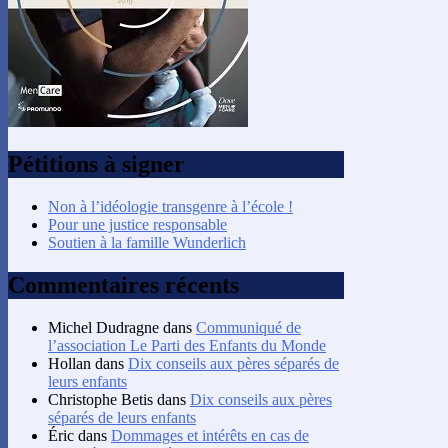
Pétitions à signer
Non à l’idéologie transgenre à l’école !
Pour une justice responsable
Soutien à la famille Wunderlich
Commentaires récents
Michel Dudragne
dans
Communiqué de
l’association Le Parti des Enfants du Monde
Hollan
dans
Dix conseils aux pères séparés de
leurs enfants
Christophe Betis
dans
Dix conseils aux pères
séparés de leurs enfants
Éric
dans
Dommages et intérêts en cas de