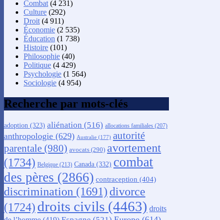
Combat
(4 231)
Culture
(292)
Droit
(4 911)
Économie
(2 535)
Éducation
(1 738)
Histoire
(101)
Philosophie
(40)
Politique
(4 429)
Psychologie
(1 564)
Sociologie
(4 954)
Recherche par mots-clés
aliénation
(516)
adoption
(323)
allocations familiales
(207)
autorité
anthropologie
(629)
Australie
(177)
avortement
parentale
(980)
avocats
(290)
combat
(1734)
Canada
(332)
Belgique
(213)
des pères
(2866)
contraception
(404)
discrimination
(1691)
divorce
droits civils
(4463)
(1724)
droits
Europe
(614)
Espagne
(521)
de l’homme
(419)