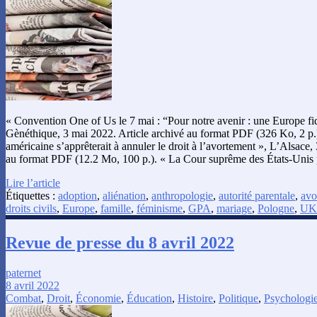
« Convention One of Us le 7 mai : “Pour notre avenir : une Europe fid
Gènéthique, 3 mai 2022. Article archivé au format PDF (326 Ko, 2 p
américaine s’apprêterait à annuler le droit à l’avortement », L’Alsace,
au format PDF (12.2 Mo, 100 p.). « La Cour suprême des États-Unis p
Lire l’article
Étiquettes :
adoption
,
aliénation
,
anthropologie
,
autorité parentale
,
avo
droits civils
,
Europe
,
famille
,
féminisme
,
GPA
,
mariage
,
Pologne
,
UK
Revue de presse du 8 avril 2022
paternet
8 avril 2022
Combat
,
Droit
,
Économie
,
Éducation
,
Histoire
,
Politique
,
Psychologi