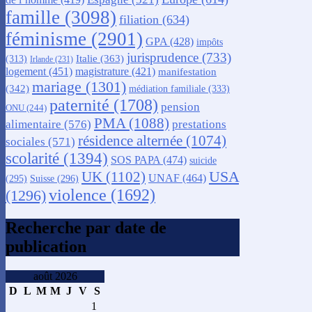
famille
(3098)
filiation
(634)
féminisme
(2901)
GPA
(428)
impôts
jurisprudence
(733)
Italie
(363)
(313)
Irlande
(231)
logement
(451)
magistrature
(421)
manifestation
mariage
(1301)
(342)
médiation familiale
(333)
paternité
(1708)
pension
ONU
(244)
PMA
(1088)
alimentaire
(576)
prestations
résidence alternée
(1074)
sociales
(571)
scolarité
(1394)
SOS PAPA
(474)
suicide
USA
UK
(1102)
UNAF
(464)
(295)
Suisse
(296)
violence
(1692)
(1296)
Recherche par date de
publication
août 2026
D
L
M
M
J
V
S
1