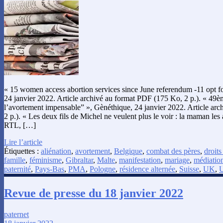
« 15 women access abortion services since June referendum -11 opt f
24 janvier 2022. Article archivé au format PDF (175 Ko, 2 p.). « 49èm
l’avortement impensable” », Gènéthique, 24 janvier 2022. Article ar
2 p.). « Les deux fils de Michel ne veulent plus le voir : la maman les 
RTL, […]
Lire l’article
Étiquettes :
aliénation
,
avortement
,
Belgique
,
combat des pères
,
droits
famille
,
féminisme
,
Gibraltar
,
Malte
,
manifestation
,
mariage
,
médiation
paternité
,
Pays-Bas
,
PMA
,
Pologne
,
résidence alternée
,
Suisse
,
UK
,
Revue de presse du 18 janvier 2022
paternet