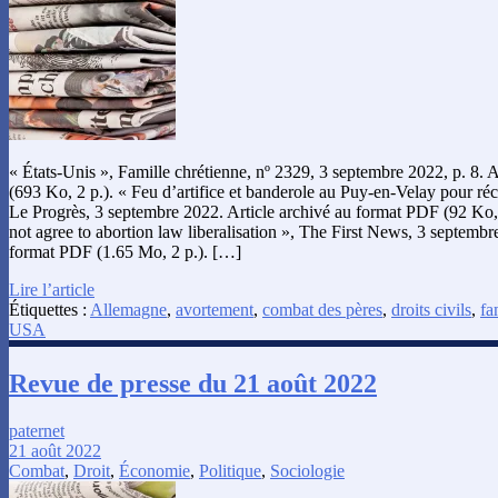
« États-Unis », Famille chrétienne, nº 2329, 3 septembre 2022, p. 8. 
(693 Ko, 2 p.). « Feu d’artifice et banderole au Puy-en-Velay pour récl
Le Progrès, 3 septembre 2022. Article archivé au format PDF (92 Ko, 1
not agree to abortion law liberalisation », The First News, 3 septembr
format PDF (1.65 Mo, 2 p.). […]
Lire l’article
Étiquettes :
Allemagne
,
avortement
,
combat des pères
,
droits civils
,
fa
USA
Revue de presse du 21 août 2022
paternet
21 août 2022
Combat
,
Droit
,
Économie
,
Politique
,
Sociologie