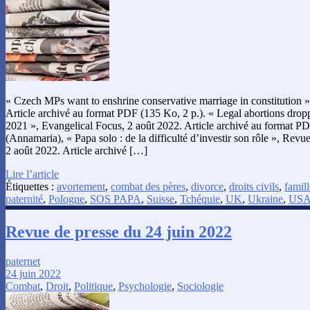
« Czech MPs want to enshrine conservative marriage in constitution
Article archivé au format PDF (135 Ko, 2 p.). « Legal abortions dropp
2021 », Evangelical Focus, 2 août 2022. Article archivé au format P
(Annamaria), « Papa solo : de la difficulté d’investir son rôle », Revu
2 août 2022. Article archivé […]
Lire l’article
Étiquettes :
avortement
,
combat des pères
,
divorce
,
droits civils
,
famill
paternité
,
Pologne
,
SOS PAPA
,
Suisse
,
Tchéquie
,
UK
,
Ukraine
,
US
Revue de presse du 24 juin 2022
paternet
24 juin 2022
Combat
,
Droit
,
Politique
,
Psychologie
,
Sociologie