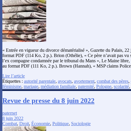
« Entrée en vigueur du divorce dématérialisé », Gazette du Palais, 22 
format PDF (114 Ko, 2 p.). Brion (Othélie), « Ce père n’avait pas vu se
l’ex compagne condamnée par le tribunal du Mans », Le Maine libre, 2
au format PDF (111 Ko, 2 p.). Brown (Hannah), « MSP claims Police
Lire l’article
Étiquettes :
autorité parentale
,
avocats
,
avortement
,
combat des pères
,
féminisme
,
mariage
,
médiation familiale
,
paternité
,
Pologne
,
scolarité
Revue de presse du 8 juin 2022
paternet
8 juin 2022
Combat
,
Droit
,
Économie
,
Politique
,
Sociologie