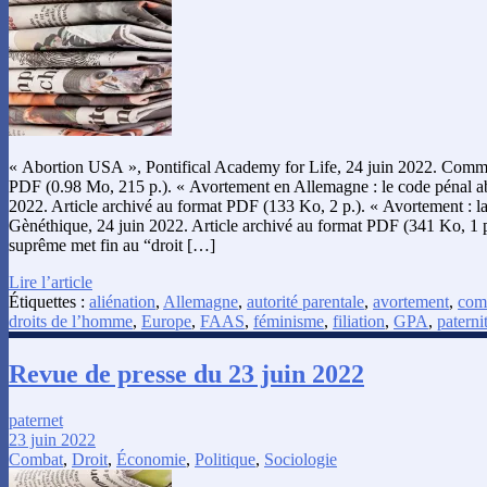
« Abortion USA », Pontifical Academy for Life, 24 juin 2022. Comm
PDF (0.98 Mo, 215 p.). « Avortement en Allemagne : le code pénal a
2022. Article archivé au format PDF (133 Ko, 2 p.). « Avortement : l
Gènéthique, 24 juin 2022. Article archivé au format PDF (341 Ko, 1 p.
suprême met fin au “droit […]
Lire l’article
Étiquettes :
aliénation
,
Allemagne
,
autorité parentale
,
avortement
,
comb
droits de l’homme
,
Europe
,
FAAS
,
féminisme
,
filiation
,
GPA
,
paterni
Revue de presse du 23 juin 2022
paternet
23 juin 2022
Combat
,
Droit
,
Économie
,
Politique
,
Sociologie