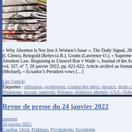
« Why Abortion Is Not Just A Women’s Issue », The Daily Signal, 28
(I. Glenn), Reingold (Rebecca B.), Gostin (Lawrence O.), « Supreme
Abortion Law. Beginning to Unravel Roe v Wade », Journal of the A
vol. 327, nº 7, 28 janvier 2022, pp. 621-622. Article archivé au form
(Michael), « Ecuador’s President vows […]
Lire l’article
Étiquettes :
aliénation
,
avortement
,
combat des pères
,
divorce
,
droits c
féminisme
,
inceste
,
paternité
,
Pologne
,
résidence alternée
,
USA
,
viol
Revue de presse du 24 janvier 2022
paternet
24 janvier 2022
Combat
,
Droit
,
Politique
,
Psychologie
,
Sociologie