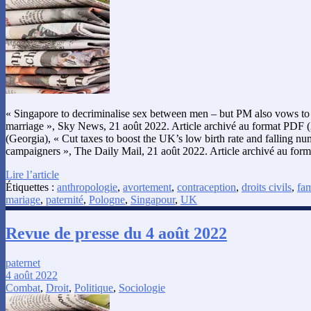
« Singapore to decriminalise sex between men – but PM also vows to s
marriage », Sky News, 21 août 2022. Article archivé au format PDF (
(Georgia), « Cut taxes to boost the UK’s low birth rate and falling nu
campaigners », The Daily Mail, 21 août 2022. Article archivé au fo
Lire l’article
Étiquettes :
anthropologie
,
avortement
,
contraception
,
droits civils
,
fam
mariage
,
paternité
,
Pologne
,
Singapour
,
UK
Revue de presse du 4 août 2022
paternet
4 août 2022
Combat
,
Droit
,
Politique
,
Sociologie