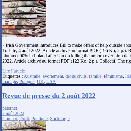
« Irish Government introduces Bill to make offers of help outside abort
To Life, 4 août 2022. Article archivé au format PDF (196 Ko, 2 p.). 
plummet 90% in Poland after ban on killing the unborn over birth def
2022. Article archivé au format PDF (122 Ko, 2 p.). Collectif, The ri
Lire l’article
Étiquettes :
Australie
,
avortement
,
droits civils
,
famille
,
féminisme
,
Irl
mariage
,
Pologne
,
UK
,
USA
Revue de presse du 2 août 2022
paternet
2 août 2022
Combat
,
Droit
,
Politique
,
Sociologie