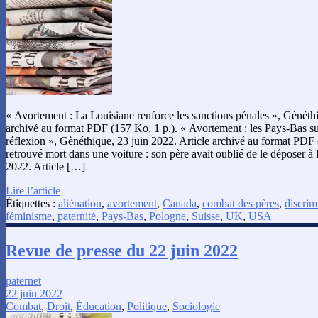
« Avortement : La Louisiane renforce les sanctions pénales », Gènéthi
archivé au format PDF (157 Ko, 1 p.). « Avortement : les Pays-Bas su
réflexion », Gènéthique, 23 juin 2022. Article archivé au format PDF
retrouvé mort dans une voiture : son père avait oublié de le déposer à 
2022. Article […]
Lire l’article
Étiquettes :
aliénation
,
avortement
,
Canada
,
combat des pères
,
discrim
féminisme
,
paternité
,
Pays-Bas
,
Pologne
,
Suisse
,
UK
,
USA
Revue de presse du 22 juin 2022
paternet
22 juin 2022
Combat
,
Droit
,
Éducation
,
Politique
,
Sociologie