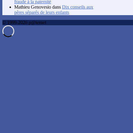
fraude à la paternité
Mathieu Genovesio
dans
Dix conseils aux
pères séparés de leurs enfants
© 1999-2026 p@ternet