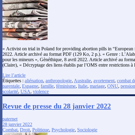
« Activist on trial in Poland for providing abortion pills in “European 
2022. Article archivé au format PDF (129 Ko, 2 p.). « Genre : L’Alaba
pour les mineurs », Gènéthique, 8 avril 2022. Article archivé au form
(Claire), « Décryptage des liens établis par l’OMS entre restrictions à
Lire l’article
Étiquettes :
aliénation
,
anthropologie
,
Australie
,
avortement
,
combat d
parentale
,
Espagne
,
famille
,
féminisme
,
Italie
,
mariage
,
ONU
,
pension
scolarité
,
USA
,
violence
Revue de presse du 28 janvier 2022
paternet
28 janvier 2022
Combat
,
Droit
,
Politique
,
Psychologie
,
Sociologie