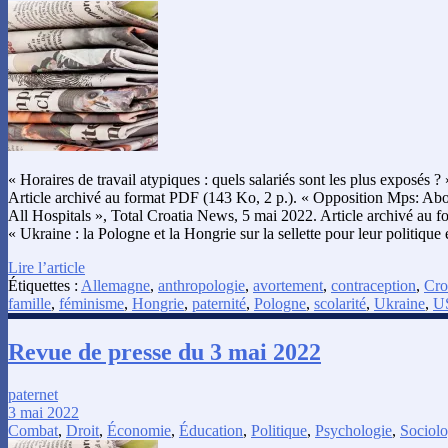
« Horaires de travail atypiques : quels salariés sont les plus exposés ?
Article archivé au format PDF (143 Ko, 2 p.). « Opposition Mps: Abo
All Hospitals », Total Croatia News, 5 mai 2022. Article archivé au f
« Ukraine : la Pologne et la Hongrie sur la sellette pour leur politique
Lire l’article
Étiquettes :
Allemagne
,
anthropologie
,
avortement
,
contraception
,
Cro
famille
,
féminisme
,
Hongrie
,
paternité
,
Pologne
,
scolarité
,
Ukraine
,
U
Revue de presse du 3 mai 2022
paternet
3 mai 2022
Combat
,
Droit
,
Économie
,
Éducation
,
Politique
,
Psychologie
,
Sociolo