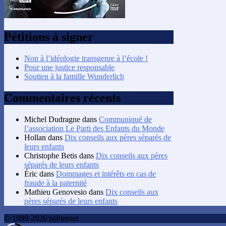
Pétitions à signer
Non à l’idéologie transgenre à l’école !
Pour une justice responsable
Soutien à la famille Wunderlich
Commentaires récents
Michel Dudragne
dans
Communiqué de
l’association Le Parti des Enfants du Monde
Hollan
dans
Dix conseils aux pères séparés de
leurs enfants
Christophe Betis
dans
Dix conseils aux pères
séparés de leurs enfants
Éric
dans
Dommages et intérêts en cas de
fraude à la paternité
Mathieu Genovesio
dans
Dix conseils aux
pères séparés de leurs enfants
© 1999-2026 p@ternet