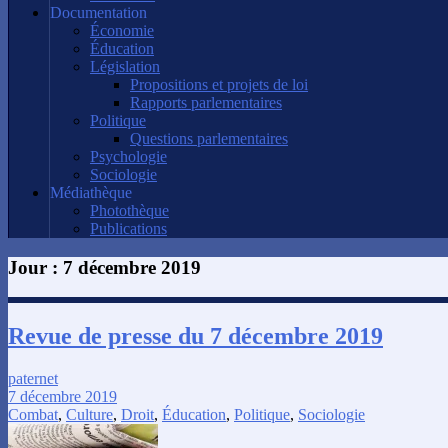
Documentation
Économie
Éducation
Législation
Propositions et projets de loi
Rapports parlementaires
Politique
Questions parlementaires
Psychologie
Sociologie
Médiathèque
Photothèque
Publications
Jour :
7 décembre 2019
Revue de presse du 7 décembre 2019
paternet
7 décembre 2019
Combat
,
Culture
,
Droit
,
Éducation
,
Politique
,
Sociologie