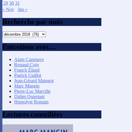
29
30
31
« Nov
Jan »
Recherche par mois
Recherche
par
mois
Entretiens avec…
Alain Cazenave
Renaud Cojo
Franck Éliard
Patrick Guillot
Jean-Gérard Maingot
Marc Mangin
Pierre-Luc Marville
Didier Quiertant
Hippolyte Romain
Lectures conseillées