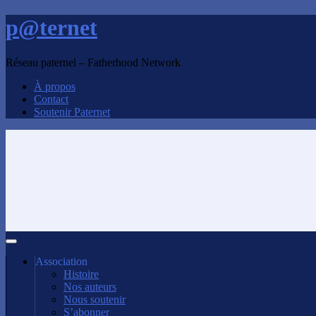
p@ternet
Réseau paternel – Fatherhood Network
À propos
Contact
Soutenir Paternet
Association
Histoire
Nos auteurs
Nous soutenir
S’abonner