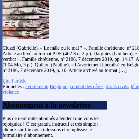
Cluzel (Gabrielle), « Le mâle ou le mal ? », Famille chrétienne, nº 2
Article archivé au format PDF (462 Ko, 2 p.). Dargnies (Guilhem), 
verdict », Famille chrétienne, nº 2186, 7 décembre 2019, pp. 14-17. 
(1.04 Mo, 5 p.). Quillon (Pauline), « L’avortement libéralisé en Belgi
nº 2186, 7 décembre 2019, p. 10. Article archivé au format […]
Lire l’article
Étiquettes :
avortement
,
Belgique
,
combat des pères
,
droits civils
,
fém
violence
Abonnement à la newsletter
Plus de neuf mille abonnés attendent que vous les
rejoigniez ! C’est gratuit, instructif et très simple :
cliquez sur l’image ci-dessous et remplissez le
formulaire d’abonnement.