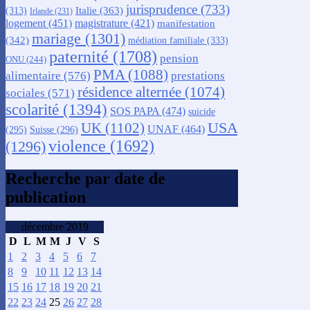
jurisprudence
(733)
Italie
(363)
(313)
Irlande
(231)
logement
(451)
magistrature
(421)
manifestation
mariage
(1301)
(342)
médiation familiale
(333)
paternité
(1708)
pension
ONU
(244)
PMA
(1088)
alimentaire
(576)
prestations
résidence alternée
(1074)
sociales
(571)
scolarité
(1394)
SOS PAPA
(474)
suicide
USA
UK
(1102)
UNAF
(464)
(295)
Suisse
(296)
violence
(1692)
(1296)
Recherche par date de
publication
décembre 2019
D
L
M
M
J
V
S
1
2
3
4
5
6
7
8
9
10
11
12
13
14
15
16
17
18
19
20
21
22
23
24
25
26
27
28