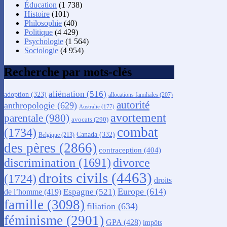
Éducation
(1 738)
Histoire
(101)
Philosophie
(40)
Politique
(4 429)
Psychologie
(1 564)
Sociologie
(4 954)
Recherche par mots-clés
aliénation
(516)
adoption
(323)
allocations familiales
(207)
autorité
anthropologie
(629)
Australie
(177)
avortement
parentale
(980)
avocats
(290)
combat
(1734)
Canada
(332)
Belgique
(213)
des pères
(2866)
contraception
(404)
discrimination
(1691)
divorce
droits civils
(4463)
(1724)
droits
Europe
(614)
Espagne
(521)
de l’homme
(419)
famille
(3098)
filiation
(634)
féminisme
(2901)
GPA
(428)
impôts