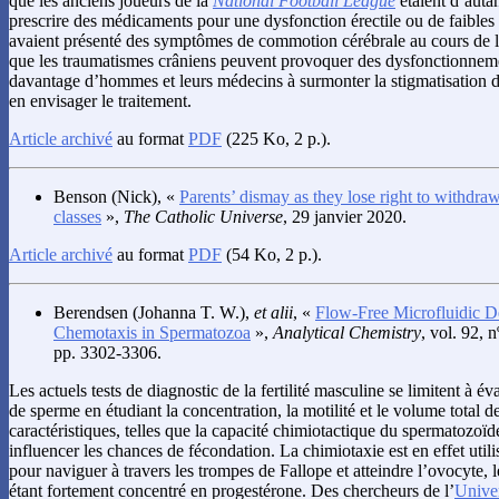
que les anciens joueurs de la
National Football League
étaient d’autan
prescrire des médicaments pour une dysfonction érectile ou de faibles 
avaient présenté des symptômes de commotion cérébrale au cours de leu
que les traumatismes crâniens peuvent provoquer des dysfonctionneme
davantage d’hommes et leurs médecins à surmonter la stigmatisation de 
en envisager le traitement.
Article archivé
au format
PDF
(225 Ko, 2 p.).
Benson
(Nick), «
Parents’ dismay as they lose right to withdra
classes
»,
The Catholic Universe
, 29 janvier 2020.
Article archivé
au format
PDF
(54 Ko, 2 p.).
Berendsen
(Johanna T. W.),
et alii
, «
Flow-Free Microfluidic D
Chemotaxis in Spermatozoa
»,
Analytical Chemistry
, vol. 92, 
pp. 3302-3306.
Les actuels tests de diagnostic de la fertilité masculine se limitent à év
de sperme en étudiant la concentration, la motilité et le volume total 
caractéristiques, telles que la capacité chimiotactique du spermatozoï
influencer les chances de fécondation. La chimiotaxie est en effet util
pour naviguer à travers les trompes de Fallope et atteindre l’ovocyte, l
étant fortement concentré en progestérone. Des chercheurs de l’
Unive