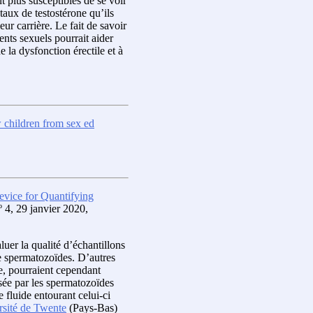
t plus susceptibles de se voir
taux de testostérone qu’ils
r carrière. Le fait de savoir
nts sexuels pourrait aider
la dysfonction érectile et à
w children from sex ed
evice for Quantifying
nº 4, 29 janvier 2020,
aluer la qualité d’échantillons
de spermatozoïdes. D’autres
de, pourraient cependant
isée par les spermatozoïdes
e fluide entourant celui-ci
rsité de Twente
(Pays-Bas)