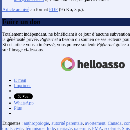
Article archivé
au format
PDF
(95 Ko, 3 p.).
Faire un don
Totalement indépendant, ne bénéficiant à ce jour d’aucune subvention
la générosité privée,
P@ternet
a besoin du soutien de ses lecteurs pour
Si cet article vous a intéressé, vous pouvez soutenir
P@ternet
grâce à 
sur l’image ci-dessous.
E-mail
Imprimer
WhatsApp
Plus
Étiquettes :
anthropologie
,
autorité parentale
,
avortement
,
Canada
,
com
droits civils
,
féminisme
,
Inde
,
mariage
,
paternité
,
PMA
,
scolarité
,
Suis