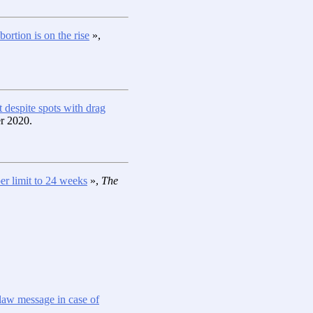
ortion is on the rise
»,
t despite spots with drag
er 2020.
per limit to 24 weeks
»,
The
 law message in case of