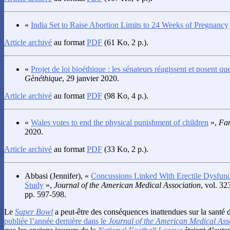
«
India Set to Raise Abortion Limits to 24 Weeks of Pregnancy
Article archivé
au format
PDF
(61 Ko, 2 p.).
«
Projet de loi bioéthique : les sénateurs réagissent et posent qu
Gènéthique
, 29 janvier 2020.
Article archivé
au format
PDF
(98 Ko, 4 p.).
«
Wales votes to end the physical punishment of children
»,
Fa
2020.
Article archivé
au format
PDF
(33 Ko, 2 p.).
Abbasi
(Jennifer), «
Concussions Linked With Erectile Dysfunct
Study
»,
Journal of the American Medical Association
, vol. 32
pp. 597-598.
Le
Super Bowl
a peut-être des conséquences inattendues sur la santé 
publiée l’année dernière dans le
Journal of the American Medical Ass