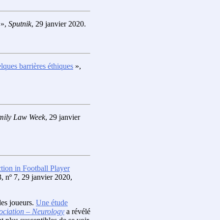
»,
Sputnik
, 29 janvier 2020.
elques barrières éthiques
»,
mily Law Week
, 29 janvier
ion in Football Player
3, nº 7, 29 janvier 2020,
des joueurs.
Une étude
ociation – Neurology
a révélé