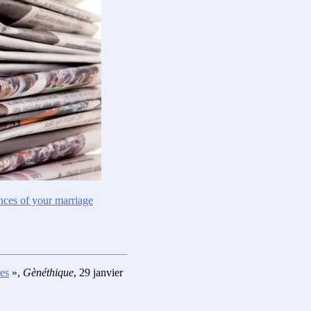
nces of your marriage
nes
»,
Gènéthique
, 29 janvier