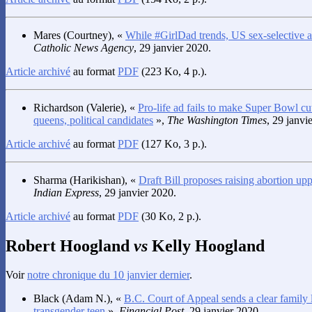
Mares
(Courtney), «
While #GirlDad trends, US sex-selective ab
Catholic News Agency
, 29 janvier 2020.
Article archivé
au format
PDF
(223 Ko, 4 p.).
Richardson
(Valerie), «
Pro-life ad fails to make Super Bowl cu
queens, political candidates
»,
The Washington Times
, 29 janvi
Article archivé
au format
PDF
(127 Ko, 3 p.).
Sharma
(Harikishan), «
Draft Bill proposes raising abortion up
Indian Express
, 29 janvier 2020.
Article archivé
au format
PDF
(30 Ko, 2 p.).
Robert Hoogland
vs
Kelly Hoogland
Voir
notre chronique du 10 janvier dernier
.
Black
(Adam N.), «
B.C. Court of Appeal sends a clear family
transgender teen
»,
Financial Post
, 29 janvier 2020.