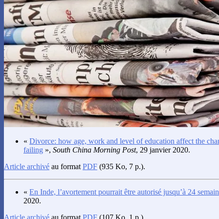
«
Divorce: how age, work and level of education affect the cha
failing
»,
South China Morning Post
, 29 janvier 2020.
Article archivé
au format
PDF
(935 Ko, 7 p.).
«
En Inde, l’avortement pourrait être autorisé jusqu’à 24 semai
2020.
Article archivé
au format
PDF
(107 Ko, 1 p.).