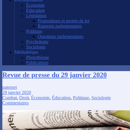
Économie
Éducation
Législation
Propositions et projets de loi
Rapports parlementaires
Politique
Questions parlementaires
Psychologie
Sociologie
Médiathèque
Photothèque
Publications
Revue de presse du 29 janvier 2020
paternet
29 janvier 2020
Combat
,
Droit
,
Économie
,
Éducation
,
Politique
,
Sociologie
Commentaires