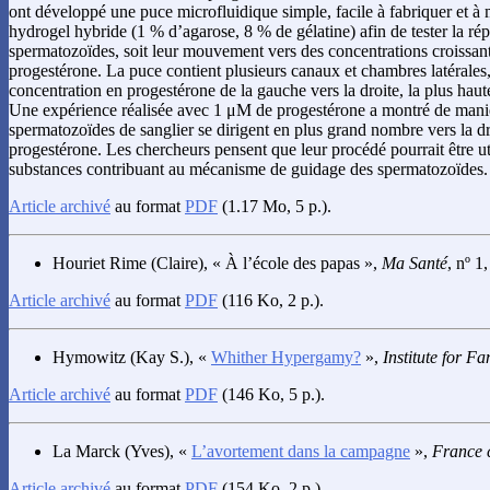
ont développé une puce microfluidique simple, facile à fabriquer et à 
hydrogel hybride (1 % d’agarose, 8 % de gélatine) afin de tester la ré
spermatozoïdes, soit leur mouvement vers des concentrations croissan
progestérone. La puce contient plusieurs canaux et chambres latérales
concentration en progestérone de la gauche vers la droite, la plus haute
Une expérience réalisée avec 1 μM de progestérone a montré de maniè
spermatozoïdes de sanglier se dirigent en plus grand nombre vers la droi
progestérone. Les chercheurs pensent que leur procédé pourrait être uti
substances contribuant au mécanisme de guidage des spermatozoïdes.
Article archivé
au format
PDF
(1.17 Mo, 5 p.).
Houriet Rime
(Claire), « À l’école des papas »,
Ma Santé
, nº 1
Article archivé
au format
PDF
(116 Ko, 2 p.).
Hymowitz
(Kay S.), «
Whither Hypergamy?
»,
Institute for Fa
Article archivé
au format
PDF
(146 Ko, 5 p.).
La Marck
(Yves), «
L’avortement dans la campagne
»,
France 
Article archivé
au format
PDF
(154 Ko, 2 p.).