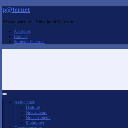
p@ternet
Réseau paternel – Fatherhood Network
À propos
Contact
Soutenir Paternet
Association
Histoire
Nos auteurs
Nous soutenir
S’abonner
Documentation