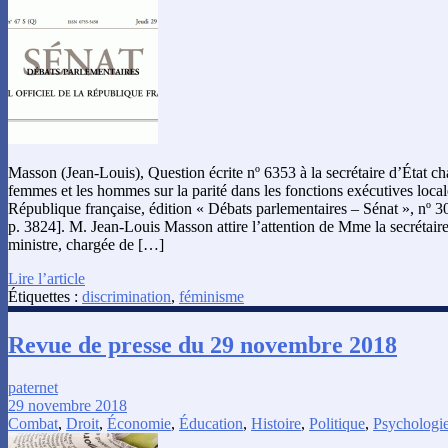
Masson (Jean-Louis), Question écrite nº 6353 à la secrétaire d’État cha
femmes et les hommes sur la parité dans les fonctions exécutives locale
République française, édition « Débats parlementaires – Sénat », nº 30
p. 3824]. M. Jean-Louis Masson attire l’attention de Mme la secrétair
ministre, chargée de […]
Lire l’article
Étiquettes :
discrimination
,
féminisme
Revue de presse du 29 novembre 2018
paternet
29 novembre 2018
Combat
,
Droit
,
Économie
,
Éducation
,
Histoire
,
Politique
,
Psychologi