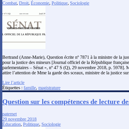
Combat
,
Droit
,
Économie
,
Politique
,
Sociologie
Bertrand (Anne-Marie), Question écrite nº 7871 à la ministre de la ju
pour la justice des mineurs [Journal officiel de la République français
parlementaires – Sénat », nº 47 S (Q), 29 novembre 2018, p. 5978]
attire l’attention de Mme la garde des sceaux, ministre de la justice sur
Lire l’article
Étiquettes :
famille
,
magistrature
Question sur les compétences de lecture de
paternet
29 novembre 2018
Éducation
,
Politique
,
Sociologie