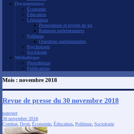
Documentation
Économie
Éducation
Législation
Propositions et projets de loi
Rapports parlementaires
Politique
Questions parlementaires
Psychologie
Sociologie
Médiathèque
Photothèque
Publications
Mois :
novembre 2018
Revue de presse du 30 novembre 2018
paternet
30 novembre 2018
Combat
,
Droit
,
Économie
,
Éducation
,
Politique
,
Sociologie