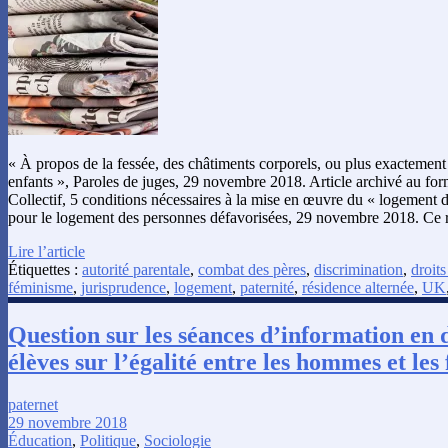
« À propos de la fessée, des châtiments corporels, ou plus exactement 
enfants », Paroles de juges, 29 novembre 2018. Article archivé au fo
Collectif, 5 conditions nécessaires à la mise en œuvre du « logement 
pour le logement des personnes défavorisées, 29 novembre 2018. Ce r
Lire l’article
Étiquettes :
autorité parentale
,
combat des pères
,
discrimination
,
droits
féminisme
,
jurisprudence
,
logement
,
paternité
,
résidence alternée
,
UK
Question sur les séances d’information en 
élèves sur l’égalité entre les hommes et le
paternet
29 novembre 2018
Éducation
,
Politique
,
Sociologie