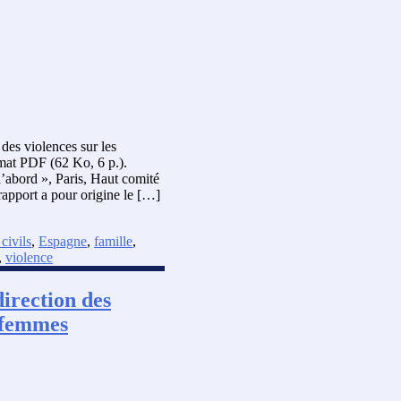
des violences sur les
rmat PDF (62 Ko, 6 p.).
d’abord », Paris, Haut comité
apport a pour origine le […]
 civils
,
Espagne
,
famille
,
,
violence
direction des
s femmes