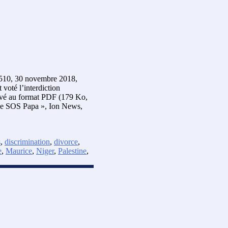
22510, 30 novembre 2018,
 voté l’interdiction
hivé au format PDF (179 Ko,
once SOS Papa », Ion News,
s
,
discrimination
,
divorce
,
e
,
Maurice
,
Niger
,
Palestine
,