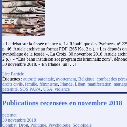
« Le débat sur la fessée relancé », La République des Pyrénées, nº 
p. 46. Article archivé au format PDF (265 Ko, 2 p.). « Les députés ont
symbolique de la fessée », La Croix, 30 novembre 2018. Article arc
2 p.). « “Ena bann institision zot program zis kriminaliz zom”, dén
30 novembre 2018. « En Irlande, un […]
Lire l’article
Étiquettes :
autorité parentale
,
avortement
,
Belgique
,
combat des père
droits civils
,
famille
,
féminisme
,
Irlande
,
Liban
,
manifestation
,
mariag
paternité
,
SOS PAPA
,
USA
,
violence
Publications recensées en novembre 2018
paternet
30 novembre 2018
Combat
,
Droit
,
Politique
,
Psychologie
,
Sociologie