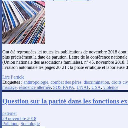
Ont été regroupées ici toutes les publications de novembre 2018 dont
plus précisément la date de parution. Lettre de la conférence nationa
(Union nationale des associations familiales), nº 45, novembre 2018. 
livraison automnale les pages 20-21 : la prose erratique et laborieuse 
Lire l’article
Étiquettes :
anthropologie
,
combat des pères
,
discrimination
,
droits civ
mariage
,
résidence alternée
,
SOS PAPA
,
UNAF
,
USA
,
violence
Question sur la parité dans les fonctions ex
paternet
29 novembre 2018
Politique
,
Sociologie