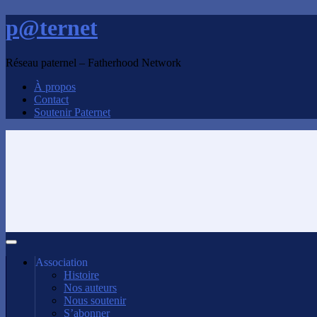
p@ternet
Réseau paternel – Fatherhood Network
À propos
Contact
Soutenir Paternet
Association
Histoire
Nos auteurs
Nous soutenir
S’abonner