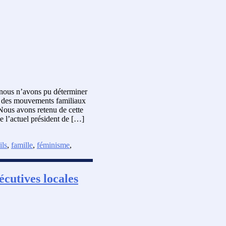
 nous n’avons pu déterminer
le des mouvements familiaux
Nous avons retenu de cette
de l’actuel président de […]
ils
,
famille
,
féminisme
,
écutives locales