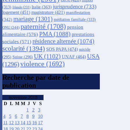
impôts
jurisprudence
(733)
Italie
(363)
(313)
Irlande
(231)
logement
(451)
magistrature
(421)
manifestation
mariage
(1301)
(342)
médiation familiale
(333)
paternité
(1708)
pension
ONU
(244)
PMA
(1088)
alimentaire
(576)
prestations
résidence alternée
(1074)
sociales
(571)
scolarité
(1394)
SOS PAPA
(474)
suicide
USA
UK
(1102)
UNAF
(464)
(295)
Suisse
(296)
violence
(1692)
(1296)
Recherche par date de
publication
novembre 2018
D
L
M
M
J
V
S
1
2
3
4
5
6
7
8
9
10
11
12
13
14
15
16
17
18
19
20
21
22
23
24