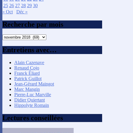
25
26
27
28
29
30
« Oct
Déc »
Recherche par mois
Recherche
par
mois
Entretiens avec…
Alain Cazenave
Renaud Cojo
Franck Éliard
Patrick Guillot
Jean-Gérard Maingot
Marc Mangin
Pierre-Luc Marville
Didier Quiertant
Hippolyte Romain
Lectures conseillées