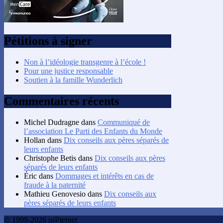
Pétitions à signer
Non à l’idéologie transgenre à l’école !
Pour une justice responsable
Soutien à la famille Wunderlich
Commentaires récents
Michel Dudragne
dans
Communiqué de
l’association Le Parti des Enfants du Monde
Hollan
dans
Dix conseils aux pères séparés de
leurs enfants
Christophe Betis
dans
Dix conseils aux pères
séparés de leurs enfants
Éric
dans
Dommages et intérêts en cas de
fraude à la paternité
Mathieu Genovesio
dans
Dix conseils aux
pères séparés de leurs enfants
© 1999-2026 p@ternet