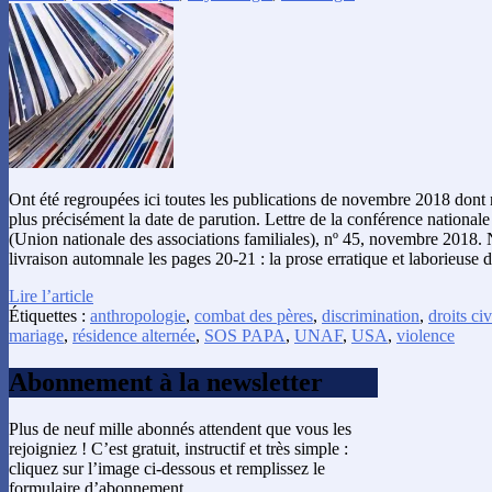
Ont été regroupées ici toutes les publications de novembre 2018 dont
plus précisément la date de parution. Lettre de la conférence nationa
(Union nationale des associations familiales), nº 45, novembre 2018. 
livraison automnale les pages 20-21 : la prose erratique et laborieuse 
Lire l’article
Étiquettes :
anthropologie
,
combat des pères
,
discrimination
,
droits civ
mariage
,
résidence alternée
,
SOS PAPA
,
UNAF
,
USA
,
violence
Abonnement à la newsletter
Plus de neuf mille abonnés attendent que vous les
rejoigniez ! C’est gratuit, instructif et très simple :
cliquez sur l’image ci-dessous et remplissez le
formulaire d’abonnement.