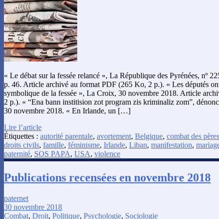
« Le débat sur la fessée relancé », La République des Pyrénées, nº 
p. 46. Article archivé au format PDF (265 Ko, 2 p.). « Les députés ont
symbolique de la fessée », La Croix, 30 novembre 2018. Article arc
2 p.). « “Ena bann institision zot program zis kriminaliz zom”, dén
30 novembre 2018. « En Irlande, un […]
Lire l’article
Étiquettes :
autorité parentale
,
avortement
,
Belgique
,
combat des père
droits civils
,
famille
,
féminisme
,
Irlande
,
Liban
,
manifestation
,
mariag
paternité
,
SOS PAPA
,
USA
,
violence
Publications recensées en novembre 2018
paternet
30 novembre 2018
Combat
,
Droit
,
Politique
,
Psychologie
,
Sociologie