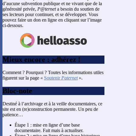
d’aucune subvention publique et ne vivant que de la
générosité privée,
P@ternet
a besoin du soutien de
ses lecteurs pour continuer, et se développer. Vous
pouvez faire un don en ligne en cliquant sur l’image
ci-dessous.
Mieux encore : adhérez !
Comment ? Pourquoi ? Toutes les informations utiles
figurent sur la page «
Soutenir
Paternet
».
Bloc-note
Destiné à l’archivage et à la veille documentaires, ce
site est en (re)construction permanente. Un peu de
patience…
Étape 1 : mise en ligne d’une base
documentaire. Fait mais à actualiser.
Étape 2 : mise en ligne d’une base historique.