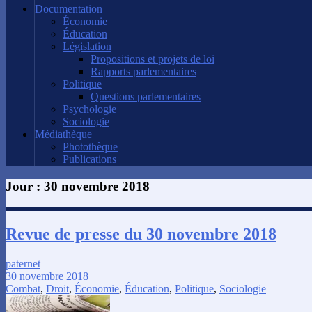
Documentation
Économie
Éducation
Législation
Propositions et projets de loi
Rapports parlementaires
Politique
Questions parlementaires
Psychologie
Sociologie
Médiathèque
Photothèque
Publications
Jour :
30 novembre 2018
Revue de presse du 30 novembre 2018
paternet
30 novembre 2018
Combat
,
Droit
,
Économie
,
Éducation
,
Politique
,
Sociologie