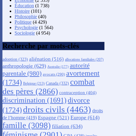
Économie
(2 535)
Éducation
(1 738)
Histoire
(101)
Philosophie
(40)
Politique
(4 429)
Psychologie
(1 564)
Sociologie
(4 954)
Recherche par mots-clés
aliénation
(516)
adoption
(323)
allocations familiales
(207)
autorité
anthropologie
(629)
Australie
(177)
avortement
parentale
(980)
avocats
(290)
combat
(1734)
Canada
(332)
Belgique
(213)
des pères
(2866)
contraception
(404)
discrimination
(1691)
divorce
droits civils
(4463)
(1724)
droits
Europe
(614)
Espagne
(521)
de l’homme
(419)
famille
(3098)
filiation
(634)
féminisme
(2901)
GPA
(428)