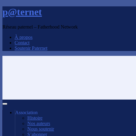
p@ternet
Réseau paternel – Fatherhood Network
À propos
Contact
Soutenir Paternet
Association
Histoire
Nos auteurs
Nous soutenir
S’abonner