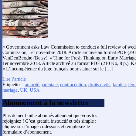
« Government asks Law Commission to conduct a full review of wed
Commission, 1er novembre 2018. Article archivé au format PDF (39 K
VanDenBerghe (Betsy), « Time for Fresh Thinking on Early Marriage
1er novembre 2018. Article archivé au format PDF (210 Ko, 8 p.). Ka
« L’incompétence du juge français pour statuer sur le […]
Lire l’article
Étiquettes :
autorité parentale
,
contraception
,
droits civils
,
famille
,
fém
mariage
,
UK
,
USA
Abonnement à la newsletter
Plus de neuf mille abonnés attendent que vous les
rejoigniez ! C’est gratuit, instructif et très simple :
cliquez sur l’image ci-dessous et remplissez le
formulaire d’abonnement.