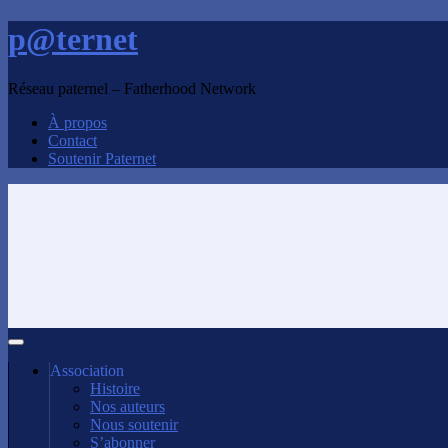
p@ternet
Réseau paternel – Fatherhood Network
À propos
Contact
Soutenir Paternet
Association
Histoire
Nos auteurs
Nous soutenir
S’abonner