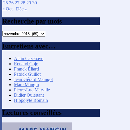
25
26
27
28
29
30
« Oct
Déc »
Recherche par mois
Recherche
par
mois
Entretiens avec…
Alain Cazenave
Renaud Cojo
Franck Éliard
Patrick Guillot
Jean-Gérard Maingot
Marc Mangin
Pierre-Luc Marville
Didier Quiertant
Hippolyte Romain
Lectures conseillées