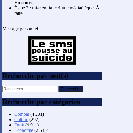
En cours.
Étape 3 : mise en ligne d’une médiathèque. À
faire.
Message personnel…
Recherche par mot(s)
Rechercher :
Recherche par catégories
Combat
(4 231)
Culture
(292)
Droit
(4 911)
Économie
(2 535)