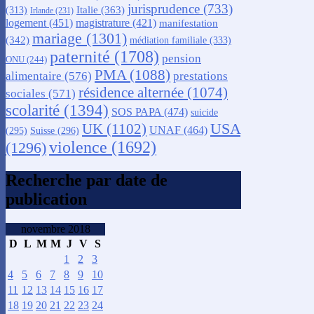
jurisprudence
(733)
Italie
(363)
(313)
Irlande
(231)
logement
(451)
magistrature
(421)
manifestation
mariage
(1301)
(342)
médiation familiale
(333)
paternité
(1708)
pension
ONU
(244)
PMA
(1088)
alimentaire
(576)
prestations
résidence alternée
(1074)
sociales
(571)
scolarité
(1394)
SOS PAPA
(474)
suicide
USA
UK
(1102)
UNAF
(464)
(295)
Suisse
(296)
violence
(1692)
(1296)
Recherche par date de
publication
novembre 2018
D
L
M
M
J
V
S
1
2
3
4
5
6
7
8
9
10
11
12
13
14
15
16
17
18
19
20
21
22
23
24