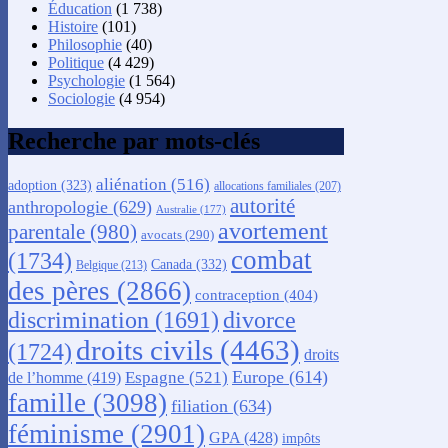
Éducation
(1 738)
Histoire
(101)
Philosophie
(40)
Politique
(4 429)
Psychologie
(1 564)
Sociologie
(4 954)
Recherche par mots-clés
aliénation
(516)
adoption
(323)
allocations familiales
(207)
autorité
anthropologie
(629)
Australie
(177)
avortement
parentale
(980)
avocats
(290)
combat
(1734)
Canada
(332)
Belgique
(213)
des pères
(2866)
contraception
(404)
discrimination
(1691)
divorce
droits civils
(4463)
(1724)
droits
Europe
(614)
Espagne
(521)
de l’homme
(419)
famille
(3098)
filiation
(634)
féminisme
(2901)
GPA
(428)
impôts