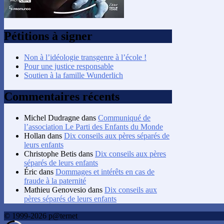
Pétitions à signer
Non à l’idéologie transgenre à l’école !
Pour une justice responsable
Soutien à la famille Wunderlich
Commentaires récents
Michel Dudragne
dans
Communiqué de
l’association Le Parti des Enfants du Monde
Hollan
dans
Dix conseils aux pères séparés de
leurs enfants
Christophe Betis
dans
Dix conseils aux pères
séparés de leurs enfants
Éric
dans
Dommages et intérêts en cas de
fraude à la paternité
Mathieu Genovesio
dans
Dix conseils aux
pères séparés de leurs enfants
© 1999-2026 p@ternet