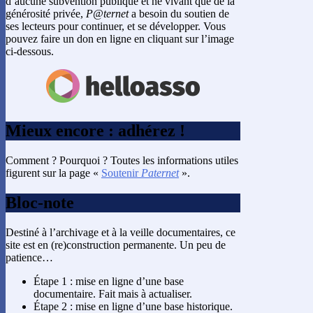
d’aucune subvention publique et ne vivant que de la
générosité privée,
P@ternet
a besoin du soutien de
ses lecteurs pour continuer, et se développer. Vous
pouvez faire un don en ligne en cliquant sur l’image
ci-dessous.
Mieux encore : adhérez !
Comment ? Pourquoi ? Toutes les informations utiles
figurent sur la page «
Soutenir
Paternet
».
Bloc-note
Destiné à l’archivage et à la veille documentaires, ce
site est en (re)construction permanente. Un peu de
patience…
Étape 1 : mise en ligne d’une base
documentaire. Fait mais à actualiser.
Étape 2 : mise en ligne d’une base historique.