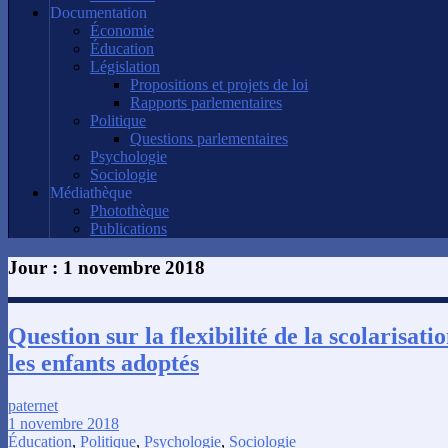
Documentation
Économie
Éducation
Législation
Propositions et projets de loi
Rapports parlementaires
Politique
Questions parlementaires
Psychologie
Sociologie
Médiathèque
Photothèque
Publications
Jour :
1 novembre 2018
Question sur la flexibilité de la scolarisati
les enfants adoptés
paternet
1 novembre 2018
Éducation
,
Politique
,
Psychologie
,
Sociologie