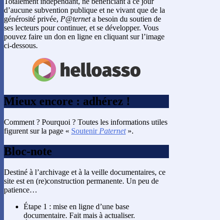
Totalement indépendant, ne bénéficiant à ce jour
d’aucune subvention publique et ne vivant que de la
générosité privée,
P@ternet
a besoin du soutien de
ses lecteurs pour continuer, et se développer. Vous
pouvez faire un don en ligne en cliquant sur l’image
ci-dessous.
Mieux encore : adhérez !
Comment ? Pourquoi ? Toutes les informations utiles
figurent sur la page «
Soutenir
Paternet
».
Bloc-note
Destiné à l’archivage et à la veille documentaires, ce
site est en (re)construction permanente. Un peu de
patience…
Étape 1 : mise en ligne d’une base
documentaire. Fait mais à actualiser.