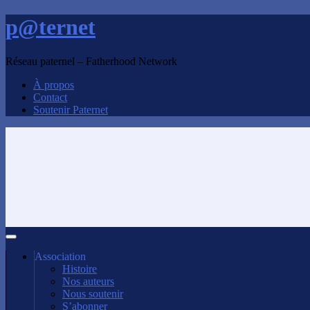
p@ternet
Réseau paternel – Fatherhood Network
À propos
Contact
Soutenir Paternet
Association
Histoire
Nos auteurs
Nous soutenir
S’abonner