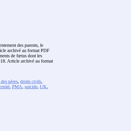
sentement des parents, le
icle archivé au format PDF
ements de fœtus dont les
8. Article archivé au format
 des pères
,
droits civils
,
ernité
,
PMA
,
suicide
,
UK
,