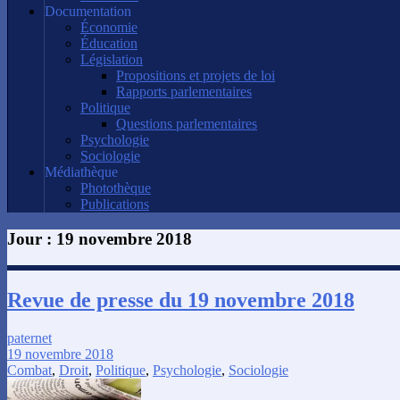
Documentation
Économie
Éducation
Législation
Propositions et projets de loi
Rapports parlementaires
Politique
Questions parlementaires
Psychologie
Sociologie
Médiathèque
Photothèque
Publications
Jour :
19 novembre 2018
Revue de presse du 19 novembre 2018
paternet
19 novembre 2018
Combat
,
Droit
,
Politique
,
Psychologie
,
Sociologie