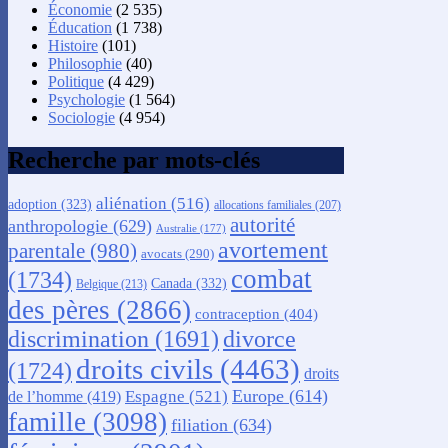
Économie
(2 535)
Éducation
(1 738)
Histoire
(101)
Philosophie
(40)
Politique
(4 429)
Psychologie
(1 564)
Sociologie
(4 954)
Recherche par mots-clés
aliénation
(516)
adoption
(323)
allocations familiales
(207)
autorité
anthropologie
(629)
Australie
(177)
avortement
parentale
(980)
avocats
(290)
combat
(1734)
Canada
(332)
Belgique
(213)
des pères
(2866)
contraception
(404)
discrimination
(1691)
divorce
droits civils
(4463)
(1724)
droits
Europe
(614)
Espagne
(521)
de l’homme
(419)
famille
(3098)
filiation
(634)