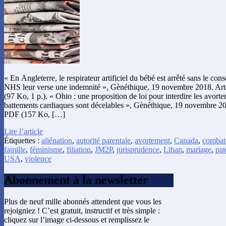
« En Angleterre, le respirateur artificiel du bébé est arrêté sans le con
NHS leur verse une indemnité », Gènéthique, 19 novembre 2018. Art
(97 Ko, 1 p.). « Ohio : une proposition de loi pour interdire les avort
battements cardiaques sont décelables », Gènéthique, 19 novembre 201
PDF (157 Ko, […]
Lire l’article
Étiquettes :
aliénation
,
autorité parentale
,
avortement
,
Canada
,
combat
famille
,
féminisme
,
filiation
,
JM2P
,
jurisprudence
,
Liban
,
mariage
,
pat
USA
,
violence
Abonnement à la newsletter
Plus de neuf mille abonnés attendent que vous les
rejoigniez ! C’est gratuit, instructif et très simple :
cliquez sur l’image ci-dessous et remplissez le