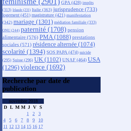
féminisme
(2901)
GPA
(428)
impôts
jurisprudence
(733)
Italie
(363)
(313)
Irlande
(231)
logement
(451)
magistrature
(421)
manifestation
mariage
(1301)
(342)
médiation familiale
(333)
paternité
(1708)
pension
ONU
(244)
PMA
(1088)
alimentaire
(576)
prestations
résidence alternée
(1074)
sociales
(571)
scolarité
(1394)
SOS PAPA
(474)
suicide
USA
UK
(1102)
UNAF
(464)
(295)
Suisse
(296)
violence
(1692)
(1296)
Recherche par date de
publication
novembre 2018
D
L
M
M
J
V
S
1
2
3
4
5
6
7
8
9
10
11
12
13
14
15
16
17