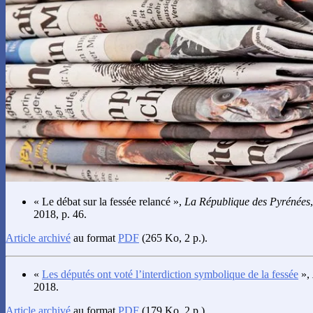
« Le débat sur la fessée relancé »,
La République des Pyrénées
2018, p. 46.
Article archivé
au format
PDF
(265 Ko, 2 p.).
«
Les députés ont voté l’interdiction symbolique de la fessée
»,
2018.
Article archivé
au format
PDF
(179 Ko, 2 p.).