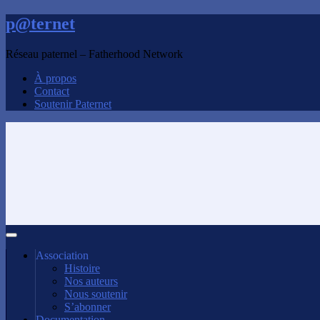
p@ternet
Réseau paternel – Fatherhood Network
À propos
Contact
Soutenir Paternet
Association
Histoire
Nos auteurs
Nous soutenir
S’abonner
Documentation