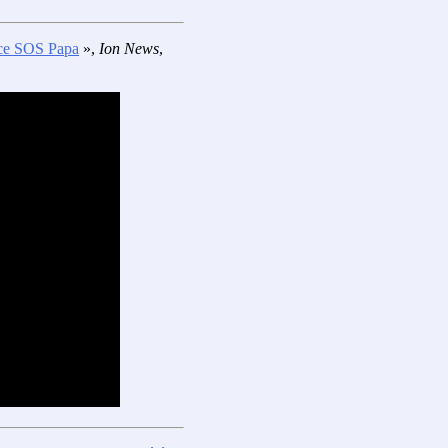
once SOS Papa
»,
Ion News
,