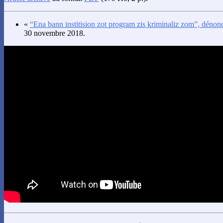
«
“Ena bann institision zot program zis kriminaliz zom”, dén
30 novembre 2018.