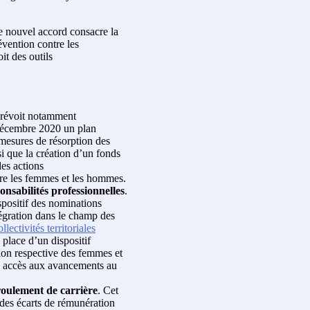
ce nouvel accord consacre la
évention contre les
it des outils
prévoit notamment
 décembre 2020 un plan
mesures de résorption des
si que la création d’un fonds
des actions
tre les femmes et les hommes.
onsabilités professionnelles
.
spositif des nominations
tégration dans le champ des
ollectivités territoriales
 place d’un dispositif
tion respective des femmes et
l accès aux avancements au
roulement de carrière
. Cet
 des écarts de rémunération