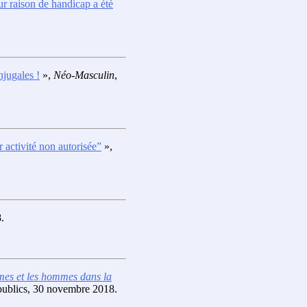
r raison de handicap a été
njugales !
»,
Néo-Masculin
,
 activité non autorisée”
»,
.
emmes et les hommes dans la
 publics, 30 novembre 2018.