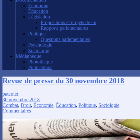
Économie
Éducation
Législation
Propositions et projets de loi
Rapports parlementaires
Politique
Questions parlementaires
Psychologie
Sociologie
Médiathèque
Photothèque
Publications
Revue de presse du 30 novembre 2018
paternet
30 novembre 2018
Combat
,
Droit
,
Économie
,
Éducation
,
Politique
,
Sociologie
Commentaires