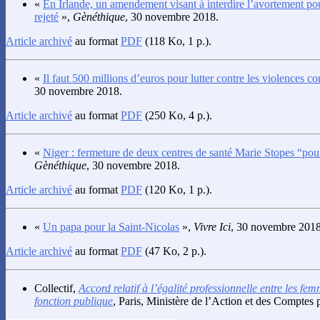
«
En Irlande, un amendement visant à interdire l’avortement pou
rejeté
»,
Gènéthique
, 30 novembre 2018.
Article archivé
au format
PDF
(118 Ko, 1 p.).
«
Il faut 500 millions d’euros pour lutter contre les violences co
30 novembre 2018.
Article archivé
au format
PDF
(250 Ko, 4 p.).
«
Niger : fermeture de deux centres de santé Marie Stopes “pour
Gènéthique
, 30 novembre 2018.
Article archivé
au format
PDF
(120 Ko, 1 p.).
«
Un papa pour la Saint-Nicolas
»,
Vivre Ici
, 30 novembre 2018
Article archivé
au format
PDF
(47 Ko, 2 p.).
Collectif
,
Accord relatif à l’égalité professionnelle entre les f
fonction publique
, Paris, Ministère de l’Action et des Comptes