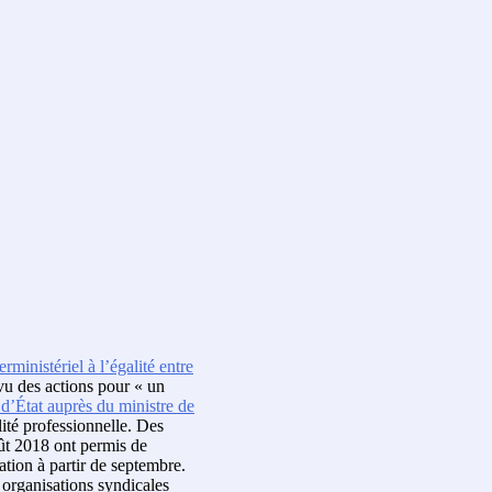
rministériel à l’égalité entre
vu des actions pour « un
 d’État auprès du ministre de
lité professionnelle. Des
oût 2018 ont permis de
tion à partir de septembre.
 organisations syndicales