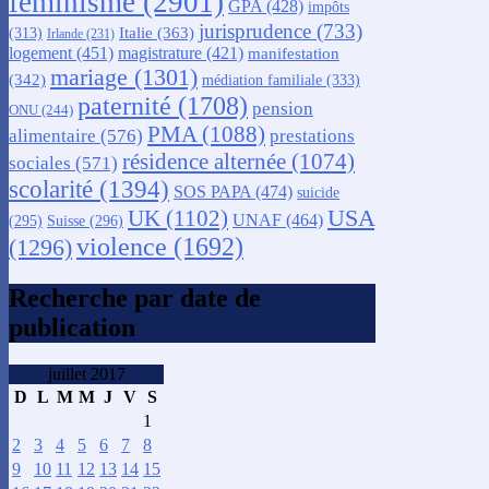
féminisme
(2901)
GPA
(428)
impôts
jurisprudence
(733)
Italie
(363)
(313)
Irlande
(231)
logement
(451)
magistrature
(421)
manifestation
mariage
(1301)
(342)
médiation familiale
(333)
paternité
(1708)
pension
ONU
(244)
PMA
(1088)
alimentaire
(576)
prestations
résidence alternée
(1074)
sociales
(571)
scolarité
(1394)
SOS PAPA
(474)
suicide
USA
UK
(1102)
UNAF
(464)
(295)
Suisse
(296)
violence
(1692)
(1296)
Recherche par date de
publication
juillet 2017
D
L
M
M
J
V
S
1
2
3
4
5
6
7
8
9
10
11
12
13
14
15