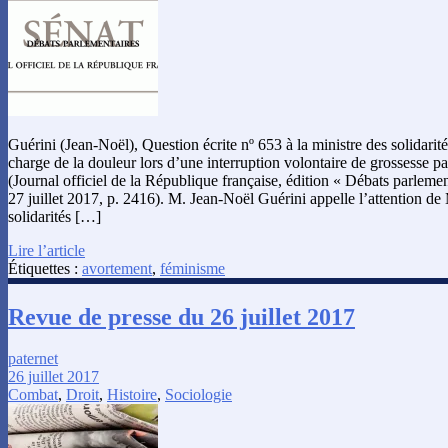
Guérini (Jean-Noël), Question écrite nº 653 à la ministre des solidarités
charge de la douleur lors d’une interruption volontaire de grossesse 
(Journal officiel de la République française, édition « Débats parlemen
27 juillet 2017, p. 2416). M. Jean-Noël Guérini appelle l’attention de
solidarités […]
Lire l’article
Étiquettes :
avortement
,
féminisme
Revue de presse du 26 juillet 2017
paternet
26 juillet 2017
Combat
,
Droit
,
Histoire
,
Sociologie