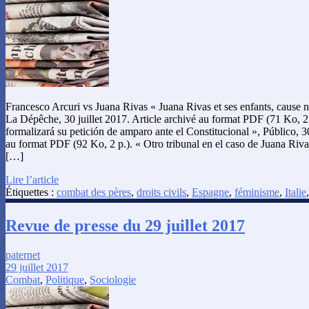
Francesco Arcuri vs Juana Rivas « Juana Rivas et ses enfants, cause 
La Dépêche, 30 juillet 2017. Article archivé au format PDF (71 Ko, 2
formalizará su petición de amparo ante el Constitucional », Público, 30
au format PDF (92 Ko, 2 p.). « Otro tribunal en el caso de Juana Rivas 
[…]
Lire l’article
Étiquettes :
combat des pères
,
droits civils
,
Espagne
,
féminisme
,
Italie
Revue de presse du 29 juillet 2017
paternet
29 juillet 2017
Combat
,
Politique
,
Sociologie