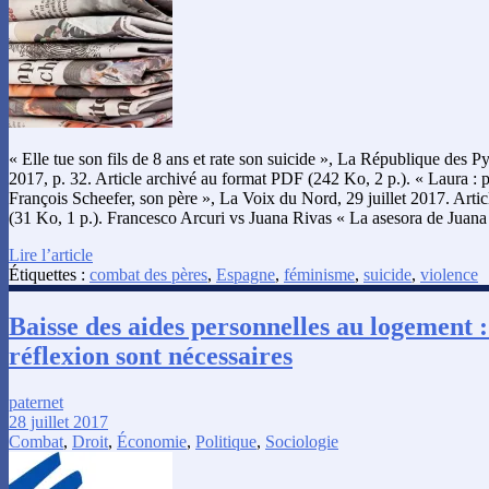
« Elle tue son fils de 8 ans et rate son suicide », La République des Py
2017, p. 32. Article archivé au format PDF (242 Ko, 2 p.). « Laura : 
François Scheefer, son père », La Voix du Nord, 29 juillet 2017. Arti
(31 Ko, 1 p.). Francesco Arcuri vs Juana Rivas « La asesora de Juan
Lire l’article
Étiquettes :
combat des pères
,
Espagne
,
féminisme
,
suicide
,
violence
Baisse des aides personnelles au logement :
réflexion sont nécessaires
paternet
28 juillet 2017
Combat
,
Droit
,
Économie
,
Politique
,
Sociologie