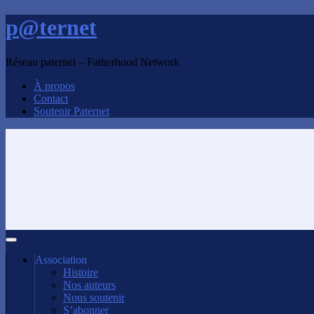
p@ternet
Réseau paternel – Fatherhood Network
À propos
Contact
Soutenir Paternet
Association
Histoire
Nos auteurs
Nous soutenir
S’abonner