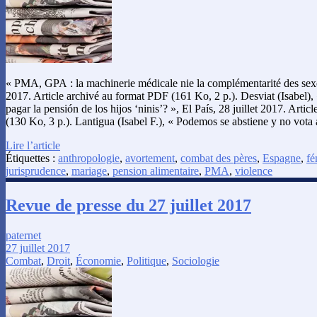
« PMA, GPA : la machinerie médicale nie la complémentarité des sexes
2017. Article archivé au format PDF (161 Ko, 2 p.). Desviat (Isabel)
pagar la pensión de los hijos ‘ninis’? », El País, 28 juillet 2017. Arti
(130 Ko, 3 p.). Lantigua (Isabel F.), « Podemos se abstiene y no vota 
Lire l’article
Étiquettes :
anthropologie
,
avortement
,
combat des pères
,
Espagne
,
fé
jurisprudence
,
mariage
,
pension alimentaire
,
PMA
,
violence
Revue de presse du 27 juillet 2017
paternet
27 juillet 2017
Combat
,
Droit
,
Économie
,
Politique
,
Sociologie