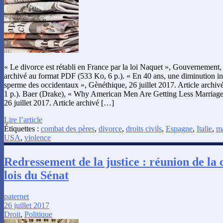
« Le divorce est rétabli en France par la loi Naquet », Gouvernement, 2
archivé au format PDF (533 Ko, 6 p.). « En 40 ans, une diminution inq
sperme des occidentaux », Gènéthique, 26 juillet 2017. Article archi
1 p.). Baer (Drake), « Why American Men Are Getting Less Marriagea
26 juillet 2017. Article archivé […]
Lire l’article
Étiquettes :
combat des pères
,
divorce
,
droits civils
,
Espagne
,
Italie
,
m
USA
,
violence
Redressement de la justice : réunion de la
lois du Sénat
paternet
26 juillet 2017
Droit
,
Politique