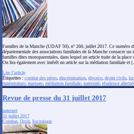
Familles de la Manche (UDAF 50), nº 260, juillet 2017. Ce numéro du
départementale des associations familiales de la Manche consacre un i
familles dites monoparentales, dans lequel un article traite de la place 
On lira également avec intérêt un article sur la médiation familiale et 
Lire l’article
Étiquettes :
combat des pères
,
discrimination
,
divorce
,
droits civils
,
fa
magistrature
,
mariage
,
médiation familiale
,
paternité
,
résidence alterné
Revue de presse du 31 juillet 2017
paternet
31 juillet 2017
Combat
,
Droit
,
Sociologie