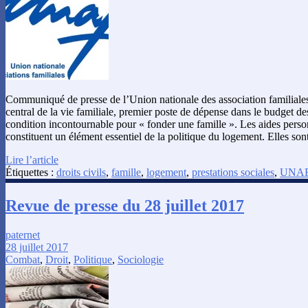
Communiqué de presse de l’Union nationale des association familiale
central de la vie familiale, premier poste de dépense dans le budget des
condition incontournable pour « fonder une famille ». Les aides pers
constituent un élément essentiel de la politique du logement. Elles so
Lire l’article
Étiquettes :
droits civils
,
famille
,
logement
,
prestations sociales
,
UNA
Revue de presse du 28 juillet 2017
paternet
28 juillet 2017
Combat
,
Droit
,
Politique
,
Sociologie