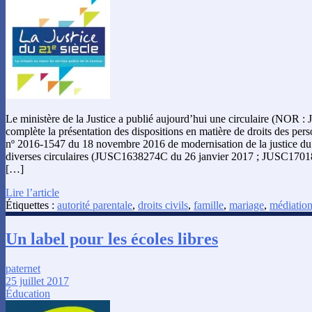
Le ministère de la Justice a publié aujourd’hui une circulaire (NOR
complète la présentation des dispositions en matière de droits des perso
nº 2016-1547 du 18 novembre 2016 de modernisation de la justice du 
diverses circulaires (JUSC1638274C du 26 janvier 2017 ; JUSC17018
[…]
Lire l’article
Étiquettes :
autorité parentale
,
droits civils
,
famille
,
mariage
,
médiation
Un label pour les écoles libres
paternet
25 juillet 2017
Éducation