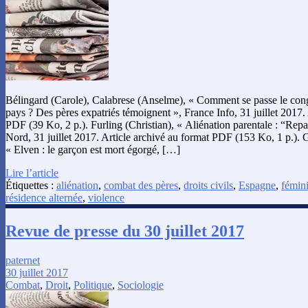
Bélingard (Carole), Calabrese (Anselme), « Comment se passe le cong
pays ? Des pères expatriés témoignent », France Info, 31 juillet 2017.
PDF (39 Ko, 2 p.). Furling (Christian), « Aliénation parentale : “Repa
Nord, 31 juillet 2017. Article archivé au format PDF (153 Ko, 1 p.)
« Elven : le garçon est mort égorgé, […]
Lire l’article
Étiquettes :
aliénation
,
combat des pères
,
droits civils
,
Espagne
,
fémin
résidence alternée
,
violence
Revue de presse du 30 juillet 2017
paternet
30 juillet 2017
Combat
,
Droit
,
Politique
,
Sociologie