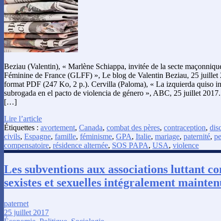
Beziau (Valentin), « Marlène Schiappa, invitée de la secte maçonniq
Féminine de France (GLFF) », Le blog de Valentin Beziau, 25 juillet 
format PDF (247 Ko, 2 p.). Cervilla (Paloma), « La izquierda quiso inc
subrogada en el pacto de violencia de género », ABC, 25 juillet 2017.
[…]
Lire l’article
Étiquettes :
avortement
,
Canada
,
combat des pères
,
contraception
,
dis
civils
,
Espagne
,
famille
,
féminisme
,
GPA
,
Italie
,
mariage
,
paternité
,
pe
compensatoire
,
résidence alternée
,
SOS PAPA
,
USA
,
violence
Les subventions aux associations luttant co
sexistes et sexuelles intégralement mainten
paternet
25 juillet 2017