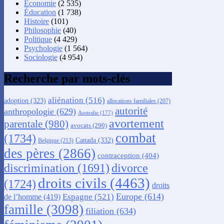
Économie
(2 535)
Éducation
(1 738)
Histoire
(101)
Philosophie
(40)
Politique
(4 429)
Psychologie
(1 564)
Sociologie
(4 954)
Recherche par mots-clés
aliénation
(516)
adoption
(323)
allocations familiales
(207)
autorité
anthropologie
(629)
Australie
(177)
avortement
parentale
(980)
avocats
(290)
combat
(1734)
Canada
(332)
Belgique
(213)
des pères
(2866)
contraception
(404)
discrimination
(1691)
divorce
droits civils
(4463)
(1724)
droits
Europe
(614)
Espagne
(521)
de l’homme
(419)
famille
(3098)
filiation
(634)