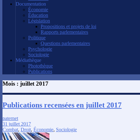
Documentation
Économie
Éducation
Législation
Propositions et projets de loi
Rapports parlementaires
Politique
Questions parlementaires
Psychologie
Sociologie
Médiathèque
Photothèque
Publications
Mois :
juillet 2017
Publications recensées en juillet 2017
paternet
31 juillet 2017
Combat
,
Droit
,
Économie
,
Sociologie