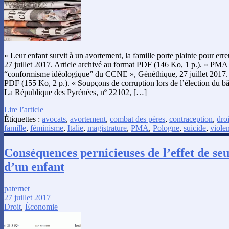
« Leur enfant survit à un avortement, la famille porte plainte pour er
27 juillet 2017. Article archivé au format PDF (146 Ko, 1 p.). « PMA p
“conformisme idéologique” du CCNE », Gènéthique, 27 juillet 2017. 
PDF (155 Ko, 2 p.). « Soupçons de corruption lors de l’élection du bâ
La République des Pyrénées, nº 22102, […]
Lire l’article
Étiquettes :
avocats
,
avortement
,
combat des pères
,
contraception
,
droi
famille
,
féminisme
,
Italie
,
magistrature
,
PMA
,
Pologne
,
suicide
,
viole
Conséquences pernicieuses de l’effet de seu
d’un enfant
paternet
27 juillet 2017
Droit
,
Économie