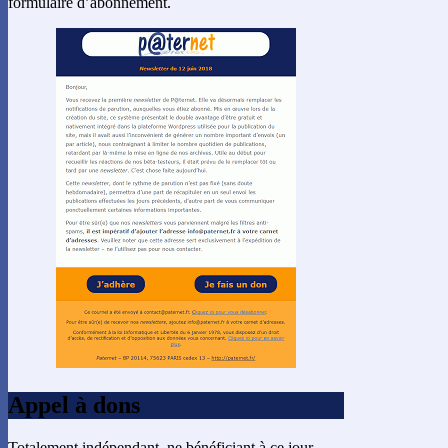
formulaire d’abonnement.
Appel à dons
Totalement indépendant, ne bénéficiant à ce jour