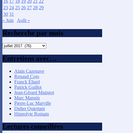
16
17
18
19
20
21
22
23
24
25
26
27
28
29
30
31
« Juin
Août »
Recherche par mois
Recherche
par
mois
Entretiens avec…
Alain Cazenave
Renaud Cojo
Franck Éliard
Patrick Guillot
Jean-Gérard Maingot
Marc Mangin
Pierre-Luc Marville
Didier Quiertant
Hippolyte Romain
Lectures conseillées