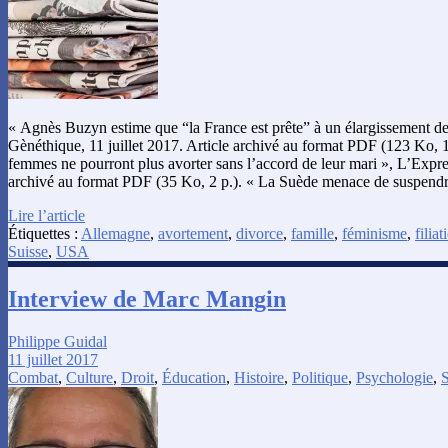
« Agnès Buzyn estime que “la France est prête” à un élargissement de
Gènéthique, 11 juillet 2017. Article archivé au format PDF (123 Ko, 1
femmes ne pourront plus avorter sans l’accord de leur mari », L’Express
archivé au format PDF (35 Ko, 2 p.). « La Suède menace de suspendr
Lire l’article
Étiquettes :
Allemagne
,
avortement
,
divorce
,
famille
,
féminisme
,
filiat
Suisse
,
USA
Interview de Marc Mangin
Philippe Guidal
11 juillet 2017
Combat
,
Culture
,
Droit
,
Éducation
,
Histoire
,
Politique
,
Psychologie
,
S