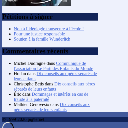
Pétitions à signer
Non à l’idéologie transgenre à l’école !
Pour une justice responsable
Soutien à la famille Wunderlich
Commentaires récents
Michel Dudragne
dans
Communiqué de
l’association Le Parti des Enfants du Monde
Hollan
dans
Dix conseils aux pères séparés de
leurs enfants
Christophe Betis
dans
Dix conseils aux pères
séparés de leurs enfants
Éric
dans
Dommages et intérêts en cas de
fraude à la paternité
Mathieu Genovesio
dans
Dix conseils aux
pères séparés de leurs enfants
© 1999-2026 p@ternet