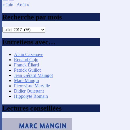
« Juin
Août »
Recherche par mois
Recherche
par
mois
Entretiens avec…
Alain Cazenave
Renaud Cojo
Franck Éliard
Patrick Guillot
Jean-Gérard Maingot
Marc Mangin
Pierre-Luc Marville
Didier Quiertant
Hippolyte Romain
Lectures conseillées