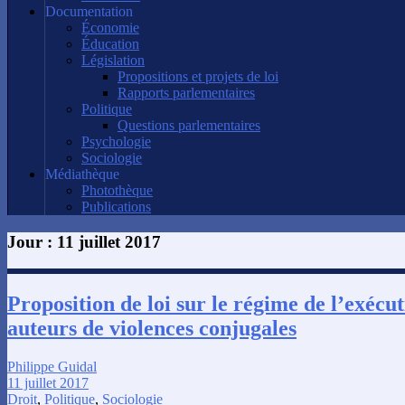
Documentation
Économie
Éducation
Législation
Propositions et projets de loi
Rapports parlementaires
Politique
Questions parlementaires
Psychologie
Sociologie
Médiathèque
Photothèque
Publications
Jour :
11 juillet 2017
Proposition de loi sur le régime de l’exécut
auteurs de violences conjugales
Philippe Guidal
11 juillet 2017
Droit
,
Politique
,
Sociologie