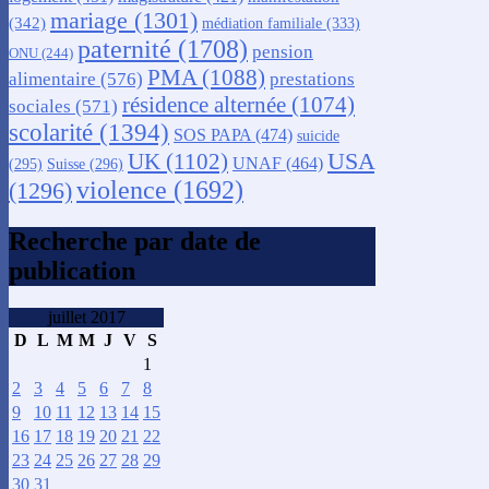
mariage
(1301)
(342)
médiation familiale
(333)
paternité
(1708)
pension
ONU
(244)
PMA
(1088)
alimentaire
(576)
prestations
résidence alternée
(1074)
sociales
(571)
scolarité
(1394)
SOS PAPA
(474)
suicide
USA
UK
(1102)
UNAF
(464)
(295)
Suisse
(296)
violence
(1692)
(1296)
Recherche par date de
publication
juillet 2017
D
L
M
M
J
V
S
1
2
3
4
5
6
7
8
9
10
11
12
13
14
15
16
17
18
19
20
21
22
23
24
25
26
27
28
29
30
31