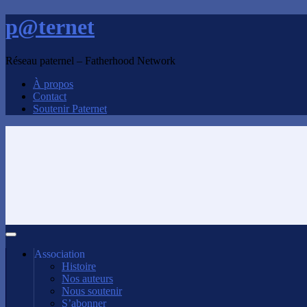
p@ternet
Réseau paternel – Fatherhood Network
À propos
Contact
Soutenir Paternet
Association
Histoire
Nos auteurs
Nous soutenir
S’abonner