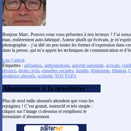
Bonjour Marc. Pouvez-vous vous présentez à nos lecteurs ? J’ai soixan
man, entièrement auto-fabriqué. Auteur plutôt qu’écrivain, je m’exprime
photographie – j’ai tâté un peu toutes les formes d’expression dans ce
dans la presse, qui m’a appris les techniques de communication et d’é
Lire l’article
Étiquettes :
aliénation
,
anthropologie
,
autorité parentale
,
avocats
,
comb
divorce
,
droits civils
,
enquêtes sociales
,
famille
,
féminisme
,
filiation
,
résidence alternée
,
scolarité
,
SOS PAPA
Abonnement à la newsletter
Plus de neuf mille abonnés attendent que vous les
rejoigniez ! C’est gratuit, instructif et très simple :
cliquez sur l’image ci-dessous et remplissez le
formulaire d’abonnement.