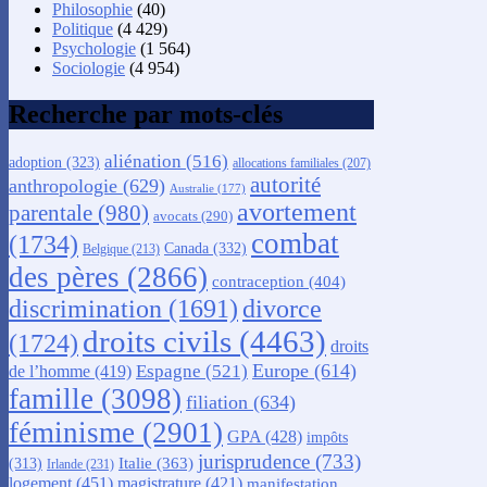
Philosophie
(40)
Politique
(4 429)
Psychologie
(1 564)
Sociologie
(4 954)
Recherche par mots-clés
aliénation
(516)
adoption
(323)
allocations familiales
(207)
autorité
anthropologie
(629)
Australie
(177)
avortement
parentale
(980)
avocats
(290)
combat
(1734)
Canada
(332)
Belgique
(213)
des pères
(2866)
contraception
(404)
discrimination
(1691)
divorce
droits civils
(4463)
(1724)
droits
Europe
(614)
Espagne
(521)
de l’homme
(419)
famille
(3098)
filiation
(634)
féminisme
(2901)
GPA
(428)
impôts
jurisprudence
(733)
Italie
(363)
(313)
Irlande
(231)
logement
(451)
magistrature
(421)
manifestation