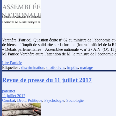
Verchère (Patrice), Question écrite nº 62 au ministre de l’économie et 
de biens et l’impôt de solidarité sur la fortune [Journal officiel de la 
« Débats parlementaires – Assemblée nationale », nº 27 A.N. (Q), 11 j
M. Patrice Verchère attire l’attention de M. le ministre de l’économie 
Lire l’article
Étiquettes :
discrimination
,
droits civils
,
impôts
,
mariage
Revue de presse du 11 juillet 2017
paternet
11 juillet 2017
Combat
,
Droit
,
Politique
,
Psychologie
,
Sociologie