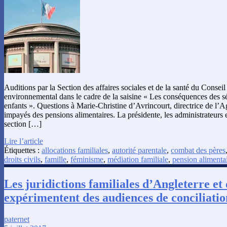
Auditions par la Section des affaires sociales et de la santé du Consei
environnemental dans le cadre de la saisine « Les conséquences des sé
enfants ». Questions à Marie-Christine d’Avrincourt, directrice de l
impayés des pensions alimentaires. La présidente, les administrateurs e
section […]
Lire l’article
Étiquettes :
allocations familiales
,
autorité parentale
,
combat des pères
droits civils
,
famille
,
féminisme
,
médiation familiale
,
pension alimenta
Les juridictions familiales d’Angleterre et
expérimentent des audiences de conciliatio
paternet