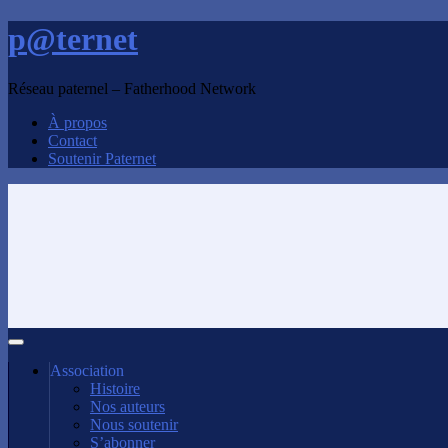
p@ternet
Réseau paternel – Fatherhood Network
À propos
Contact
Soutenir Paternet
Association
Histoire
Nos auteurs
Nous soutenir
S’abonner