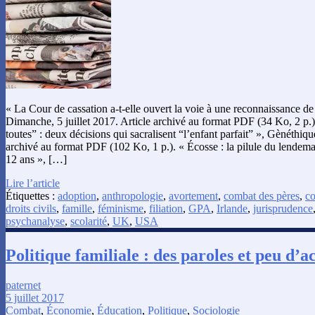
« La Cour de cassation a-t-elle ouvert la voie à une reconnaissance d
Dimanche, 5 juillet 2017. Article archivé au format PDF (34 Ko, 2 
toutes” : deux décisions qui sacralisent “l’enfant parfait” », Gènéthique
archivé au format PDF (102 Ko, 1 p.). « Écosse : la pilule du lendema
12 ans », […]
Lire l’article
Étiquettes :
adoption
,
anthropologie
,
avortement
,
combat des pères
,
co
droits civils
,
famille
,
féminisme
,
filiation
,
GPA
,
Irlande
,
jurisprudence
psychanalyse
,
scolarité
,
UK
,
USA
Politique familiale : des paroles et peu d’ac
paternet
5 juillet 2017
Combat
,
Économie
,
Éducation
,
Politique
,
Sociologie