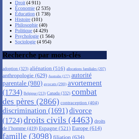
Droit
(4 911)
Économie
(2 535)
Éducation
(1 738)
Histoire
(101)
Philosophie
(40)
Politique
(4 429)
Psychologie
(1 564)
Sociologie
(4 954)
Recherche par mots-clés
aliénation
(516)
adoption
(323)
allocations familiales
(207)
autorité
anthropologie
(629)
Australie
(177)
avortement
parentale
(980)
avocats
(290)
combat
(1734)
Canada
(332)
Belgique
(213)
des pères
(2866)
contraception
(404)
discrimination
(1691)
divorce
droits civils
(4463)
(1724)
droits
Europe
(614)
Espagne
(521)
de l’homme
(419)
famille
(3098)
filiation
(634)