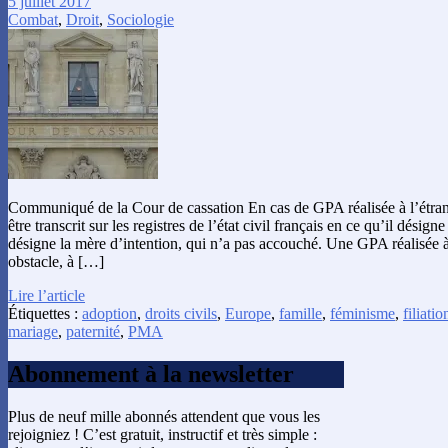
5 juillet 2017
Combat
,
Droit
,
Sociologie
Communiqué de la Cour de cassation En cas de GPA réalisée à l’étrang
être transcrit sur les registres de l’état civil français en ce qu’il désign
désigne la mère d’intention, qui n’a pas accouché. Une GPA réalisée à 
obstacle, à […]
Lire l’article
Étiquettes :
adoption
,
droits civils
,
Europe
,
famille
,
féminisme
,
filiatio
mariage
,
paternité
,
PMA
Abonnement à la newsletter
Plus de neuf mille abonnés attendent que vous les
rejoigniez ! C’est gratuit, instructif et très simple :