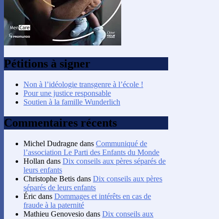
Pétitions à signer
Non à l’idéologie transgenre à l’école !
Pour une justice responsable
Soutien à la famille Wunderlich
Commentaires récents
Michel Dudragne
dans
Communiqué de
l’association Le Parti des Enfants du Monde
Hollan
dans
Dix conseils aux pères séparés de
leurs enfants
Christophe Betis
dans
Dix conseils aux pères
séparés de leurs enfants
Éric
dans
Dommages et intérêts en cas de
fraude à la paternité
Mathieu Genovesio
dans
Dix conseils aux