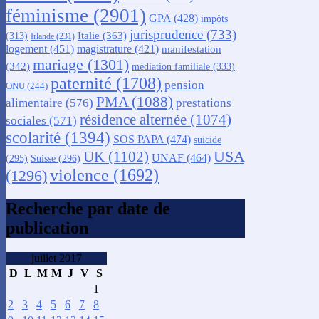
féminisme
(2901)
GPA
(428)
impôts
jurisprudence
(733)
Italie
(363)
(313)
Irlande
(231)
logement
(451)
magistrature
(421)
manifestation
mariage
(1301)
(342)
médiation familiale
(333)
paternité
(1708)
pension
ONU
(244)
PMA
(1088)
alimentaire
(576)
prestations
résidence alternée
(1074)
sociales
(571)
scolarité
(1394)
SOS PAPA
(474)
suicide
USA
UK
(1102)
UNAF
(464)
(295)
Suisse
(296)
violence
(1692)
(1296)
Recherche par date de
publication
juillet 2017
D
L
M
M
J
V
S
1
2
3
4
5
6
7
8