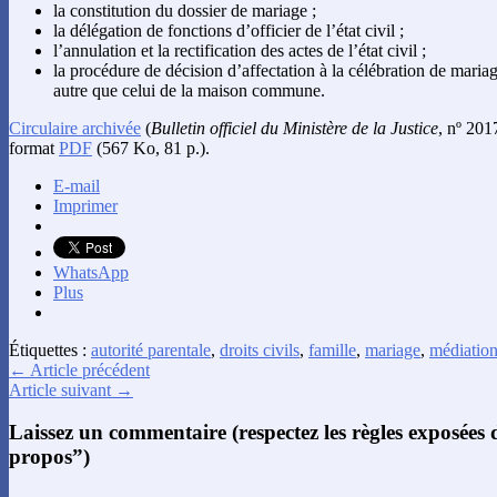
la constitution du dossier de mariage ;
la délégation de fonctions d’officier de l’état civil ;
l’annulation et la rectification des actes de l’état civil ;
la procédure de décision d’affectation à la célébration de mar
autre que celui de la maison commune.
Circulaire archivée
(
Bulletin officiel du Ministère de la Justice
, nº 201
format
PDF
(567 Ko, 81 p.).
E-mail
Imprimer
WhatsApp
Plus
Étiquettes :
autorité parentale
,
droits civils
,
famille
,
mariage
,
médiation
← Article précédent
Article suivant →
Laissez un commentaire (respectez les règles exposées
propos”)