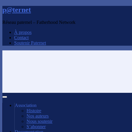
p@ternet
Réseau paternel – Fatherhood Network
À propos
Contact
Soutenir Paternet
Association
Histoire
Nos auteurs
Nous soutenir
S’abonner
Documentation