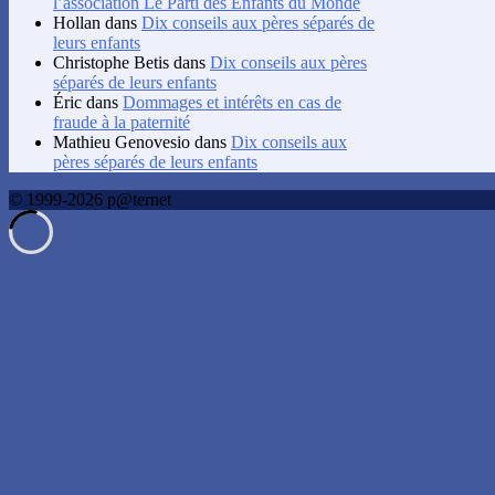
l’association Le Parti des Enfants du Monde
Hollan
dans
Dix conseils aux pères séparés de
leurs enfants
Christophe Betis
dans
Dix conseils aux pères
séparés de leurs enfants
Éric
dans
Dommages et intérêts en cas de
fraude à la paternité
Mathieu Genovesio
dans
Dix conseils aux
pères séparés de leurs enfants
© 1999-2026 p@ternet