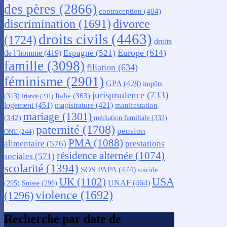
des pères
(2866)
contraception
(404)
discrimination
(1691)
divorce
droits civils
(4463)
(1724)
droits
Europe
(614)
Espagne
(521)
de l’homme
(419)
famille
(3098)
filiation
(634)
féminisme
(2901)
GPA
(428)
impôts
jurisprudence
(733)
Italie
(363)
(313)
Irlande
(231)
logement
(451)
magistrature
(421)
manifestation
mariage
(1301)
(342)
médiation familiale
(333)
paternité
(1708)
pension
ONU
(244)
PMA
(1088)
alimentaire
(576)
prestations
résidence alternée
(1074)
sociales
(571)
scolarité
(1394)
SOS PAPA
(474)
suicide
USA
UK
(1102)
UNAF
(464)
(295)
Suisse
(296)
violence
(1692)
(1296)
Recherche par date de