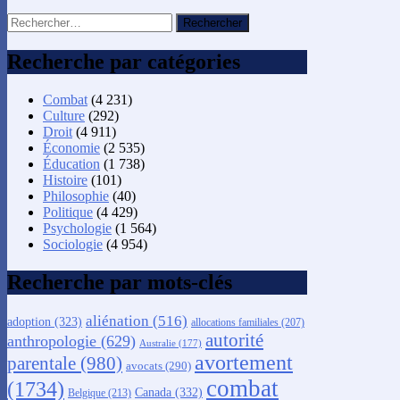
Rechercher :
Recherche par catégories
Combat
(4 231)
Culture
(292)
Droit
(4 911)
Économie
(2 535)
Éducation
(1 738)
Histoire
(101)
Philosophie
(40)
Politique
(4 429)
Psychologie
(1 564)
Sociologie
(4 954)
Recherche par mots-clés
aliénation
(516)
adoption
(323)
allocations familiales
(207)
autorité
anthropologie
(629)
Australie
(177)
avortement
parentale
(980)
avocats
(290)
combat
(1734)
Canada
(332)
Belgique
(213)