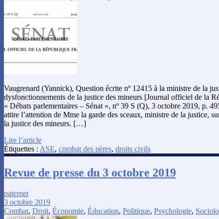
Vaugrenard (Yannick), Question écrite nº 12415 à la ministre de la just
dysfonctionnements de la justice des mineurs [Journal officiel de la R
« Débats parlementaires – Sénat », nº 39 S (Q), 3 octobre 2019, p. 
attire l’attention de Mme la garde des sceaux, ministre de la justice, 
la justice des mineurs. […]
Lire l’article
Étiquettes :
ASE
,
combat des pères
,
droits civils
Revue de presse du 3 octobre 2019
paternet
3 octobre 2019
Combat
,
Droit
,
Économie
,
Éducation
,
Politique
,
Psychologie
,
Sociolo