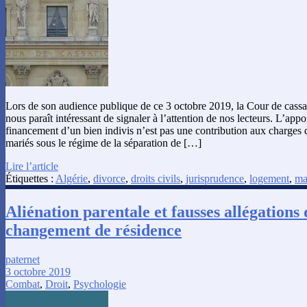
Lors de son audience publique de ce 3 octobre 2019, la Cour de cassati
nous paraît intéressant de signaler à l’attention de nos lecteurs. L’appo
financement d’un bien indivis n’est pas une contribution aux charge
mariés sous le régime de la séparation de […]
Lire l’article
Étiquettes :
Algérie
,
divorce
,
droits civils
,
jurisprudence
,
logement
,
ma
Aliénation parentale et fausses allégations
changement de résidence
paternet
3 octobre 2019
Combat
,
Droit
,
Psychologie