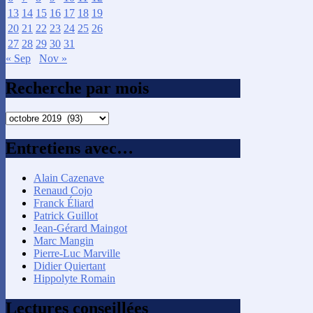
13
14
15
16
17
18
19
20
21
22
23
24
25
26
27
28
29
30
31
« Sep
Nov »
Recherche par mois
Recherche
par
mois
Entretiens avec…
Alain Cazenave
Renaud Cojo
Franck Éliard
Patrick Guillot
Jean-Gérard Maingot
Marc Mangin
Pierre-Luc Marville
Didier Quiertant
Hippolyte Romain
Lectures conseillées