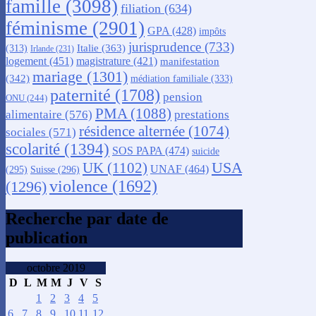
famille
(3098)
filiation
(634)
féminisme
(2901)
GPA
(428)
impôts
jurisprudence
(733)
Italie
(363)
(313)
Irlande
(231)
logement
(451)
magistrature
(421)
manifestation
mariage
(1301)
(342)
médiation familiale
(333)
paternité
(1708)
pension
ONU
(244)
PMA
(1088)
alimentaire
(576)
prestations
résidence alternée
(1074)
sociales
(571)
scolarité
(1394)
SOS PAPA
(474)
suicide
USA
UK
(1102)
UNAF
(464)
(295)
Suisse
(296)
violence
(1692)
(1296)
Recherche par date de
publication
octobre 2019
D
L
M
M
J
V
S
1
2
3
4
5
6
7
8
9
10
11
12