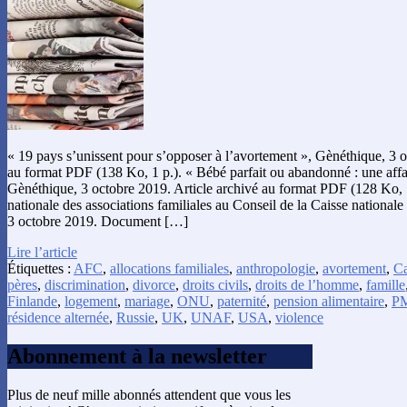
« 19 pays s’unissent pour s’opposer à l’avortement », Gènéthique, 3 o
au format PDF (138 Ko, 1 p.). « Bébé parfait ou abandonné : une aff
Gènéthique, 3 octobre 2019. Article archivé au format PDF (128 Ko, 1
nationale des associations familiales au Conseil de la Caisse nationale
3 octobre 2019. Document […]
Lire l’article
Étiquettes :
AFC
,
allocations familiales
,
anthropologie
,
avortement
,
C
pères
,
discrimination
,
divorce
,
droits civils
,
droits de l’homme
,
famille
Finlande
,
logement
,
mariage
,
ONU
,
paternité
,
pension alimentaire
,
P
résidence alternée
,
Russie
,
UK
,
UNAF
,
USA
,
violence
Abonnement à la newsletter
Plus de neuf mille abonnés attendent que vous les