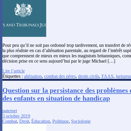
Pour peu qu’il ne soit pas ordonné trop tardivement, un transfert de ré
la plus réaliste en cas d’aliénation parentale, au regard de l’intérêt sup
que comprennent de mieux en mieux les magistrats britanniques, comm
décision prise en ce sens aujourd’hui par le juge Michael […]
Lire l’article
Étiquettes :
aliénation
,
combat des pères
,
droits civils
,
FAAS
,
jurispr
Question sur la persistance des problèmes 
des enfants en situation de handicap
paternet
3 octobre 2019
Combat
,
Droit
,
Éducation
,
Politique
,
Sociologie