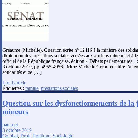
Gréaume (Michelle), Question écrite nº 12416 à la ministre des solidarit
diminution des prestations sociales versées aux anciens mineurs et à le
officiel de la République française, édition « Débats parlementaires – 
3 octobre 2019, pp. 4955-4956]. Mme Michelle Gréaume attire l’atten
solidarités et de […]
Lire l’article
Étiquettes :
famille
,
prestations sociales
Question sur les dysfonctionnements de la j
mineurs
paternet
3 octobre 2019
Combat
,
Droit
,
Politique
,
Sociologie