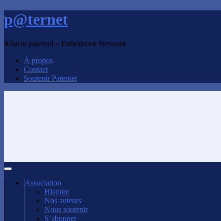
p@ternet
Réseau paternel – Fatherhood Network
À propos
Contact
Soutenir Paternet
Association
Histoire
Nos auteurs
Nous soutenir
S’abonner