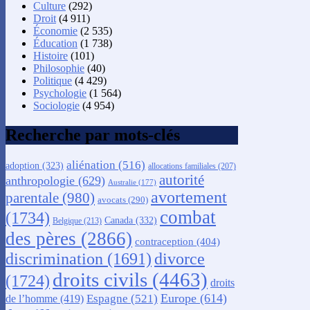
Culture
(292)
Droit
(4 911)
Économie
(2 535)
Éducation
(1 738)
Histoire
(101)
Philosophie
(40)
Politique
(4 429)
Psychologie
(1 564)
Sociologie
(4 954)
Recherche par mots-clés
aliénation
(516)
adoption
(323)
allocations familiales
(207)
autorité
anthropologie
(629)
Australie
(177)
avortement
parentale
(980)
avocats
(290)
combat
(1734)
Canada
(332)
Belgique
(213)
des pères
(2866)
contraception
(404)
discrimination
(1691)
divorce
droits civils
(4463)
(1724)
droits
Europe
(614)
Espagne
(521)
de l’homme
(419)