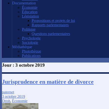
Documentation
Économie
Éducation
Législation
Propositions et projets de loi
Rapports parlementaires
Politique
Questions parlementaires
Psychologie
Sociologie
Médiathèque
Photothèque
Publications
Jour :
3 octobre 2019
Jurisprudence en matière de divorce
paternet
3 octobre 2019
Droit
,
Économie