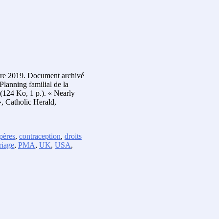
tobre 2019. Document archivé
lanning familial de la
(124 Ko, 1 p.). « Nearly
, Catholic Herald,
pères
,
contraception
,
droits
riage
,
PMA
,
UK
,
USA
,