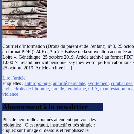
Courriel d’information (Droits du parent et de l’enfant), nº 3, 25 oc
au format PDF (224 Ko, 3 p.). « Baisse de la subvention accordée au P
Loire », Gènéthique, 25 octobre 2019. Article archivé au format PDF 
1,000 N Ireland medical personnel say they won’t perform abortions »
25 octobre 2019. Article archivé […]
Lire l’article
Étiquettes :
anthropologie
,
autorité parentale
,
avortement
,
combat des 
civils
,
droits de l’homme
,
famille
,
féminisme
,
GPA
,
manifestation
,
ma
violence
Abonnement à la newsletter
Plus de neuf mille abonnés attendent que vous les
rejoigniez ! C’est gratuit, instructif et très simple :
cliquez sur l’image ci-dessous et remplissez le