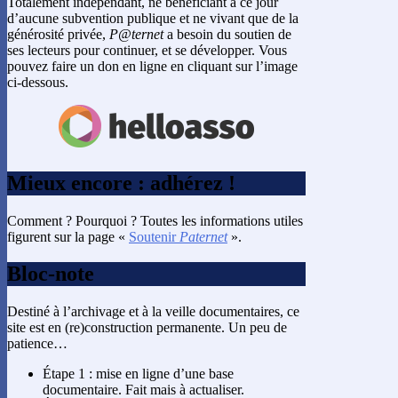
Totalement indépendant, ne bénéficiant à ce jour
d’aucune subvention publique et ne vivant que de la
générosité privée,
P@ternet
a besoin du soutien de
ses lecteurs pour continuer, et se développer. Vous
pouvez faire un don en ligne en cliquant sur l’image
ci-dessous.
Mieux encore : adhérez !
Comment ? Pourquoi ? Toutes les informations utiles
figurent sur la page «
Soutenir
Paternet
».
Bloc-note
Destiné à l’archivage et à la veille documentaires, ce
site est en (re)construction permanente. Un peu de
patience…
Étape 1 : mise en ligne d’une base
documentaire. Fait mais à actualiser.