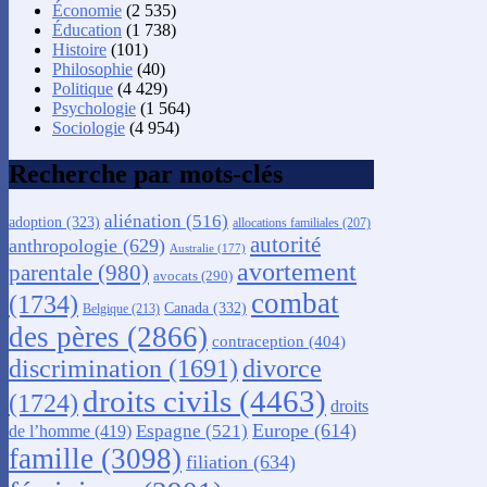
Économie
(2 535)
Éducation
(1 738)
Histoire
(101)
Philosophie
(40)
Politique
(4 429)
Psychologie
(1 564)
Sociologie
(4 954)
Recherche par mots-clés
aliénation
(516)
adoption
(323)
allocations familiales
(207)
autorité
anthropologie
(629)
Australie
(177)
avortement
parentale
(980)
avocats
(290)
combat
(1734)
Canada
(332)
Belgique
(213)
des pères
(2866)
contraception
(404)
discrimination
(1691)
divorce
droits civils
(4463)
(1724)
droits
Europe
(614)
Espagne
(521)
de l’homme
(419)
famille
(3098)
filiation
(634)