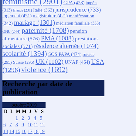
féminisme
(2901)
GPA
(428)
impôts
jurisprudence
(733)
Italie
(363)
(313)
Irlande
(231)
logement
(451)
magistrature
(421)
manifestation
mariage
(1301)
(342)
médiation familiale
(333)
paternité
(1708)
pension
ONU
(244)
PMA
(1088)
alimentaire
(576)
prestations
résidence alternée
(1074)
sociales
(571)
scolarité
(1394)
SOS PAPA
(474)
suicide
USA
UK
(1102)
UNAF
(464)
(295)
Suisse
(296)
violence
(1692)
(1296)
Recherche par date de
publication
octobre 2019
D
L
M
M
J
V
S
1
2
3
4
5
6
7
8
9
10
11
12
13
14
15
16
17
18
19