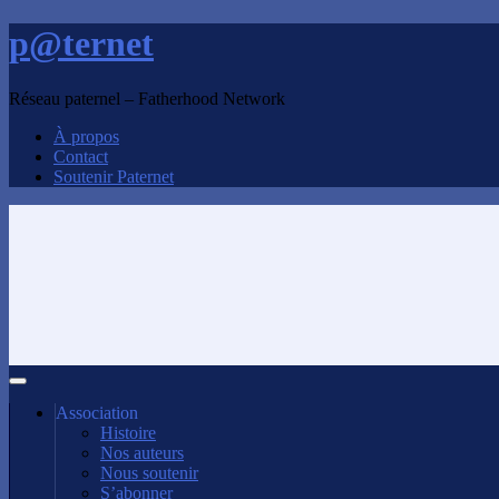
p@ternet
Réseau paternel – Fatherhood Network
À propos
Contact
Soutenir Paternet
Association
Histoire
Nos auteurs
Nous soutenir
S’abonner