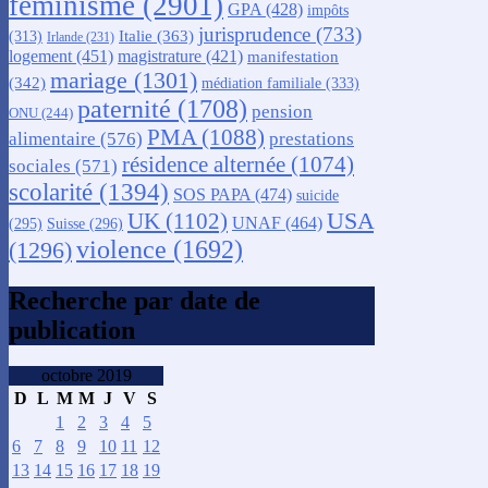
féminisme
(2901)
GPA
(428)
impôts
jurisprudence
(733)
Italie
(363)
(313)
Irlande
(231)
logement
(451)
magistrature
(421)
manifestation
mariage
(1301)
(342)
médiation familiale
(333)
paternité
(1708)
pension
ONU
(244)
PMA
(1088)
alimentaire
(576)
prestations
résidence alternée
(1074)
sociales
(571)
scolarité
(1394)
SOS PAPA
(474)
suicide
USA
UK
(1102)
UNAF
(464)
(295)
Suisse
(296)
violence
(1692)
(1296)
Recherche par date de
publication
octobre 2019
D
L
M
M
J
V
S
1
2
3
4
5
6
7
8
9
10
11
12
13
14
15
16
17
18
19