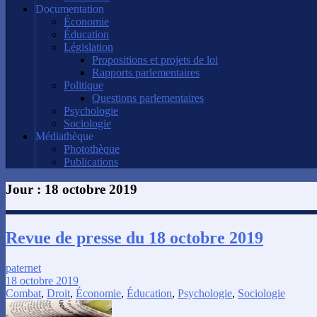
Documentation
Économie
Éducation
Législation
Propositions et projets de loi
Rapports parlementaires
Politique
Questions parlementaires
Psychologie
Sociologie
Médiathèque
Photothèque
Publications
Jour :
18 octobre 2019
Revue de presse du 18 octobre 2019
paternet
18 octobre 2019
Combat
,
Droit
,
Économie
,
Éducation
,
Psychologie
,
Sociologie