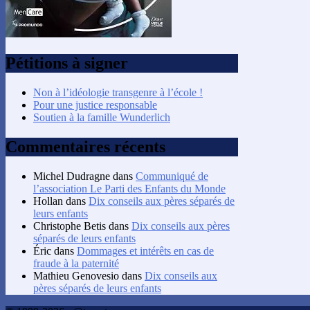
Pétitions à signer
Non à l’idéologie transgenre à l’école !
Pour une justice responsable
Soutien à la famille Wunderlich
Commentaires récents
Michel Dudragne
dans
Communiqué de
l’association Le Parti des Enfants du Monde
Hollan
dans
Dix conseils aux pères séparés de
leurs enfants
Christophe Betis
dans
Dix conseils aux pères
séparés de leurs enfants
Éric
dans
Dommages et intérêts en cas de
fraude à la paternité
Mathieu Genovesio
dans
Dix conseils aux
pères séparés de leurs enfants