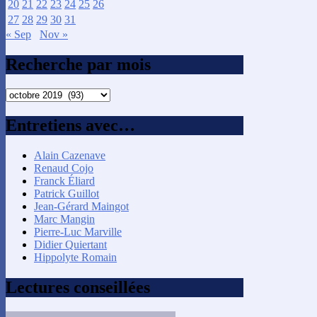
20
21
22
23
24
25
26
27
28
29
30
31
« Sep
Nov »
Recherche par mois
Recherche
par
mois
Entretiens avec…
Alain Cazenave
Renaud Cojo
Franck Éliard
Patrick Guillot
Jean-Gérard Maingot
Marc Mangin
Pierre-Luc Marville
Didier Quiertant
Hippolyte Romain
Lectures conseillées