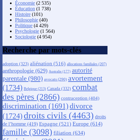
Économie
(2 535)
Éducation
(1 738)
Histoire
(101)
Philosophie
(40)
Politique
(4 429)
Psychologie
(1 564)
Sociologie
(4 954)
Recherche par mots-clés
aliénation
(516)
adoption
(323)
allocations familiales
(207)
autorité
anthropologie
(629)
Australie
(177)
avortement
parentale
(980)
avocats
(290)
combat
(1734)
Canada
(332)
Belgique
(213)
des pères
(2866)
contraception
(404)
discrimination
(1691)
divorce
droits civils
(4463)
(1724)
droits
Europe
(614)
Espagne
(521)
de l’homme
(419)
famille
(3098)
filiation
(634)