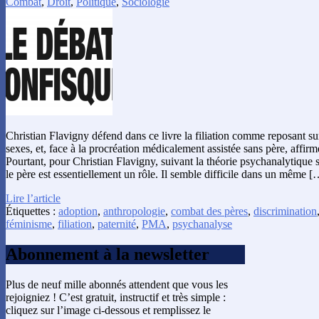
Combat
,
Droit
,
Politique
,
Sociologie
Christian Flavigny défend dans ce livre la filiation comme reposant s
sexes, et, face à la procréation médicalement assistée sans père, affirm
Pourtant, pour Christian Flavigny, suivant la théorie psychanalytique s
le père est essentiellement un rôle. Il semble difficile dans un même [
Lire l’article
Étiquettes :
adoption
,
anthropologie
,
combat des pères
,
discrimination
féminisme
,
filiation
,
paternité
,
PMA
,
psychanalyse
Abonnement à la newsletter
Plus de neuf mille abonnés attendent que vous les
rejoigniez ! C’est gratuit, instructif et très simple :
cliquez sur l’image ci-dessous et remplissez le