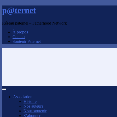
p@ternet
Réseau paternel – Fatherhood Network
À propos
Contact
Soutenir Paternet
Association
Histoire
Nos auteurs
Nous soutenir
S’abonner