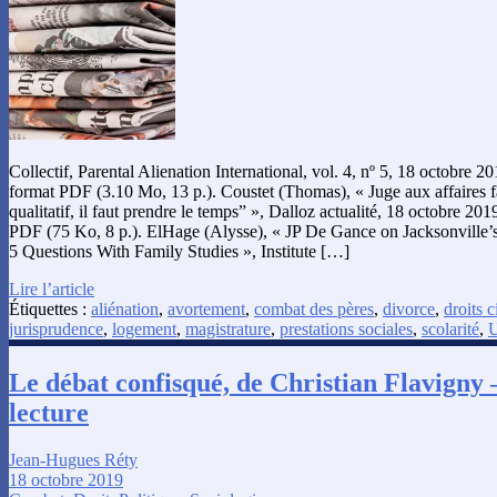
Collectif, Parental Alienation International, vol. 4, nº 5, 18 octobre 2
format PDF (3.10 Mo, 13 p.). Coustet (Thomas), « Juge aux affaires fa
qualitatif, il faut prendre le temps” », Dalloz actualité, 18 octobre 201
PDF (75 Ko, 8 p.). ElHage (Alysse), « JP De Gance on Jacksonville’
5 Questions With Family Studies », Institute […]
Lire l’article
Étiquettes :
aliénation
,
avortement
,
combat des pères
,
divorce
,
droits c
jurisprudence
,
logement
,
magistrature
,
prestations sociales
,
scolarité
,
Le débat confisqué, de Christian Flavigny 
lecture
Jean-Hugues Réty
18 octobre 2019