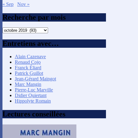
« Sep
Nov »
Recherche par mois
Recherche
par
mois
Entretiens avec…
Alain Cazenave
Renaud Cojo
Franck Éliard
Patrick Guillot
Jean-Gérard Maingot
Marc Mangin
Pierre-Luc Marville
Didier Quiertant
Hippolyte Romain
Lectures conseillées