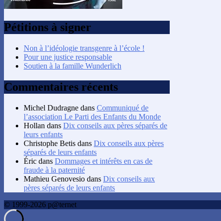
Pétitions à signer
Non à l’idéologie transgenre à l’école !
Pour une justice responsable
Soutien à la famille Wunderlich
Commentaires récents
Michel Dudragne
dans
Communiqué de
l’association Le Parti des Enfants du Monde
Hollan
dans
Dix conseils aux pères séparés de
leurs enfants
Christophe Betis
dans
Dix conseils aux pères
séparés de leurs enfants
Éric
dans
Dommages et intérêts en cas de
fraude à la paternité
Mathieu Genovesio
dans
Dix conseils aux
pères séparés de leurs enfants
© 1999-2026 p@ternet