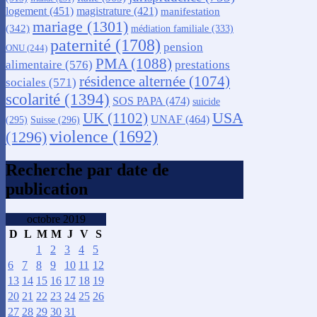
logement
(451)
magistrature
(421)
manifestation
mariage
(1301)
(342)
médiation familiale
(333)
paternité
(1708)
pension
ONU
(244)
PMA
(1088)
alimentaire
(576)
prestations
résidence alternée
(1074)
sociales
(571)
scolarité
(1394)
SOS PAPA
(474)
suicide
USA
UK
(1102)
UNAF
(464)
(295)
Suisse
(296)
violence
(1692)
(1296)
Recherche par date de
publication
octobre 2019
D
L
M
M
J
V
S
1
2
3
4
5
6
7
8
9
10
11
12
13
14
15
16
17
18
19
20
21
22
23
24
25
26
27
28
29
30
31