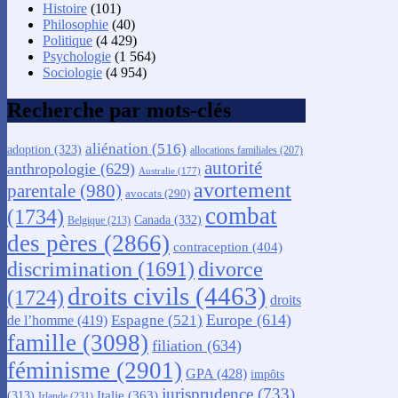
Histoire
(101)
Philosophie
(40)
Politique
(4 429)
Psychologie
(1 564)
Sociologie
(4 954)
Recherche par mots-clés
aliénation
(516)
adoption
(323)
allocations familiales
(207)
autorité
anthropologie
(629)
Australie
(177)
avortement
parentale
(980)
avocats
(290)
combat
(1734)
Canada
(332)
Belgique
(213)
des pères
(2866)
contraception
(404)
discrimination
(1691)
divorce
droits civils
(4463)
(1724)
droits
Europe
(614)
Espagne
(521)
de l’homme
(419)
famille
(3098)
filiation
(634)
féminisme
(2901)
GPA
(428)
impôts
jurisprudence
(733)
Italie
(363)
(313)
Irlande
(231)