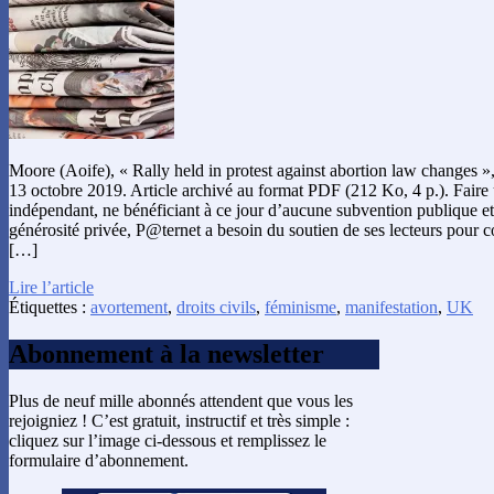
Moore (Aoife), « Rally held in protest against abortion law changes »
13 octobre 2019. Article archivé au format PDF (212 Ko, 4 p.). Fair
indépendant, ne bénéficiant à ce jour d’aucune subvention publique et
générosité privée, P@ternet a besoin du soutien de ses lecteurs pour co
[…]
Lire l’article
Étiquettes :
avortement
,
droits civils
,
féminisme
,
manifestation
,
UK
Abonnement à la newsletter
Plus de neuf mille abonnés attendent que vous les
rejoigniez ! C’est gratuit, instructif et très simple :
cliquez sur l’image ci-dessous et remplissez le
formulaire d’abonnement.