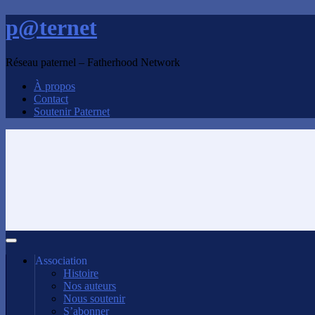
p@ternet
Réseau paternel – Fatherhood Network
À propos
Contact
Soutenir Paternet
Association
Histoire
Nos auteurs
Nous soutenir
S’abonner