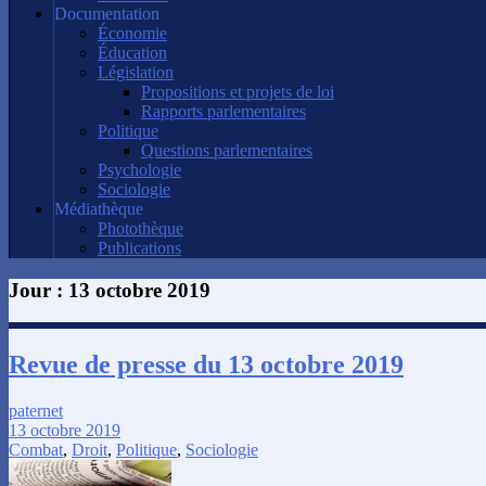
Documentation
Économie
Éducation
Législation
Propositions et projets de loi
Rapports parlementaires
Politique
Questions parlementaires
Psychologie
Sociologie
Médiathèque
Photothèque
Publications
Jour :
13 octobre 2019
Revue de presse du 13 octobre 2019
paternet
13 octobre 2019
Combat
,
Droit
,
Politique
,
Sociologie