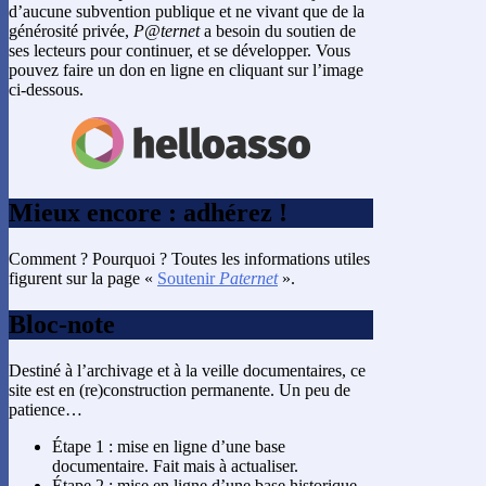
d’aucune subvention publique et ne vivant que de la
générosité privée,
P@ternet
a besoin du soutien de
ses lecteurs pour continuer, et se développer. Vous
pouvez faire un don en ligne en cliquant sur l’image
ci-dessous.
Mieux encore : adhérez !
Comment ? Pourquoi ? Toutes les informations utiles
figurent sur la page «
Soutenir
Paternet
».
Bloc-note
Destiné à l’archivage et à la veille documentaires, ce
site est en (re)construction permanente. Un peu de
patience…
Étape 1 : mise en ligne d’une base
documentaire. Fait mais à actualiser.
Étape 2 : mise en ligne d’une base historique.