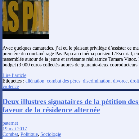
Avec quelques camarades, j’ai eu le plaisant privilège d’assister ce mat
première du court-métrage Pas Papa au cinéma parisien L’Escurial, en
rassemblée autour de la jeune et ravissante réalisatrice Tamara Vittoz. 
budget (3 000 euros collectés auprès de quarante-deux coproducteurs 
Lire l’article
Étiquettes :
aliénation
,
combat des pères
,
discrimination
,
divorce
,
droit
violence
Deux illustres signataires de la pétition d
faveur de la résidence alternée
paternet
19 mai 2017
Combat
,
Politique
,
Sociologie