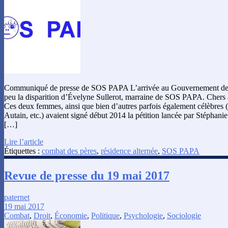
Communiqué de presse de SOS PAPA L’arrivée au Gouvernement de 
peu la disparition d’Évelyne Sullerot, marraine de SOS PAPA. Chers 
Ces deux femmes, ainsi que bien d’autres parfois également célèbres
Autain, etc.) avaient signé début 2014 la pétition lancée par Stéphan
[…]
Lire l’article
Étiquettes :
combat des pères
,
résidence alternée
,
SOS PAPA
Revue de presse du 19 mai 2017
paternet
19 mai 2017
Combat
,
Droit
,
Économie
,
Politique
,
Psychologie
,
Sociologie