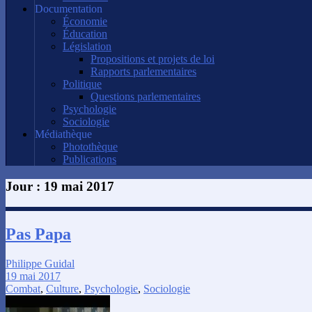
Documentation
Économie
Éducation
Législation
Propositions et projets de loi
Rapports parlementaires
Politique
Questions parlementaires
Psychologie
Sociologie
Médiathèque
Photothèque
Publications
Jour :
19 mai 2017
Pas Papa
Philippe Guidal
19 mai 2017
Combat
,
Culture
,
Psychologie
,
Sociologie