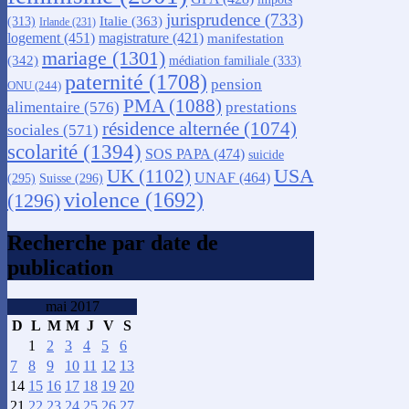
jurisprudence
(733)
Italie
(363)
(313)
Irlande
(231)
logement
(451)
magistrature
(421)
manifestation
mariage
(1301)
(342)
médiation familiale
(333)
paternité
(1708)
pension
ONU
(244)
PMA
(1088)
alimentaire
(576)
prestations
résidence alternée
(1074)
sociales
(571)
scolarité
(1394)
SOS PAPA
(474)
suicide
USA
UK
(1102)
UNAF
(464)
(295)
Suisse
(296)
violence
(1692)
(1296)
Recherche par date de
publication
mai 2017
D
L
M
M
J
V
S
1
2
3
4
5
6
7
8
9
10
11
12
13
14
15
16
17
18
19
20
21
22
23
24
25
26
27