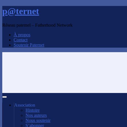
p@ternet
Réseau paternel – Fatherhood Network
À propos
Contact
Soutenir Paternet
Association
Histoire
Nos auteurs
Nous soutenir
S’abonner