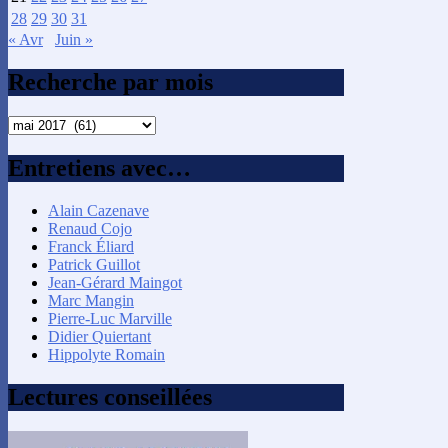
28
29
30
31
« Avr
Juin »
Recherche par mois
Recherche
par
mois
Entretiens avec…
Alain Cazenave
Renaud Cojo
Franck Éliard
Patrick Guillot
Jean-Gérard Maingot
Marc Mangin
Pierre-Luc Marville
Didier Quiertant
Hippolyte Romain
Lectures conseillées