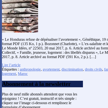
« Le Honduras refuse de dépénaliser l’avortement », Gènéthique, 19 m
format PDF (135 Ko, 1 p.). Bozonnet (Charlotte), « L’ex-salafiste et l
Le Monde Idées, nº 22503, 20 mai 2017, p. 6. Article archivé au for
Collectif, « Famille, jeunesse, logement : des libellés disparus », Le
2017, p. 8. Article archivé au format PDF (591 Ko, 2 p.). […]
Lire l’article
Étiquettes :
anthropologie
,
avortement
,
discrimination
,
droits civils
,
fa
logement
,
Maroc
Abonnement à la newsletter
Plus de neuf mille abonnés attendent que vous les
rejoigniez ! C’est gratuit, instructif et très simple :
cliquez sur l’image ci-dessous et remplissez le
formulaire d’abonnement.