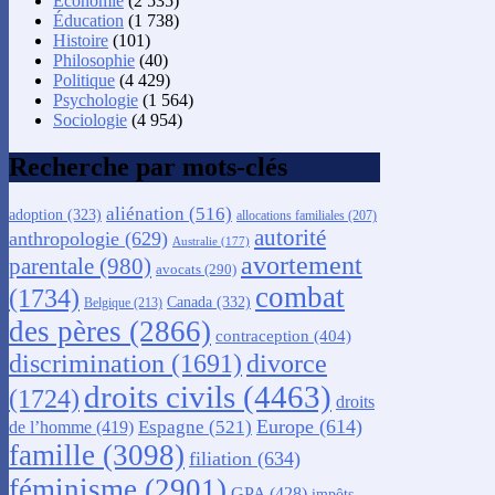
Économie
(2 535)
Éducation
(1 738)
Histoire
(101)
Philosophie
(40)
Politique
(4 429)
Psychologie
(1 564)
Sociologie
(4 954)
Recherche par mots-clés
aliénation
(516)
adoption
(323)
allocations familiales
(207)
autorité
anthropologie
(629)
Australie
(177)
avortement
parentale
(980)
avocats
(290)
combat
(1734)
Canada
(332)
Belgique
(213)
des pères
(2866)
contraception
(404)
discrimination
(1691)
divorce
droits civils
(4463)
(1724)
droits
Europe
(614)
Espagne
(521)
de l’homme
(419)
famille
(3098)
filiation
(634)
féminisme
(2901)
GPA
(428)
impôts