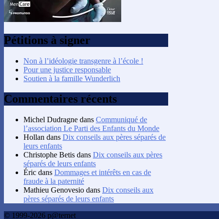
Pétitions à signer
Non à l’idéologie transgenre à l’école !
Pour une justice responsable
Soutien à la famille Wunderlich
Commentaires récents
Michel Dudragne
dans
Communiqué de
l’association Le Parti des Enfants du Monde
Hollan
dans
Dix conseils aux pères séparés de
leurs enfants
Christophe Betis
dans
Dix conseils aux pères
séparés de leurs enfants
Éric
dans
Dommages et intérêts en cas de
fraude à la paternité
Mathieu Genovesio
dans
Dix conseils aux
pères séparés de leurs enfants
© 1999-2026 p@ternet