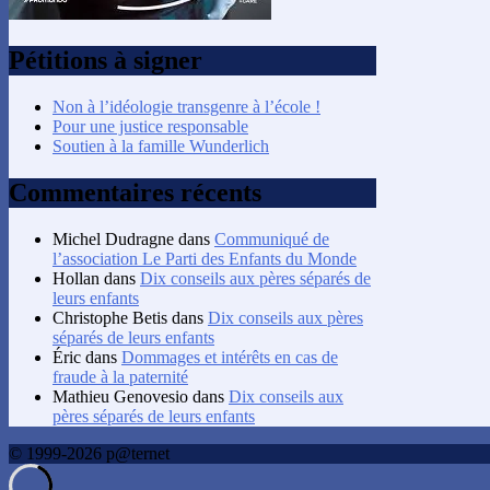
Pétitions à signer
Non à l’idéologie transgenre à l’école !
Pour une justice responsable
Soutien à la famille Wunderlich
Commentaires récents
Michel Dudragne
dans
Communiqué de
l’association Le Parti des Enfants du Monde
Hollan
dans
Dix conseils aux pères séparés de
leurs enfants
Christophe Betis
dans
Dix conseils aux pères
séparés de leurs enfants
Éric
dans
Dommages et intérêts en cas de
fraude à la paternité
Mathieu Genovesio
dans
Dix conseils aux
pères séparés de leurs enfants
© 1999-2026 p@ternet