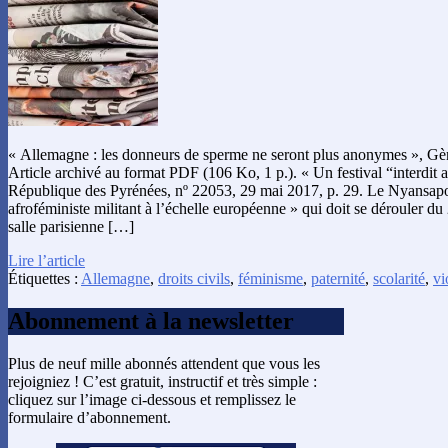
« Allemagne : les donneurs de sperme ne seront plus anonymes », Gè
Article archivé au format PDF (106 Ko, 1 p.). « Un festival “interdit 
République des Pyrénées, nº 22053, 29 mai 2017, p. 29. Le Nyansapo 
afroféministe militant à l’échelle européenne » qui doit se dérouler du
salle parisienne […]
Lire l’article
Étiquettes :
Allemagne
,
droits civils
,
féminisme
,
paternité
,
scolarité
,
vi
Abonnement à la newsletter
Plus de neuf mille abonnés attendent que vous les
rejoigniez ! C’est gratuit, instructif et très simple :
cliquez sur l’image ci-dessous et remplissez le
formulaire d’abonnement.