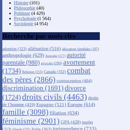
Histoire
(101)
Philosophie
(40)
Politique
(4 429)
Psychologie
(1 564)
Sociologie
(4 954)
Recherche par mots-clés
aliénation
(516)
adoption
(323)
allocations familiales
(207)
autorité
anthropologie
(629)
Australie
(177)
avortement
parentale
(980)
avocats
(290)
combat
(1734)
Canada
(332)
Belgique
(213)
des pères
(2866)
contraception
(404)
discrimination
(1691)
divorce
droits civils
(4463)
(1724)
droits
Europe
(614)
Espagne
(521)
de l’homme
(419)
famille
(3098)
filiation
(634)
féminisme
(2901)
GPA
(428)
impôts
jurisprudence
(733)
Italie
(363)
(313)
Irlande
(231)