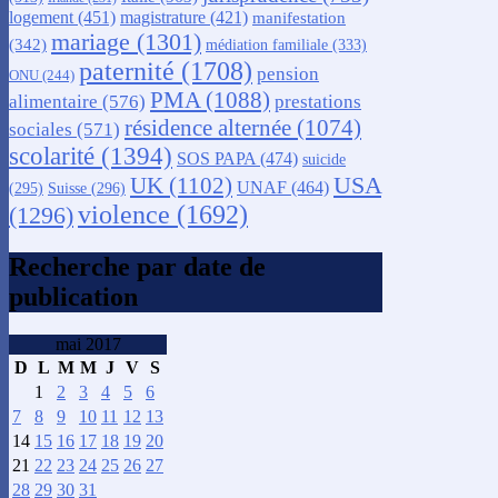
logement
(451)
magistrature
(421)
manifestation
mariage
(1301)
(342)
médiation familiale
(333)
paternité
(1708)
pension
ONU
(244)
PMA
(1088)
alimentaire
(576)
prestations
résidence alternée
(1074)
sociales
(571)
scolarité
(1394)
SOS PAPA
(474)
suicide
USA
UK
(1102)
UNAF
(464)
(295)
Suisse
(296)
violence
(1692)
(1296)
Recherche par date de
publication
mai 2017
D
L
M
M
J
V
S
1
2
3
4
5
6
7
8
9
10
11
12
13
14
15
16
17
18
19
20
21
22
23
24
25
26
27
28
29
30
31