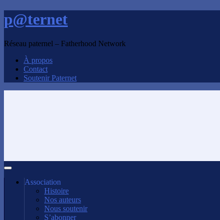
p@ternet
Réseau paternel – Fatherhood Network
À propos
Contact
Soutenir Paternet
Association
Histoire
Nos auteurs
Nous soutenir
S’abonner