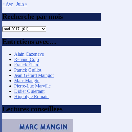
« Avr
Juin »
Recherche par mois
Recherche
par
mois
Entretiens avec…
Alain Cazenave
Renaud Cojo
Franck Éliard
Patrick Guillot
Jean-Gérard Maingot
Marc Mangin
Pierre-Luc Marville
Didier Quiertant
Hippolyte Romain
Lectures conseillées