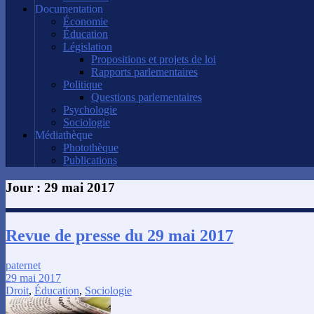
Documentation
Économie
Éducation
Législation
Propositions et projets de loi
Rapports parlementaires
Politique
Questions parlementaires
Psychologie
Sociologie
Médiathèque
Photothèque
Publications
Jour :
29 mai 2017
Revue de presse du 29 mai 2017
paternet
29 mai 2017
Droit
,
Éducation
,
Sociologie