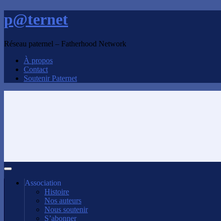
p@ternet
Réseau paternel – Fatherhood Network
À propos
Contact
Soutenir Paternet
Association
Histoire
Nos auteurs
Nous soutenir
S’abonner