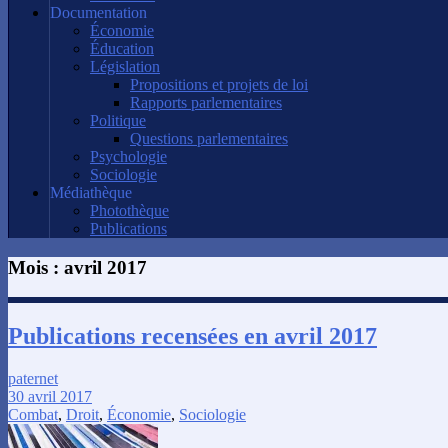
Documentation
Économie
Éducation
Législation
Propositions et projets de loi
Rapports parlementaires
Politique
Questions parlementaires
Psychologie
Sociologie
Médiathèque
Photothèque
Publications
Mois :
avril 2017
Publications recensées en avril 2017
paternet
30 avril 2017
Combat
,
Droit
,
Économie
,
Sociologie