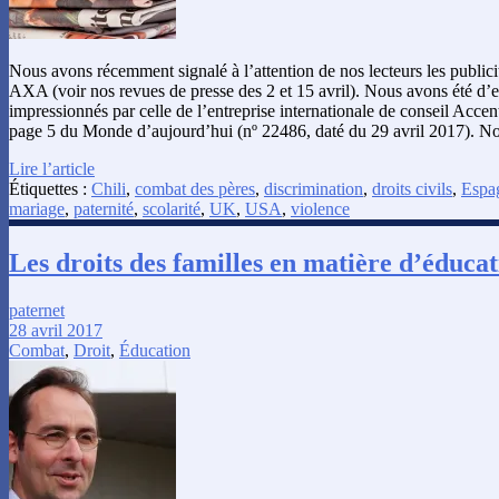
Nous avons récemment signalé à l’attention de nos lecteurs les publicit
AXA (voir nos revues de presse des 2 et 15 avril). Nous avons été d
impressionnés par celle de l’entreprise internationale de conseil Accen
page 5 du Monde d’aujourd’hui (nº 22486, daté du 29 avril 2017). N
Lire l’article
Étiquettes :
Chili
,
combat des pères
,
discrimination
,
droits civils
,
Espa
mariage
,
paternité
,
scolarité
,
UK
,
USA
,
violence
Les droits des familles en matière d’éducat
paternet
28 avril 2017
Combat
,
Droit
,
Éducation