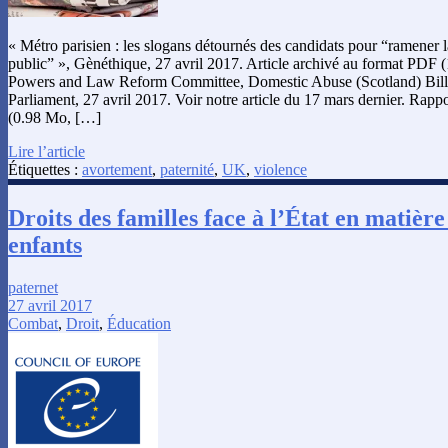
« Métro parisien : les slogans détournés des candidats pour “ramener l
public” », Gènéthique, 27 avril 2017. Article archivé au format PDF 
Powers and Law Reform Committee, Domestic Abuse (Scotland) Bill a
Parliament, 27 avril 2017. Voir notre article du 17 mars dernier. Rap
(0.98 Mo, […]
Lire l’article
Étiquettes :
avortement
,
paternité
,
UK
,
violence
Droits des familles face à l’État en matièr
enfants
paternet
27 avril 2017
Combat
,
Droit
,
Éducation