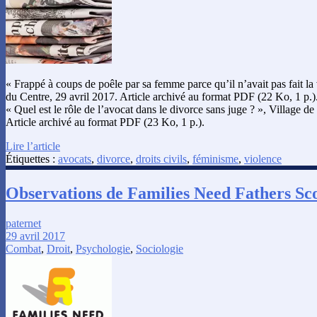
« Frappé à coups de poêle par sa femme parce qu’il n’avait pas fait la
du Centre, 29 avril 2017. Article archivé au format PDF (22 Ko, 1 p.)
« Quel est le rôle de l’avocat dans le divorce sans juge ? », Village de 
Article archivé au format PDF (23 Ko, 1 p.).
Lire l’article
Étiquettes :
avocats
,
divorce
,
droits civils
,
féminisme
,
violence
Observations de Families Need Fathers Sc
paternet
29 avril 2017
Combat
,
Droit
,
Psychologie
,
Sociologie