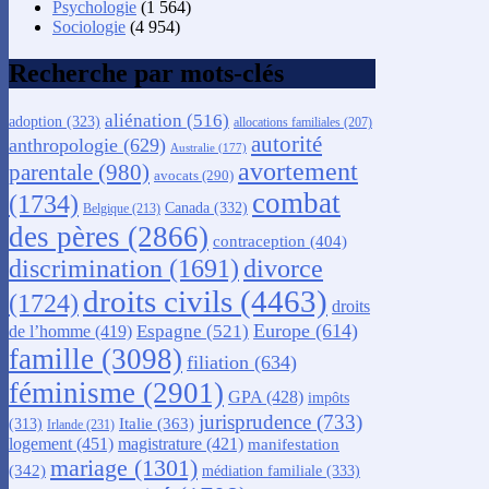
Psychologie
(1 564)
Sociologie
(4 954)
Recherche par mots-clés
aliénation
(516)
adoption
(323)
allocations familiales
(207)
autorité
anthropologie
(629)
Australie
(177)
avortement
parentale
(980)
avocats
(290)
combat
(1734)
Canada
(332)
Belgique
(213)
des pères
(2866)
contraception
(404)
discrimination
(1691)
divorce
droits civils
(4463)
(1724)
droits
Europe
(614)
Espagne
(521)
de l’homme
(419)
famille
(3098)
filiation
(634)
féminisme
(2901)
GPA
(428)
impôts
jurisprudence
(733)
Italie
(363)
(313)
Irlande
(231)
logement
(451)
magistrature
(421)
manifestation
mariage
(1301)
(342)
médiation familiale
(333)