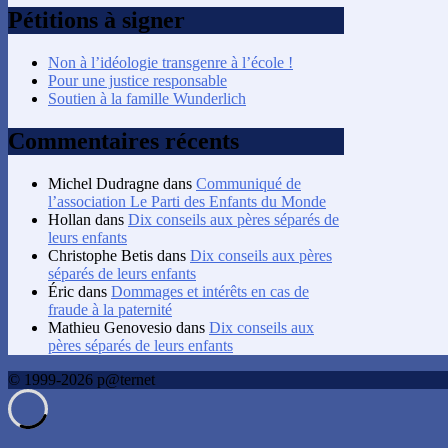
Pétitions à signer
Non à l’idéologie transgenre à l’école !
Pour une justice responsable
Soutien à la famille Wunderlich
Commentaires récents
Michel Dudragne
dans
Communiqué de
l’association Le Parti des Enfants du Monde
Hollan
dans
Dix conseils aux pères séparés de
leurs enfants
Christophe Betis
dans
Dix conseils aux pères
séparés de leurs enfants
Éric
dans
Dommages et intérêts en cas de
fraude à la paternité
Mathieu Genovesio
dans
Dix conseils aux
pères séparés de leurs enfants
© 1999-2026 p@ternet