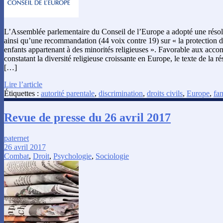
L’Assemblée parlementaire du Conseil de l’Europe a adopté une résol
ainsi qu’une recommandation (44 voix contre 19) sur « la protection de
enfants appartenant à des minorités religieuses ». Favorable aux acc
constatant la diversité religieuse croissante en Europe, le texte de la ré
[…]
Lire l’article
Étiquettes :
autorité parentale
,
discrimination
,
droits civils
,
Europe
,
fam
Revue de presse du 26 avril 2017
paternet
26 avril 2017
Combat
,
Droit
,
Psychologie
,
Sociologie