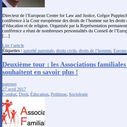
Directeur de l’European Centre for Law and Justice, Grégor Puppinc
conférence à la Cour européenne des droits de l’homme sur les droits 
d’éducation et de religion. Organisée par la Représentation permanent
conférence a réuni de nombreuses personnalités du Conseil de l’Euro
[…]
Lire l’article
Étiquettes :
autorité parentale
,
droits civils
,
droits de l’homme
,
Europe
Deuxième tour : les Associations familiales
souhaitent en savoir plus !
paternet
27 avril 2017
Combat
,
Droit
,
Éducation
,
Politique
,
Sociologie