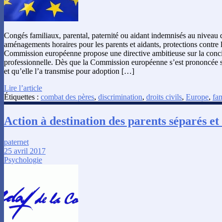
Congés familiaux, parental, paternité ou aidant indemnisés au niveau
aménagements horaires pour les parents et aidants, protections contre l
Commission européenne propose une directive ambitieuse sur la concili
professionnelle. Dès que la Commission européenne s’est prononcée su
et qu’elle l’a transmise pour adoption […]
Lire l’article
Étiquettes :
combat des pères
,
discrimination
,
droits civils
,
Europe
,
fam
Action à destination des parents séparés et
paternet
25 avril 2017
Psychologie