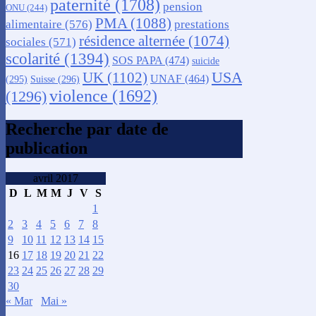
paternité
(1708)
pension
ONU
(244)
PMA
(1088)
alimentaire
(576)
prestations
résidence alternée
(1074)
sociales
(571)
scolarité
(1394)
SOS PAPA
(474)
suicide
USA
UK
(1102)
UNAF
(464)
(295)
Suisse
(296)
violence
(1692)
(1296)
Recherche par date de
publication
avril 2017
D
L
M
M
J
V
S
1
2
3
4
5
6
7
8
9
10
11
12
13
14
15
16
17
18
19
20
21
22
23
24
25
26
27
28
29
30
« Mar
Mai »