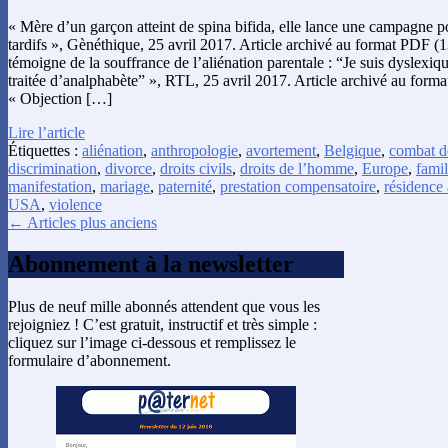
« Mère d’un garçon atteint de spina bifida, elle lance une campagne p
tardifs », Gènéthique, 25 avril 2017. Article archivé au format PDF (1
témoigne de la souffrance de l’aliénation parentale : “Je suis dyslex
traitée d’analphabète” », RTL, 25 avril 2017. Article archivé au form
« Objection […]
Lire l’article
Étiquettes :
aliénation
,
anthropologie
,
avortement
,
Belgique
,
combat d
discrimination
,
divorce
,
droits civils
,
droits de l’homme
,
Europe
,
famil
manifestation
,
mariage
,
paternité
,
prestation compensatoire
,
résidence 
USA
,
violence
← Articles plus anciens
Abonnement à la newsletter
Plus de neuf mille abonnés attendent que vous les
rejoigniez ! C’est gratuit, instructif et très simple :
cliquez sur l’image ci-dessous et remplissez le
formulaire d’abonnement.