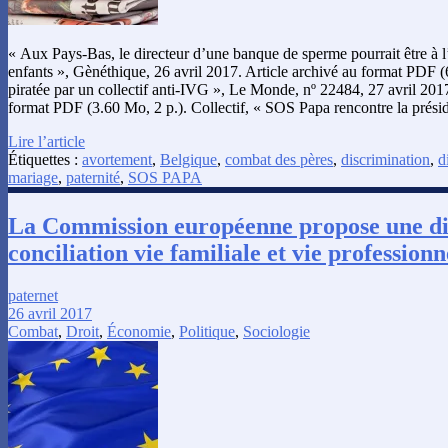
« Aux Pays-Bas, le directeur d’une banque de sperme pourrait être à l
enfants », Gènéthique, 26 avril 2017. Article archivé au format PDF 
piratée par un collectif anti-IVG », Le Monde, nº 22484, 27 avril 2017
format PDF (3.60 Mo, 2 p.). Collectif, « SOS Papa rencontre la prés
Lire l’article
Étiquettes :
avortement
,
Belgique
,
combat des pères
,
discrimination
,
d
mariage
,
paternité
,
SOS PAPA
La Commission européenne propose une dir
conciliation vie familiale et vie professionn
paternet
26 avril 2017
Combat
,
Droit
,
Économie
,
Politique
,
Sociologie