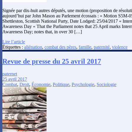
Signée par dix-huit autres députés, une motion (proposition de résolut
aujourd’hui par John Mason au Parlement écossais : « Motion S5M
Shettleston, Scottish National Party, Date Lodged: 25/04/2017 « Inter
Awareness Day « That the Parliament notes that 25 April marks Intern
Awareness Day; notes that, in over 30 […]
Lire l’article
Étiquettes :
aliénation
,
combat des pères
,
famille
,
paternité
,
violence
Revue de presse du 25 avril 2017
paternet
25 avril 2017
Combat
,
Droit
,
Économie
,
Politique
,
Psychologie
,
Sociologie