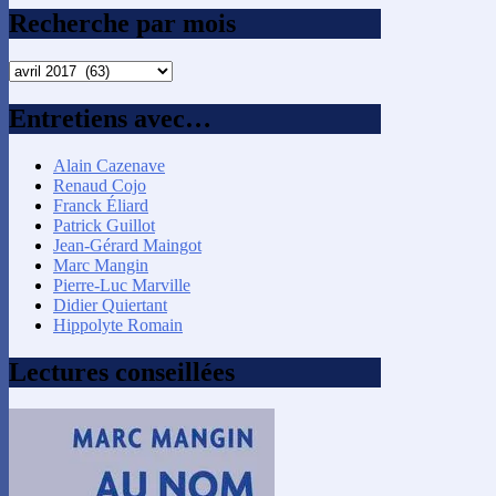
Recherche par mois
Recherche
par
mois
Entretiens avec…
Alain Cazenave
Renaud Cojo
Franck Éliard
Patrick Guillot
Jean-Gérard Maingot
Marc Mangin
Pierre-Luc Marville
Didier Quiertant
Hippolyte Romain
Lectures conseillées