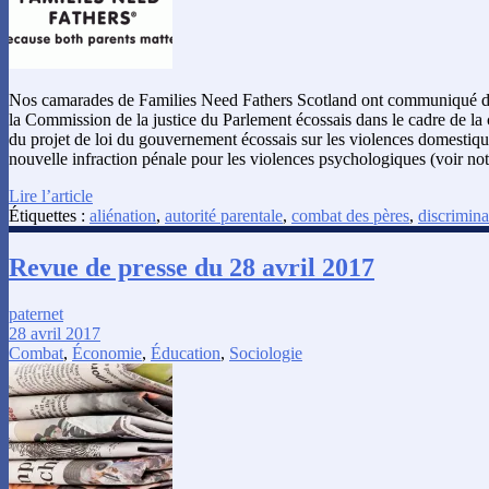
Nos camarades de Families Need Fathers Scotland ont communiqué d’i
la Commission de la justice du Parlement écossais dans le cadre de la
du projet de loi du gouvernement écossais sur les violences domestique
nouvelle infraction pénale pour les violences psychologiques (voir not
Lire l’article
Étiquettes :
aliénation
,
autorité parentale
,
combat des pères
,
discrimina
Revue de presse du 28 avril 2017
paternet
28 avril 2017
Combat
,
Économie
,
Éducation
,
Sociologie