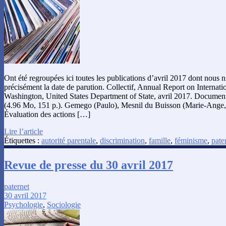
Ont été regroupées ici toutes les publications d’avril 2017 dont nous 
précisément la date de parution. Collectif, Annual Report on Internat
Washington, United States Department of State, avril 2017. Documen
(4.96 Mo, 151 p.). Gemego (Paulo), Mesnil du Buisson (Marie-Ange,
Évaluation des actions […]
Lire l’article
Étiquettes :
autorité parentale
,
discrimination
,
famille
,
féminisme
,
pate
Revue de presse du 30 avril 2017
paternet
30 avril 2017
Psychologie
,
Sociologie