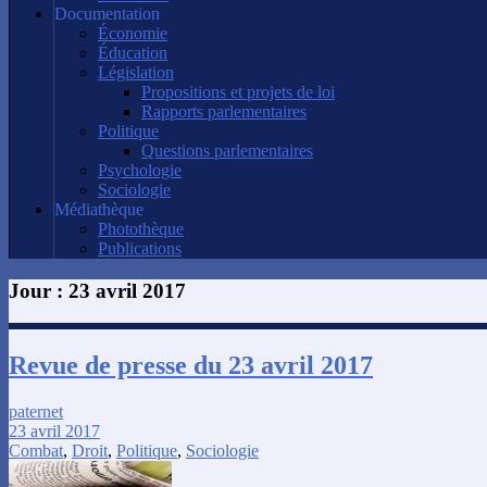
Documentation
Économie
Éducation
Législation
Propositions et projets de loi
Rapports parlementaires
Politique
Questions parlementaires
Psychologie
Sociologie
Médiathèque
Photothèque
Publications
Jour :
23 avril 2017
Revue de presse du 23 avril 2017
paternet
23 avril 2017
Combat
,
Droit
,
Politique
,
Sociologie