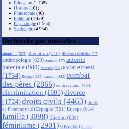
Éducation
(1 738)
Histoire
(101)
Philosophie
(40)
Politique
(4 429)
Psychologie
(1 564)
Sociologie
(4 954)
Recherche par mots-clés
aliénation
(516)
adoption
(323)
allocations familiales
(207)
autorité
anthropologie
(629)
Australie
(177)
avortement
parentale
(980)
avocats
(290)
combat
(1734)
Canada
(332)
Belgique
(213)
des pères
(2866)
contraception
(404)
discrimination
(1691)
divorce
droits civils
(4463)
(1724)
droits
Europe
(614)
Espagne
(521)
de l’homme
(419)
famille
(3098)
filiation
(634)
féminisme
(2901)
GPA
(428)
impôts