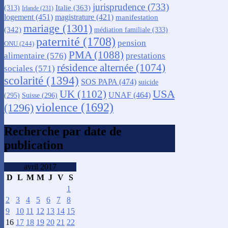
jurisprudence
(733)
Italie
(363)
(313)
Irlande
(231)
logement
(451)
magistrature
(421)
manifestation
mariage
(1301)
(342)
médiation familiale
(333)
paternité
(1708)
pension
ONU
(244)
PMA
(1088)
alimentaire
(576)
prestations
résidence alternée
(1074)
sociales
(571)
scolarité
(1394)
SOS PAPA
(474)
suicide
USA
UK
(1102)
UNAF
(464)
(295)
Suisse
(296)
violence
(1692)
(1296)
Recherche par date de
publication
avril 2017
D
L
M
M
J
V
S
1
2
3
4
5
6
7
8
9
10
11
12
13
14
15
16
17
18
19
20
21
22