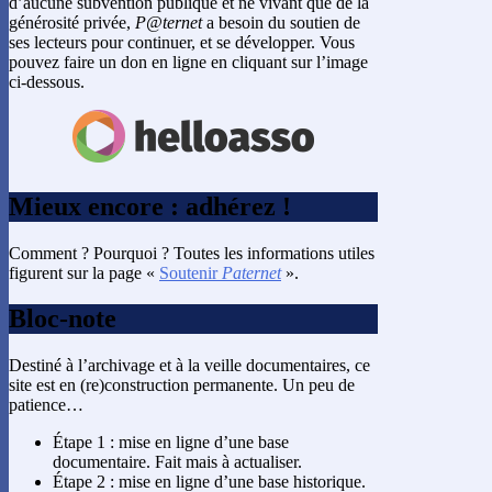
d’aucune subvention publique et ne vivant que de la
générosité privée,
P@ternet
a besoin du soutien de
ses lecteurs pour continuer, et se développer. Vous
pouvez faire un don en ligne en cliquant sur l’image
ci-dessous.
Mieux encore : adhérez !
Comment ? Pourquoi ? Toutes les informations utiles
figurent sur la page «
Soutenir
Paternet
».
Bloc-note
Destiné à l’archivage et à la veille documentaires, ce
site est en (re)construction permanente. Un peu de
patience…
Étape 1 : mise en ligne d’une base
documentaire. Fait mais à actualiser.
Étape 2 : mise en ligne d’une base historique.