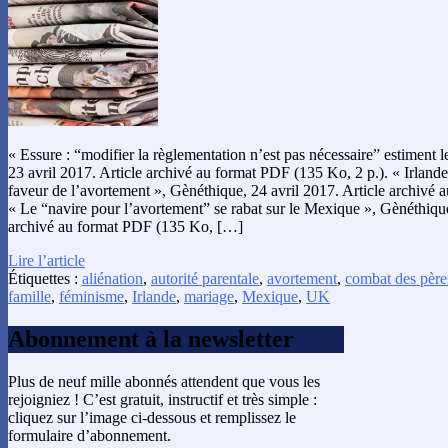
« Essure : “modifier la règlementation n’est pas nécessaire” estiment 
23 avril 2017. Article archivé au format PDF (135 Ko, 2 p.). « Irlande 
faveur de l’avortement », Gènéthique, 24 avril 2017. Article archivé 
« Le “navire pour l’avortement” se rabat sur le Mexique », Gènéthique
archivé au format PDF (135 Ko, […]
Lire l’article
Étiquettes :
aliénation
,
autorité parentale
,
avortement
,
combat des père
famille
,
féminisme
,
Irlande
,
mariage
,
Mexique
,
UK
Abonnement à la newsletter
Plus de neuf mille abonnés attendent que vous les
rejoigniez ! C’est gratuit, instructif et très simple :
cliquez sur l’image ci-dessous et remplissez le
formulaire d’abonnement.