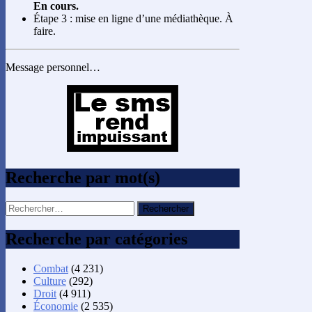
En cours.
Étape 3 : mise en ligne d’une médiathèque. À
faire.
Message personnel…
Recherche par mot(s)
Rechercher :
Recherche par catégories
Combat
(4 231)
Culture
(292)
Droit
(4 911)
Économie
(2 535)