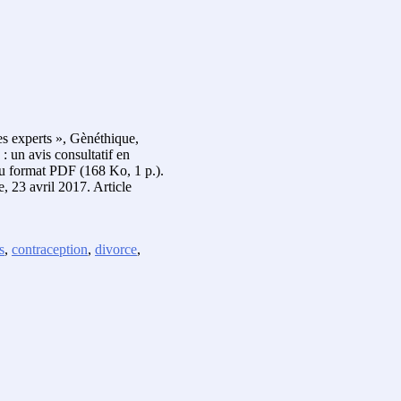
les experts », Gènéthique,
: un avis consultatif en
au format PDF (168 Ko, 1 p.).
, 23 avril 2017. Article
s
,
contraception
,
divorce
,