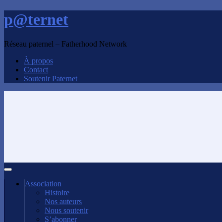
p@ternet
Réseau paternel – Fatherhood Network
À propos
Contact
Soutenir Paternet
Association
Histoire
Nos auteurs
Nous soutenir
S’abonner