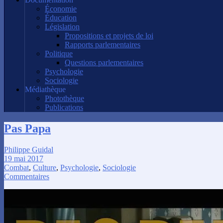
Économie
Éducation
Législation
Propositions et projets de loi
Rapports parlementaires
Politique
Questions parlementaires
Psychologie
Sociologie
Médiathèque
Photothèque
Publications
Pas Papa
Philippe Guidal
19 mai 2017
Combat
,
Culture
,
Psychologie
,
Sociologie
Commentaires