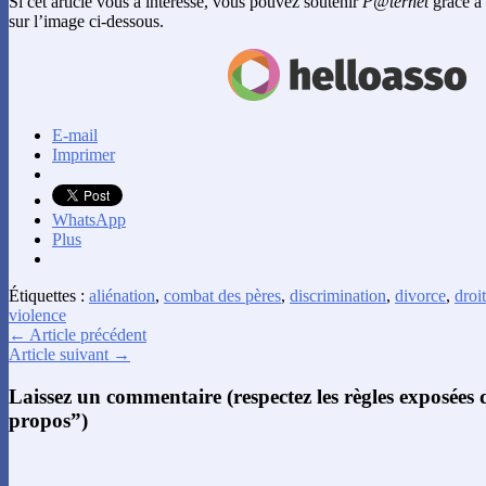
Si cet article vous a intéressé, vous pouvez soutenir
P@ternet
grâce à 
sur l’image ci-dessous.
E-mail
Imprimer
WhatsApp
Plus
Étiquettes :
aliénation
,
combat des pères
,
discrimination
,
divorce
,
droit
violence
← Article précédent
Article suivant →
Laissez un commentaire (respectez les règles exposées
propos”)