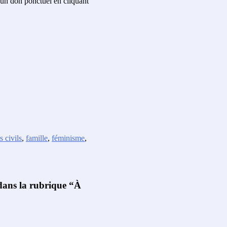
un don ponctuel en cliquant
s civils
,
famille
,
féminisme
,
 dans la rubrique “À