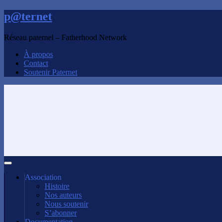
p@ternet
Réseau paternel – Fatherhood Network
À propos
Contact
Soutenir Paternet
Association
Histoire
Nos auteurs
Nous soutenir
S’abonner
Documentation