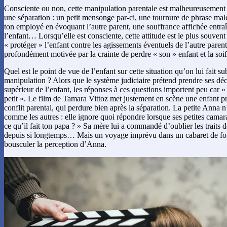
Consciente ou non, cette manipulation parentale est malheureusement
une séparation : un petit mensonge par-ci, une tournure de phrase male
ton employé en évoquant l’autre parent, une souffrance affichée entraî
l’enfant… Lorsqu’elle est consciente, cette attitude est le plus souvent 
« protéger » l’enfant contre les agissements éventuels de l’autre parent,
profondément motivée par la crainte de perdre « son » enfant et la soi
Quel est le point de vue de l’enfant sur cette situation qu’on lui fait s
manipulation ? Alors que le système judiciaire prétend prendre ses déci
supérieur de l’enfant, les réponses à ces questions importent peu car «
petit ». Le film de Tamara Vittoz met justement en scène une enfant pr
conflit parental, qui perdure bien après la séparation. La petite Anna n’
comme les autres : elle ignore quoi répondre lorsque ses petites cama
ce qu’il fait ton papa ? » Sa mère lui a commandé d’oublier les traits 
depuis si longtemps… Mais un voyage imprévu dans un cabaret de for
bousculer la perception d’Anna.