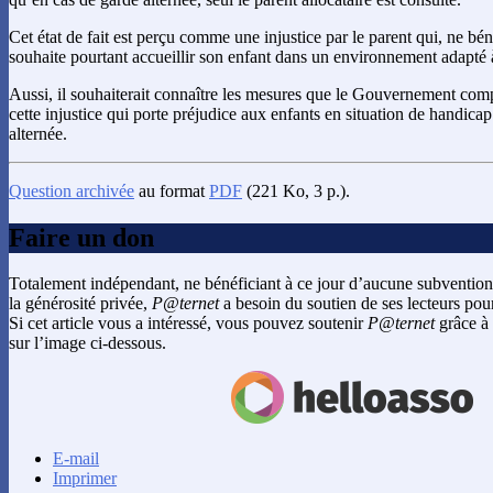
Cet état de fait est perçu comme une injustice par le parent qui, ne bé
souhaite pourtant accueillir son enfant dans un environnement adapté
Aussi, il souhaiterait connaître les mesures que le Gouvernement com
cette injustice qui porte préjudice aux enfants en situation de handica
alternée.
Question archivée
au format
PDF
(221 Ko, 3 p.).
Faire un don
Totalement indépendant, ne bénéficiant à ce jour d’aucune subvention
la générosité privée,
P@ternet
a besoin du soutien de ses lecteurs pour
Si cet article vous a intéressé, vous pouvez soutenir
P@ternet
grâce à 
sur l’image ci-dessous.
E-mail
Imprimer