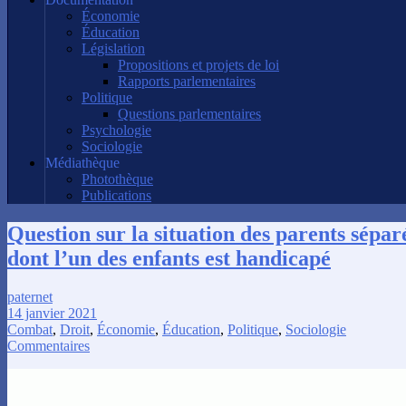
Économie
Éducation
Législation
Propositions et projets de loi
Rapports parlementaires
Politique
Questions parlementaires
Psychologie
Sociologie
Médiathèque
Photothèque
Publications
Question sur la situation des parents sépar
dont l’un des enfants est handicapé
paternet
14 janvier 2021
Combat
,
Droit
,
Économie
,
Éducation
,
Politique
,
Sociologie
Commentaires