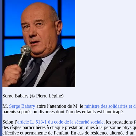
Serge Babary (© Pierre Lépine)
M.
Serge Babary
attire l’attention de M. le
ministre des solidarités et d
parents séparés ou divorcés dont l’un des enfants est handicapé.
Selon l’
article L. 513-1 du code de la sécurité sociale
, les prestations 
des règles particulières à chaque prestation, dues à la personne physi
effective et permanente de l’enfant. En cas de résidence alternée d’u