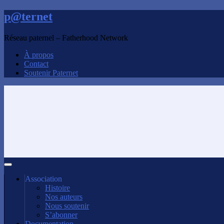
p@ternet
Réseau paternel – Fatherhood Network
À propos
Contact
Soutenir Paternet
Association
Histoire
Nos auteurs
Nous soutenir
S’abonner
Documentation