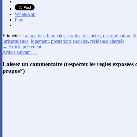
WhatsApp
Plus
Étiquettes :
allocations familiales
,
combat des pères
,
discrimination
,
di
jurisprudence
,
logement
,
prestations sociales
,
résidence alternée
← Article précédent
Article suivant →
Laissez un commentaire (respectez les règles exposées
propos”)