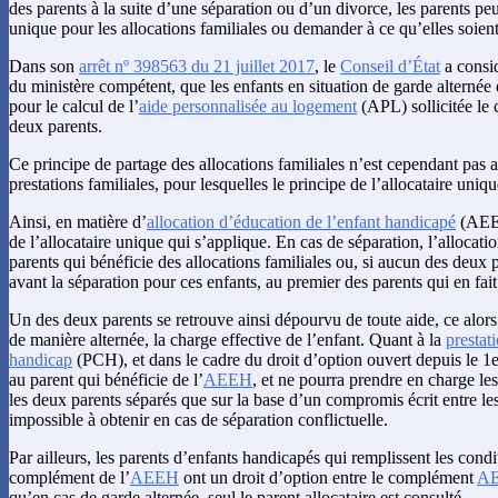
des parents à la suite d’une séparation ou d’un divorce, les parents pe
unique pour les allocations familiales ou demander à ce qu’elles soient
Dans son
arrêt nº 398563 du 21 juillet 2017
, le
Conseil d’État
a consid
du ministère compétent, que les enfants en situation de garde alternée
pour le calcul de l’
aide personnalisée au logement
(APL) sollicitée le 
deux parents.
Ce principe de partage des allocations familiales n’est cependant pas 
prestations familiales, pour lesquelles le principe de l’allocataire uni
Ainsi, en matière d’
allocation d’éducation de l’enfant handicapé
(AEEH
de l’allocataire unique qui s’applique. En cas de séparation, l’allocatio
parents qui bénéficie des allocations familiales ou, si aucun des deux pa
avant la séparation pour ces enfants, au premier des parents qui en fai
Un des deux parents se retrouve ainsi dépourvu de toute aide, ce alor
de manière alternée, la charge effective de l’enfant. Quant à la
prestat
handicap
(PCH), et dans le cadre du droit d’option ouvert depuis le 1er
au parent qui bénéficie de l’
AEEH
, et ne pourra prendre en charge le
les deux parents séparés que sur la base d’un compromis écrit entre l
impossible à obtenir en cas de séparation conflictuelle.
Par ailleurs, les parents d’enfants handicapés qui remplissent les cond
complément de l’
AEEH
ont un droit d’option entre le complément
A
qu’en cas de garde alternée, seul le parent allocataire est consulté.