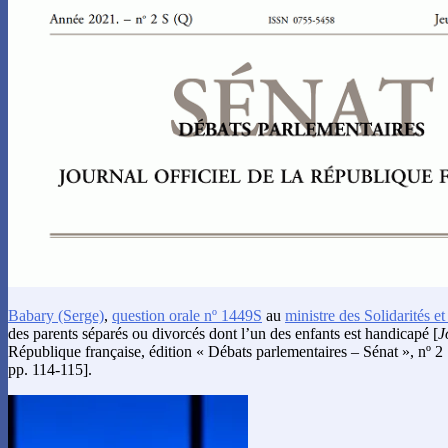
Babary
(Serge)
,
question orale nº 1449S
au
ministre des Solidarités et
des parents séparés ou divorcés dont l’un des enfants est handicapé [
J
République française, édition « Débats parlementaires – Sénat », nº 2
pp. 114-115].