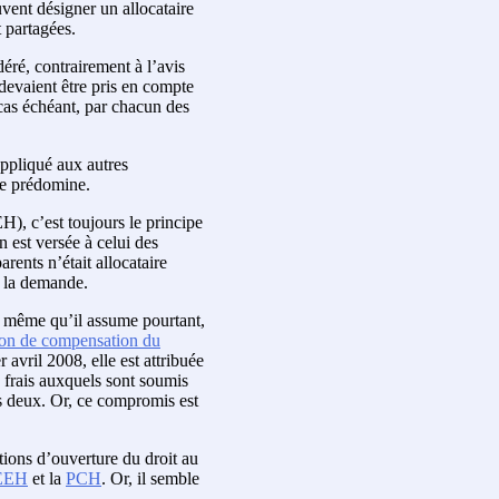
uvent désigner un allocataire
 partagées.
éré, contrairement à l’avis
 devaient être pris en compte
cas échéant, par chacun des
appliqué aux autres
que prédomine.
), c’est toujours le principe
n est versée à celui des
rents n’était allocataire
t la demande.
s même qu’il assume pourtant,
ion de compensation du
 avril 2008, elle est attribuée
s frais auxquels sont soumis
es deux. Or, ce compromis est
itions d’ouverture du droit au
EEH
et la
PCH
. Or, il semble