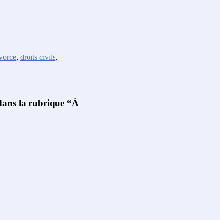
vorce
,
droits civils
,
 dans la rubrique “À