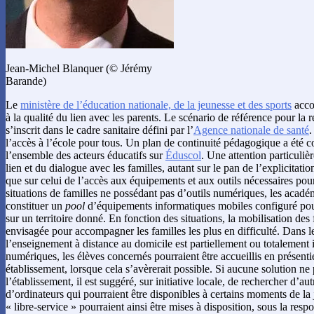
Jean-Michel Blanquer (© Jérémy
Barande)
Le
ministère de l’éducation nationale, de la jeunesse et des sports
accor
à la qualité du lien avec les parents. Le scénario de référence pour la
s’inscrit dans le cadre sanitaire défini par l’
Agence nationale de santé
.
l’accès à l’école pour tous. Un plan de continuité pédagogique a été
l’ensemble des acteurs éducatifs sur
Éduscol
. Une attention particulièr
lien et du dialogue avec les familles, autant sur le pan de l’explicitati
que sur celui de l’accès aux équipements et aux outils nécessaires pour 
situations de familles ne possédant pas d’outils numériques, les académ
constituer un
pool
d’équipements informatiques mobiles configuré pou
sur un territoire donné. En fonction des situations, la mobilisation des
envisagée pour accompagner les familles les plus en difficulté. Dans le
l’enseignement à distance au domicile est partiellement ou totalement 
numériques, les élèves concernés pourraient être accueillis en présenti
établissement, lorsque cela s’avèrerait possible. Si aucune solution ne 
l’établissement, il est suggéré, sur initiative locale, de rechercher d’au
d’ordinateurs qui pourraient être disponibles à certains moments de la 
« libre-service » pourraient ainsi être mises à disposition, sous la respo