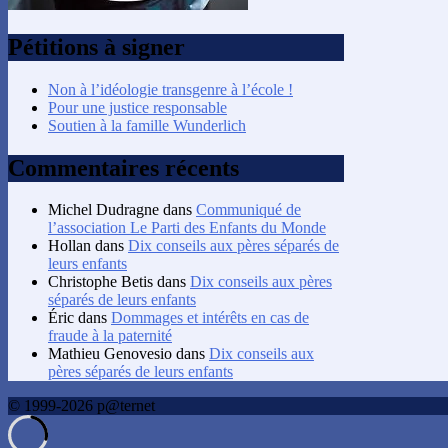
Pétitions à signer
Non à l’idéologie transgenre à l’école !
Pour une justice responsable
Soutien à la famille Wunderlich
Commentaires récents
Michel Dudragne
dans
Communiqué de
l’association Le Parti des Enfants du Monde
Hollan
dans
Dix conseils aux pères séparés de
leurs enfants
Christophe Betis
dans
Dix conseils aux pères
séparés de leurs enfants
Éric
dans
Dommages et intérêts en cas de
fraude à la paternité
Mathieu Genovesio
dans
Dix conseils aux
pères séparés de leurs enfants
© 1999-2026 p@ternet