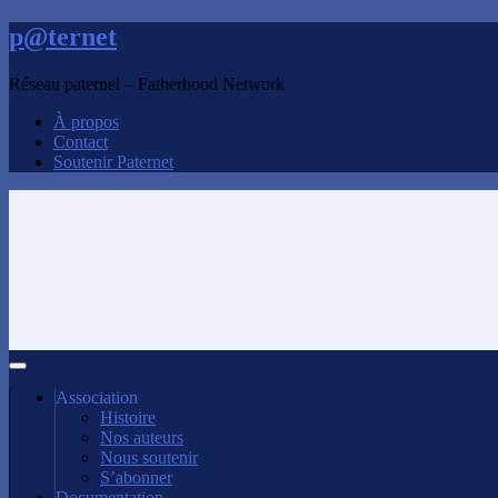
p@ternet
Réseau paternel – Fatherhood Network
À propos
Contact
Soutenir Paternet
Association
Histoire
Nos auteurs
Nous soutenir
S’abonner
Documentation