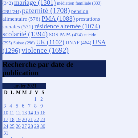
mariage
(1301)
(342)
médiation familiale
(333)
paternité
(1708)
pension
ONU
(244)
PMA
(1088)
alimentaire
(576)
prestations
résidence alternée
(1074)
sociales
(571)
scolarité
(1394)
SOS PAPA
(474)
suicide
USA
UK
(1102)
UNAF
(464)
(295)
Suisse
(296)
violence
(1692)
(1296)
Recherche par date de
publication
janvier 2021
D
L
M
M
J
V
S
1
2
3
4
5
6
7
8
9
10
11
12
13
14
15
16
17
18
19
20
21
22
23
24
25
26
27
28
29
30
31