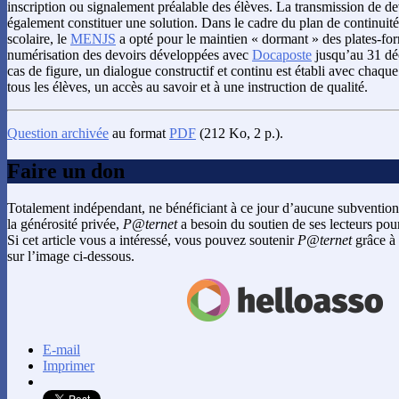
inscription ou signalement préalable des élèves. La transmission de de
également constituer une solution. Dans le cadre du plan de continuit
scolaire, le
MENJS
a opté pour le maintien « dormant » des plates-fo
numérisation des devoirs développées avec
Docaposte
jusqu’au 31 dé
cas de figure, un dialogue constructif et continu est établi avec chaque
tous les élèves, un accès au savoir et à une instruction de qualité.
Question archivée
au format
PDF
(212 Ko, 2 p.).
Faire un don
Totalement indépendant, ne bénéficiant à ce jour d’aucune subvention
la générosité privée,
P@ternet
a besoin du soutien de ses lecteurs pour
Si cet article vous a intéressé, vous pouvez soutenir
P@ternet
grâce à 
sur l’image ci-dessous.
E-mail
Imprimer