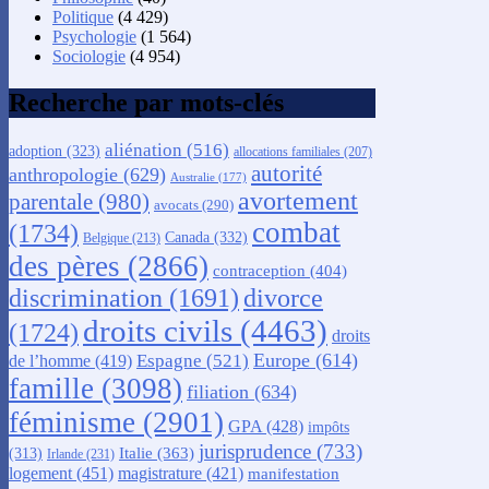
Politique
(4 429)
Psychologie
(1 564)
Sociologie
(4 954)
Recherche par mots-clés
aliénation
(516)
adoption
(323)
allocations familiales
(207)
autorité
anthropologie
(629)
Australie
(177)
avortement
parentale
(980)
avocats
(290)
combat
(1734)
Canada
(332)
Belgique
(213)
des pères
(2866)
contraception
(404)
discrimination
(1691)
divorce
droits civils
(4463)
(1724)
droits
Europe
(614)
Espagne
(521)
de l’homme
(419)
famille
(3098)
filiation
(634)
féminisme
(2901)
GPA
(428)
impôts
jurisprudence
(733)
Italie
(363)
(313)
Irlande
(231)
logement
(451)
magistrature
(421)
manifestation