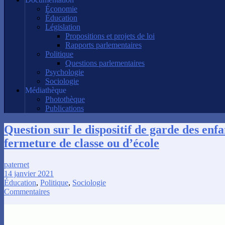
Économie
Éducation
Législation
Propositions et projets de loi
Rapports parlementaires
Politique
Questions parlementaires
Psychologie
Sociologie
Médiathèque
Photothèque
Publications
Question sur le dispositif de garde des enfa
fermeture de classe ou d’école
paternet
14 janvier 2021
Éducation
,
Politique
,
Sociologie
Commentaires