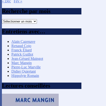
« Déc
Fév »
Recherche par mois
Recherche
par
mois
Entretiens avec…
Alain Cazenave
Renaud Cojo
Franck Éliard
Patrick Guillot
Jean-Gérard Maingot
Marc Mangin
Pierre-Luc Marville
Didier Quiertant
Hippolyte Romain
Lectures conseillées