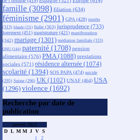
Europe
(614)
Espagne
(521)
de l’homme
(419)
famille
(3098)
filiation
(634)
féminisme
(2901)
GPA
(428)
impôts
jurisprudence
(733)
Italie
(363)
(313)
Irlande
(231)
logement
(451)
magistrature
(421)
manifestation
mariage
(1301)
(342)
médiation familiale
(333)
paternité
(1708)
pension
ONU
(244)
PMA
(1088)
alimentaire
(576)
prestations
résidence alternée
(1074)
sociales
(571)
scolarité
(1394)
SOS PAPA
(474)
suicide
USA
UK
(1102)
UNAF
(464)
(295)
Suisse
(296)
violence
(1692)
(1296)
Recherche par date de
publication
janvier 2021
D
L
M
M
J
V
S
1
2