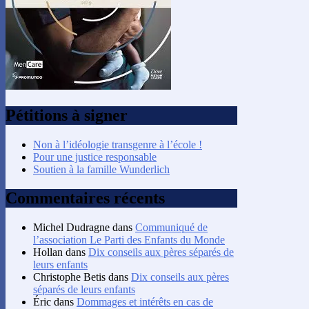
Pétitions à signer
Non à l’idéologie transgenre à l’école !
Pour une justice responsable
Soutien à la famille Wunderlich
Commentaires récents
Michel Dudragne
dans
Communiqué de
l’association Le Parti des Enfants du Monde
Hollan
dans
Dix conseils aux pères séparés de
leurs enfants
Christophe Betis
dans
Dix conseils aux pères
séparés de leurs enfants
Éric
dans
Dommages et intérêts en cas de