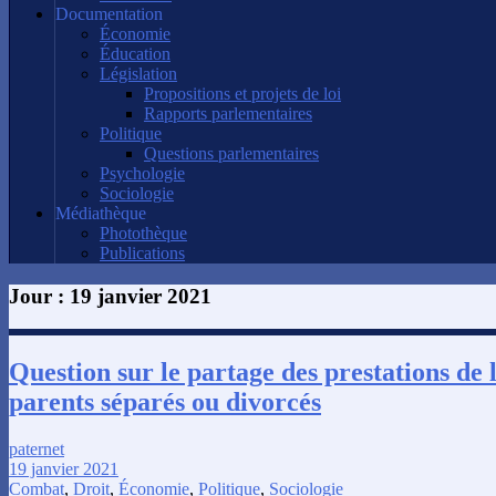
Documentation
Économie
Éducation
Législation
Propositions et projets de loi
Rapports parlementaires
Politique
Questions parlementaires
Psychologie
Sociologie
Médiathèque
Photothèque
Publications
Jour :
19 janvier 2021
Question sur le partage des prestations de 
parents séparés ou divorcés
paternet
19 janvier 2021
Combat
,
Droit
,
Économie
,
Politique
,
Sociologie