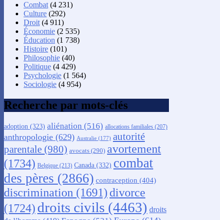
Combat
(4 231)
Culture
(292)
Droit
(4 911)
Économie
(2 535)
Éducation
(1 738)
Histoire
(101)
Philosophie
(40)
Politique
(4 429)
Psychologie
(1 564)
Sociologie
(4 954)
Recherche par mots-clés
aliénation
(516)
adoption
(323)
allocations familiales
(207)
autorité
anthropologie
(629)
Australie
(177)
avortement
parentale
(980)
avocats
(290)
combat
(1734)
Canada
(332)
Belgique
(213)
des pères
(2866)
contraception
(404)
discrimination
(1691)
divorce
droits civils
(4463)
(1724)
droits