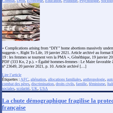
Combat
,
Droit
,
Économie
,
Éducation
,
Politique
,
Psychologie
,
Sociolo
« Complications arising from “DIY” home abortions massively under
suggests », Right To Life, 19 janvier 2021. Article archivé au format
19 : les femmes se tournent vers la PMA », Gènéthique, 19 janvier 20
PDF (333 Ko, 2 p.). « Égalité hommes-femmes : Le Maire favorable 
nº 23649, 20 janvier 2021, p. 10. Article archivé […]
Lire l’article
Étiquettes :
AFC
,
aliénation
,
allocations familiales
,
anthropologie
,
auto
combat des pères
,
discrimination
,
droits civils
,
famille
,
féminisme
,
Ital
sociales
,
scolarité
,
UK
,
USA
La chute démographique fragilise la protect
française