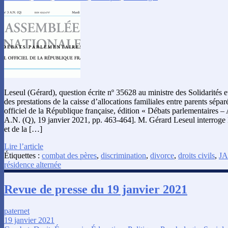
Leseul (Gérard), question écrite nº 35628 au ministre des Solidarités et
des prestations de la caisse d’allocations familiales entre parents sépa
officiel de la République française, édition « Débats parlementaires –
A.N. (Q), 19 janvier 2021, pp. 463-464]. M. Gérard Leseul interroge M
et de la […]
Lire l’article
Étiquettes :
combat des pères
,
discrimination
,
divorce
,
droits civils
,
JA
résidence alternée
Revue de presse du 19 janvier 2021
paternet
19 janvier 2021