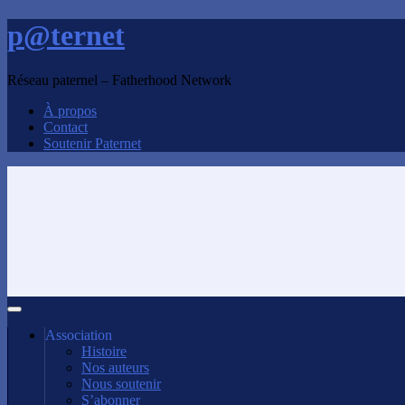
p@ternet
Réseau paternel – Fatherhood Network
À propos
Contact
Soutenir Paternet
Association
Histoire
Nos auteurs
Nous soutenir
S’abonner