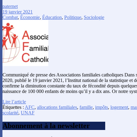
paternet
19 janvier 2021
Combat
,
Économie
,
Éducation
,
Politique
,
Sociologie
Communiqué de presse des Associations familiales catholiques Dans
2020, publié le 19 janvier 2021, l’Institut national de la statistique e
confirme la diminution constante du taux de fécondité depuis quelques 
naissance de 100 000 enfants de moins qu’il y a dix ans. Or notre sy
Lire l’article
Étiquettes :
AFC
,
allocations familiales
,
famille
,
impôts
,
logement
,
ma
scolarité
,
UNAF
Abonnement à la newsletter