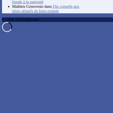
fraude à la paternité
Mathieu Genovesio
dans
Dix conseils aux
pères séparés de leurs enfants
© 1999-2026 p@ternet