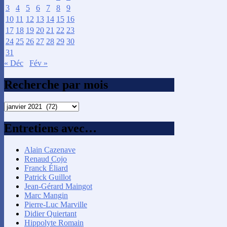
3
4
5
6
7
8
9
10
11
12
13
14
15
16
17
18
19
20
21
22
23
24
25
26
27
28
29
30
31
« Déc
Fév »
Recherche par mois
Recherche
par
mois
Entretiens avec…
Alain Cazenave
Renaud Cojo
Franck Éliard
Patrick Guillot
Jean-Gérard Maingot
Marc Mangin
Pierre-Luc Marville
Didier Quiertant
Hippolyte Romain