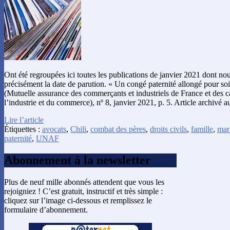
Ont été regroupées ici toutes les publications de janvier 2021 dont n
précisément la date de parution. « Un congé paternité allongé pour so
(Mutuelle assurance des commerçants et industriels de France et des ca
l’industrie et du commerce), nº 8, janvier 2021, p. 5. Article archivé 
Lire l’article
Étiquettes :
avocats
,
Chili
,
combat des pères
,
droits civils
,
famille
,
mar
paternité
,
UNAF
Abonnement à la newsletter
Plus de neuf mille abonnés attendent que vous les
rejoigniez ! C’est gratuit, instructif et très simple :
cliquez sur l’image ci-dessous et remplissez le
formulaire d’abonnement.