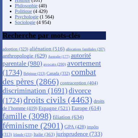
Histoire
(101)
Philosophie
(40)
Politique
(4 429)
Psychologie
(1 564)
Sociologie
(4 954)
Recherche par mots-clés
aliénation
(516)
adoption
(323)
allocations familiales
(207)
autorité
anthropologie
(629)
Australie
(177)
avortement
parentale
(980)
avocats
(290)
combat
(1734)
Canada
(332)
Belgique
(213)
des pères
(2866)
contraception
(404)
discrimination
(1691)
divorce
droits civils
(4463)
(1724)
droits
Europe
(614)
Espagne
(521)
de l’homme
(419)
famille
(3098)
filiation
(634)
féminisme
(2901)
GPA
(428)
impôts
jurisprudence
(733)
Italie
(363)
(313)
Irlande
(231)