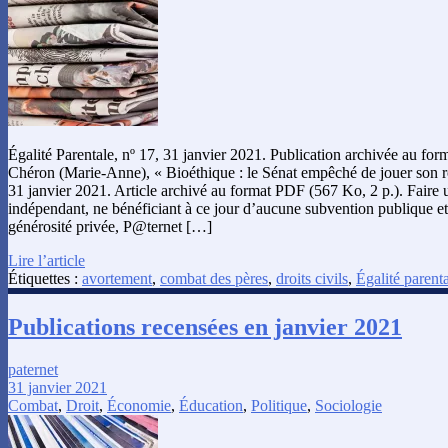
Égalité Parentale, nº 17, 31 janvier 2021. Publication archivée au fo
Chéron (Marie-Anne), « Bioéthique : le Sénat empêché de jouer son rôl
31 janvier 2021. Article archivé au format PDF (567 Ko, 2 p.). Faire
indépendant, ne bénéficiant à ce jour d’aucune subvention publique et
générosité privée, P@ternet […]
Lire l’article
Étiquettes :
avortement
,
combat des pères
,
droits civils
,
Égalité parent
Publications recensées en janvier 2021
paternet
31 janvier 2021
Combat
,
Droit
,
Économie
,
Éducation
,
Politique
,
Sociologie