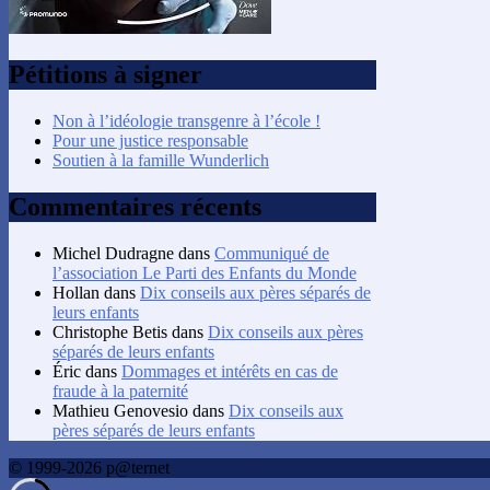
Pétitions à signer
Non à l’idéologie transgenre à l’école !
Pour une justice responsable
Soutien à la famille Wunderlich
Commentaires récents
Michel Dudragne
dans
Communiqué de
l’association Le Parti des Enfants du Monde
Hollan
dans
Dix conseils aux pères séparés de
leurs enfants
Christophe Betis
dans
Dix conseils aux pères
séparés de leurs enfants
Éric
dans
Dommages et intérêts en cas de
fraude à la paternité
Mathieu Genovesio
dans
Dix conseils aux
pères séparés de leurs enfants
© 1999-2026 p@ternet