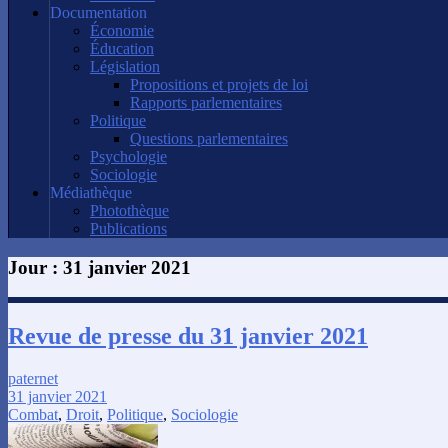
Documentation
Économie
Éducation
Législation
Propositions et projets de loi
Rapports parlementaires
Politique
Questions parlementaires
Psychologie
Sociologie
Médiathèque
Photothèque
Publications
Jour :
31 janvier 2021
Revue de presse du 31 janvier 2021
paternet
31 janvier 2021
Combat
,
Droit
,
Politique
,
Sociologie