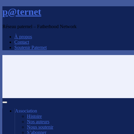
p@ternet
Réseau paternel – Fatherhood Network
À propos
Contact
Soutenir Paternet
Association
Histoire
Nos auteurs
Nous soutenir
S’abonner