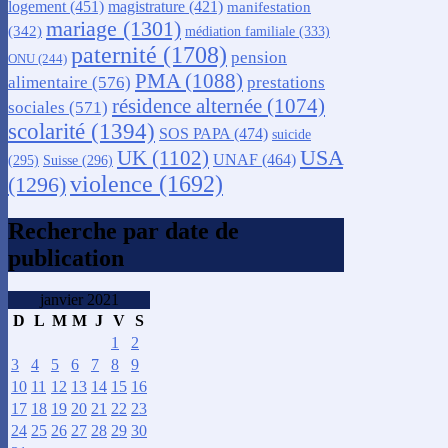
logement
(451)
magistrature
(421)
manifestation
mariage
(1301)
(342)
médiation familiale
(333)
paternité
(1708)
pension
ONU
(244)
PMA
(1088)
alimentaire
(576)
prestations
résidence alternée
(1074)
sociales
(571)
scolarité
(1394)
SOS PAPA
(474)
suicide
USA
UK
(1102)
UNAF
(464)
(295)
Suisse
(296)
violence
(1692)
(1296)
Recherche par date de
publication
janvier 2021
D
L
M
M
J
V
S
1
2
3
4
5
6
7
8
9
10
11
12
13
14
15
16
17
18
19
20
21
22
23
24
25
26
27
28
29
30