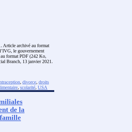
. Article archivé au format
e l’IVG, le gouvernement
vé au format PDF (242 Ko,
ial Branch, 13 janvier 2021.
ntraception
,
divorce
,
droits
limentaire
,
scolarité
,
USA
miliales
nt de la
famille