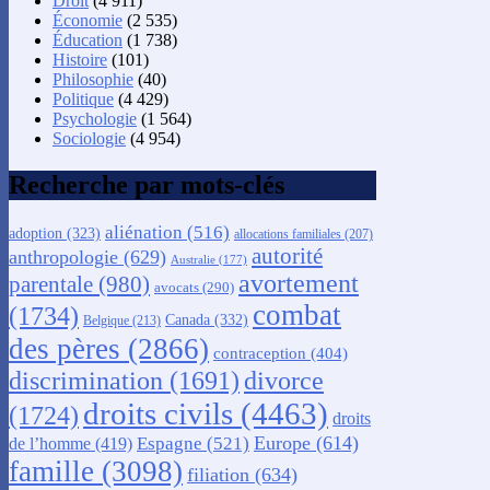
Droit
(4 911)
Économie
(2 535)
Éducation
(1 738)
Histoire
(101)
Philosophie
(40)
Politique
(4 429)
Psychologie
(1 564)
Sociologie
(4 954)
Recherche par mots-clés
aliénation
(516)
adoption
(323)
allocations familiales
(207)
autorité
anthropologie
(629)
Australie
(177)
avortement
parentale
(980)
avocats
(290)
combat
(1734)
Canada
(332)
Belgique
(213)
des pères
(2866)
contraception
(404)
discrimination
(1691)
divorce
droits civils
(4463)
(1724)
droits
Europe
(614)
Espagne
(521)
de l’homme
(419)
famille
(3098)
filiation
(634)