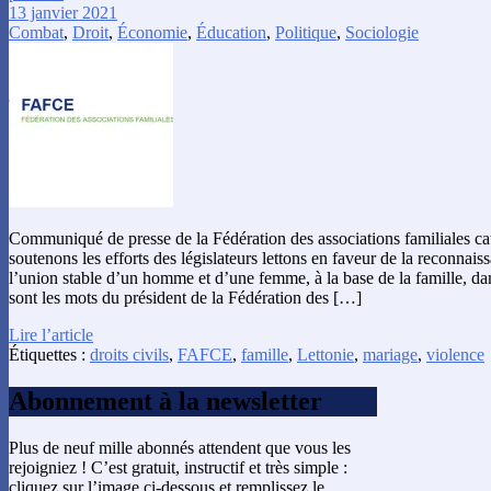
13 janvier 2021
Combat
,
Droit
,
Économie
,
Éducation
,
Politique
,
Sociologie
Communiqué de presse de la Fédération des associations familiales c
soutenons les efforts des législateurs lettons en faveur de la reconn
l’union stable d’un homme et d’une femme, à la base de la famille, da
sont les mots du président de la Fédération des […]
Lire l’article
Étiquettes :
droits civils
,
FAFCE
,
famille
,
Lettonie
,
mariage
,
violence
Abonnement à la newsletter
Plus de neuf mille abonnés attendent que vous les
rejoigniez ! C’est gratuit, instructif et très simple :
cliquez sur l’image ci-dessous et remplissez le