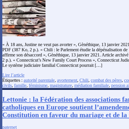
« À 18 ans, Justine ne veut pas avorter », Gènéthique, 13 janvier 2021
PDF (387 Ko, 2 p.). « Chili : le Parlement étudie la dépénalisation d
affirme son désaccord », Gènéthique, 13 janvier 2021. Article archi
2 p.). « Connecticut’s New Family Court Process », Connecticut Judic
Le système judiciaire familial Connecticut pourrait […]
Lire l’article
Étiquettes :
autorité parentale
,
avortement
,
Chili
,
combat des pères
,
co
civils
,
famille
,
féminisme
,
magistrature
,
médiation familiale
,
pension a
Lettonie : la Fédération des associations fa
catholiques en Europe soutient l’amendeme
Constitution en faveur du mariage et de la 
paternet