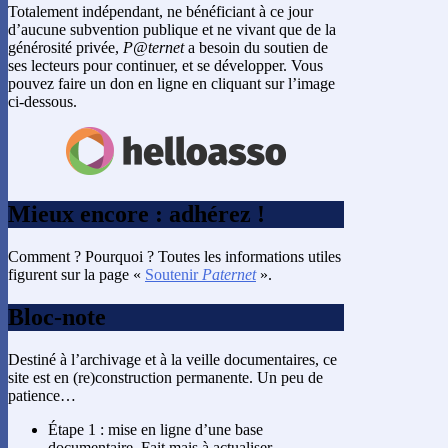
Totalement indépendant, ne bénéficiant à ce jour
d’aucune subvention publique et ne vivant que de la
générosité privée,
P@ternet
a besoin du soutien de
ses lecteurs pour continuer, et se développer. Vous
pouvez faire un don en ligne en cliquant sur l’image
ci-dessous.
Mieux encore : adhérez !
Comment ? Pourquoi ? Toutes les informations utiles
figurent sur la page «
Soutenir
Paternet
».
Bloc-note
Destiné à l’archivage et à la veille documentaires, ce
site est en (re)construction permanente. Un peu de
patience…
Étape 1 : mise en ligne d’une base
documentaire. Fait mais à actualiser.