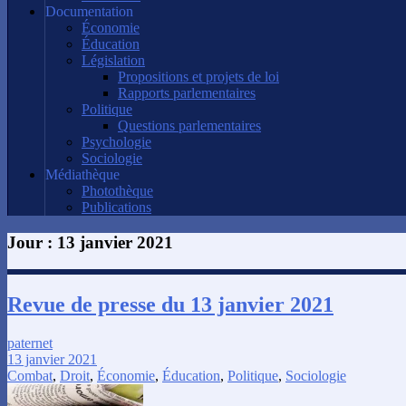
Documentation
Économie
Éducation
Législation
Propositions et projets de loi
Rapports parlementaires
Politique
Questions parlementaires
Psychologie
Sociologie
Médiathèque
Photothèque
Publications
Jour :
13 janvier 2021
Revue de presse du 13 janvier 2021
paternet
13 janvier 2021
Combat
,
Droit
,
Économie
,
Éducation
,
Politique
,
Sociologie