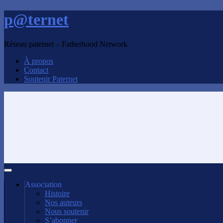
p@ternet
Réseau paternel – Fatherhood Network
À propos
Contact
Soutenir Paternet
Association
Histoire
Nos auteurs
Nous soutenir
S’abonner