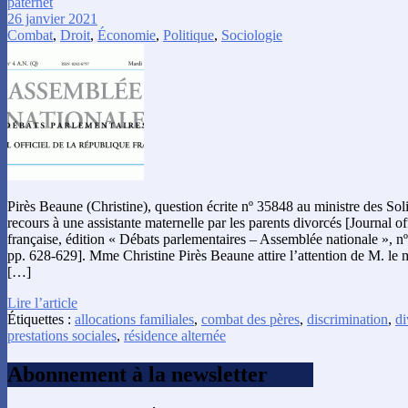
paternet
26 janvier 2021
Combat
,
Droit
,
Économie
,
Politique
,
Sociologie
Pirès Beaune (Christine), question écrite nº 35848 au ministre des Solid
recours à une assistante maternelle par les parents divorcés [Journal o
française, édition « Débats parlementaires – Assemblée nationale », n
pp. 628-629]. Mme Christine Pirès Beaune attire l’attention de M. le mi
[…]
Lire l’article
Étiquettes :
allocations familiales
,
combat des pères
,
discrimination
,
di
prestations sociales
,
résidence alternée
Abonnement à la newsletter