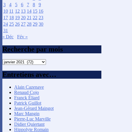
3
4
5
6
7
8
9
10
11
12
13
14
15
16
17
18
19
20
21
22
23
24
25
26
27
28
29
30
31
« Déc
Fév »
Recherche par mois
Recherche
par
mois
Entretiens avec…
Alain Cazenave
Renaud Cojo
Franck Éliard
Patrick Guillot
Jean-Gérard Maingot
Marc Mangin
Pierre-Luc Marville
Didier Quiertant
Hippolyte Romain