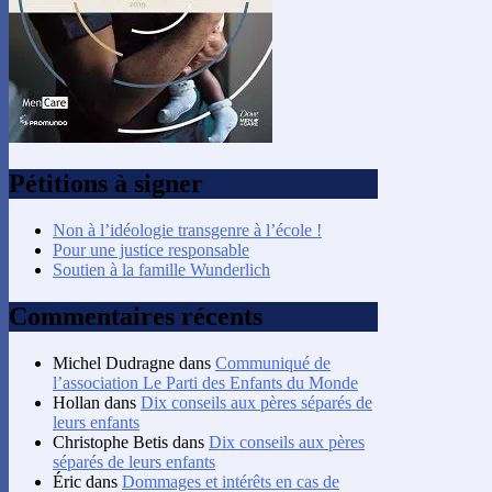
Pétitions à signer
Non à l’idéologie transgenre à l’école !
Pour une justice responsable
Soutien à la famille Wunderlich
Commentaires récents
Michel Dudragne
dans
Communiqué de
l’association Le Parti des Enfants du Monde
Hollan
dans
Dix conseils aux pères séparés de
leurs enfants
Christophe Betis
dans
Dix conseils aux pères
séparés de leurs enfants
Éric
dans
Dommages et intérêts en cas de