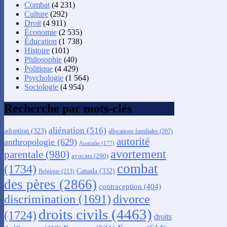
Combat
(4 231)
Culture
(292)
Droit
(4 911)
Économie
(2 535)
Éducation
(1 738)
Histoire
(101)
Philosophie
(40)
Politique
(4 429)
Psychologie
(1 564)
Sociologie
(4 954)
Recherche par mots-clés
aliénation
(516)
adoption
(323)
allocations familiales
(207)
autorité
anthropologie
(629)
Australie
(177)
avortement
parentale
(980)
avocats
(290)
combat
(1734)
Canada
(332)
Belgique
(213)
des pères
(2866)
contraception
(404)
discrimination
(1691)
divorce
droits civils
(4463)
(1724)
droits