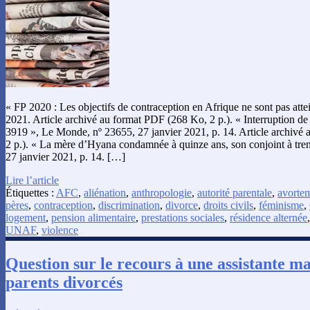
« FP 2020 : Les objectifs de contraception en Afrique ne sont pas atte
2021. Article archivé au format PDF (268 Ko, 2 p.). « Interruption de l
3919 », Le Monde, nº 23655, 27 janvier 2021, p. 14. Article archivé
2 p.). « La mère d’Hyana condamnée à quinze ans, son conjoint à tre
27 janvier 2021, p. 14. […]
Lire l’article
Étiquettes :
AFC
,
aliénation
,
anthropologie
,
autorité parentale
,
avorte
pères
,
contraception
,
discrimination
,
divorce
,
droits civils
,
féminisme
,
logement
,
pension alimentaire
,
prestations sociales
,
résidence alternée
UNAF
,
violence
Question sur le recours à une assistante ma
parents divorcés