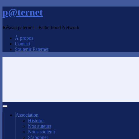
p@ternet
Réseau paternel – Fatherhood Network
À propos
Contact
Soutenir Paternet
Association
Histoire
Nos auteurs
Nous soutenir
S’abonner