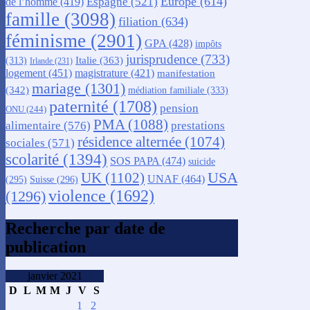
Europe
(614)
Espagne
(521)
de l’homme
(419)
famille
(3098)
filiation
(634)
féminisme
(2901)
GPA
(428)
impôts
jurisprudence
(733)
Italie
(363)
(313)
Irlande
(231)
logement
(451)
magistrature
(421)
manifestation
mariage
(1301)
(342)
médiation familiale
(333)
paternité
(1708)
pension
ONU
(244)
PMA
(1088)
alimentaire
(576)
prestations
résidence alternée
(1074)
sociales
(571)
scolarité
(1394)
SOS PAPA
(474)
suicide
USA
UK
(1102)
UNAF
(464)
(295)
Suisse
(296)
violence
(1692)
(1296)
Recherche par date de
publication
janvier 2021
D
L
M
M
J
V
S
1
2