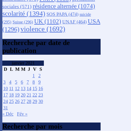
résidence alternée
(1074)
sociales
(571)
scolarité
(1394)
SOS PAPA
(474)
suicide
USA
UK
(1102)
UNAF
(464)
(295)
Suisse
(296)
violence
(1692)
(1296)
Recherche par date de
publication
janvier 2021
D
L
M
M
J
V
S
1
2
3
4
5
6
7
8
9
10
11
12
13
14
15
16
17
18
19
20
21
22
23
24
25
26
27
28
29
30
31
« Déc
Fév »
Recherche par mois