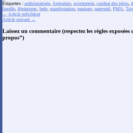
Étiquettes :
anthropologie
,
Argentine
,
avortement
,
combat des pères
,
d
famille
,
féminisme
,
Inde
,
manifestation
,
mariage
,
paternité
,
PMA
,
Tai
← Article précédent
Article suivant →
Laissez un commentaire (respectez les règles exposées
propos”)