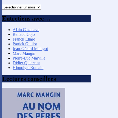
Recherche
par
mois
Entretiens avec…
Alain Cazenave
Renaud Cojo
Franck Éliard
Patrick Guillot
Jean-Gérard Maingot
Marc Mangin
Pierre-Luc Marville
Didier Quiertant
Hippolyte Romain
Lectures conseillées