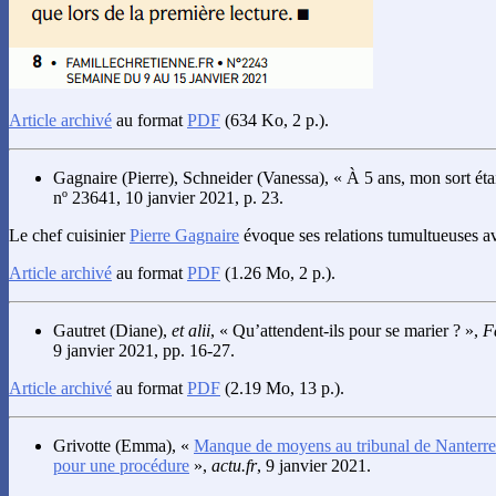
Article archivé
au format
PDF
(634 Ko, 2 p.).
Gagnaire
(Pierre),
Schneider
(Vanessa), « À 5 ans, mon sort étai
nº 23641, 10 janvier 2021, p. 23.
Le chef cuisinier
Pierre Gagnaire
évoque ses relations tumultueuses 
Article archivé
au format
PDF
(1.26 Mo, 2 p.).
Gautret
(Diane),
et alii
, « Qu’attendent-ils pour se marier ? »,
F
9 janvier 2021, pp. 16-27.
Article archivé
au format
PDF
(2.19 Mo, 13 p.).
Grivotte
(Emma), «
Manque de moyens au tribunal de Nanterre :
pour une procédure
»,
actu.fr
, 9 janvier 2021.