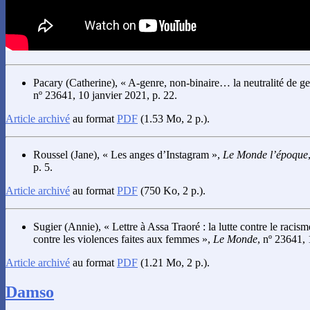
Pacary
(Catherine), « A-genre, non-binaire… la neutralité de g
nº 23641, 10 janvier 2021, p. 22.
Article archivé
au format
PDF
(1.53 Mo, 2 p.).
Roussel
(Jane), « Les anges d’Instagram »,
Le Monde l’époque
p. 5.
Article archivé
au format
PDF
(750 Ko, 2 p.).
Sugier
(Annie), « Lettre à Assa Traoré : la lutte contre le racisme
contre les violences faites aux femmes »,
Le Monde
, nº 23641, 
Article archivé
au format
PDF
(1.21 Mo, 2 p.).
Damso