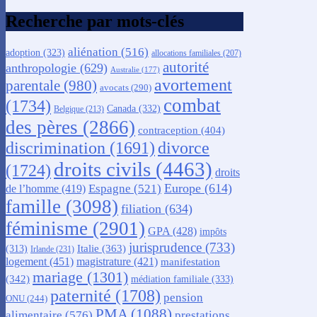
Recherche par mots-clés
aliénation
(516)
adoption
(323)
allocations familiales
(207)
autorité
anthropologie
(629)
Australie
(177)
avortement
parentale
(980)
avocats
(290)
combat
(1734)
Canada
(332)
Belgique
(213)
des pères
(2866)
contraception
(404)
discrimination
(1691)
divorce
droits civils
(4463)
(1724)
droits
Europe
(614)
Espagne
(521)
de l’homme
(419)
famille
(3098)
filiation
(634)
féminisme
(2901)
GPA
(428)
impôts
jurisprudence
(733)
Italie
(363)
(313)
Irlande
(231)
logement
(451)
magistrature
(421)
manifestation
mariage
(1301)
(342)
médiation familiale
(333)
paternité
(1708)
pension
ONU
(244)
PMA
(1088)
alimentaire
(576)
prestations