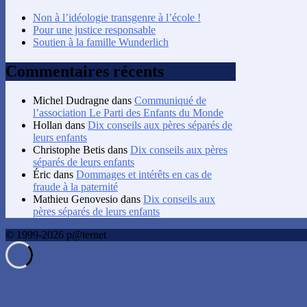
Non à l’idéologie transgenre à l’école !
Pour une justice responsable
Soutien à la famille Wunderlich
Commentaires récents
Michel Dudragne
dans
Communiqué de
l’association Le Parti des Enfants du Monde
Hollan
dans
Dix conseils aux pères séparés de
leurs enfants
Christophe Betis
dans
Dix conseils aux pères
séparés de leurs enfants
Éric
dans
Dommages et intérêts en cas de
fraude à la paternité
Mathieu Genovesio
dans
Dix conseils aux
pères séparés de leurs enfants
© 1999-2026 p@ternet