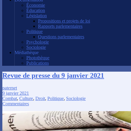
Économie
Éducation
Législation
Propositions et projets de loi
Rapports parlementaires
Politique
Questions parlementaires
Psychologie
Sociologie
Médiathèque
Photothèque
Publications
Revue de presse du 9 janvier 2021
paternet
9 janvier 2021
Combat
,
Culture
,
Droit
,
Politique
,
Sociologie
Commentaires