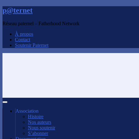
p@ternet
Réseau paternel – Fatherhood Network
À propos
Contact
Soutenir Paternet
Association
Histoire
Nos auteurs
Nous soutenir
S’abonner
Documentation