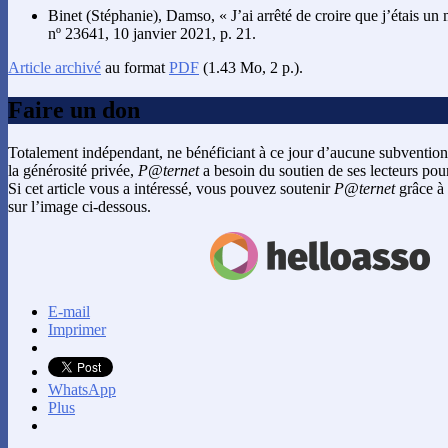
Binet
(Stéphanie),
Damso
, « J’ai arrêté de croire que j’étais u
nº 23641, 10 janvier 2021, p. 21.
Article archivé
au format
PDF
(1.43 Mo, 2 p.).
Faire un don
Totalement indépendant, ne bénéficiant à ce jour d’aucune subvention
la générosité privée,
P@ternet
a besoin du soutien de ses lecteurs pour
Si cet article vous a intéressé, vous pouvez soutenir
P@ternet
grâce à 
sur l’image ci-dessous.
E-mail
Imprimer
WhatsApp
Plus