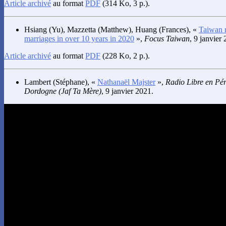
Article archivé
au format
PDF
(314 Ko, 3 p.).
Hsiang
(Yu),
Mazzetta
(Matthew),
Huang
(Frances), «
Taiwan r
marriages in over 10 years in 2020
»,
Focus Taiwan
, 9 janvier
Article archivé
au format
PDF
(228 Ko, 2 p.).
Lambert
(Stéphane), «
Nathanaël Majster
»,
Radio Libre en Pé
Dordogne (Jaf Ta Mère)
, 9 janvier 2021.