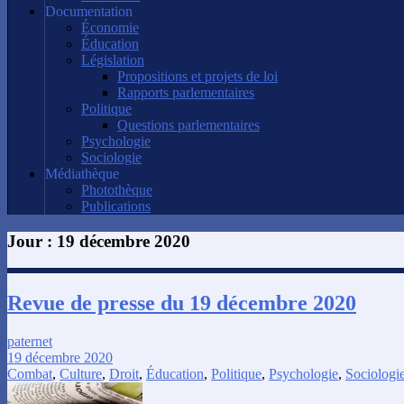
Documentation
Économie
Éducation
Législation
Propositions et projets de loi
Rapports parlementaires
Politique
Questions parlementaires
Psychologie
Sociologie
Médiathèque
Photothèque
Publications
Jour :
19 décembre 2020
Revue de presse du 19 décembre 2020
paternet
19 décembre 2020
Combat
,
Culture
,
Droit
,
Éducation
,
Politique
,
Psychologie
,
Sociologi