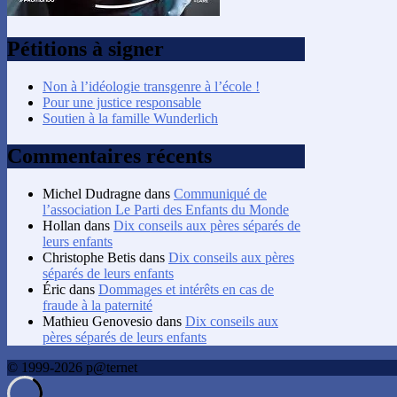
Pétitions à signer
Non à l’idéologie transgenre à l’école !
Pour une justice responsable
Soutien à la famille Wunderlich
Commentaires récents
Michel Dudragne
dans
Communiqué de
l’association Le Parti des Enfants du Monde
Hollan
dans
Dix conseils aux pères séparés de
leurs enfants
Christophe Betis
dans
Dix conseils aux pères
séparés de leurs enfants
Éric
dans
Dommages et intérêts en cas de
fraude à la paternité
Mathieu Genovesio
dans
Dix conseils aux
pères séparés de leurs enfants
© 1999-2026 p@ternet