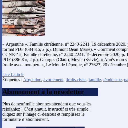
« Argentine », Famille chrétienne, nº 2240-2241, 19 décembre 2020, p
format PDF (684 Ko, 2 p.). Dumont (Jean-Marie), « Comment compre
CCNE ? », Famille chrétienne, nº 2240-2241, 19 décembre 2020, p. 16
PDF (886 Ko, 2 p.). Georges (Clara), Meyer (Sylvie), « Après mon vio
froide avec mon père », Le Monde l’époque, nº 23623, 20 décembre
Lire l’article
Étiquettes :
Argentine
,
avortement
,
droits civils
,
famille
,
féminisme
,
pa
Abonnement à la newsletter
Plus de neuf mille abonnés attendent que vous les
rejoigniez ! C’est gratuit, instructif et très simple :
cliquez sur l’image ci-dessous et remplissez le
formulaire d’abonnement.