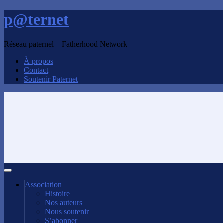
p@ternet
Réseau paternel – Fatherhood Network
À propos
Contact
Soutenir Paternet
Association
Histoire
Nos auteurs
Nous soutenir
S’abonner