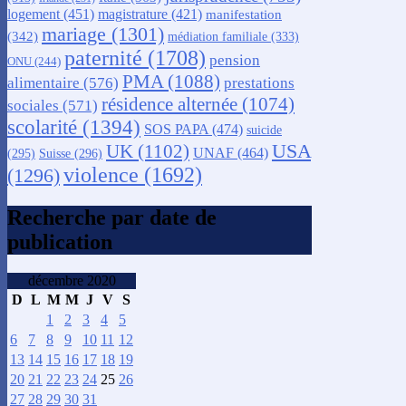
logement
(451)
magistrature
(421)
manifestation
mariage
(1301)
(342)
médiation familiale
(333)
paternité
(1708)
pension
ONU
(244)
PMA
(1088)
alimentaire
(576)
prestations
résidence alternée
(1074)
sociales
(571)
scolarité
(1394)
SOS PAPA
(474)
suicide
USA
UK
(1102)
UNAF
(464)
(295)
Suisse
(296)
violence
(1692)
(1296)
Recherche par date de
publication
décembre 2020
D
L
M
M
J
V
S
1
2
3
4
5
6
7
8
9
10
11
12
13
14
15
16
17
18
19
20
21
22
23
24
25
26
27
28
29
30
31