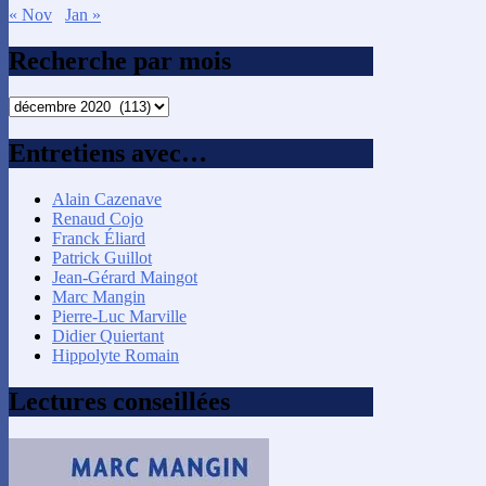
« Nov
Jan »
Recherche par mois
Recherche
par
mois
Entretiens avec…
Alain Cazenave
Renaud Cojo
Franck Éliard
Patrick Guillot
Jean-Gérard Maingot
Marc Mangin
Pierre-Luc Marville
Didier Quiertant
Hippolyte Romain
Lectures conseillées