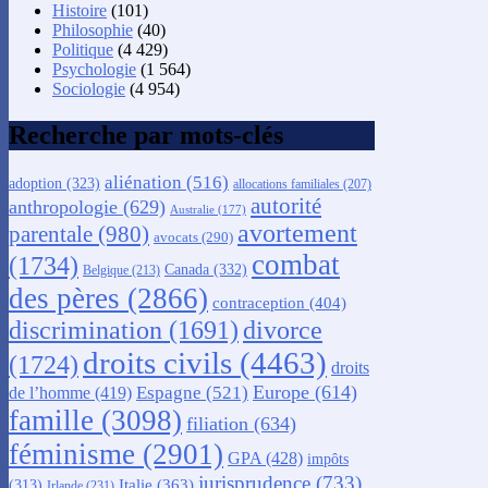
Histoire
(101)
Philosophie
(40)
Politique
(4 429)
Psychologie
(1 564)
Sociologie
(4 954)
Recherche par mots-clés
aliénation
(516)
adoption
(323)
allocations familiales
(207)
autorité
anthropologie
(629)
Australie
(177)
avortement
parentale
(980)
avocats
(290)
combat
(1734)
Canada
(332)
Belgique
(213)
des pères
(2866)
contraception
(404)
discrimination
(1691)
divorce
droits civils
(4463)
(1724)
droits
Europe
(614)
Espagne
(521)
de l’homme
(419)
famille
(3098)
filiation
(634)
féminisme
(2901)
GPA
(428)
impôts
jurisprudence
(733)
Italie
(363)
(313)
Irlande
(231)