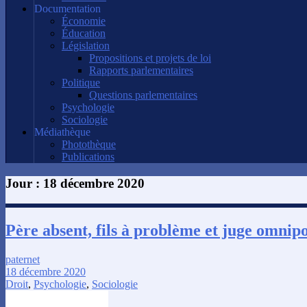
Documentation
Économie
Éducation
Législation
Propositions et projets de loi
Rapports parlementaires
Politique
Questions parlementaires
Psychologie
Sociologie
Médiathèque
Photothèque
Publications
Jour :
18 décembre 2020
Père absent, fils à problème et juge omnip
paternet
18 décembre 2020
Droit
,
Psychologie
,
Sociologie