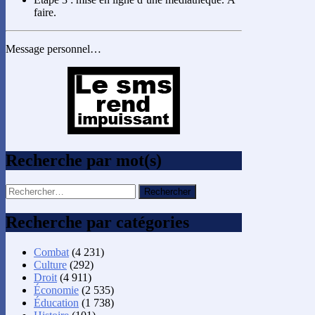
faire.
Message personnel…
Recherche par mot(s)
Rechercher :
Recherche par catégories
Combat
(4 231)
Culture
(292)
Droit
(4 911)
Économie
(2 535)
Éducation
(1 738)