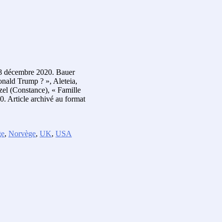
, 18 décembre 2020. Bauer
Donald Trump ? », Aleteia,
zel (Constance), « Famille
0. Article archivé au format
ge
,
Norvège
,
UK
,
USA