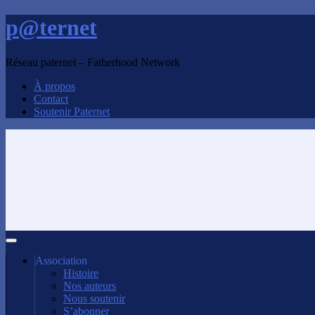
p@ternet
Réseau paternel – Fatherhood Network
À propos
Contact
Soutenir Paternet
Association
Histoire
Nos auteurs
Nous soutenir
S’abonner